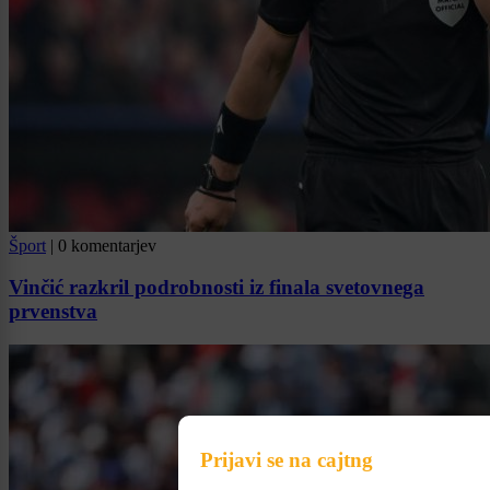
Šport
|
0 komentarjev
Vinčić razkril podrobnosti iz finala svetovnega
prvenstva
Prijavi se na cajtng