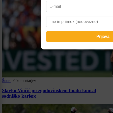
Šport
|
0 komentarjev
Slavko Vinčić po zgodovinskem finalu končal
sodniško kariero