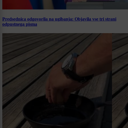
Predsednica odgovorila na ugibanja: Objavila vse tri strani
odpustnega pisma