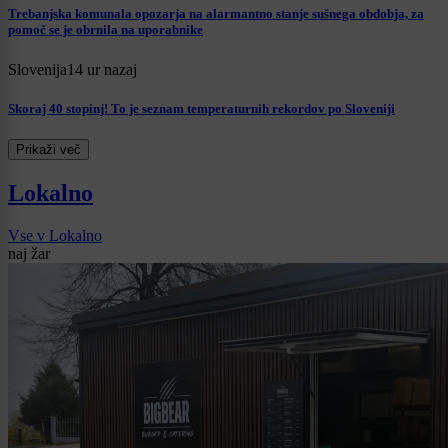
Trebanjska komunala opozarja na alarmantno stanje sušnega obdobja, za
pomoč se je obrnila na uporabnike
Slovenija
14 ur nazaj
Skoraj 40 stopinj! To je seznam temperaturnih rekordov po Sloveniji
Prikaži več
Lokalno
Vse v Lokalno
naj žar