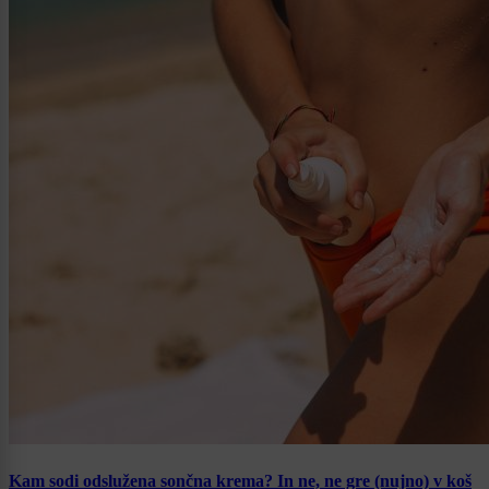
Kam sodi odslužena sončna krema? In ne, ne gre (nujno) v koš