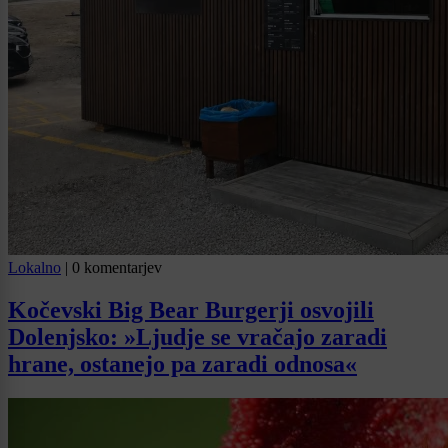
Lokalno
|
0 komentarjev
Kočevski Big Bear Burgerji osvojili
Dolenjsko: »Ljudje se vračajo zaradi
hrane, ostanejo pa zaradi odnosa«