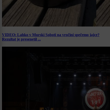
VIDEO: Lahko v Murski Soboti na vročini spečemo jajce?
Rezultat je presenetil ...