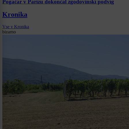
Pogačar v Parizu dokončal zgodovinski podvig
Kronika
Vse v Kronika
bizarno