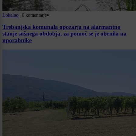
Lokalno
|
0 komentarjev
Trebanjska komunala opozarja na alarmantno
stanje sušnega obdobja, za pomoč se je obrnila na
uporabnike