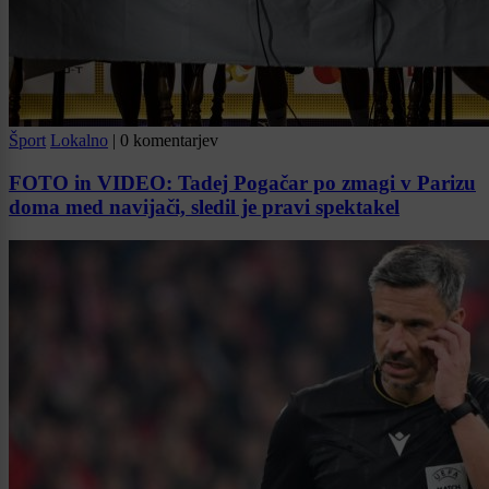
Šport
Lokalno
|
0 komentarjev
FOTO in VIDEO: Tadej Pogačar po zmagi v Parizu
doma med navijači, sledil je pravi spektakel