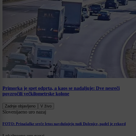
Primorka je spet odprta, a kaos se nadaljuje: Dve nesreči
povzročili večkilometrske kolone
Zadnje objavljeno
V živo
Slovenija
eno uro nazaj
FOTO: Prinašalke sreče letos navdušujejo tudi Dolenjce, padel je rekord
Lokalno
eno uro nazaj