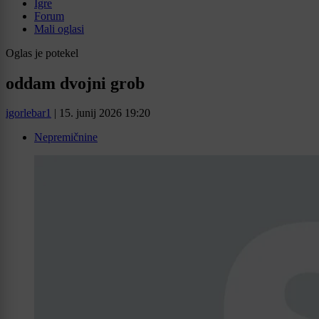
Igre
Forum
Mali oglasi
Oglas je potekel
oddam dvojni grob
igorlebar1
|
15. junij 2026 19:20
Nepremičnine