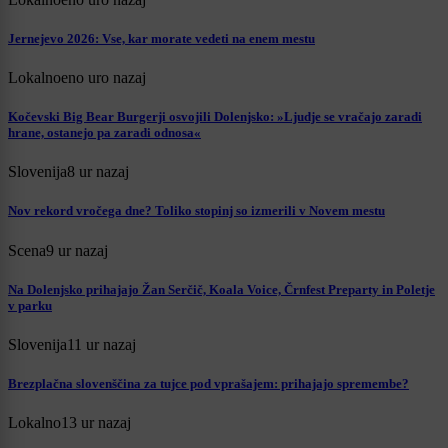
Jernejevo 2026: Vse, kar morate vedeti na enem mestu
Lokalno
eno uro nazaj
Kočevski Big Bear Burgerji osvojili Dolenjsko: »Ljudje se vračajo zaradi
hrane, ostanejo pa zaradi odnosa«
Slovenija
8 ur nazaj
Nov rekord vročega dne? Toliko stopinj so izmerili v Novem mestu
Scena
9 ur nazaj
Na Dolenjsko prihajajo Žan Serčič, Koala Voice, Črnfest Preparty in Poletje
v parku
Slovenija
11 ur nazaj
Brezplačna slovenščina za tujce pod vprašajem: prihajajo spremembe?
Lokalno
13 ur nazaj