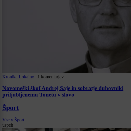
Kronika
Lokalno
|
1 komentarjev
Novomeški škof Andrej Saje in sobratje duhovniki
priljubljenemu Tonetu v slovo
Šport
Vse v Šport
uspeh