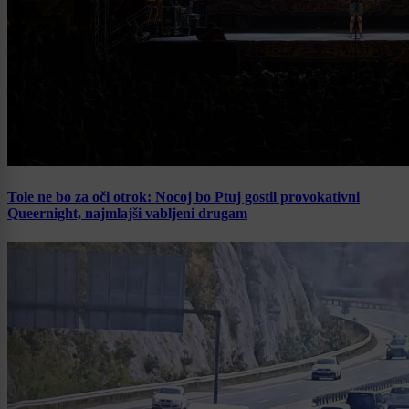
Tole ne bo za oči otrok: Nocoj bo Ptuj gostil provokativni
Queernight, najmlajši vabljeni drugam