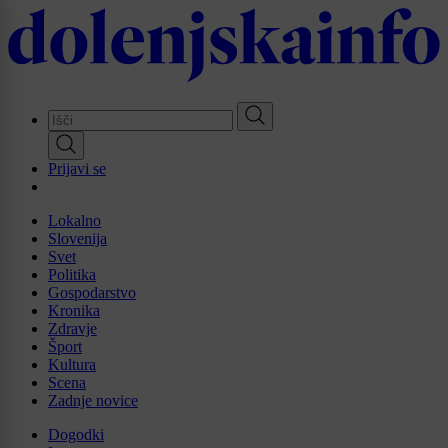
Skip
to
main
content
Prijavi se
Lokalno
Slovenija
Svet
Politika
Gospodarstvo
Kronika
Zdravje
Šport
Kultura
Scena
Zadnje novice
Dogodki