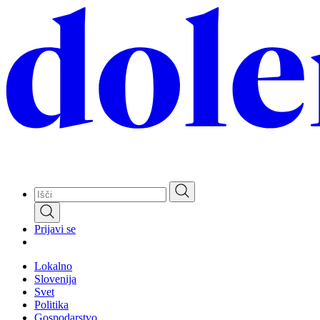
Skip
to
main
content
Prijavi se
Lokalno
Slovenija
Svet
Politika
Gospodarstvo