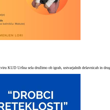
kviru KUD Uršna sela družimo ob igrah, ustvarjalnih delavnicah in drug