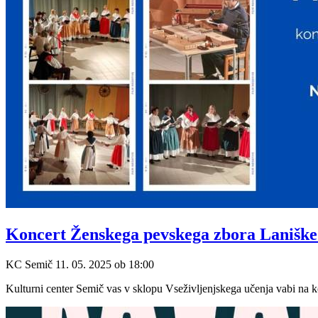
Koncert Ženskega pevskega zbora Laniške 
KC Semič
11. 05. 2025
ob
18:00
Kulturni center Semič vas v sklopu Vseživljenjskega učenja vabi 