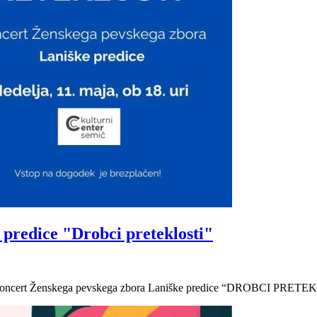
predice "Drobci preteklosti"
na koncert Ženskega pevskega zbora Laniške predice “DROBCI PRETEKLO