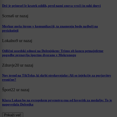
Dež je prinesel le kratek oddih, pred nami znova vroči in suhi dnevi
Scena
6 ur nazaj
Merkur meša štrene v komunikaciji, ta znamenja bodo najbolj na
preizkušnji
Lokalno
9 ur nazaj
Odlični sosedski odnosi na Dolenjskem: Trimo ob koncu petnajstletne
pogodbe prenavlja športno dvorano v Mokronogu
Zdravje
20 ur nazaj
Nov trend na TikToku, ki skrbi strokovnjake: Ali so injekcije za porjavitev
resnične?
Šport
22 ur nazaj
Klara Lukan bo na evropskem prvenstvu ena od favoritk za medaljo: To je
napovedala Dolenjka
Prikaži več