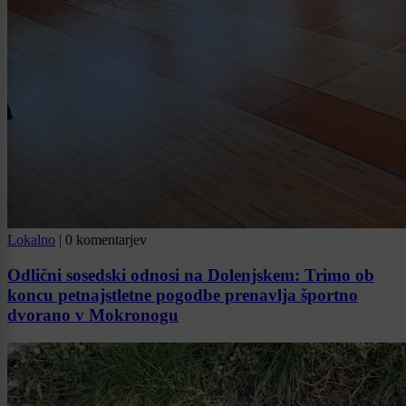
Lokalno
|
0 komentarjev
Odlični sosedski odnosi na Dolenjskem: Trimo ob
koncu petnajstletne pogodbe prenavlja športno
dvorano v Mokronogu