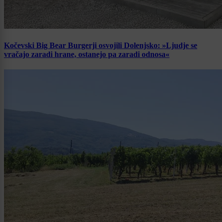
Kočevski Big Bear Burgerji osvojili Dolenjsko: »Ljudje se
vračajo zaradi hrane, ostanejo pa zaradi odnosa«