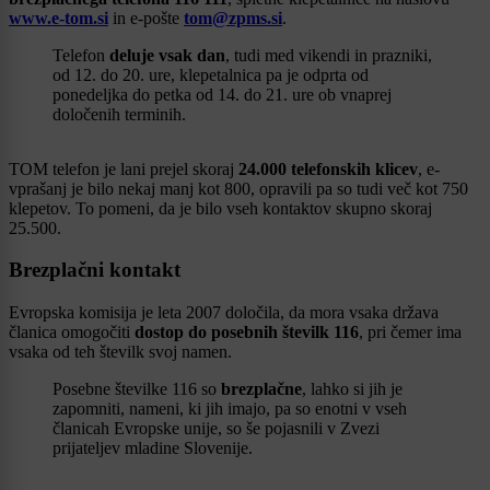
www.e-tom.si
in e-pošte
tom@zpms.si
.
Telefon
deluje vsak dan
, tudi med vikendi in prazniki,
od 12. do 20. ure, klepetalnica pa je odprta od
ponedeljka do petka od 14. do 21. ure ob vnaprej
določenih terminih.
TOM telefon je lani prejel skoraj
24.000 telefonskih klicev
, e-
vprašanj je bilo nekaj manj kot 800, opravili pa so tudi več kot 750
klepetov. To pomeni, da je bilo vseh kontaktov skupno skoraj
25.500.
Brezplačni kontakt
Evropska komisija je leta 2007 določila, da mora vsaka država
članica omogočiti
dostop do posebnih številk 116
, pri čemer ima
vsaka od teh številk svoj namen.
Posebne številke 116 so
brezplačne
, lahko si jih je
zapomniti, nameni, ki jih imajo, pa so enotni v vseh
članicah Evropske unije, so še pojasnili v Zvezi
prijateljev mladine Slovenije.