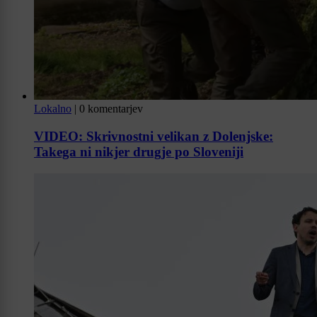
Lokalno
|
0 komentarjev
VIDEO: Skrivnostni velikan z Dolenjske:
Takega ni nikjer drugje po Sloveniji