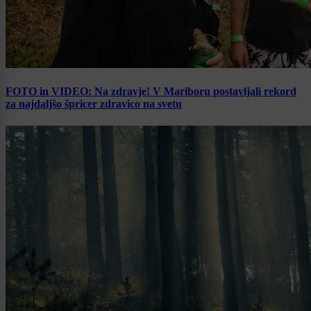
FOTO in VIDEO: Na zdravje! V Mariboru postavljali rekord
za najdaljšo špricer zdravico na svetu