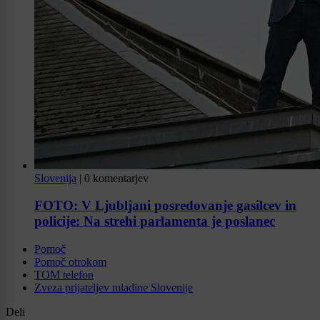
Slovenija
|
0 komentarjev
FOTO: V Ljubljani posredovanje gasilcev in
policije: Na strehi parlamenta je poslanec
Pomoč
Pomoč otrokom
TOM telefon
Zveza prijateljev mladine Slovenije
Deli