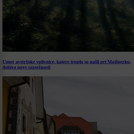
Umor avstrijske vplivnice, katere truplo so našli pri Majšperku,
dobiva nove razsežnosti