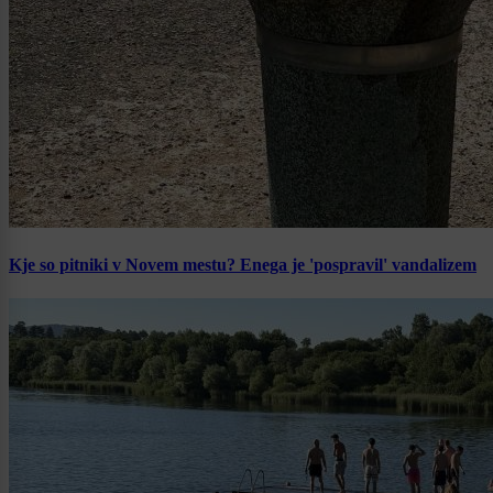
Kje so pitniki v Novem mestu? Enega je 'pospravil' vandalizem