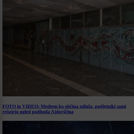
FOTO in VIDEO: Medtem ko občina odlaša, podjetniki sami
rešujejo ugled podhoda Ajdovščina