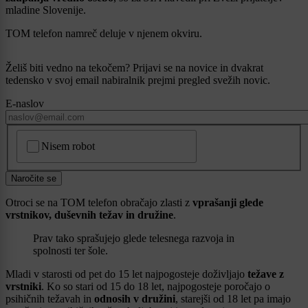
mladine Slovenije.
TOM telefon namreč deluje v njenem okviru.
Želiš biti vedno na tekočem? Prijavi se na novice in dvakrat
tedensko v svoj email nabiralnik prejmi pregled svežih novic.
E-naslov
CAPTCHA
Nisem robot
Naročite se
Otroci se na TOM telefon obračajo zlasti z
vprašanji glede
vrstnikov, duševnih težav in družine
.
Prav tako sprašujejo glede telesnega razvoja in
spolnosti ter šole.
Mladi v starosti od pet do 15 let najpogosteje doživljajo
težave z
vrstniki
. Ko so stari od 15 do 18 let, najpogosteje poročajo o
psihičnih težavah in
odnosih v družini
, starejši od 18 let pa imajo