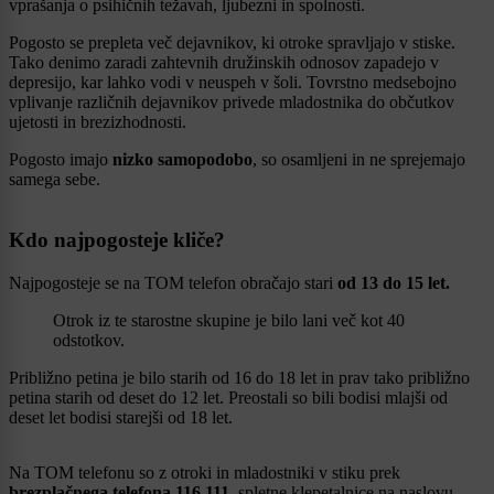
vprašanja o psihičnih težavah, ljubezni in spolnosti.
Pogosto se prepleta več dejavnikov, ki otroke spravljajo v stiske.
Tako denimo zaradi zahtevnih družinskih odnosov zapadejo v
depresijo, kar lahko vodi v neuspeh v šoli. Tovrstno medsebojno
vplivanje različnih dejavnikov privede mladostnika do občutkov
ujetosti in brezizhodnosti.
Pogosto imajo
nizko samopodobo
, so osamljeni in ne sprejemajo
samega sebe.
Kdo najpogosteje kliče?
Najpogosteje se na TOM telefon obračajo stari
od 13 do 15 let.
Otrok iz te starostne skupine je bilo lani več kot 40
odstotkov.
Približno petina je bilo starih od 16 do 18 let in prav tako približno
petina starih od deset do 12 let. Preostali so bili bodisi mlajši od
deset let bodisi starejši od 18 let.
Na TOM telefonu so z otroki in mladostniki v stiku prek
brezplačnega telefona 116 111
, spletne klepetalnice na naslovu