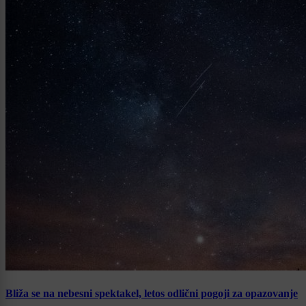
Bliža se na nebesni spektakel, letos odlični pogoji za opazovanje