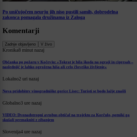
Po uničujočem neurju jih niso pustili samih, dobrodelna
zakonca pomagala družinama iz Zaloga
Komentarji
Zadnje objavljeno
V živo
Kronika
8 minut nazaj
Občanka po požaru v Kočevju: »Tokrat je bila škoda na ograji in cipresah –
naslednjič je lahko ogrožena hiša ali celo človeško življenje«
Lokalno
2 uri nazaj
Nova pridobitev vinogradniške gorice Lisec: Turisti se bodo lažje znašli
Globalno
3 ure nazaj
VIDEO: Dvonadstropni avtobus obtičal na trajektu za Korčulo, potniki ga
skušali premakniti z zibanjem
Slovenija
4 ure nazaj