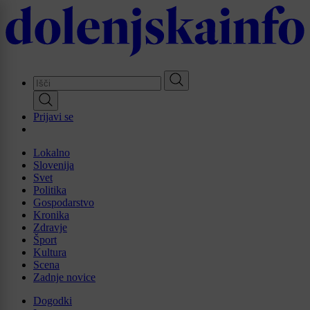
Skip
to
main
content
Prijavi se
Lokalno
Slovenija
Svet
Politika
Gospodarstvo
Kronika
Zdravje
Šport
Kultura
Scena
Zadnje novice
Dogodki