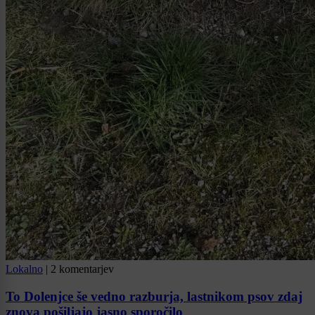
Lokalno
|
2 komentarjev
To Dolenjce še vedno razburja, lastnikom psov zdaj
znova pošiljajo jasno sporočilo