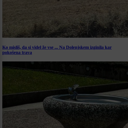
Ko misliš, da si videl že vse ... Na Dolenjskem izginila kar
pokošena trava