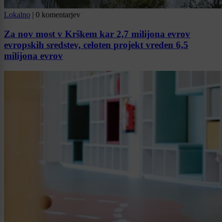
Lokalno
|
0 komentarjev
Za nov most v Krškem kar 2,7 milijona evrov
evropskih sredstev, celoten projekt vreden 6,5
milijona evrov