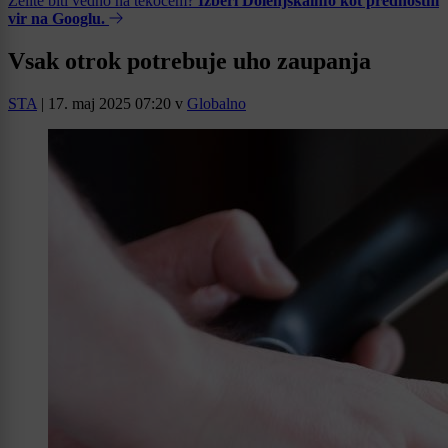
Želite biti vedno na tekočem?
Izberi Dolenjskainfo kot prednostni
vir na Googlu.
Vsak otrok potrebuje uho zaupanja
STA
|
17. maj 2025 07:20
v
Globalno