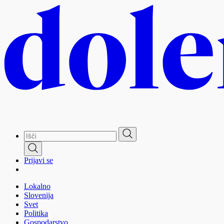
Skip
to
main
content
Prijavi se
Lokalno
Slovenija
Svet
Politika
Gospodarstvo