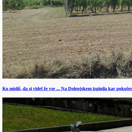
Ko misliš, da si videl že vse ... Na Dolenjskem izginila kar pokoše