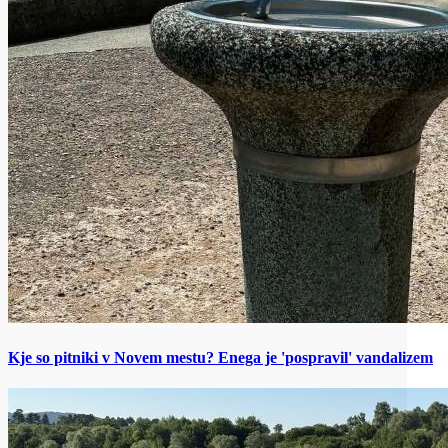
Kje so pitniki v Novem mestu? Enega je 'pospravil' vandalizem