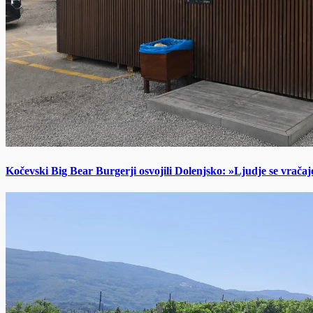
Kočevski Big Bear Burgerji osvojili Dolenjsko: »Ljudje se vračaj