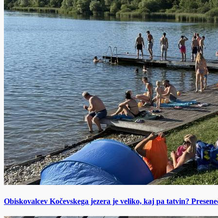
Obiskovalcev Kočevskega jezera je veliko, kaj pa tatvin? Presen