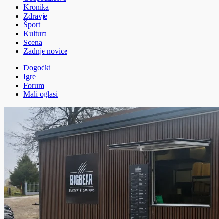
Kronika
Zdravje
Šport
Kultura
Scena
Zadnje novice
Dogodki
Igre
Forum
Mali oglasi