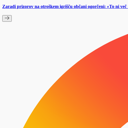
Zaradi prizorov na otroškem igrišču občani ogorčeni: »To ni ve