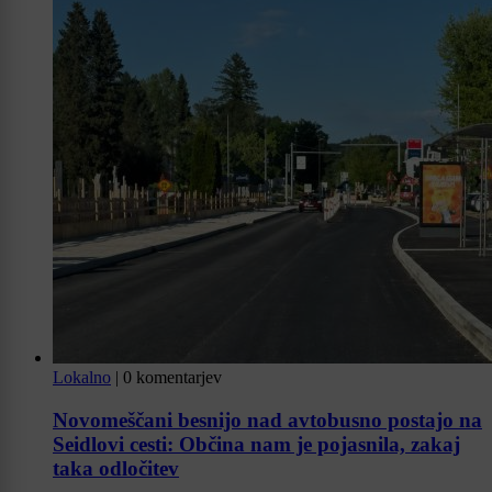
Lokalno
|
0 komentarjev
Novomeščani besnijo nad avtobusno postajo na
Seidlovi cesti: Občina nam je pojasnila, zakaj
taka odločitev