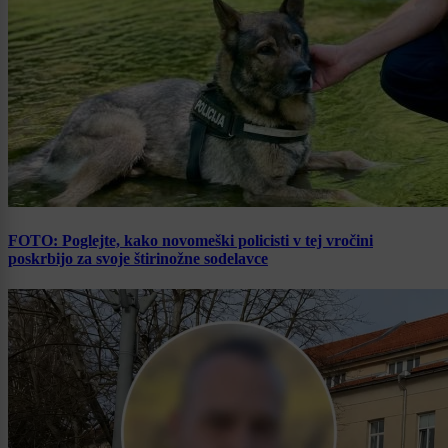
FOTO: Poglejte, kako novomeški policisti v tej vročini
poskrbijo za svoje štirinožne sodelavce