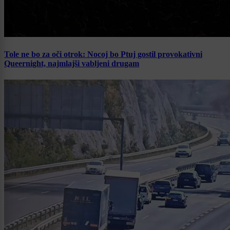
Tole ne bo za oči otrok: Nocoj bo Ptuj gostil provokativni
Queernight, najmlajši vabljeni drugam