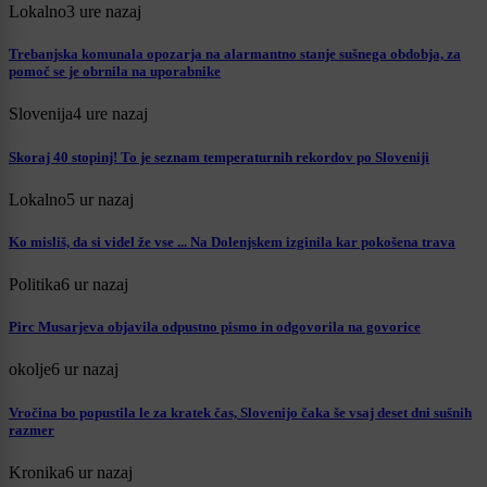
Lokalno
3 ure nazaj
Trebanjska komunala opozarja na alarmantno stanje sušnega obdobja, za
pomoč se je obrnila na uporabnike
Slovenija
4 ure nazaj
Skoraj 40 stopinj! To je seznam temperaturnih rekordov po Sloveniji
Lokalno
5 ur nazaj
Ko misliš, da si videl že vse ... Na Dolenjskem izginila kar pokošena trava
Politika
6 ur nazaj
Pirc Musarjeva objavila odpustno pismo in odgovorila na govorice
okolje
6 ur nazaj
Vročina bo popustila le za kratek čas, Slovenijo čaka še vsaj deset dni sušnih
razmer
Kronika
6 ur nazaj