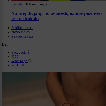
Kronika
|
0 komentarjev
Najprej divjanje po avtocesti, nato še pozitiven
test na kokain
Seidlova cesta
Novo mesto
Zaključna faza
Deli
Facebook
X
WhatsApp
Pošlji