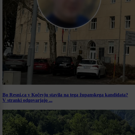
Bo Resni.ca v Kočevju stavila na tega županskega kandidata?
V stranki odgovarjajo ...