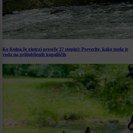
Ko Kolpa že zjutraj preseže 27 stopinj: Preverite, kako topla je
voda na priljubljenih kopališčih