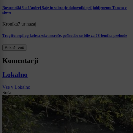
Novomeški škof Andrej Saje in sobratje duhovniki priljubljenemu Tonetu v
slovo
Kronika
7 ur nazaj
Tragičen epilog kolesarske nesreče, poškodbe so bile za 78-letnika prehude
Prikaži več
Komentarji
Lokalno
Vse v Lokalno
Suša