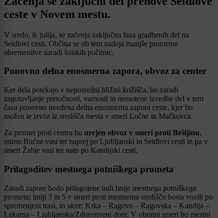
Začenja se zaključni del prenove Seidlove
ceste v Novem mestu.
V sredo, 8. julija, se začenja zaključna faza gradbenih del na
Seidlovi cesti. Občina se ob tem nadeja manjše prometne
obremenitve zaradi šolskih počitnic.
Ponovno delna enosmerna zapora, obvoz za center
Ker dela potekajo v neposredni bližini križišča, bo zaradi
zagotavljanje pretočnosti, varnosti in nemotene izvedbe del v tem
času ponovno uvedena delna enosmerna zapora ceste, kjer bo
možen le izvoz iz središča mesta v smeri Ločne in Mačkovca.
Za promet proti centru bo
urejen obvoz v smeri proti Bršljinu
,
mimo Bučne vasi ter naprej po Ljubljanski in Seidlovi cesti in pa v
smeri Žabje vasi ter nato po Kandijski cesti.
Prilagoditev mestnega potniškega prometa
Zaradi zapore bodo prilagojene tudi linije mestnega potniškega
prometa; liniji 3 in 5 v smeri proti mestnemu središču bosta vozili po
spremenjeni trasi, in sicer: Krka – Ragovo – Ragovska – Kandija –
Lekarna – Ljubljanska/Zdravstveni dom. V obratni smeri bo mestni