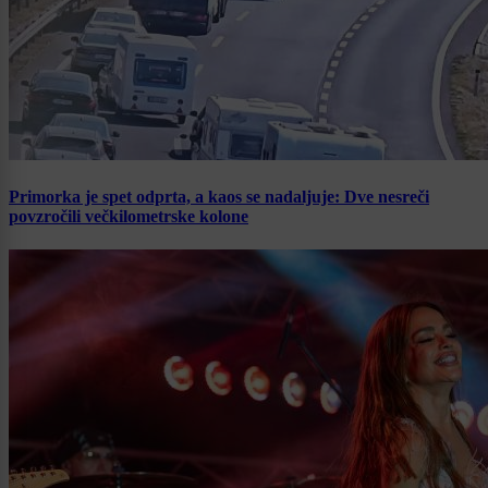
Primorka je spet odprta, a kaos se nadaljuje: Dve nesreči
povzročili večkilometrske kolone