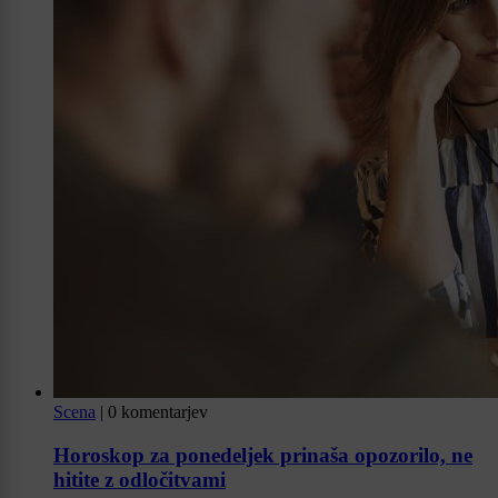
Scena
|
0 komentarjev
Horoskop za ponedeljek prinaša opozorilo, ne
hitite z odločitvami