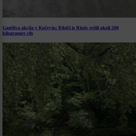
Ganljiva akcija v Kočevju: Ribiči iz Rinže rešili okoli 200
kilogramov rib