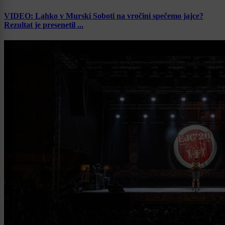
VIDEO: Lahko v Murski Soboti na vročini spečemo jajce?
Rezultat je presenetil ...