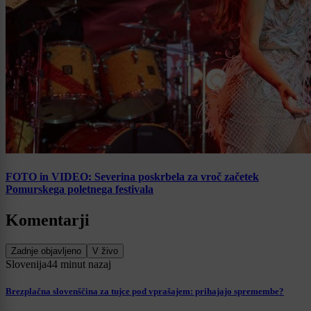
FOTO in VIDEO: Severina poskrbela za vroč začetek
Pomurskega poletnega festivala
Komentarji
Zadnje objavljeno
V živo
Slovenija
44 minut nazaj
Brezplačna slovenščina za tujce pod vprašajem: prihajajo spremembe?