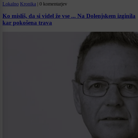
Lokalno
Kronika
|
0 komentarjev
Ko misliš, da si videl že vse ... Na Dolenjskem izginila
kar pokošena trava