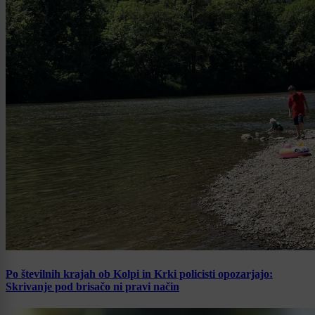
Po številnih krajah ob Kolpi in Krki policisti opozarjajo:
Skrivanje pod brisačo ni pravi način