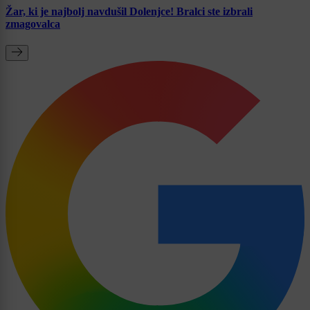
Žar, ki je najbolj navdušil Dolenjce! Bralci ste izbrali
zmagovalca