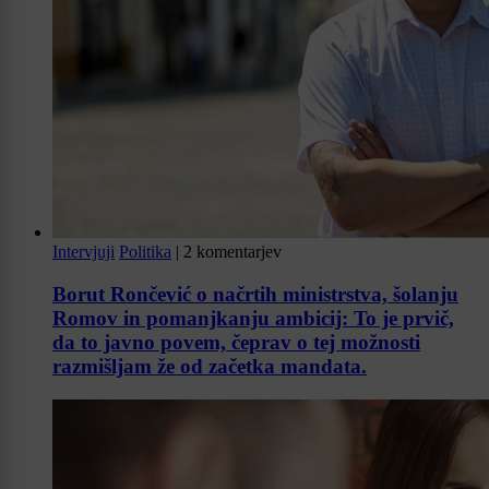
Intervjuji
Politika
|
2 komentarjev
Borut Rončević o načrtih ministrstva, šolanju
Romov in pomanjkanju ambicij: To je prvič,
da to javno povem, čeprav o tej možnosti
razmišljam že od začetka mandata.