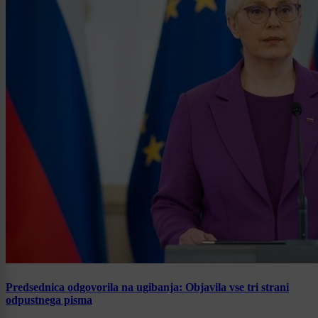
Predsednica odgovorila na ugibanja: Objavila vse tri strani
odpustnega pisma