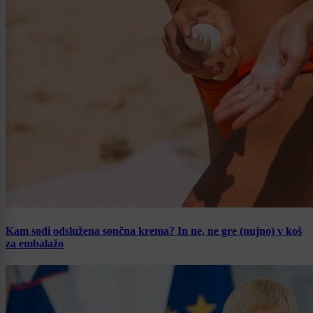
Kam sodi odslužena sončna krema? In ne, ne gre (nujno) v koš
za embalažo