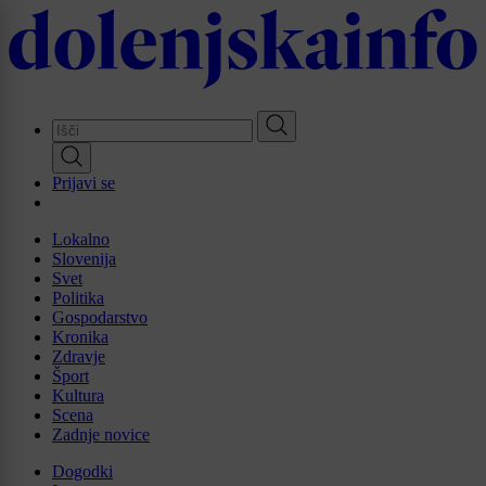
Skip
to
main
content
Prijavi se
Lokalno
Slovenija
Svet
Politika
Gospodarstvo
Kronika
Zdravje
Šport
Kultura
Scena
Zadnje novice
Dogodki