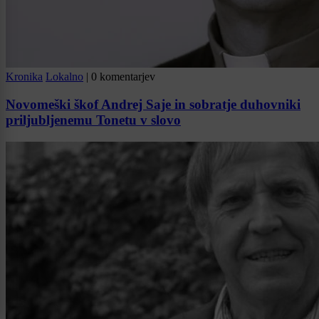
Kronika
Lokalno
|
0 komentarjev
Novomeški škof Andrej Saje in sobratje duhovniki
priljubljenemu Tonetu v slovo