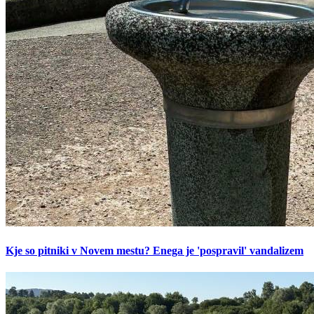
Kje so pitniki v Novem mestu? Enega je 'pospravil' vandalizem