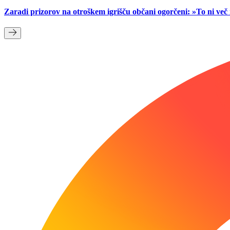
Zaradi prizorov na otroškem igrišču občani ogorčeni: »To ni ve