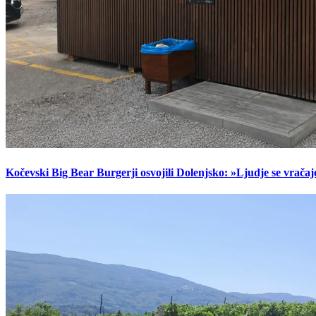
Kočevski Big Bear Burgerji osvojili Dolenjsko: »Ljudje se vračaj