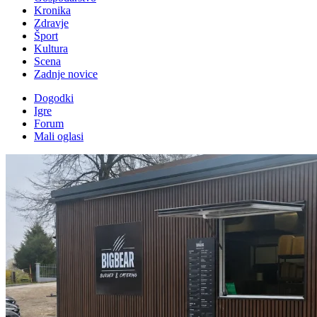
Kronika
Zdravje
Šport
Kultura
Scena
Zadnje novice
Dogodki
Igre
Forum
Mali oglasi