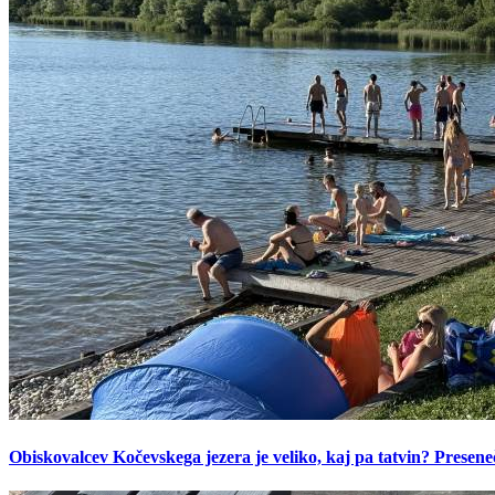
Obiskovalcev Kočevskega jezera je veliko, kaj pa tatvin? Presen