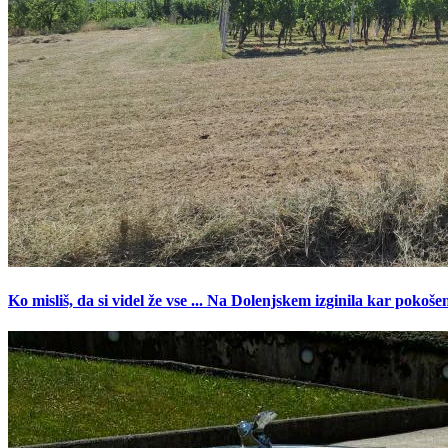
Ko misliš, da si videl že vse ... Na Dolenjskem izginila kar pokoše