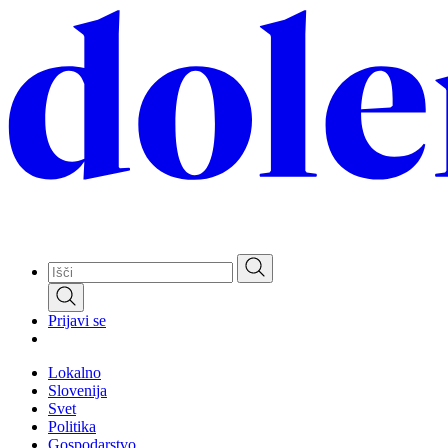
Skip
to
main
content
Prijavi se
Lokalno
Slovenija
Svet
Politika
Gospodarstvo