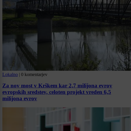
Lokalno
|
0 komentarjev
Za nov most v Krškem kar 2,7 milijona evrov
evropskih sredstev, celoten projekt vreden 6,5
milijona evrov