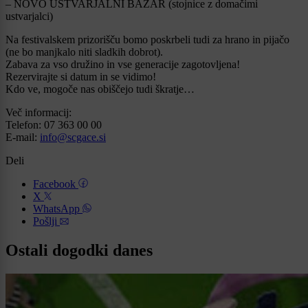
– NOVO USTVARJALNI BAZAR (stojnice z domačimi
ustvarjalci)
Na festivalskem prizorišču bomo poskrbeli tudi za hrano in pijačo
(ne bo manjkalo niti sladkih dobrot).
Zabava za vso družino in vse generacije zagotovljena!
Rezervirajte si datum in se vidimo!
Kdo ve, mogoče nas obiščejo tudi škratje…
Več informacij:
Telefon: 07 363 00 00
E-mail:
info@scgace.si
Deli
Facebook
X
WhatsApp
Pošlji
Ostali dogodki danes