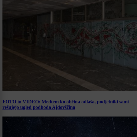
FOTO in VIDEO: Medtem ko občina odlaša, podjetniki sami
rešujejo ugled podhoda Ajdovščina