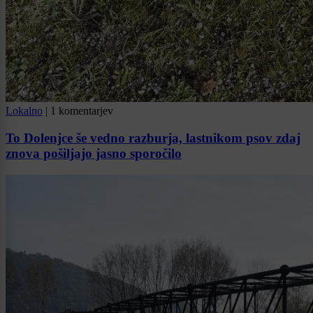
Lokalno
|
1 komentarjev
To Dolenjce še vedno razburja, lastnikom psov zdaj
znova pošiljajo jasno sporočilo