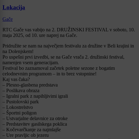
Lokacija
Gače
RTC Gače vas vabijo na 2. DRUŽINSKI FESTIVAL v soboto, 10.
maja 2025, od 10. ure naprej na Gače.
Pridružite se nam na največjem festivalu za družine v Beli krajini in
na Dolenjskem!
Po uspešni prvi izvedbi, se na Gače vrača 2. družinski festival,
namenjen vsem generacijam.
Festival bo zaznamoval začetek poletne sezone z bogatim
celodnevnim programom – in to brez vstopnine!
Kaj vas čaka?
– Plesno-glasbena predstava
– Poslikava obraza
– Igralni park z napihljivimi igrali
– Pustolovski park
– Lokostrelstvo
– Športni poligon
– Ustvarjalne delavnice za otroke
– Predstavitev gasilskega poklica
– Kočevarčkanje za najmlajše
– Ure pravljic ob jezeru