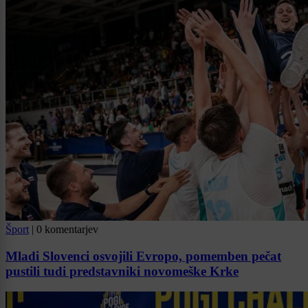
Šport
|
0 komentarjev
Mladi Slovenci osvojili Evropo, pomemben pečat
pustili tudi predstavniki novomeške Krke