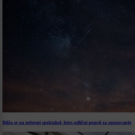
Bliža se na nebesni spektakel, letos odlični pogoji za opazovanje