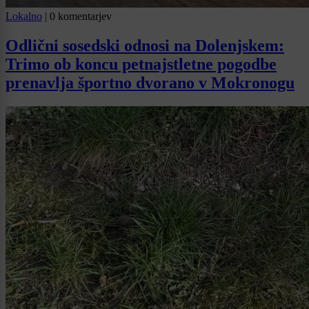
Lokalno
|
0 komentarjev
Odlični sosedski odnosi na Dolenjskem:
Trimo ob koncu petnajstletne pogodbe
prenavlja športno dvorano v Mokronogu