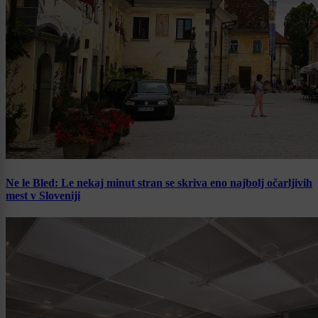
Ne le Bled: Le nekaj minut stran se skriva eno najbolj očarljivih
mest v Sloveniji