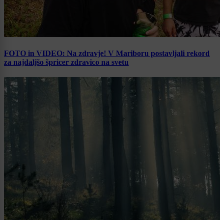
FOTO in VIDEO: Na zdravje! V Mariboru postavljali rekord
za najdaljšo špricer zdravico na svetu