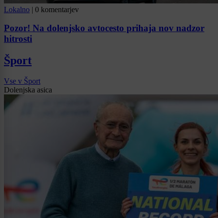
Lokalno
|
0 komentarjev
Pozor! Na dolenjsko avtocesto prihaja nov nadzor
hitrosti
Šport
Vse v Šport
Dolenjska asica