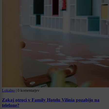
Lokalno
|
0 komentarjev
Zakaj otroci v Family Hotelu Vilinia pozabijo na
telefone?