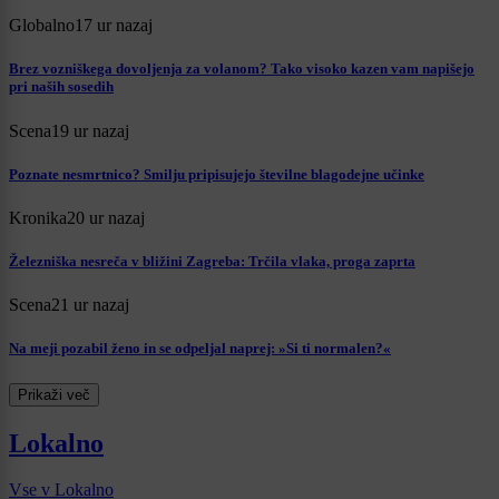
Globalno
17 ur nazaj
Brez vozniškega dovoljenja za volanom? Tako visoko kazen vam napišejo
pri naših sosedih
Scena
19 ur nazaj
Poznate nesmrtnico? Smilju pripisujejo številne blagodejne učinke
Kronika
20 ur nazaj
Železniška nesreča v bližini Zagreba: Trčila vlaka, proga zaprta
Scena
21 ur nazaj
Na meji pozabil ženo in se odpeljal naprej: »Si ti normalen?«
Prikaži več
Lokalno
Vse v Lokalno