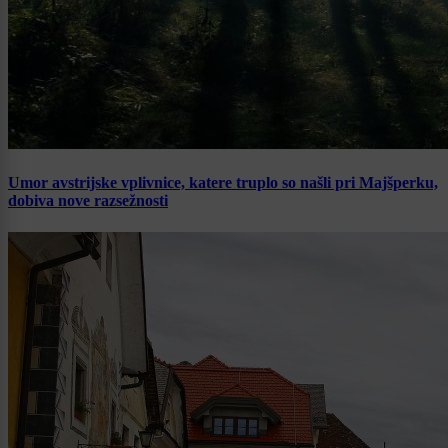
Umor avstrijske vplivnice, katere truplo so našli pri Majšperku,
dobiva nove razsežnosti