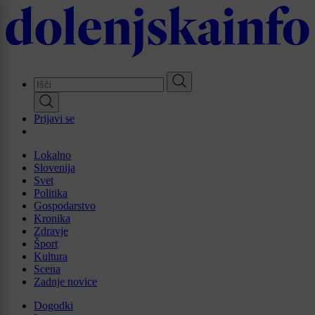
Skip
to
main
content
Prijavi se
Lokalno
Slovenija
Svet
Politika
Gospodarstvo
Kronika
Zdravje
Šport
Kultura
Scena
Zadnje novice
Dogodki