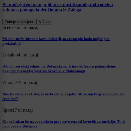
Po uničujočem neurju jih niso pustili samih, dobrodelna
zakonca pomagala družinama iz Zaloga
Zadnje objavljeno
V živo
Scena
eno uro nazaj
Merkur meša štrene v komunikaciji, ta znamenja bodo najbolj na
preizkušnji
Lokalno
4 ure nazaj
Odlični sosedski odnosi na Dolenjskem: Trimo ob koncu petnajstletne
pogodbe prenavlja športno dvorano v Mokronogu
Zdravje
15 ur nazaj
Nov trend na TikToku, ki skrbi strokovnjake: Ali so injekcije za porjavitev
resnične?
Šport
17 ur nazaj
Klara Lukan bo na evropskem prvenstvu ena od favoritk za medaljo: To je
napovedala Dolenjka