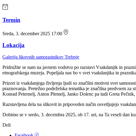
Termin
Sreda, 3. december 2025 17:00
Lokacija
Galerija likovnih samorastnikov Trebnje
Pridružite se nam na javnem vodstvu po razstavi Vsakdanjik in prazni
etnografskega muzeja. Popeljala nas bo v svet vsakdanjika in praznika
Prizori iz vsakdanjega življenja ljudi so značilni motivni svet samora
praznovanja. Pretežno podeželska tematika je značilna predvsem za st
Konrad Peternelj, Anton Plemelj, Janko Dolenc pa tudi Greta Pečnik, 
Razstavljena dela na slikovit in pripoveden način osvetljujejo vsakdan
Dobimo se v sredo, 3. decembra 2025, ob 17. uri, na Ta veseli dan kul
Deli
Facebook