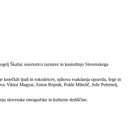
ogelj Škafar, soavtorico razstave in kustodinjo Slovenskega
je kmečkih ljudi in rokodelcev, njihova vsakdanja opravila, šege in
tva: Viktor Magyar, Anton Repnik, Polde Mihelič, Jože Peternelj,
anju slovenske etnografske in kulturne dediščine.