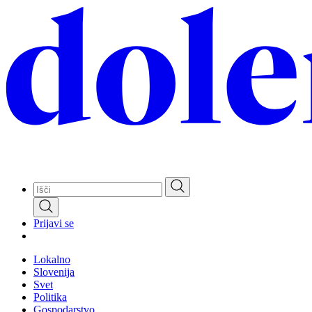
Skip
to
main
content
Prijavi se
Lokalno
Slovenija
Svet
Politika
Gospodarstvo