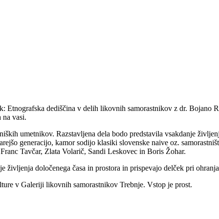
k: Etnografska dediščina v delih likovnih samorastnikov z dr. Bojano R
 na vasi.
stniških umetnikov. Razstavljena dela bodo predstavila vsakdanje življen
arejšo generacijo, kamor sodijo klasiki slovenske naive oz. samorastniš
Franc Tavčar, Zlata Volarič, Sandi Leskovec in Boris Žohar.
je življenja določenega časa in prostora in prispevajo delček pri ohranj
ture v Galeriji likovnih samorastnikov Trebnje. Vstop je prost.