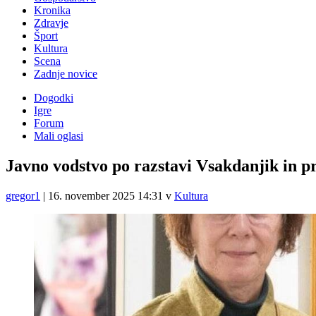
Kronika
Zdravje
Šport
Kultura
Scena
Zadnje novice
Dogodki
Igre
Forum
Mali oglasi
Javno vodstvo po razstavi Vsakdanjik in p
gregor1
|
16. november 2025 14:31
v
Kultura