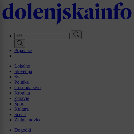
Skip
to
main
content
Prijavi se
Lokalno
Slovenija
Svet
Politika
Gospodarstvo
Kronika
Zdravje
Šport
Kultura
Scena
Zadnje novice
Dogodki