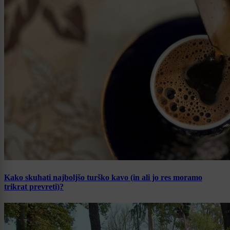
Kako skuhati najboljšo turško kavo (in ali jo res moramo
trikrat prevreti)?