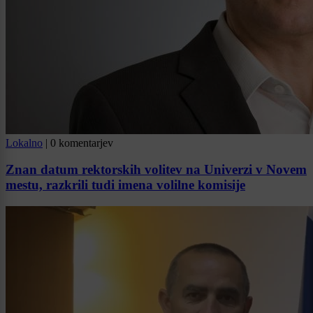
Lokalno
|
0 komentarjev
Znan datum rektorskih volitev na Univerzi v Novem
mestu, razkrili tudi imena volilne komisije