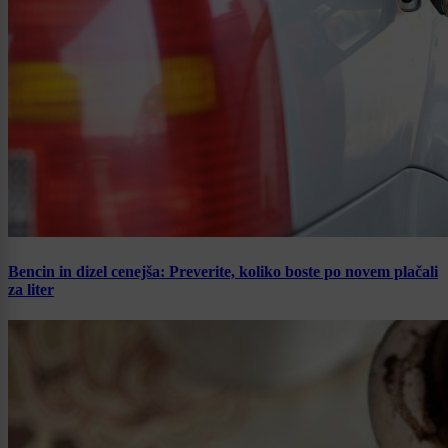
Bencin in dizel cenejša: Preverite, koliko boste po novem plačali
za liter