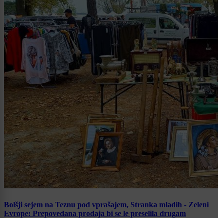
Bolšji sejem na Teznu pod vprašajem, Stranka mladih - Zeleni
Evrope: Prepovedana prodaja bi se le preselila drugam