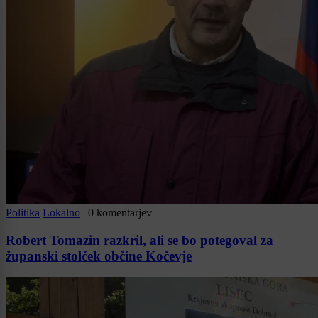
Politika
Lokalno
|
0 komentarjev
Robert Tomazin razkril, ali se bo potegoval za
županski stolček občine Kočevje