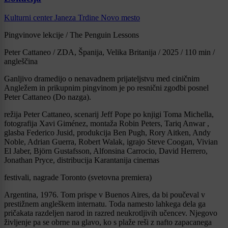
Kulturni center Janeza Trdine Novo mesto
Pingvinove lekcije / The Penguin Lessons
Peter Cattaneo / ZDA, Španija, Velika Britanija / 2025 / 110 min /
angleščina
Ganljivo dramedijo o nenavadnem prijateljstvu med ciničnim
Angležem in prikupnim pingvinom je po resnični zgodbi posnel
Peter Cattaneo (Do nazga).
režija Peter Cattaneo, scenarij Jeff Pope po knjigi Toma Michella,
fotografija Xavi Giménez, montaža Robin Peters, Tariq Anwar ,
glasba Federico Jusid, produkcija Ben Pugh, Rory Aitken, Andy
Noble, Adrian Guerra, Robert Walak, igrajo Steve Coogan, Vivian
El Jaber, Björn Gustafsson, Alfonsina Carrocio, David Herrero,
Jonathan Pryce, distribucija Karantanija cinemas
festivali, nagrade Toronto (svetovna premiera)
Argentina, 1976. Tom prispe v Buenos Aires, da bi poučeval v
prestižnem angleškem internatu. Toda namesto lahkega dela ga
pričakata razdeljen narod in razred neukrotljivih učencev. Njegovo
življenje pa se obrne na glavo, ko s plaže reši z nafto zapacanega