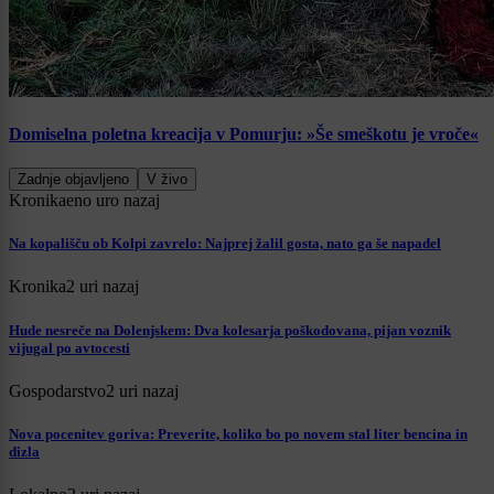
Domiselna poletna kreacija v Pomurju: »Še smeškotu je vroče«
Zadnje objavljeno
V živo
Kronika
eno uro nazaj
Na kopališču ob Kolpi zavrelo: Najprej žalil gosta, nato ga še napadel
Kronika
2 uri nazaj
Hude nesreče na Dolenjskem: Dva kolesarja poškodovana, pijan voznik
vijugal po avtocesti
Gospodarstvo
2 uri nazaj
Nova pocenitev goriva: Preverite, koliko bo po novem stal liter bencina in
dizla