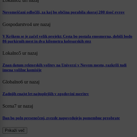
Lokalno
2 uri nazaj
Novomeščani odločili, za kaj bo občina porabila skoraj 200 tisoč evrov
Gospodarstvo
4 ure nazaj
V Krškem se je začel velik projekt: Cesta bo postala enosmerna, dobili bodo
86 parkirnih mest in dva kilometra kolesarskih stez
Lokalno
5 ur nazaj
Znan datum rektorskih volitev na Univerzi v Novem mestu, razkrili tudi
imena volilne komisije
Globalno
6 ur nazaj
Zadnjih enajst let najtoplejših v zgodovini meritev
Scena
7 ur nazaj
Dan bo poln presenečenj, zvezde napovedujejo pomembne preobrate
Prikaži več