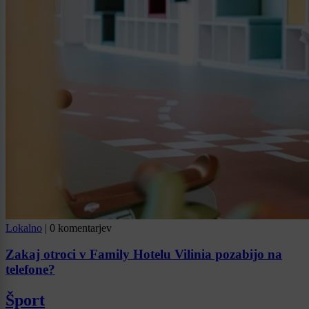
Lokalno
|
0 komentarjev
Zakaj otroci v Family Hotelu Vilinia pozabijo na
telefone?
Šport