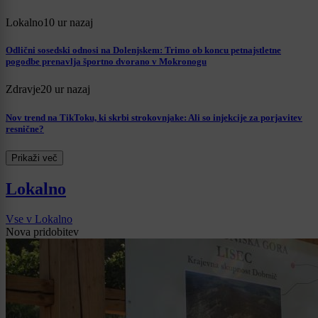
Lokalno
10 ur nazaj
Odlični sosedski odnosi na Dolenjskem: Trimo ob koncu petnajstletne
pogodbe prenavlja športno dvorano v Mokronogu
Zdravje
20 ur nazaj
Nov trend na TikToku, ki skrbi strokovnjake: Ali so injekcije za porjavitev
resnične?
Prikaži več
Lokalno
Vse v Lokalno
Nova pridobitev