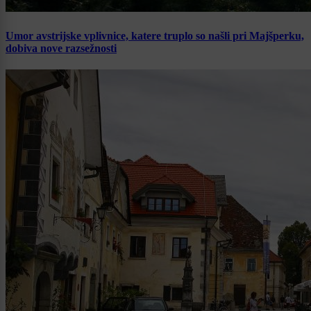
Umor avstrijske vplivnice, katere truplo so našli pri Majšperku,
dobiva nove razsežnosti