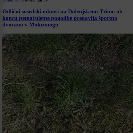
Odlični sosedski odnosi na Dolenjskem: Trimo ob
koncu petnajstletne pogodbe prenavlja športno
dvorano v Mokronogu