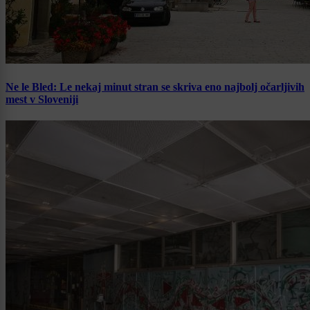
Ne le Bled: Le nekaj minut stran se skriva eno najbolj očarljivih
mest v Sloveniji