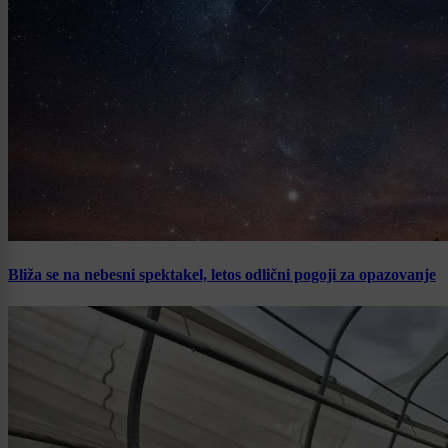
Bliža se na nebesni spektakel, letos odlični pogoji za opazovanje