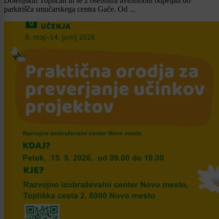
Dolenjskih Toplicah in se z osebnimi avtomobili odpeljali do
parkirišča smučarskega centra Gače. Od ...