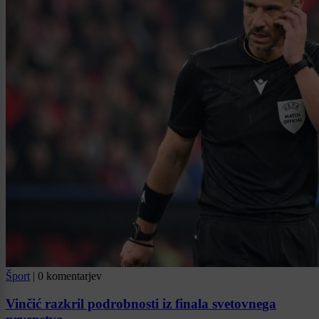
Šport
|
0 komentarjev
Vinčić razkril podrobnosti iz finala svetovnega