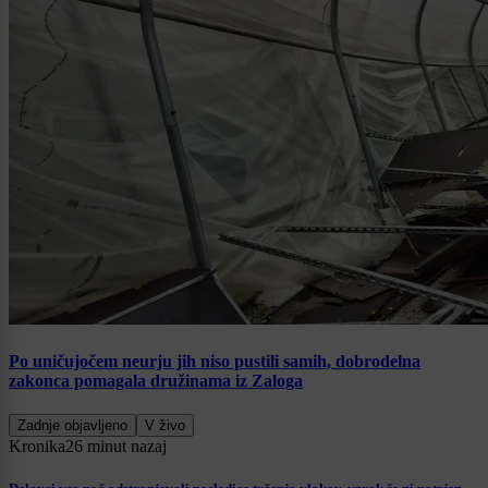
Po uničujočem neurju jih niso pustili samih, dobrodelna
zakonca pomagala družinama iz Zaloga
Zadnje objavljeno
V živo
Kronika
26 minut nazaj