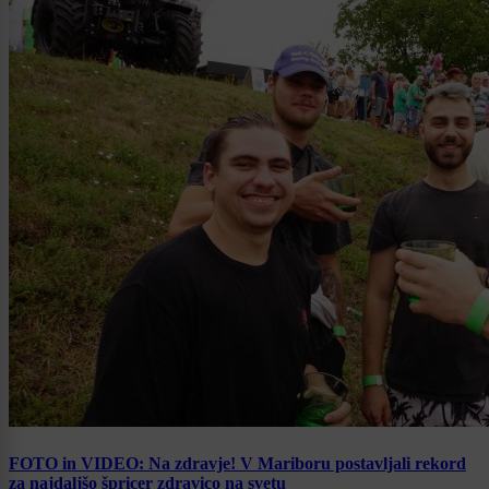
FOTO in VIDEO: Na zdravje! V Mariboru postavljali rekord
za najdaljšo špricer zdravico na svetu