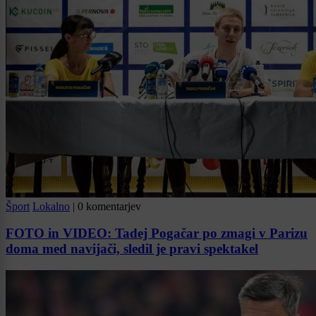
Šport
Lokalno
|
0 komentarjev
FOTO in VIDEO: Tadej Pogačar po zmagi v Parizu
doma med navijači, sledil je pravi spektakel