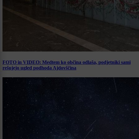
FOTO in VIDEO: Medtem ko občina odlaša, podjetniki sami
rešujejo ugled podhoda Ajdovščina