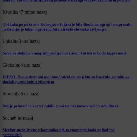
Delavci vso noč odstranjevali posledice trčenja vlakov, vzrok še ni potrjen
Kronika
47 minut nazaj
Občanka po požaru v Kočevju: »Tokrat je bila škoda na ograji in cipresah –
naslednjič je lahko ogrožena hiša ali celo človeško življenje«
Lokalno
3 ure nazaj
Nova pridobitev vinogradniške gorice Lisec: Turisti se bodo lažje znašli
Globalno
4 ure nazaj
VIDEO: Dvonadstropni avtobus obtičal na trajektu za Korčulo, potniki ga
skušali premakniti z zibanjem
Slovenija
5 ur nazaj
Dež je prinesel le kratek oddih, pred nami znova vroči in suhi dnevi
Scena
6 ur nazaj
Merkur meša štrene v komunikaciji, ta znamenja bodo najbolj na
preizkušnji