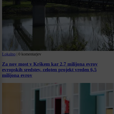
Lokalno
|
0 komentarjev
Za nov most v Krškem kar 2,7 milijona evrov
evropskih sredstev, celoten projekt vreden 6,5
milijona evrov