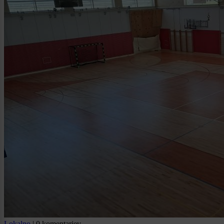
Lokalno
|
0 komentarjev