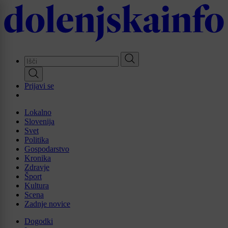
Skip
to
main
content
Prijavi se
Lokalno
Slovenija
Svet
Politika
Gospodarstvo
Kronika
Zdravje
Šport
Kultura
Scena
Zadnje novice
Dogodki