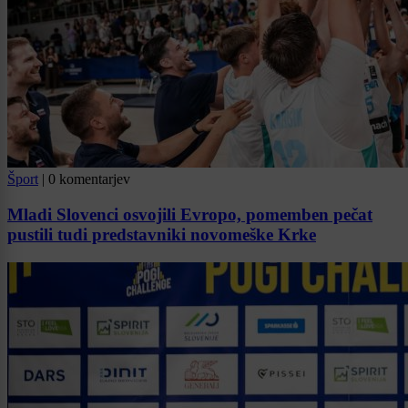
Šport
|
0 komentarjev
Mladi Slovenci osvojili Evropo, pomemben pečat
pustili tudi predstavniki novomeške Krke