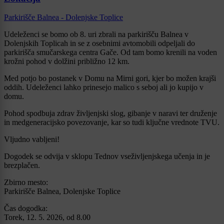
Parkirišče Balnea - Dolenjske Toplice
Udeleženci se bomo ob 8. uri zbrali na parkirišču Balnea v
Dolenjskih Toplicah in se z osebnimi avtomobili odpeljali do
parkirišča smučarskega centra Gače. Od tam bomo krenili na voden
krožni pohod v dolžini približno 12 km.
Med potjo bo postanek v Domu na Mirni gori, kjer bo možen krajši
oddih. Udeleženci lahko prinesejo malico s seboj ali jo kupijo v
domu.
Pohod spodbuja zdrav življenjski slog, gibanje v naravi ter druženje
in medgeneracijsko povezovanje, kar so tudi ključne vrednote TVU.
Vljudno vabljeni!
Dogodek se odvija v sklopu Tednov vseživljenjskega učenja in je
brezplačen.
Zbirno mesto:
Parkirišče Balnea, Dolenjske Toplice
Čas dogodka:
Torek, 12. 5. 2026, od 8.00