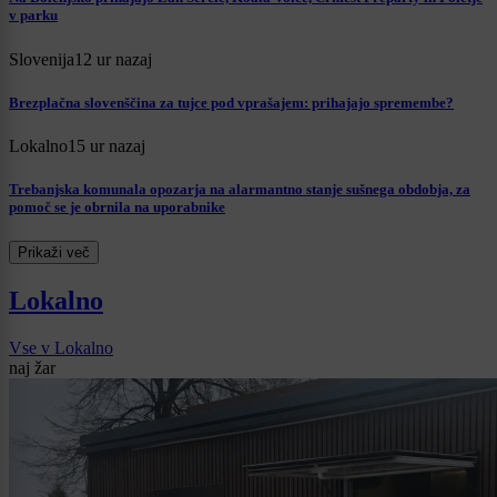
v parku
Slovenija
12 ur nazaj
Brezplačna slovenščina za tujce pod vprašajem: prihajajo spremembe?
Lokalno
15 ur nazaj
Trebanjska komunala opozarja na alarmantno stanje sušnega obdobja, za
pomoč se je obrnila na uporabnike
Prikaži več
Lokalno
Vse v Lokalno
naj žar