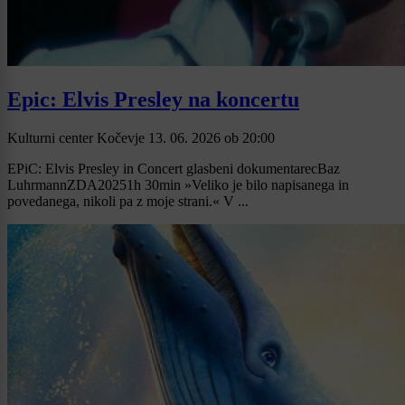
Epic: Elvis Presley na koncertu
Kulturni center Kočevje
13. 06. 2026
ob
20:00
EPiC: Elvis Presley in Concert glasbeni dokumentarecBaz
LuhrmannZDA20251h 30min »Veliko je bilo napisanega in
povedanega, nikoli pa z moje strani.« V ...