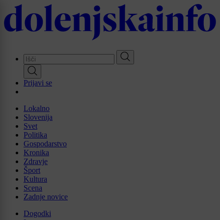
Skip
to
main
content
Prijavi se
Lokalno
Slovenija
Svet
Politika
Gospodarstvo
Kronika
Zdravje
Šport
Kultura
Scena
Zadnje novice
Dogodki