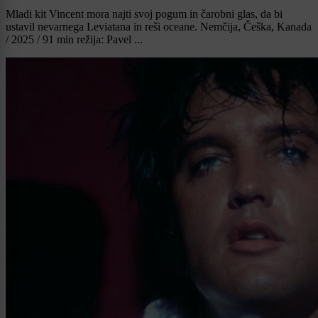
Mladi kit Vincent mora najti svoj pogum in čarobni glas, da bi
ustavil nevarnega Leviatana in reši oceane. Nemčija, Češka, Kanada
/ 2025 / 91 min režija: Pavel ...