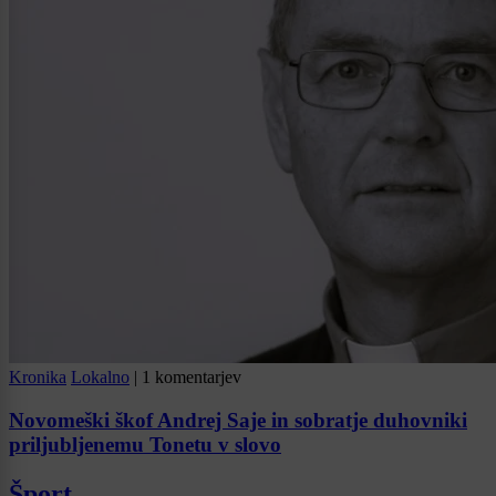
Kronika
Lokalno
|
1 komentarjev
Novomeški škof Andrej Saje in sobratje duhovniki
priljubljenemu Tonetu v slovo
Šport