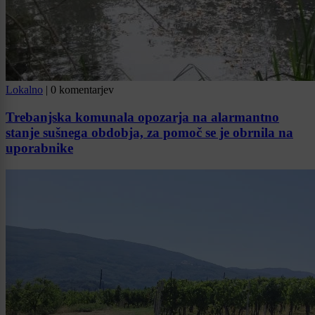
Lokalno
|
0 komentarjev
Trebanjska komunala opozarja na alarmantno
stanje sušnega obdobja, za pomoč se je obrnila na
uporabnike