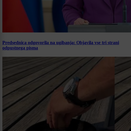
Predsednica odgovorila na ugibanja: Objavila vse tri strani
odpustnega pisma