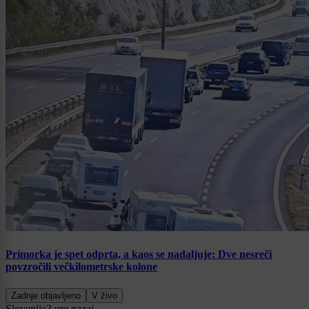
Primorka je spet odprta, a kaos se nadaljuje: Dve nesreči
povzročili večkilometrske kolone
Zadnje objavljeno
V živo
Slovenija
3 ure nazaj