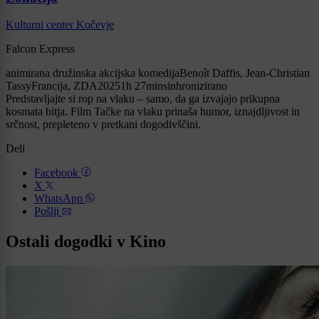
Kulturni center Kočevje
Falcon Express
animirana družinska akcijska komedijaBenoît Daffis, Jean-Christian
TassyFrancija, ZDA20251h 27minsinhronizirano
Predstavljajte si rop na vlaku – samo, da ga izvajajo prikupna
kosmata bitja. Film Tačke na vlaku prinaša humor, iznajdljivost in
srčnost, prepleteno v pretkani dogodivščini.
Deli
Facebook
X
WhatsApp
Pošlji
Ostali dogodki v Kino