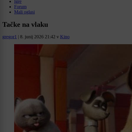
Igre
Forum
Mali oglasi
Tačke na vlaku
gregor1
|
8. junij 2026 21:42
v
Kino