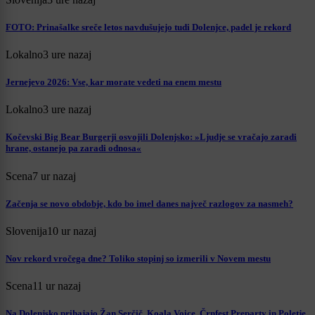
FOTO: Prinašalke sreče letos navdušujejo tudi Dolenjce, padel je rekord
Lokalno
3 ure nazaj
Jernejevo 2026: Vse, kar morate vedeti na enem mestu
Lokalno
3 ure nazaj
Kočevski Big Bear Burgerji osvojili Dolenjsko: »Ljudje se vračajo zaradi
hrane, ostanejo pa zaradi odnosa«
Scena
7 ur nazaj
Začenja se novo obdobje, kdo bo imel danes največ razlogov za nasmeh?
Slovenija
10 ur nazaj
Nov rekord vročega dne? Toliko stopinj so izmerili v Novem mestu
Scena
11 ur nazaj
Na Dolenjsko prihajajo Žan Serčič, Koala Voice, Črnfest Preparty in Poletje