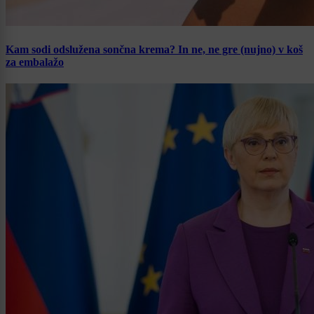
Kam sodi odslužena sončna krema? In ne, ne gre (nujno) v koš
za embalažo