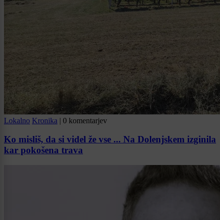
Lokalno
Kronika
|
0 komentarjev
Ko misliš, da si videl že vse ... Na Dolenjskem izginila
kar pokošena trava