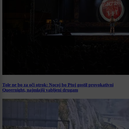
Tole ne bo za oči otrok: Nocoj bo Ptuj gostil provokativni
Queernight, najmlajši vabljeni drugam