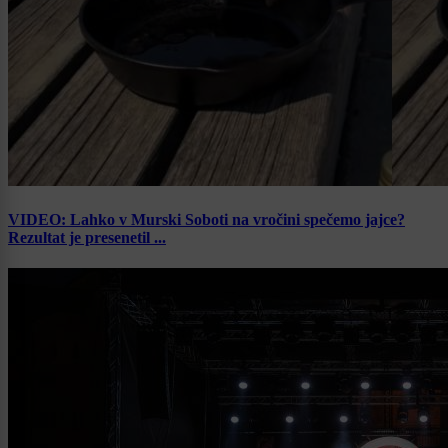
VIDEO: Lahko v Murski Soboti na vročini spečemo jajce?
Rezultat je presenetil ...