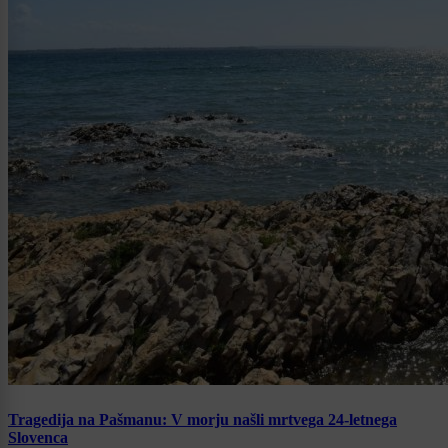
Tragedija na Pašmanu: V morju našli mrtvega 24-letnega
Slovenca