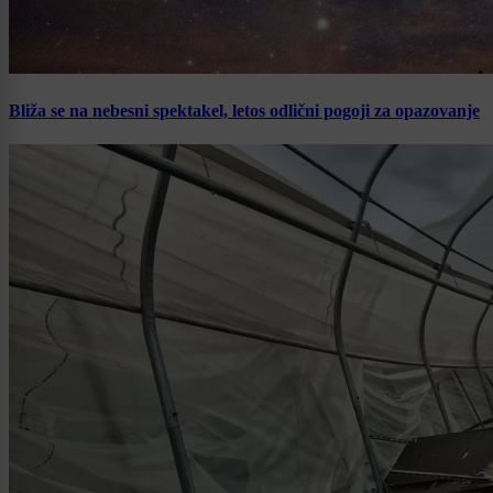
Bliža se na nebesni spektakel, letos odlični pogoji za opazovanje