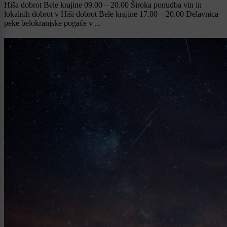
Hiša dobrot Bele krajine 09.00 – 20.00 Široka ponudba vin in
lokalnih dobrot v Hiši dobrot Bele krajine 17.00 – 20.00 Delavnica
peke belokranjske pogače v ...