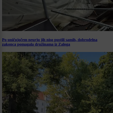
Po uničujočem neurju jih niso pustili samih, dobrodelna
zakonca pomagala družinama iz Zaloga