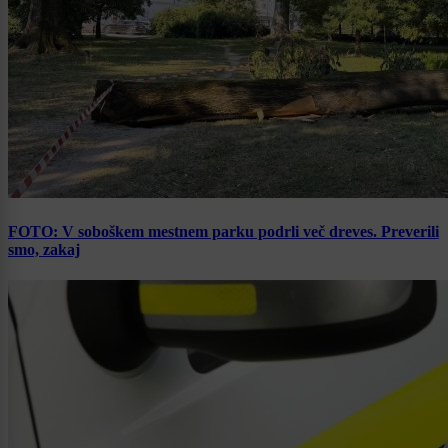
FOTO: V soboškem mestnem parku podrli več dreves. Preverili
smo, zakaj