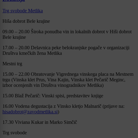
Trg svobode Metlika
Hiša dobrot Bele krajine
09.00 – 20.00 Široka ponudba vin in lokalnih dobrot v Hiši dobrot
Bele krajine
17.00 – 20.00 Delavnica peke belokranjske pogače v organizaciji
Društva kmečkih žena Metlika
Mestni trg
15.00 – 22.00 Obratovanje Vigrednega vinskega placa na Mestnem
trgu (Vinska klet Prus, Vina Kajin, Vinska klet Pečarič Meginc,
izbor ocenjenih vin Društva vinogradnikov Metlika)
15.00 Blaž Pečarič: Vinski spisi, predstavitev knjige
16.00 Vodena degustacija z Vinsko kletjo Malnarič (prijave na:
hisadobrot@zavodmetlika.si
)
17.30 Viviana Kukar in Marko Simčič
Trg svobode