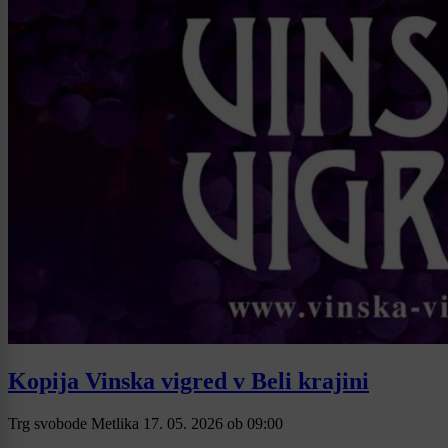
Kopija Vinska vigred v Beli krajini
Trg svobode Metlika
17. 05. 2026
ob
09:00