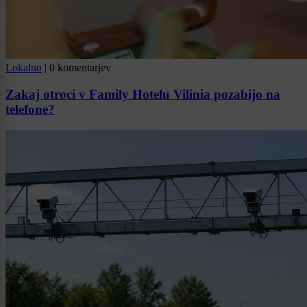
Lokalno
|
0 komentarjev
Zakaj otroci v Family Hotelu Vilinia pozabijo na
telefone?