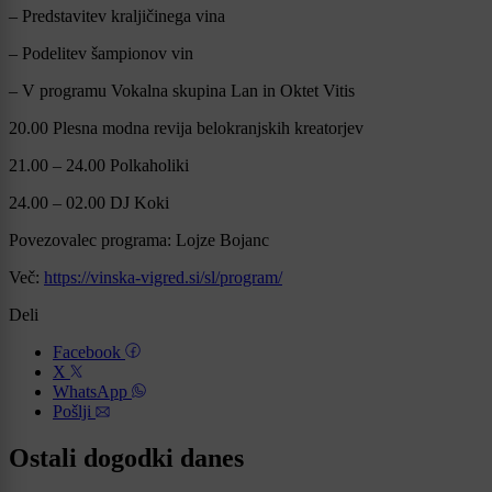
– Predstavitev kraljičinega vina
– Podelitev šampionov vin
– V programu Vokalna skupina Lan in Oktet Vitis
20.00 Plesna modna revija belokranjskih kreatorjev
21.00 – 24.00 Polkaholiki
24.00 – 02.00 DJ Koki
Povezovalec programa: Lojze Bojanc
Več:
https://vinska-vigred.si/sl/program/
Deli
Facebook
X
WhatsApp
Pošlji
Ostali dogodki danes