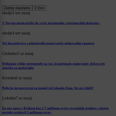
Zadnje objavljeno
V živo
okolje
3 ure nazaj
V Novem mestu prišlo do večje spremembe veterinarskih dežurstev
okolje
4 ure nazaj
Več kot polovico vodomernih postaj zajele nizkovodne razmere
Globalno
5 ur nazaj
Prihajajo velike spremembe za vse, ki najemajo stanovanje: država bo
jamčila za neplačnike
Kronika
6 ur nazaj
Policija javnost prosi za pomoč pri iskanju Jona. Ste ga videli?
Lokalno
7 ur nazaj
Za nov most v Krškem kar 2,7 milijona evrov evropskih sredstev, celoten
projekt vreden 6,5 milijona evrov