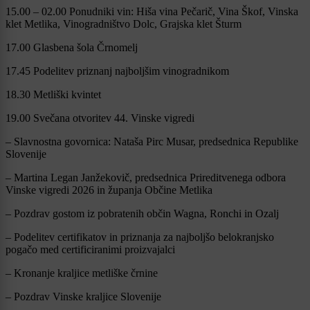
15.00 – 02.00 Ponudniki vin: Hiša vina Pečarič, Vina Škof, Vinska
klet Metlika, Vinogradništvo Dolc, Grajska klet Šturm
17.00 Glasbena šola Črnomelj
17.45 Podelitev priznanj najboljšim vinogradnikom
18.30 Metliški kvintet
19.00 Svečana otvoritev 44. Vinske vigredi
– Slavnostna govornica: Nataša Pirc Musar, predsednica Republike
Slovenije
– Martina Legan Janžekovič, predsednica Prireditvenega odbora
Vinske vigredi 2026 in županja Občine Metlika
– Pozdrav gostom iz pobratenih občin Wagna, Ronchi in Ozalj
– Podelitev certifikatov in priznanja za najboljšo belokranjsko
pogačo med certificiranimi proizvajalci
– Kronanje kraljice metliške črnine
– Pozdrav Vinske kraljice Slovenije