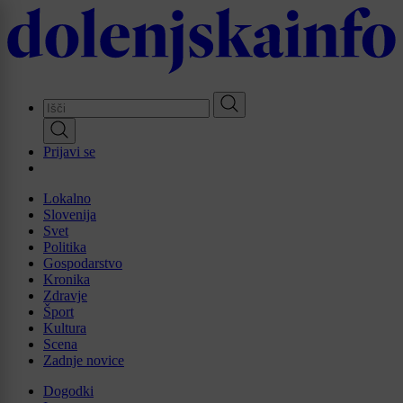
Skip
to
main
content
Prijavi se
Lokalno
Slovenija
Svet
Politika
Gospodarstvo
Kronika
Zdravje
Šport
Kultura
Scena
Zadnje novice
Dogodki