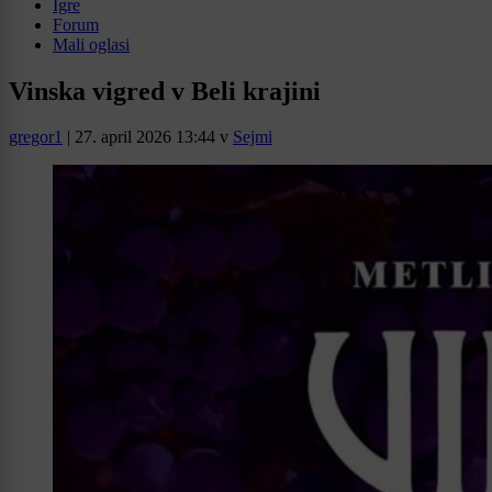
Igre
Forum
Mali oglasi
Vinska vigred v Beli krajini
gregor1
|
27. april 2026 13:44
v
Sejmi