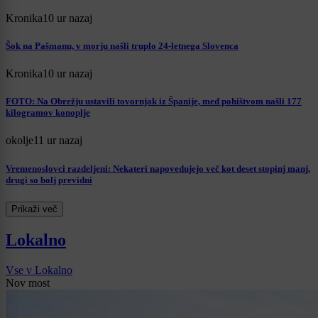
Kronika
10 ur nazaj
Šok na Pašmanu, v morju našli truplo 24-letnega Slovenca
Kronika
10 ur nazaj
FOTO: Na Obrežju ustavili tovornjak iz Španije, med pohištvom našli 177
kilogramov konoplje
okolje
11 ur nazaj
Vremenoslovci razdeljeni: Nekateri napovedujejo več kot deset stopinj manj,
drugi so bolj previdni
Prikaži več
Lokalno
Vse v Lokalno
Nov most