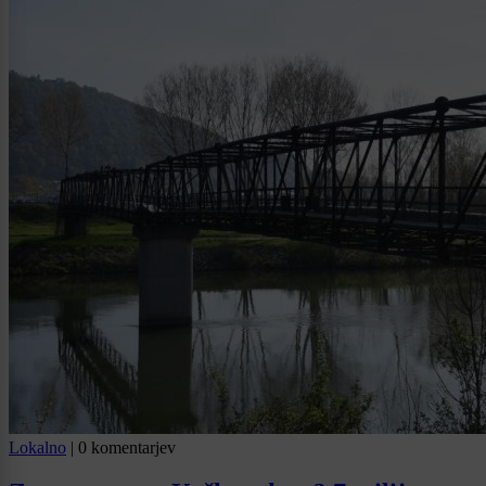
Lokalno
|
0 komentarjev