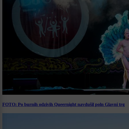
FOTO: Po burnih odzivih Queernight navdušil poln Glavni trg