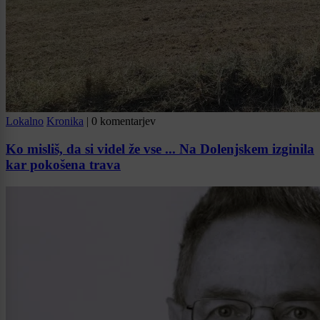
Lokalno
Kronika
|
0 komentarjev
Ko misliš, da si videl že vse ... Na Dolenjskem izginila
kar pokošena trava