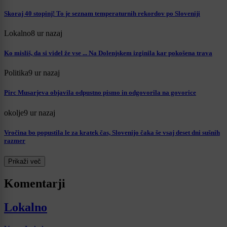
Skoraj 40 stopinj! To je seznam temperaturnih rekordov po Sloveniji
Lokalno
8 ur nazaj
Ko misliš, da si videl že vse ... Na Dolenjskem izginila kar pokošena trava
Politika
9 ur nazaj
Pirc Musarjeva objavila odpustno pismo in odgovorila na govorice
okolje
9 ur nazaj
Vročina bo popustila le za kratek čas, Slovenijo čaka še vsaj deset dni sušnih
razmer
Prikaži več
Komentarji
Lokalno