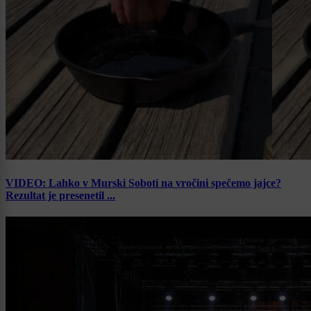
VIDEO: Lahko v Murski Soboti na vročini spečemo jajce?
Rezultat je presenetil ...