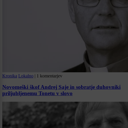
Kronika
Lokalno
|
1 komentarjev
Novomeški škof Andrej Saje in sobratje duhovniki
priljubljenemu Tonetu v slovo