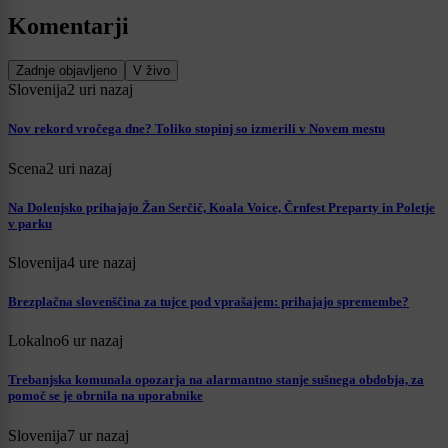
Komentarji
Zadnje objavljeno
V živo
Slovenija
2 uri nazaj
Nov rekord vročega dne? Toliko stopinj so izmerili v Novem mestu
Scena
2 uri nazaj
Na Dolenjsko prihajajo Žan Serčič, Koala Voice, Črnfest Preparty in Poletje
v parku
Slovenija
4 ure nazaj
Brezplačna slovenščina za tujce pod vprašajem: prihajajo spremembe?
Lokalno
6 ur nazaj
Trebanjska komunala opozarja na alarmantno stanje sušnega obdobja, za
pomoč se je obrnila na uporabnike
Slovenija
7 ur nazaj