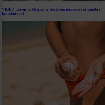
VIDEO: Kavarna Platana na Goričkem pozornost pritegnila s
kratkimi videi