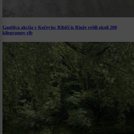
Ganljiva akcija v Kočevju: Ribiči iz Rinže rešili okoli 200
kilogramov rib