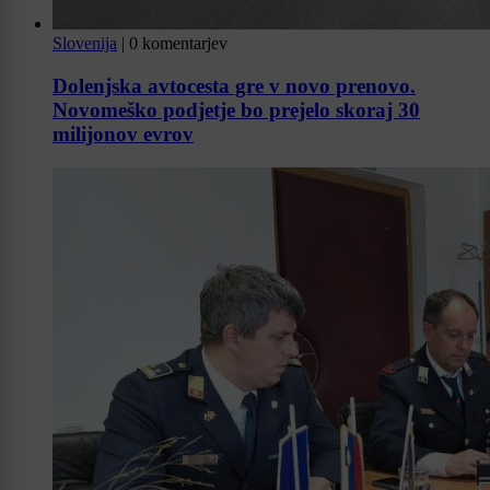
Slovenija
|
0 komentarjev
Dolenjska avtocesta gre v novo prenovo.
Novomeško podjetje bo prejelo skoraj 30
milijonov evrov