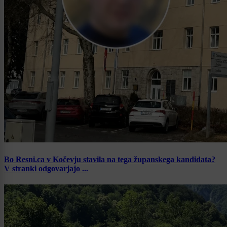
Bo Resni.ca v Kočevju stavila na tega županskega kandidata?
V stranki odgovarjajo ...