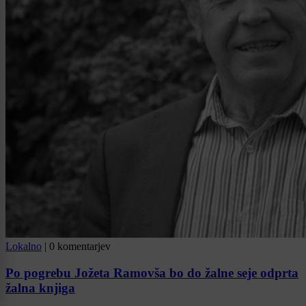
Lokalno
|
0 komentarjev
Po pogrebu Jožeta Ramovša bo do žalne seje odprta
žalna knjiga