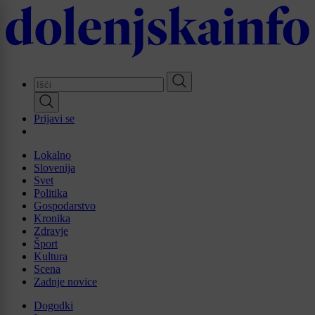
Skip
to
main
content
Prijavi se
Lokalno
Slovenija
Svet
Politika
Gospodarstvo
Kronika
Zdravje
Šport
Kultura
Scena
Zadnje novice
Dogodki