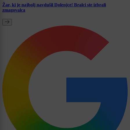
Žar, ki je najbolj navdušil Dolenjce! Bralci ste izbrali
zmagovalca