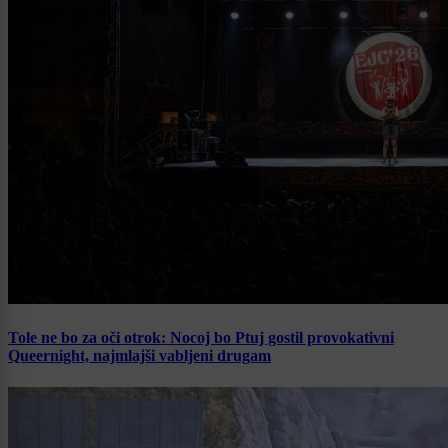
Tole ne bo za oči otrok: Nocoj bo Ptuj gostil provokativni
Queernight, najmlajši vabljeni drugam