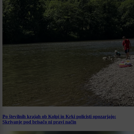
Po številnih krajah ob Kolpi in Krki policisti opozarjajo:
Skrivanje pod brisačo ni pravi način