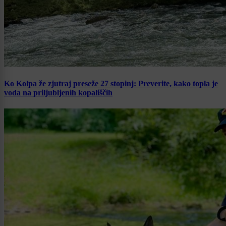
Ko Kolpa že zjutraj preseže 27 stopinj: Preverite, kako topla je
voda na priljubljenih kopališčih