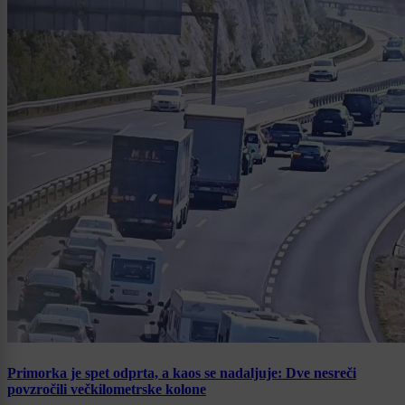
Primorka je spet odprta, a kaos se nadaljuje: Dve nesreči
povzročili večkilometrske kolone