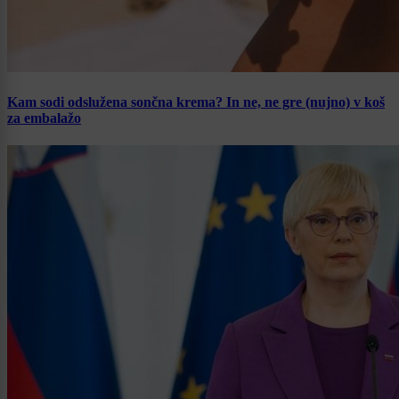
Kam sodi odslužena sončna krema? In ne, ne gre (nujno) v koš
za embalažo