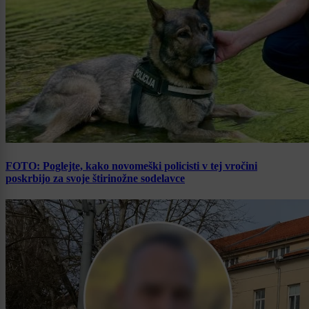
FOTO: Poglejte, kako novomeški policisti v tej vročini
poskrbijo za svoje štirinožne sodelavce