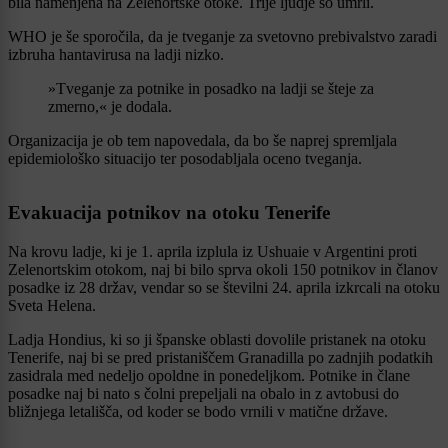
bila namenjena na Zelenortske otoke. Trije ljudje so umrli.
WHO je še sporočila, da je tveganje za svetovno prebivalstvo zaradi
izbruha hantavirusa na ladji nizko.
»Tveganje za potnike in posadko na ladji se šteje za
zmerno,« je dodala.
Organizacija je ob tem napovedala, da bo še naprej spremljala
epidemiološko situacijo ter posodabljala oceno tveganja.
Evakuacija potnikov na otoku Tenerife
Na krovu ladje, ki je 1. aprila izplula iz Ushuaie v Argentini proti
Zelenortskim otokom, naj bi bilo sprva okoli 150 potnikov in članov
posadke iz 28 držav, vendar so se številni 24. aprila izkrcali na otoku
Sveta Helena.
Ladja Hondius, ki so ji španske oblasti dovolile pristanek na otoku
Tenerife, naj bi se pred pristaniščem Granadilla po zadnjih podatkih
zasidrala med nedeljo opoldne in ponedeljkom. Potnike in člane
posadke naj bi nato s čolni prepeljali na obalo in z avtobusi do
bližnjega letališča, od koder se bodo vrnili v matične države.