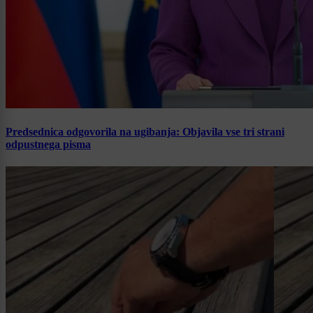
Predsednica odgovorila na ugibanja: Objavila vse tri strani
odpustnega pisma