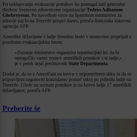
Pri usklajevanju evakuacije potnikov bo pomagal tudi generalni
direktor Svetovne zdravstvene organizacije
Tedros Adhanom
Ghebreyesus
. Po navedbah virov na španskem ministrstvu za
zdravje naj bi na Tenerife prispel danes, poroča francoska tiskovna
agencija AFP.
Ameriške državljane z ladje Hondius bodo v domovino prepeljali s
posebnim evakuacijskim letom.
»Zunanje ministrstvo organizira repatriacijski let, da bi
omogočilo varno vrnitev ameriških potnikov s te ladje,«
je v petek dejal predstavnik
State Departmenta
.
Dodal je, da so z Američani na krovu v neposrednem stiku in da so
pripravljeni zagotoviti konzularno pomoč takoj po prihodu ladje na
Tenerife. Glede na seznam potnikov je na krovu ladje 17 ameriških
državljanov, poroča AFP.
Preberite še