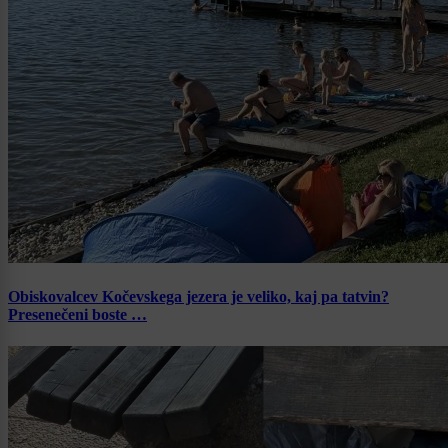
Obiskovalcev Kočevskega jezera je veliko, kaj pa tatvin?
Presenečeni boste …