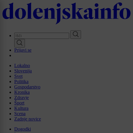
Skip
to
main
content
Prijavi se
Lokalno
Slovenija
Svet
Politika
Gospodarstvo
Kronika
Zdravje
Šport
Kultura
Scena
Zadnje novice
Dogodki