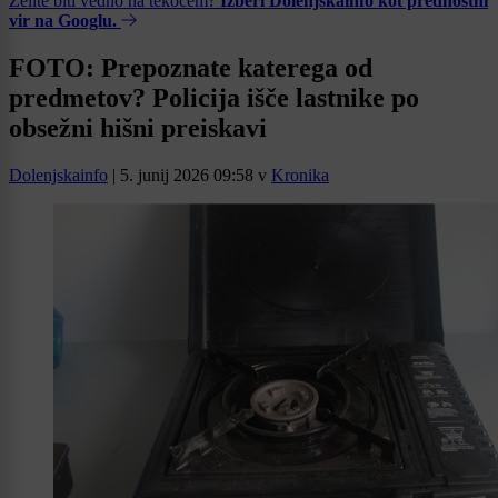
Želite biti vedno na tekočem?
Izberi Dolenjskainfo kot prednostni
vir na Googlu.
FOTO: Prepoznate katerega od
predmetov? Policija išče lastnike po
obsežni hišni preiskavi
Dolenjskainfo
|
5. junij 2026 09:58
v
Kronika