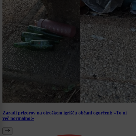
Zaradi prizorov na otroškem igrišču občani ogorčeni: »To ni
več normalno!«