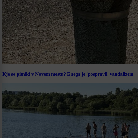
Kje so pitniki v Novem mestu? Enega je 'pospravil' vandalizem