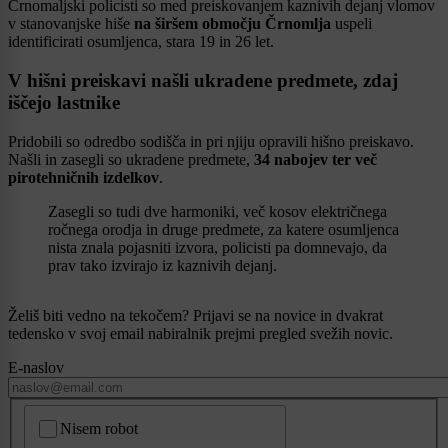
Črnomaljski policisti so med preiskovanjem kaznivih dejanj vlomov
v stanovanjske hiše
na širšem območju Črnomlja
uspeli
identificirati osumljenca, stara 19 in 26 let.
V hišni preiskavi našli ukradene predmete, zdaj
iščejo lastnike
Pridobili so odredbo sodišča in pri njiju opravili hišno preiskavo.
Našli in zasegli so ukradene predmete,
34 nabojev ter več
pirotehničnih izdelkov
.
Zasegli so tudi dve harmoniki, več kosov električnega
ročnega orodja in druge predmete, za katere osumljenca
nista znala pojasniti izvora, policisti pa domnevajo, da
prav tako izvirajo iz kaznivih dejanj.
Želiš biti vedno na tekočem? Prijavi se na novice in dvakrat
tedensko v svoj email nabiralnik prejmi pregled svežih novic.
E-naslov
CAPTCHA
Nisem robot