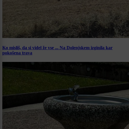
Ko misliš, da si videl že vse ... Na Dolenjskem izginila kar
pokošena trava