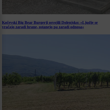
Kočevski Big Bear Burgerji osvojili Dolenjsko: »Ljudje se
vračajo zaradi hrane, ostanejo pa zaradi odnosa«