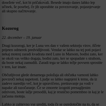
dosežete več, kot bi pričakovali. Besede imajo danes lahko lep
učinek, še posebej, če jih uporabite za povezovanje, pojasnjevanje
ali skupno načrtovanje.
Kozorog
22. december – 19. januar
Dragi kozorogi, ker je Luna ves dan v vašem sektorju virov, iščete
prijeten odmerek predvidljivosti. Vendar se lahko na tej poti pojavi
nekaj motenj zaradi kvadrata med Luno in Marsom, bodisi zato, ker
se okoli vas veliko dogaja, bodisi zato, ker se spopadate s strahom,
da boste nekaj zamudili. Zaradi tega se lahko težje povsem sprostite
v tem, kar imate.
Občutljivost glede denarnega položaja ali občutka varnosti lahko
povzroči nekaj napetosti. Ljudje so lahko nagnjeni k temu, da iz
zadeve naredijo več, kot je upravičeno, pretiravanje pa vodi v
napake ali razočaranje. Če se zmorete izogniti prenagljenim
odzivom, boste lažje presodili, kaj je resnično pomembno in kaj je le
začasna motnja.
Lahko je zahtevno vse urediti, toda če se osredotočite na to, da se