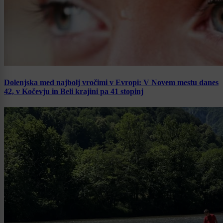
Dolenjska med najbolj vročimi v Evropi: V Novem mestu danes
42, v Kočevju in Beli krajini pa 41 stopinj