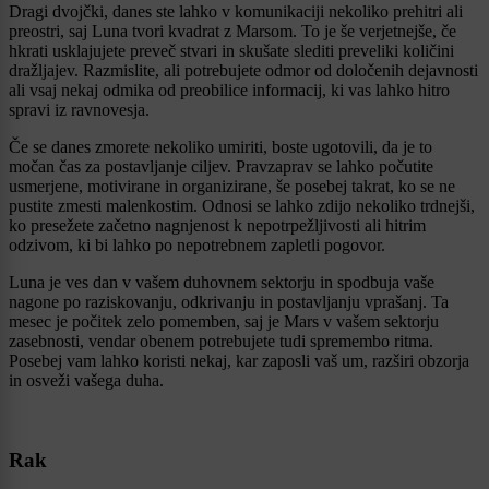
Dragi dvojčki, danes ste lahko v komunikaciji nekoliko prehitri ali
preostri, saj Luna tvori kvadrat z Marsom. To je še verjetnejše, če
hkrati usklajujete preveč stvari in skušate slediti preveliki količini
dražljajev. Razmislite, ali potrebujete odmor od določenih dejavnosti
ali vsaj nekaj odmika od preobilice informacij, ki vas lahko hitro
spravi iz ravnovesja.
Če se danes zmorete nekoliko umiriti, boste ugotovili, da je to
močan čas za postavljanje ciljev. Pravzaprav se lahko počutite
usmerjene, motivirane in organizirane, še posebej takrat, ko se ne
pustite zmesti malenkostim. Odnosi se lahko zdijo nekoliko trdnejši,
ko presežete začetno nagnjenost k nepotrpežljivosti ali hitrim
odzivom, ki bi lahko po nepotrebnem zapletli pogovor.
Luna je ves dan v vašem duhovnem sektorju in spodbuja vaše
nagone po raziskovanju, odkrivanju in postavljanju vprašanj. Ta
mesec je počitek zelo pomemben, saj je Mars v vašem sektorju
zasebnosti, vendar obenem potrebujete tudi spremembo ritma.
Posebej vam lahko koristi nekaj, kar zaposli vaš um, razširi obzorja
in osveži vašega duha.
Rak