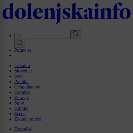
Skip
to
main
content
Prijavi se
Lokalno
Slovenija
Svet
Politika
Gospodarstvo
Kronika
Zdravje
Šport
Kultura
Scena
Zadnje novice
Dogodki