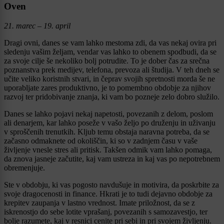
Oven
21. marec – 19. april
Dragi ovni, danes se vam lahko mestoma zdi, da vas nekaj ovira pri
sledenju vašim željam, vendar vas lahko to obenem spodbudi, da se
za svoje cilje še nekoliko bolj potrudite. To je dober čas za srečna
poznanstva prek medijev, telefona, prevoza ali študija. V teh dneh se
učite veliko koristnih stvari, in čeprav svojih spretnosti morda še ne
uporabljate zares produktivno, je to pomembno obdobje za njihov
razvoj ter pridobivanje znanja, ki vam bo pozneje zelo dobro služilo.
Danes se lahko pojavi nekaj napetosti, povezanih z delom, poslom
ali denarjem, kar lahko poseže v vašo željo po druženju in uživanju
v sproščenih trenutkih. Kljub temu obstaja naravna potreba, da se
začasno odmaknete od okoliščin, ki so v zadnjem času v vaše
življenje vnesle stres ali pritisk. Takšen odmik vam lahko pomaga,
da znova jasneje začutite, kaj vam ustreza in kaj vas po nepotrebnem
obremenjuje.
Ste v obdobju, ki vas pogosto navdušuje in motivira, da poskrbite za
svoje dragocenosti in finance. Hkrati je to tudi dejavno obdobje za
krepitev zaupanja v lastno vrednost. Imate priložnost, da se z
iskrenostjo do sebe lotite vprašanj, povezanih s samozavestjo, ter
bolje razumete, kaj v resnici cenite pri sebi in pri svojem življenju.