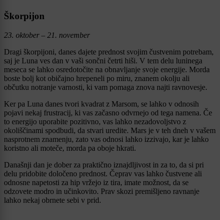
Škorpijon
23. oktober – 21. november
Dragi škorpijoni, danes dajete prednost svojim čustvenim potrebam,
saj je Luna ves dan v vaši sončni četrti hiši. V tem delu luninega
meseca se lahko osredotočite na obnavljanje svoje energije. Morda
boste bolj kot običajno hrepeneli po miru, znanem okolju ali
občutku notranje varnosti, ki vam pomaga znova najti ravnovesje.
Ker pa Luna danes tvori kvadrat z Marsom, se lahko v odnosih
pojavi nekaj frustracij, ki vas začasno odvrnejo od tega namena. Če
to energijo uporabite pozitivno, vas lahko nezadovoljstvo z
okoliščinami spodbudi, da stvari uredite. Mars je v teh dneh v vašem
nasprotnem znamenju, zato vas odnosi lahko izzivajo, kar je lahko
koristno ali moteče, morda pa oboje hkrati.
Današnji dan je dober za praktično iznajdljivost in za to, da si pri
delu pridobite določeno prednost. Čeprav vas lahko čustvene ali
odnosne napetosti za hip vržejo iz tira, imate možnost, da se
odzovete modro in učinkovito. Prav skozi premišljeno ravnanje
lahko nekaj obrnete sebi v prid.