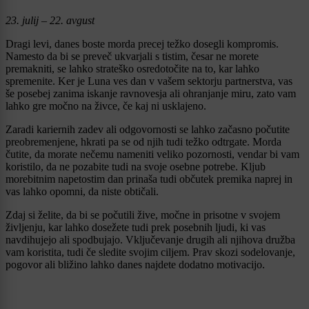
23. julij – 22. avgust
Dragi levi, danes boste morda precej težko dosegli kompromis.
Namesto da bi se preveč ukvarjali s tistim, česar ne morete
premakniti, se lahko strateško osredotočite na to, kar lahko
spremenite. Ker je Luna ves dan v vašem sektorju partnerstva, vas
še posebej zanima iskanje ravnovesja ali ohranjanje miru, zato vam
lahko gre močno na živce, če kaj ni usklajeno.
Zaradi kariernih zadev ali odgovornosti se lahko začasno počutite
preobremenjene, hkrati pa se od njih tudi težko odtrgate. Morda
čutite, da morate nečemu nameniti veliko pozornosti, vendar bi vam
koristilo, da ne pozabite tudi na svoje osebne potrebe. Kljub
morebitnim napetostim dan prinaša tudi občutek premika naprej in
vas lahko opomni, da niste obtičali.
Zdaj si želite, da bi se počutili žive, močne in prisotne v svojem
življenju, kar lahko dosežete tudi prek posebnih ljudi, ki vas
navdihujejo ali spodbujajo. Vključevanje drugih ali njihova družba
vam koristita, tudi če sledite svojim ciljem. Prav skozi sodelovanje,
pogovor ali bližino lahko danes najdete dodatno motivacijo.