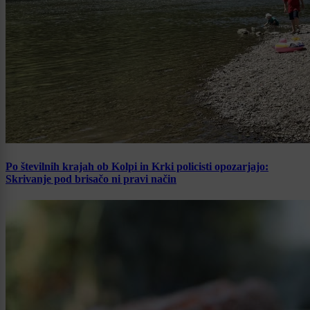
Po številnih krajah ob Kolpi in Krki policisti opozarjajo:
Skrivanje pod brisačo ni pravi način