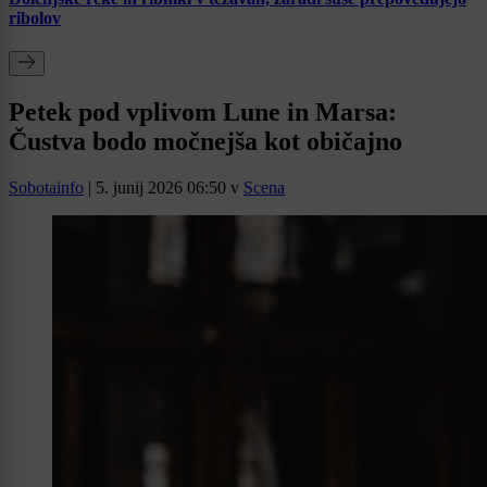
ribolov
Petek pod vplivom Lune in Marsa:
Čustva bodo močnejša kot običajno
Sobotainfo
|
5. junij 2026 06:50
v
Scena