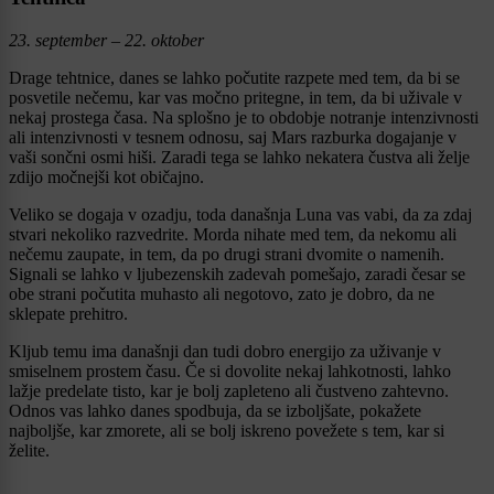
23. september – 22. oktober
Drage tehtnice, danes se lahko počutite razpete med tem, da bi se
posvetile nečemu, kar vas močno pritegne, in tem, da bi uživale v
nekaj prostega časa. Na splošno je to obdobje notranje intenzivnosti
ali intenzivnosti v tesnem odnosu, saj Mars razburka dogajanje v
vaši sončni osmi hiši. Zaradi tega se lahko nekatera čustva ali želje
zdijo močnejši kot običajno.
Veliko se dogaja v ozadju, toda današnja Luna vas vabi, da za zdaj
stvari nekoliko razvedrite. Morda nihate med tem, da nekomu ali
nečemu zaupate, in tem, da po drugi strani dvomite o namenih.
Signali se lahko v ljubezenskih zadevah pomešajo, zaradi česar se
obe strani počutita muhasto ali negotovo, zato je dobro, da ne
sklepate prehitro.
Kljub temu ima današnji dan tudi dobro energijo za uživanje v
smiselnem prostem času. Če si dovolite nekaj lahkotnosti, lahko
lažje predelate tisto, kar je bolj zapleteno ali čustveno zahtevno.
Odnos vas lahko danes spodbuja, da se izboljšate, pokažete
najboljše, kar zmorete, ali se bolj iskreno povežete s tem, kar si
želite.