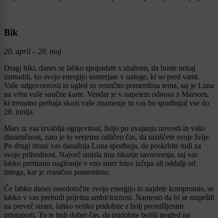
Bik
20. april – 20. maj
Dragi biki, danes se lahko spopadate s strahom, da boste nekaj
zamudili, ko svojo energijo usmerjate v naloge, ki so pred vami.
Vaše odgovornosti in ugled so resnično pomembna tema, saj je Luna
na vrhu vaše sončne karte. Vendar je v napetem odnosu z Marsom,
ki trenutno prehaja skozi vaše znamenje in vas bo spodbujal vse do
28. junija.
Mars iz vas izvablja ognjevitost, željo po uvajanju novosti in vašo
dinamičnost, zato je to verjetno odličen čas, da raziščete svoje želje.
Po drugi strani vas današnja Luna spodbuja, da poskrbite tudi za
svojo prihodnost. Največ smisla ima iskanje ravnovesja, saj vas
lahko pretirano nagibanje v eno smer hitro izčrpa ali oddalji od
tistega, kar je resnično pomembno.
Če lahko danes osredotočite svojo energijo in najdete kompromis, se
lahko v vas prebudi prijetna ambicioznost. Namesto da bi se razpršili
na preveč strani, lahko veliko pridobite z bolj premišljenim
pristopom. To je tudi dober čas, da pridobite boljši pogled na