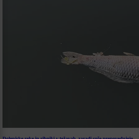
Dolenjske reke in ribniki v težavah, zaradi suše prepovedujejo