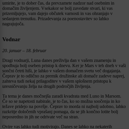
umirite, je to dober čas, da prevzamete nadzor nad osebnim in
domačim življenjem. Vsekakor se bolj zavedate stvari, ki vas
prizemljujejo, vam dajejo občutek varnosti in vas ohranjajo v
sedanjem trenutku. Prizadevanja za poenostavitev so lahko
nagrajujoča.
Vodnar
20. januar – 18. februar
Dragi vodnarji, Luna danes preživlja dan v vašem znamenju in
spodbuja bolj oseben pristop k dnevu. Ker je Mars v teh dneh v vaši
sončni četrti hiši, je lahko v vašem domačem svetu več dogajanja.
Čeprav je to odlično za premik družinske ali domače zadeve naprej,
zahteva tudi nekaj prilagoditev v vašem splošnem pristopu k
uresničevanju želja na drugih področjih življenja.
Ta tema je danes močnejša zaradi kvadrata med Luno in Marsom.
Če so se napetosti nabirale, je to čas, ko so možna soočenja in ko
težave pridejo na površje. Čeprav to morda ni najbolj udobno, lahko
razkritje določenih vprašanj pomaga, da se jih končno lotite bolj
neposredno in jih ne odrivate več na stran.
Ovire vas lahko tudi motivirajo. Danes se lahko na nekaterih