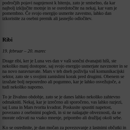
področjih pojavi nagnjenost k hitenju, zato je smiselno, da kar
najbolj izključite motnje in se osredotočite na nekaj, kar vam je
pomembno. Če svojo energijo usmerite zavestno, lahko dan
izkoristite za osebni premik ali jasnejšo odločitev.
Ribi
19. februar – 20. marec
Drage ribi, ker je Luna ves dan v vaši sončni dvanajsti hiši, ste
nekoliko manj dostopne, saj svojo energijo usmerjate navznoter in se
na novo naravnavate. Mars v teh dneh poživlja vaš komunikacijski
sektor, zato ste s svojimi zamislimi korak pred drugimi. Obenem se
izražate bolj neposredno ali pogumno, kar je lahko osvežujoče, a
tudi nekoliko naporno.
To je živahno obdobje, zato se je danes lahko nekoliko zahtevno
odmakniti. Nekaj, kar je izrečeno ali sporočeno, vas lahko razjezi,
saj Luna in Mars tvorita kvadrat. Poskusite spustiti napetost,
povezano z osebnimi pogledi, in si ne nalagajte obveznosti, da se
morate odzvati na vsako mnenje, pripombo ali dražljaj okoli sebe.
Ko se osredinite, je dan močan za povezovanje z lastnimi občutki in