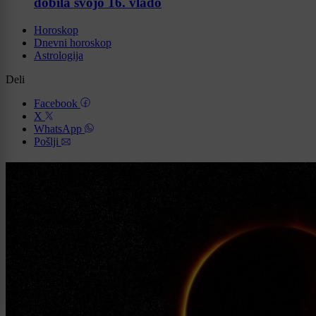
dobila svojo 16. vlado
Horoskop
Dnevni horoskop
Astrologija
Deli
Facebook
X
WhatsApp
Pošlji