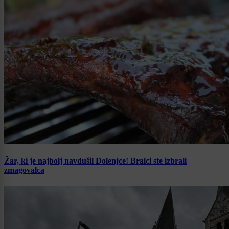
Žar, ki je najbolj navdušil Dolenjce! Bralci ste izbrali
zmagovalca