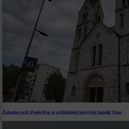
Žalostna vest: Poslovil se je priljubljeni kočevski župnik Tone