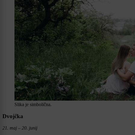
Slika je simbolična.
Dvojčka
21. maj – 20. junij