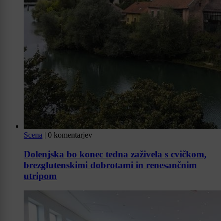
Scena
|
0 komentarjev
Dolenjska bo konec tedna zaživela s cvičkom,
brezglutenskimi dobrotami in renesančnim
utripom