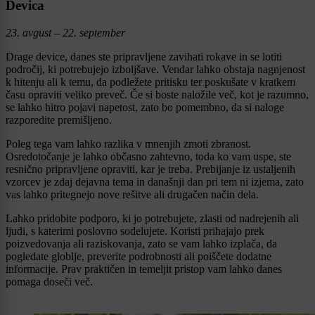
Devica
23. avgust – 22. september
Drage device, danes ste pripravljene zavihati rokave in se lotiti
področij, ki potrebujejo izboljšave. Vendar lahko obstaja nagnjenost
k hitenju ali k temu, da podležete pritisku ter poskušate v kratkem
času opraviti veliko preveč. Če si boste naložile več, kot je razumno,
se lahko hitro pojavi napetost, zato bo pomembno, da si naloge
razporedite premišljeno.
Poleg tega vam lahko razlika v mnenjih zmoti zbranost.
Osredotočanje je lahko občasno zahtevno, toda ko vam uspe, ste
resnično pripravljene opraviti, kar je treba. Prebijanje iz ustaljenih
vzorcev je zdaj dejavna tema in današnji dan pri tem ni izjema, zato
vas lahko pritegnejo nove rešitve ali drugačen način dela.
Lahko pridobite podporo, ki jo potrebujete, zlasti od nadrejenih ali
ljudi, s katerimi poslovno sodelujete. Koristi prihajajo prek
poizvedovanja ali raziskovanja, zato se vam lahko izplača, da
pogledate globlje, preverite podrobnosti ali poiščete dodatne
informacije. Prav praktičen in temeljit pristop vam lahko danes
pomaga doseči več.