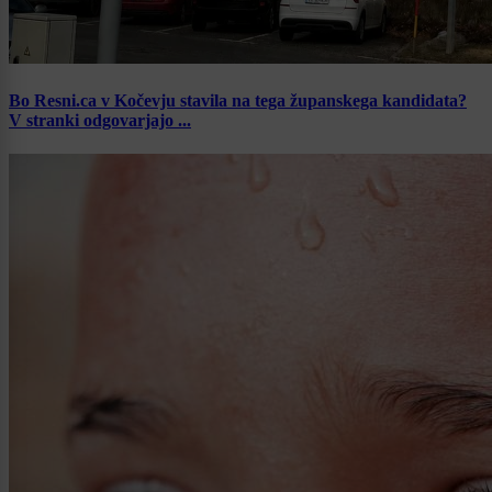
Bo Resni.ca v Kočevju stavila na tega županskega kandidata?
V stranki odgovarjajo ...