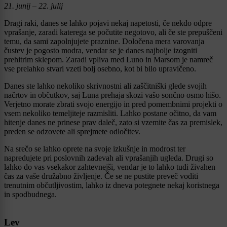
21. junij – 22. julij
Dragi raki, danes se lahko pojavi nekaj napetosti, če nekdo odpre
vprašanje, zaradi katerega se počutite negotovo, ali če ste prepuščeni
temu, da sami zapolnjujete praznine. Določena mera varovanja
čustev je pogosto modra, vendar se je danes najbolje izogniti
prehitrim sklepom. Zaradi vpliva med Luno in Marsom je namreč
vse prelahko stvari vzeti bolj osebno, kot bi bilo upravičeno.
Danes ste lahko nekoliko skrivnostni ali zaščitniški glede svojih
načrtov in občutkov, saj Luna prehaja skozi vašo sončno osmo hišo.
Verjetno morate zbrati svojo energijo in pred pomembnimi projekti o
vsem nekoliko temeljiteje razmisliti. Lahko postane očitno, da vam
hitenje danes ne prinese prav daleč, zato si vzemite čas za premislek,
preden se odzovete ali sprejmete odločitev.
Na srečo se lahko oprete na svoje izkušnje in modrost ter
napredujete pri poslovnih zadevah ali vprašanjih ugleda. Drugi so
lahko do vas vsekakor zahtevnejši, vendar je to lahko tudi živahen
čas za vaše družabno življenje. Če se ne pustite preveč voditi
trenutnim občutljivostim, lahko iz dneva potegnete nekaj koristnega
in spodbudnega.
Lev