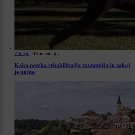
Zdravje
|
0 komentarjev
Kako poteka rehabilitacija ravnotežja in zakaj
je nujna