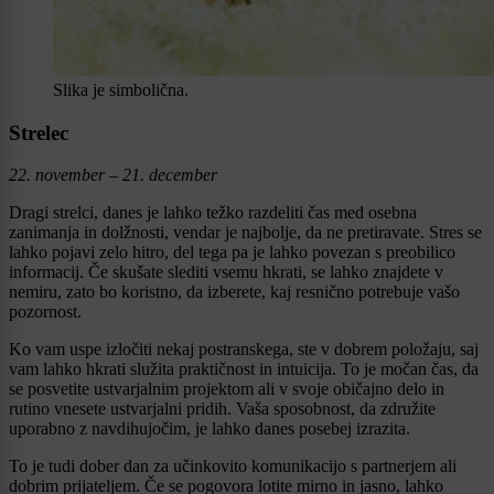
Slika je simbolična.
Strelec
22. november – 21. december
Dragi strelci, danes je lahko težko razdeliti čas med osebna
zanimanja in dolžnosti, vendar je najbolje, da ne pretiravate. Stres se
lahko pojavi zelo hitro, del tega pa je lahko povezan s preobilico
informacij. Če skušate slediti vsemu hkrati, se lahko znajdete v
nemiru, zato bo koristno, da izberete, kaj resnično potrebuje vašo
pozornost.
Ko vam uspe izločiti nekaj postranskega, ste v dobrem položaju, saj
vam lahko hkrati služita praktičnost in intuicija. To je močan čas, da
se posvetite ustvarjalnim projektom ali v svoje običajno delo in
rutino vnesete ustvarjalni pridih. Vaša sposobnost, da združite
uporabno z navdihujočim, je lahko danes posebej izrazita.
To je tudi dober dan za učinkovito komunikacijo s partnerjem ali
dobrim prijateljem. Če se pogovora lotite mirno in jasno, lahko