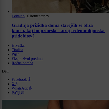
Lokalno
|
0 komentarjev
Gradnja prizidka doma starejših se bliža
koncu, kaj bo prinesla skoraj sedemmilijonska
pridobitev?
Hrvaška
Tiralica
Pijan
Eksplozivni predmet
Ročna bomba
Deli
Facebook
X
WhatsApp
Pošlji