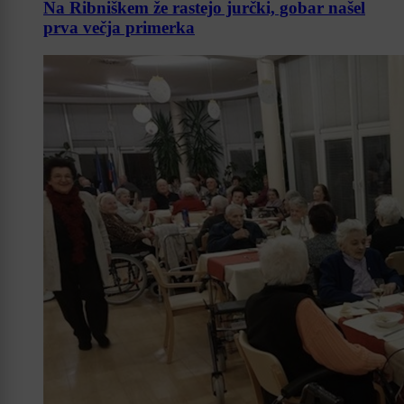
Na Ribniškem že rastejo jurčki, gobar našel
prva večja primerka