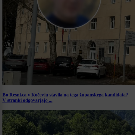
Bo Resni.ca v Kočevju stavila na tega županskega kandidata?
V stranki odgovarjajo ...