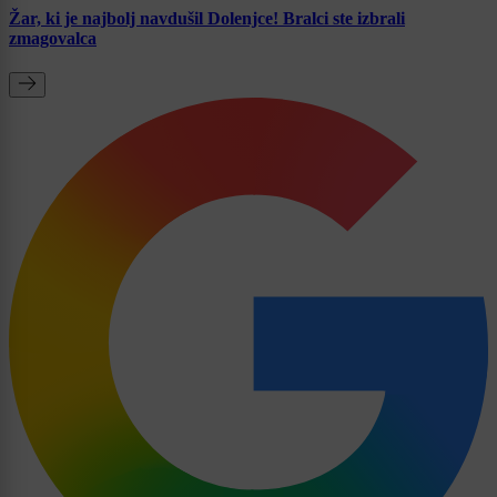
Žar, ki je najbolj navdušil Dolenjce! Bralci ste izbrali
zmagovalca