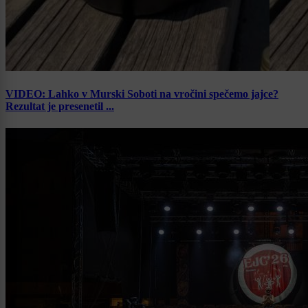
VIDEO: Lahko v Murski Soboti na vročini spečemo jajce?
Rezultat je presenetil ...