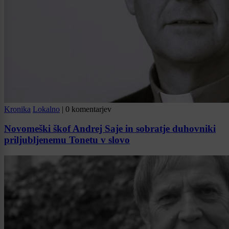
Kronika
Lokalno
|
0 komentarjev
Novomeški škof Andrej Saje in sobratje duhovniki
priljubljenemu Tonetu v slovo