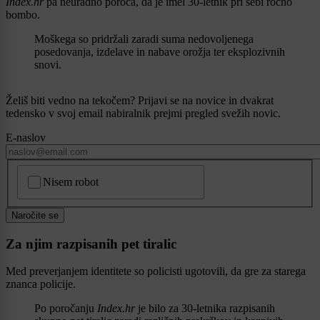
Index.hr
pa neuradno poroča, da je imel 30-letnik pri sebi ročno
bombo.
Moškega so pridržali zaradi suma nedovoljenega
posedovanja, izdelave in nabave orožja ter eksplozivnih
snovi.
Želiš biti vedno na tekočem? Prijavi se na novice in dvakrat
tedensko v svoj email nabiralnik prejmi pregled svežih novic.
E-naslov
CAPTCHA
Nisem robot
Naročite se
Za njim razpisanih pet tiralic
Med preverjanjem identitete so policisti ugotovili, da gre za starega
znanca policije.
Po poročanju
Index.hr
je bilo za 30-letnika razpisanih