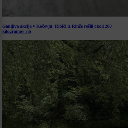
Ganljiva akcija v Kočevju: Ribiči iz Rinže rešili okoli 200
kilogramov rib