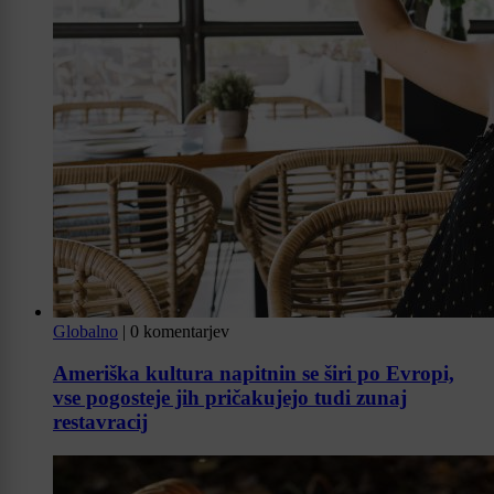
Globalno
|
0 komentarjev
Ameriška kultura napitnin se širi po Evropi,
vse pogosteje jih pričakujejo tudi zunaj
restavracij