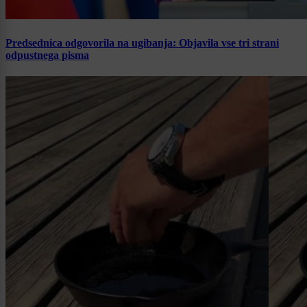
Predsednica odgovorila na ugibanja: Objavila vse tri strani
odpustnega pisma