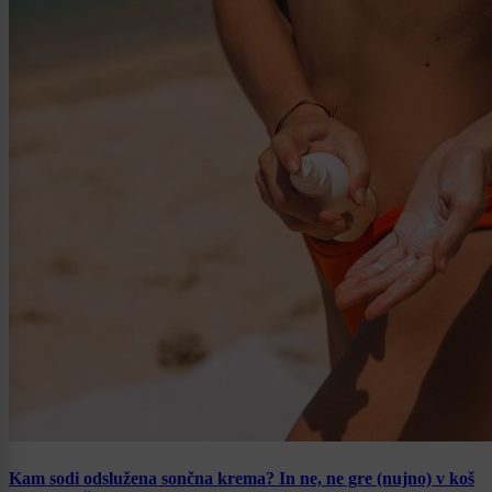
Kam sodi odslužena sončna krema? In ne, ne gre (nujno) v koš