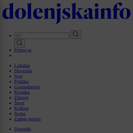
Skip
to
main
content
Prijavi se
Lokalno
Slovenija
Svet
Politika
Gospodarstvo
Kronika
Zdravje
Šport
Kultura
Scena
Zadnje novice
Dogodki