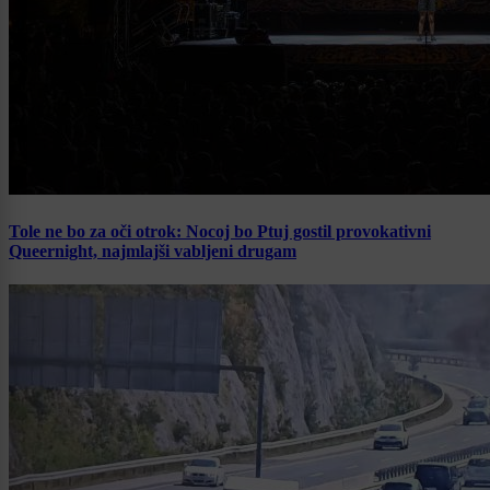
Tole ne bo za oči otrok: Nocoj bo Ptuj gostil provokativni
Queernight, najmlajši vabljeni drugam