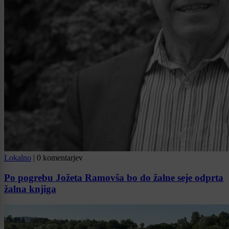
Lokalno
|
0 komentarjev
Po pogrebu Jožeta Ramovša bo do žalne seje odprta
žalna knjiga