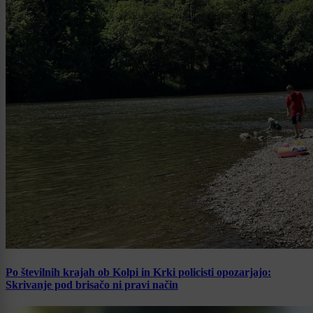
Po številnih krajah ob Kolpi in Krki policisti opozarjajo:
Skrivanje pod brisačo ni pravi način