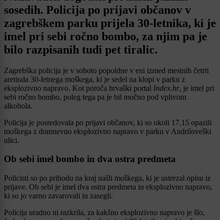
sosedih. Policija po prijavi občanov v
zagrebškem parku prijela 30-letnika, ki je
imel pri sebi ročno bombo, za njim pa je
bilo razpisanih tudi pet tiralic.
Zagrebška policija je v soboto popoldne v eni izmed mestnih četrti
aretirala 30-letnega moškega, ki je sedel na klopi v parku z
eksplozivno napravo. Kot poroča hrvaški portal
Index.hr
, je imel pri
sebi ročno bombo, poleg tega pa je bil močno pod vplivom
alkohola.
Policija je posredovala po prijavi občanov, ki so okoli 17.15 opazili
moškega z domnevno eksplozivno napravo v parku v Andriloveški
ulici.
Ob sebi imel bombo in dva ostra predmeta
Policisti so po prihodu na kraj našli moškega, ki je ustrezal opisu iz
prijave. Ob sebi je imel dva ostra predmeta in eksplozivno napravo,
ki so jo varno zavarovali in zasegli.
Policija uradno ni razkrila, za kakšno eksplozivno napravo je šlo,