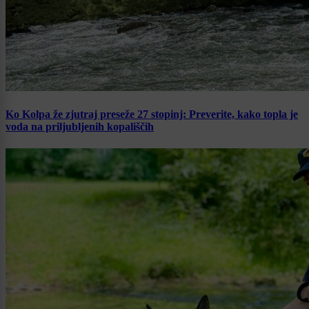
Ko Kolpa že zjutraj preseže 27 stopinj: Preverite, kako topla je
voda na priljubljenih kopališčih