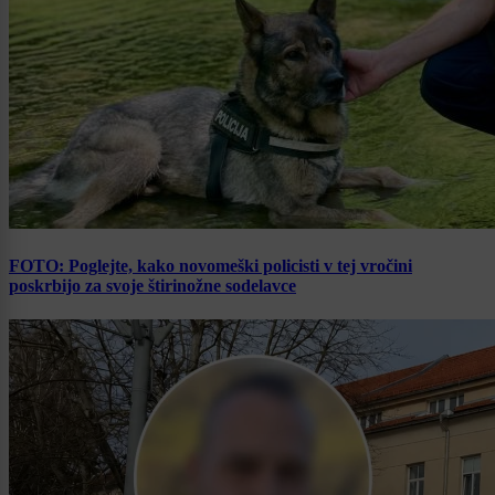
FOTO: Poglejte, kako novomeški policisti v tej vročini
poskrbijo za svoje štirinožne sodelavce