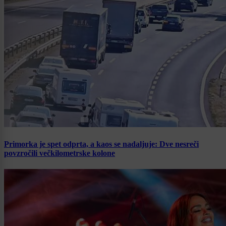
Primorka je spet odprta, a kaos se nadaljuje: Dve nesreči
povzročili večkilometrske kolone