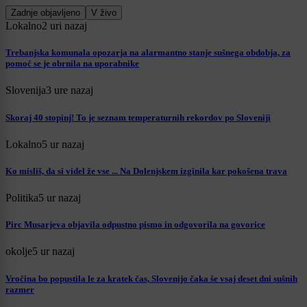
Zadnje objavljeno
V živo
Lokalno
2 uri nazaj
Trebanjska komunala opozarja na alarmantno stanje sušnega obdobja, za
pomoč se je obrnila na uporabnike
Slovenija
3 ure nazaj
Skoraj 40 stopinj! To je seznam temperaturnih rekordov po Sloveniji
Lokalno
5 ur nazaj
Ko misliš, da si videl že vse ... Na Dolenjskem izginila kar pokošena trava
Politika
5 ur nazaj
Pirc Musarjeva objavila odpustno pismo in odgovorila na govorice
okolje
5 ur nazaj
Vročina bo popustila le za kratek čas, Slovenijo čaka še vsaj deset dni sušnih
razmer