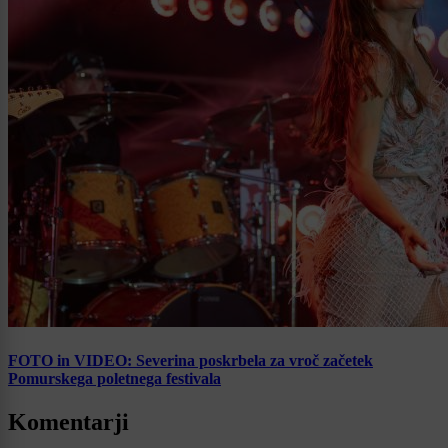
FOTO in VIDEO: Severina poskrbela za vroč začetek
Pomurskega poletnega festivala
Komentarji