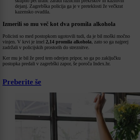
skupno pet tiralic zaradi različnih prekrškov in kaznivih
dejanj. Zagrebška policija ga je v preteklosti že večkrat
kazensko ovadila.
Izmerili so mu več kot dva promila alkohola
Policisti so med postopkom ugotovili tudi, da je bil moški močno
vinjen. V krvi je imel
2,14 promila alkohola
, zato so ga najprej
zadržali v policijskih prostorih do streznitve.
Ker mu je bil že pred tem odrejen pripor, so ga po zaključku
postopka predali v zagrebški zapor, še poroča Index.hr.
Preberite še