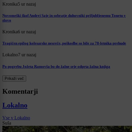
Kronika
5 ur nazaj
Novomeški škof Andrej Saje in sobratje duhovniki priljubljenemu Tonetu v
slovo
Kronika
6 ur nazaj
Tragičen epilog kolesarske nesreče, poškodbe so bile za 78-letnika prehude
Lokalno
7 ur nazaj
Po pogrebu Jožeta Ramovša bo do žalne seje odprta žalna knjiga
Prikaži več
Komentarji
Lokalno
Vse v Lokalno
Suša