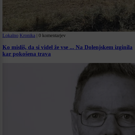
Lokalno
Kronika
|
0 komentarjev
Ko misliš, da si videl že vse ... Na Dolenjskem izginila
kar pokošena trava