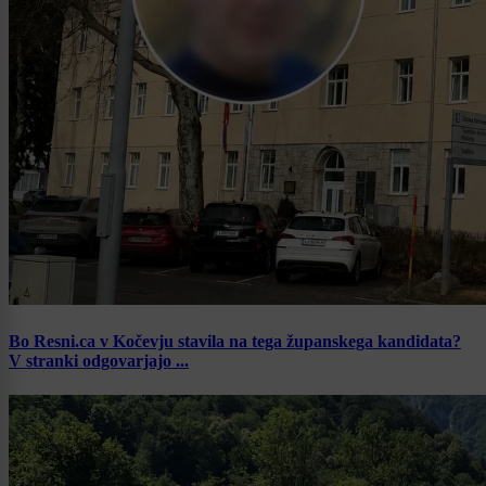
Bo Resni.ca v Kočevju stavila na tega županskega kandidata?
V stranki odgovarjajo ...