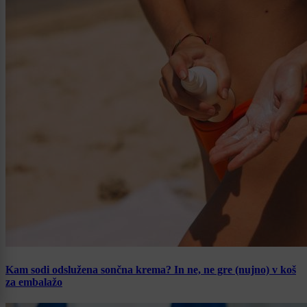
Kam sodi odslužena sončna krema? In ne, ne gre (nujno) v koš
za embalažo