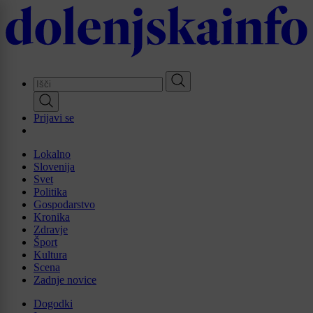
Skip
to
main
content
Prijavi se
Lokalno
Slovenija
Svet
Politika
Gospodarstvo
Kronika
Zdravje
Šport
Kultura
Scena
Zadnje novice
Dogodki