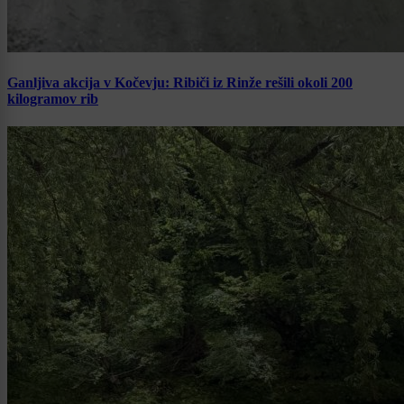
Ganljiva akcija v Kočevju: Ribiči iz Rinže rešili okoli 200
kilogramov rib