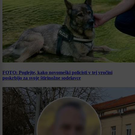
FOTO: Poglejte, kako novomeški policisti v tej vročini
poskrbijo za svoje štirinožne sodelavce