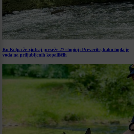
Ko Kolpa že zjutraj preseže 27 stopinj: Preverite, kako topla je
voda na priljubljenih kopališčih