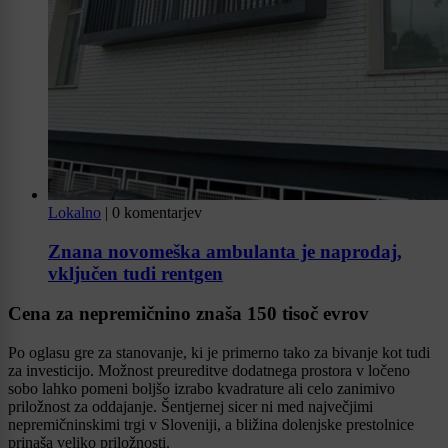
Lokalno
|
0 komentarjev
Znana novomeška ambulanta je naprodaj,
vključen tudi rentgen
Cena za nepremičnino znaša 150 tisoč evrov
Po oglasu gre za stanovanje, ki je primerno tako za bivanje kot tudi
za investicijo. Možnost preureditve dodatnega prostora v ločeno
sobo lahko pomeni boljšo izrabo kvadrature ali celo zanimivo
priložnost za oddajanje. Šentjernej sicer ni med največjimi
nepremičninskimi trgi v Sloveniji, a bližina dolenjske prestolnice
prinaša veliko priložnosti.