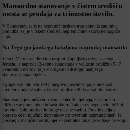
Mansardno stanovanje v čistem središču
mesta se prodaja za trimestno število.
V Šentjerneju se je na nepremičninskem trgu pojavila zanimiva
ponudba, saj je v takem središču nepremičnino skoraj nemogoče
najti.
Na Trgu gorjanskega bataljona naprodaj mansarda
V središču mesta, direktno nasproti župnijske cerkve svetega
Jerneja, je naprodaj 2-sobno stanovanje v velikosti približno 54,7
kvadratnih metrov, ki je v drugem nadstropju manjšega
stanovanjskega objekta.
Zgrajeno je bilo leta 1991, njegova posebnost pa je možnost
ureditve dodatne sobe v izmeri približno 20 kvadratnih metrov.
Stanovanje je umeščeno v sam center Šentjerneja, kar pomeni
bližino vse pomembne infrastrukture. Tako so v neposredni bližini
trgovine, šole, storitve in druge mestne vsebin. Prav lokacija je
pogosto eden ključnih dejavnikov pri tovrstnih nepremičninah, še
posebej v manjših mestih, kjer so centralne lokacije redkeje na voljo.