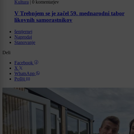
Kultura
|
0 komentarjev
V Trebnjem se je začel 59. mednarodni tabor
likovnih samorastnikov
šentjernej
Naprodaj
Stanovanje
Deli
Facebook
X
WhatsApp
Pošlji