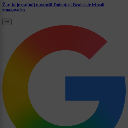
Žar, ki je najbolj navdušil Dolenjce! Bralci ste izbrali
zmagovalca