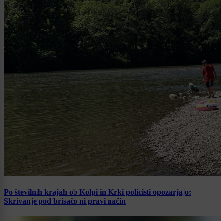
Po številnih krajah ob Kolpi in Krki policisti opozarjajo:
Skrivanje pod brisačo ni pravi način