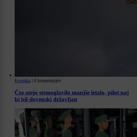
Kronika
|
0 komentarjev
Čez mejo strmoglavilo manjše letalo, pilot naj
bi bil slovenski državljan