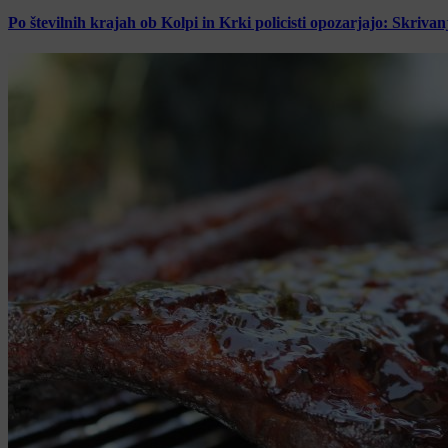
Po številnih krajah ob Kolpi in Krki policisti opozarjajo: Skrivan