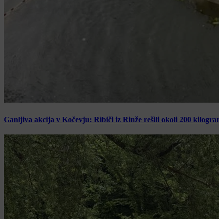
Ganljiva akcija v Kočevju: Ribiči iz Rinže rešili okoli 200 kilogr