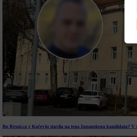
Bo Resni.ca v Kočevju stavila na tega županskega kandidata? V s