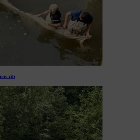
amov rib