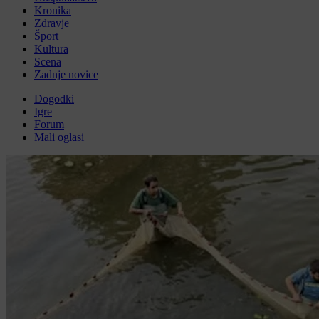
Kronika
Zdravje
Šport
Kultura
Scena
Zadnje novice
Dogodki
Igre
Forum
Mali oglasi