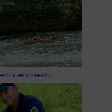
oda na priljubljenih kopališčih