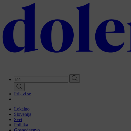
Skip
to
main
content
Prijavi se
Lokalno
Slovenija
Svet
Politika
Gospodarstvo