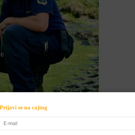
Prijavi se na cajtng
za svoje štirinožne sodelavce