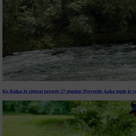
Ko Kolpa že zjutraj preseže 27 stopinj: Preverite, kako topla je v