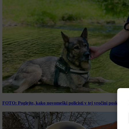
FOTO: Poglejte, kako novomeški policisti v tej vročini poskrbijo 