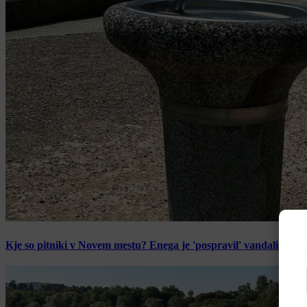
Kje so pitniki v Novem mestu? Enega je 'pospravil' vandalizem