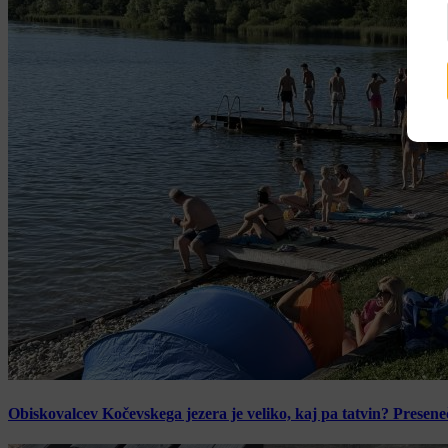
Obiskovalcev Kočevskega jezera je veliko, kaj pa tatvin? Presen