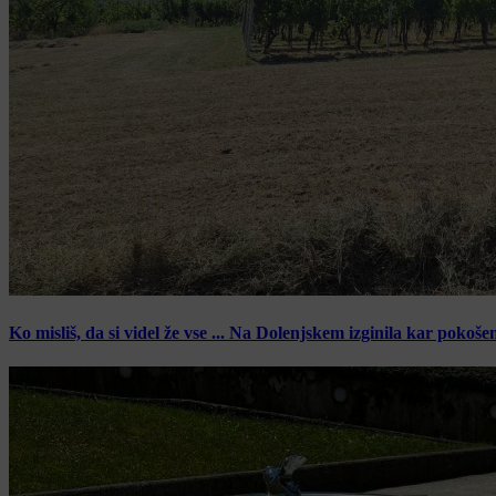
Ko misliš, da si videl že vse ... Na Dolenjskem izginila kar pokoše