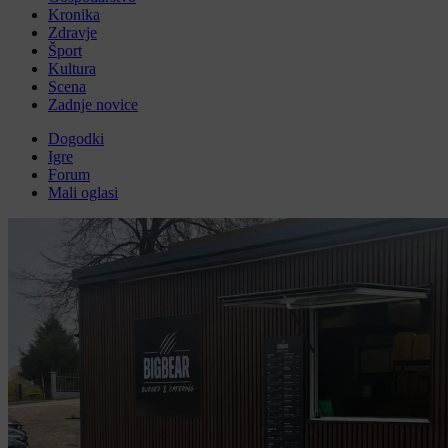
Kronika
Zdravje
Šport
Kultura
Scena
Zadnje novice
Dogodki
Igre
Forum
Mali oglasi