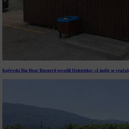
Kočevski Big Bear Burgerji osvojili Dolenjsko: »Ljudje se vračaj