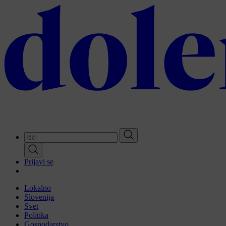
Skip
to
main
content
Prijavi se
Lokalno
Slovenija
Svet
Politika
Gospodarstvo