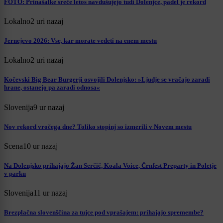
FOTO: Prinašalke sreče letos navdušujejo tudi Dolenjce, padel je rekord
Lokalno
2 uri nazaj
Jernejevo 2026: Vse, kar morate vedeti na enem mestu
Lokalno
2 uri nazaj
Kočevski Big Bear Burgerji osvojili Dolenjsko: »Ljudje se vračajo zaradi
hrane, ostanejo pa zaradi odnosa«
Slovenija
9 ur nazaj
Nov rekord vročega dne? Toliko stopinj so izmerili v Novem mestu
Scena
10 ur nazaj
Na Dolenjsko prihajajo Žan Serčič, Koala Voice, Črnfest Preparty in Poletje
v parku
Slovenija
11 ur nazaj
Brezplačna slovenščina za tujce pod vprašajem: prihajajo spremembe?