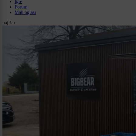
Igre
Forum
Mali oglasi
naj žar