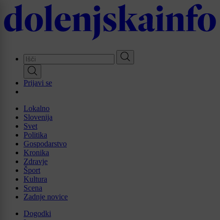
Skip
to
main
content
Prijavi se
Lokalno
Slovenija
Svet
Politika
Gospodarstvo
Kronika
Zdravje
Šport
Kultura
Scena
Zadnje novice
Dogodki