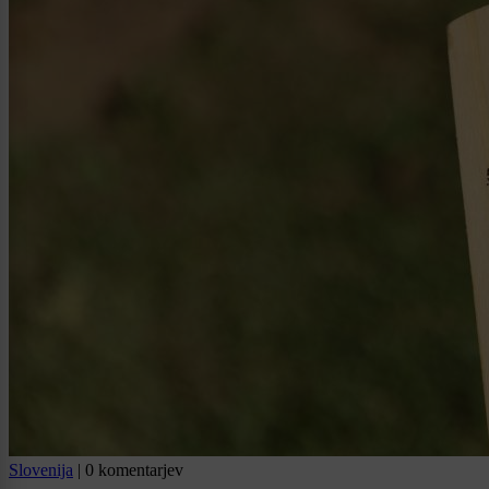
Slovenija
|
0 komentarjev