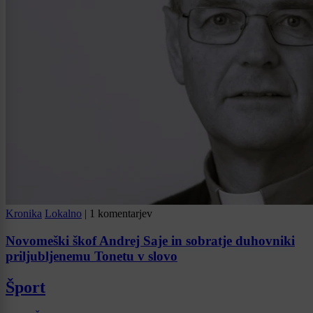
Kronika
Lokalno
|
1 komentarjev
Novomeški škof Andrej Saje in sobratje duhovniki
priljubljenemu Tonetu v slovo
Šport