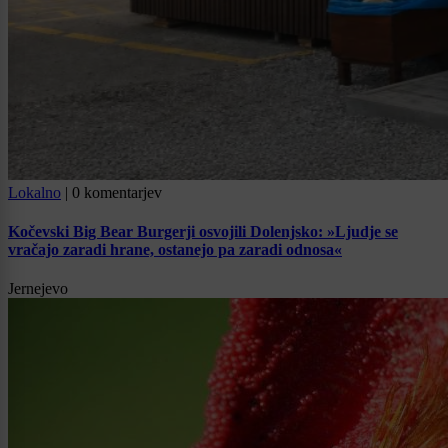
Lokalno
|
0 komentarjev
Kočevski Big Bear Burgerji osvojili Dolenjsko: »Ljudje se
vračajo zaradi hrane, ostanejo pa zaradi odnosa«
Jernejevo