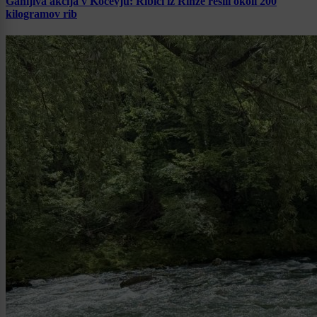
Ganljiva akcija v Kočevju: Ribiči iz Rinže rešili okoli 200
kilogramov rib