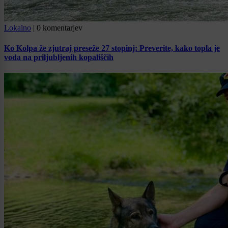
Lokalno
|
0 komentarjev
Ko Kolpa že zjutraj preseže 27 stopinj: Preverite, kako topla je
voda na priljubljenih kopališčih