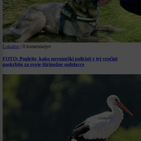
Lokalno
|
0 komentarjev
FOTO: Poglejte, kako novomeški policisti v tej vročini
poskrbijo za svoje štirinožne sodelavce