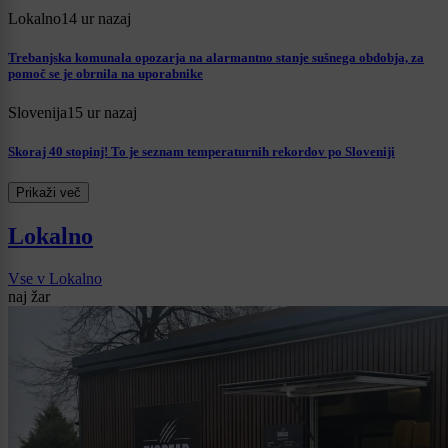
Lokalno
14 ur nazaj
Trebanjska komunala opozarja na alarmantno stanje sušnega obdobja, za
pomoč se je obrnila na uporabnike
Slovenija
15 ur nazaj
Skoraj 40 stopinj! To je seznam temperaturnih rekordov po Sloveniji
Prikaži več
Lokalno
Vse v Lokalno
naj žar