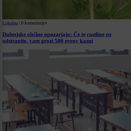
Lokalno
|
0 komentarjev
Dolenjske občine opozarjajo: Če te rastline ne
odstranite, vam grozi 500 evrov kazni