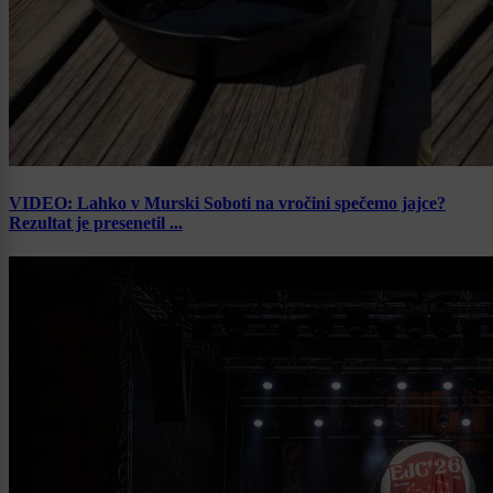
VIDEO: Lahko v Murski Soboti na vročini spečemo jajce?
Rezultat je presenetil ...