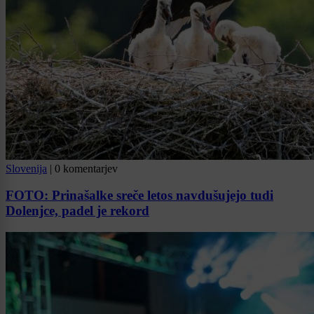
Slovenija
|
0 komentarjev
FOTO: Prinašalke sreče letos navdušujejo tudi
Dolenjce, padel je rekord