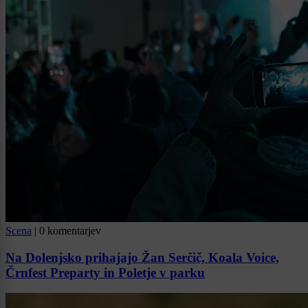
Scena
|
0 komentarjev
Na Dolenjsko prihajajo Žan Serčič, Koala Voice,
Črnfest Preparty in Poletje v parku