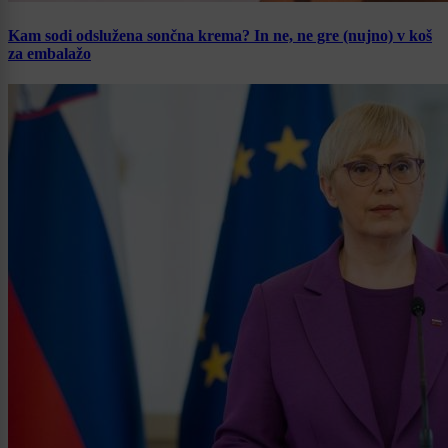
Kam sodi odslužena sončna krema? In ne, ne gre (nujno) v koš
za embalažo