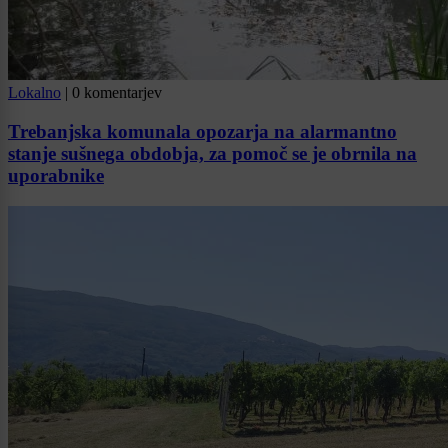
Lokalno
|
0 komentarjev
Trebanjska komunala opozarja na alarmantno
stanje sušnega obdobja, za pomoč se je obrnila na
uporabnike