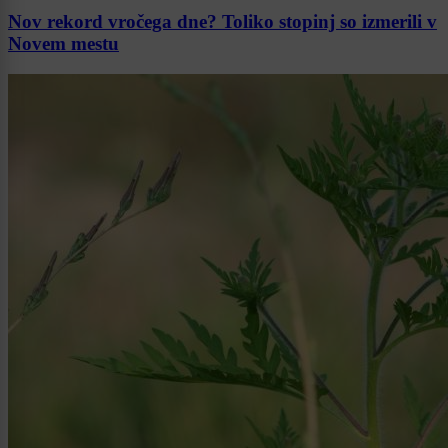
Nov rekord vročega dne? Toliko stopinj so izmerili v
Novem mestu