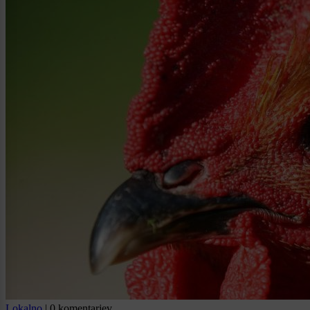
Lokalno
|
0 komentarjev