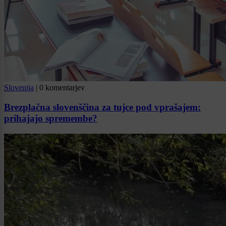
Slovenija
|
0 komentarjev
Brezplačna slovenščina za tujce pod vprašajem:
prihajajo spremembe?