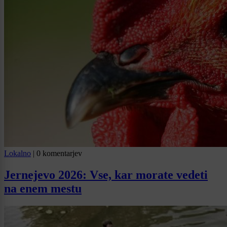
Lokalno
|
0 komentarjev
Jernejevo 2026: Vse, kar morate vedeti
na enem mestu