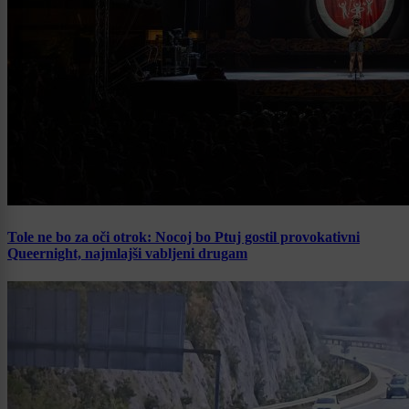
Tole ne bo za oči otrok: Nocoj bo Ptuj gostil provokativni
Queernight, najmlajši vabljeni drugam