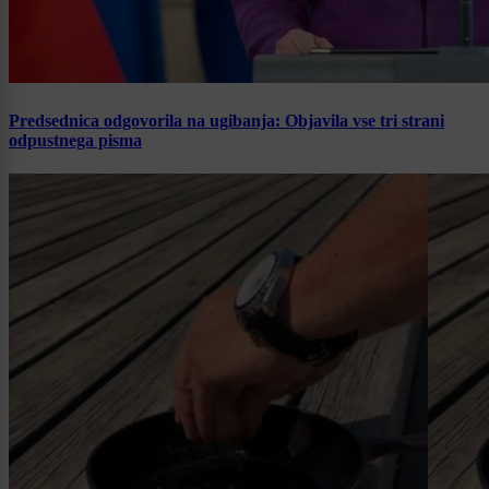
Predsednica odgovorila na ugibanja: Objavila vse tri strani
odpustnega pisma