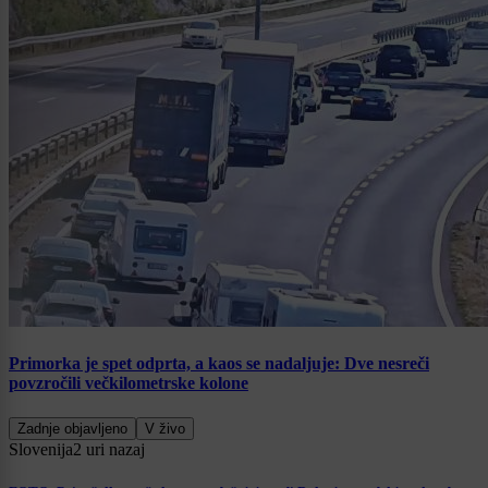
Primorka je spet odprta, a kaos se nadaljuje: Dve nesreči
povzročili večkilometrske kolone
Zadnje objavljeno
V živo
Slovenija
2 uri nazaj