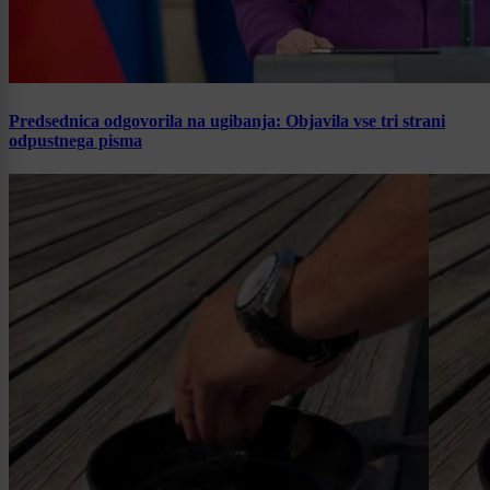
Predsednica odgovorila na ugibanja: Objavila vse tri strani
odpustnega pisma