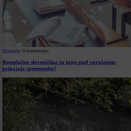
Slovenija
|
0 komentarjev
Brezplačna slovenščina za tujce pod vprašajem:
prihajajo spremembe?