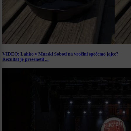
VIDEO: Lahko v Murski Soboti na vročini spečemo jajce?
Rezultat je presenetil ...