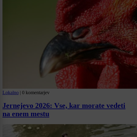
Lokalno
|
0 komentarjev
Jernejevo 2026: Vse, kar morate vedeti
na enem mestu