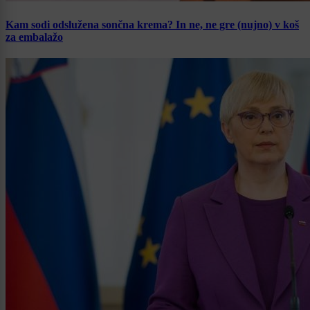
Kam sodi odslužena sončna krema? In ne, ne gre (nujno) v koš
za embalažo