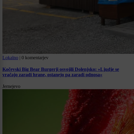
Lokalno
|
0 komentarjev
Kočevski Big Bear Burgerji osvojili Dolenjsko: »Ljudje se
vračajo zaradi hrane, ostanejo pa zaradi odnosa«
Jernejevo