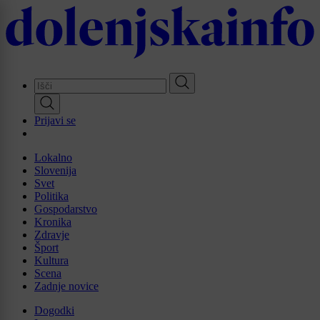
Skip
to
main
content
Prijavi se
Lokalno
Slovenija
Svet
Politika
Gospodarstvo
Kronika
Zdravje
Šport
Kultura
Scena
Zadnje novice
Dogodki