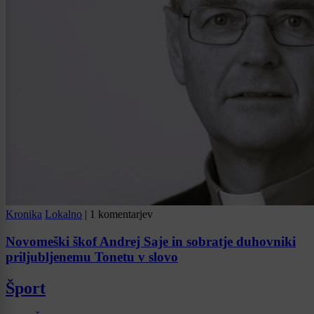
Kronika
Lokalno
|
1 komentarjev
Novomeški škof Andrej Saje in sobratje duhovniki
priljubljenemu Tonetu v slovo
Šport