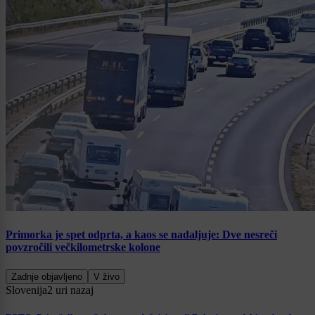
Primorka je spet odprta, a kaos se nadaljuje: Dve nesreči
povzročili večkilometrske kolone
Zadnje objavljeno
V živo
Slovenija
2 uri nazaj