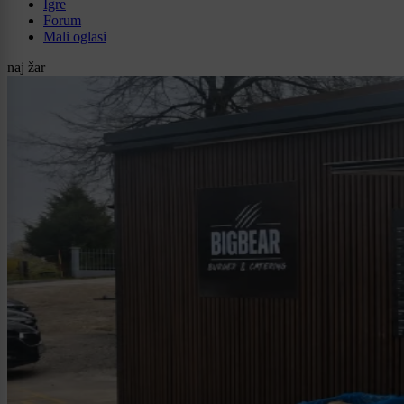
Igre
Forum
Mali oglasi
naj žar