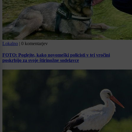
Lokalno
|
0 komentarjev
FOTO: Poglejte, kako novomeški policisti v tej vročini
poskrbijo za svoje štirinožne sodelavce