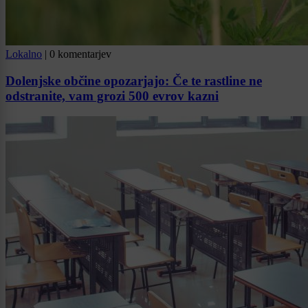
Lokalno
|
0 komentarjev
Dolenjske občine opozarjajo: Če te rastline ne
odstranite, vam grozi 500 evrov kazni