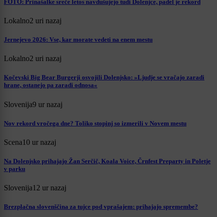
FOTO: Prinašalke sreče letos navdušujejo tudi Dolenjce, padel je rekord
Lokalno
2 uri nazaj
Jernejevo 2026: Vse, kar morate vedeti na enem mestu
Lokalno
2 uri nazaj
Kočevski Big Bear Burgerji osvojili Dolenjsko: »Ljudje se vračajo zaradi
hrane, ostanejo pa zaradi odnosa«
Slovenija
9 ur nazaj
Nov rekord vročega dne? Toliko stopinj so izmerili v Novem mestu
Scena
10 ur nazaj
Na Dolenjsko prihajajo Žan Serčič, Koala Voice, Črnfest Preparty in Poletje
v parku
Slovenija
12 ur nazaj
Brezplačna slovenščina za tujce pod vprašajem: prihajajo spremembe?