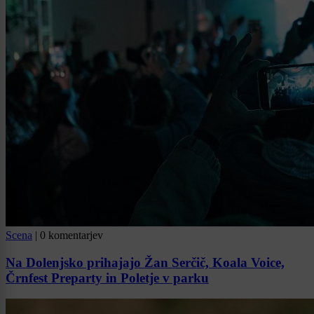
Scena
|
0 komentarjev
Na Dolenjsko prihajajo Žan Serčič, Koala Voice,
Črnfest Preparty in Poletje v parku