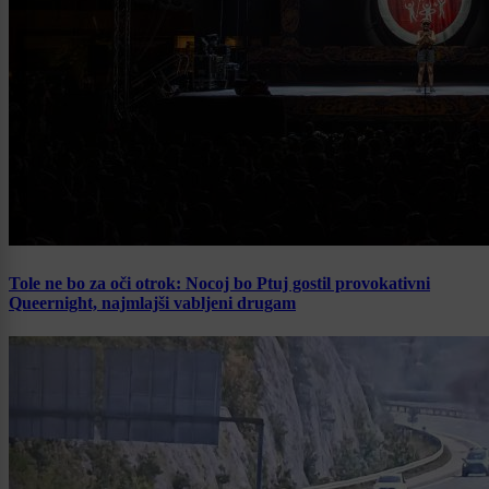
Tole ne bo za oči otrok: Nocoj bo Ptuj gostil provokativni
Queernight, najmlajši vabljeni drugam