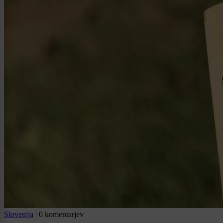
Slovenija
|
0 komentarjev