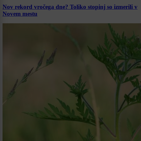
Nov rekord vročega dne? Toliko stopinj so izmerili v
Novem mestu