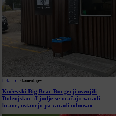
Lokalno
|
0 komentarjev
Kočevski Big Bear Burgerji osvojili
Dolenjsko: »Ljudje se vračajo zaradi
hrane, ostanejo pa zaradi odnosa«