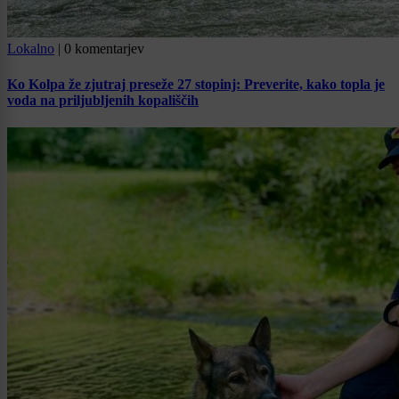
Lokalno
|
0 komentarjev
Ko Kolpa že zjutraj preseže 27 stopinj: Preverite, kako topla je
voda na priljubljenih kopališčih