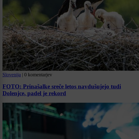
Slovenija
|
0 komentarjev
FOTO: Prinašalke sreče letos navdušujejo tudi
Dolenjce, padel je rekord