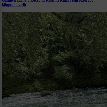
Ganljiva akcija v Kočevju: Ribiči iz Rinže rešili okoli 200
kilogramov rib