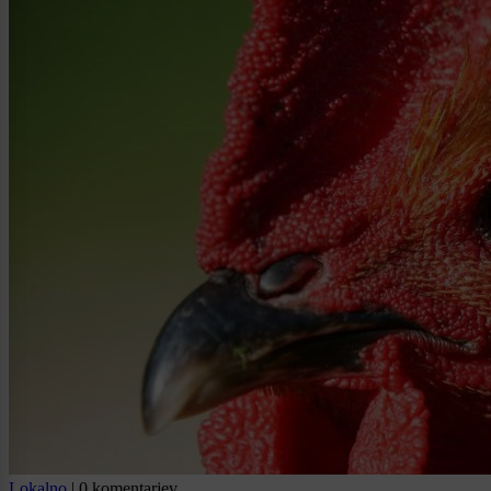
Lokalno
|
0 komentarjev