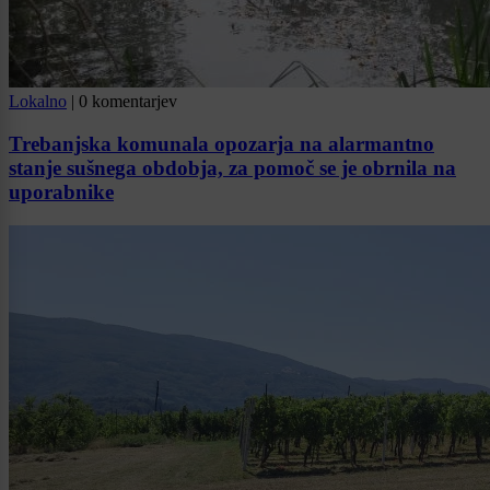
Lokalno
|
0 komentarjev
Trebanjska komunala opozarja na alarmantno
stanje sušnega obdobja, za pomoč se je obrnila na
uporabnike