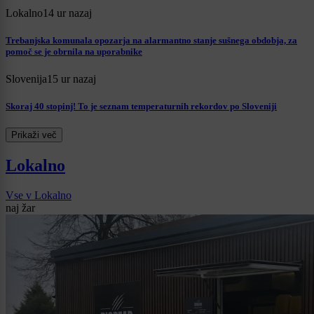
Lokalno
14 ur nazaj
Trebanjska komunala opozarja na alarmantno stanje sušnega obdobja, za
pomoč se je obrnila na uporabnike
Slovenija
15 ur nazaj
Skoraj 40 stopinj! To je seznam temperaturnih rekordov po Sloveniji
Prikaži več
Lokalno
Vse v Lokalno
naj žar