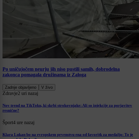
Po uničujočem neurju jih niso pustili samih, dobrodelna
zakonca pomagala družinama iz Zaloga
Zadnje objavljeno
V živo
Zdravje
2 uri nazaj
Nov trend na TikToku, ki skrbi strokovnjake: Ali so injekcije za porjavitev
resnične?
Šport
4 ure nazaj
Klara Lukan bo na evropskem prvenstvu ena od favoritk za medaljo: To je