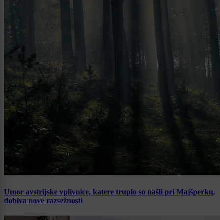
Umor avstrijske vplivnice, katere truplo so našli pri Majšperku,
dobiva nove razsežnosti