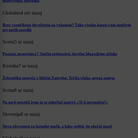
napovedala Dolenjka
Globalno
4 ure nazaj
Brez vozniškega dovoljenja za volanom? Tako visoko kazen vam napišejo
pri naših sosedih
Scena
5 ur nazaj
Poznate nesmrtnico? Smilju pripisujejo številne blagodejne učinke
Kronika
7 ur nazaj
Železniška nesreča v bližini Zagreba: Trčila vlaka, proga zaprta
Scena
8 ur nazaj
Na meji pozabil ženo in se odpeljal naprej: »Si ti normalen?«
Slovenija
8 ur nazaj
Nova obveznost za lastnike mačk, a kdor pohiti, bo plačal manj