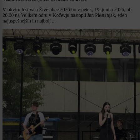
V okviru festivala Žive ulice 2026 bo v petek, 19. junija 2026, ob
20.00 na Velikem odru v Kočevju nastopil Jan Plestenjak, eden
najuspešnejših in najbolj ...