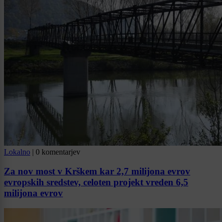
Lokalno
|
0 komentarjev
Za nov most v Krškem kar 2,7 milijona evrov
evropskih sredstev, celoten projekt vreden 6,5
milijona evrov