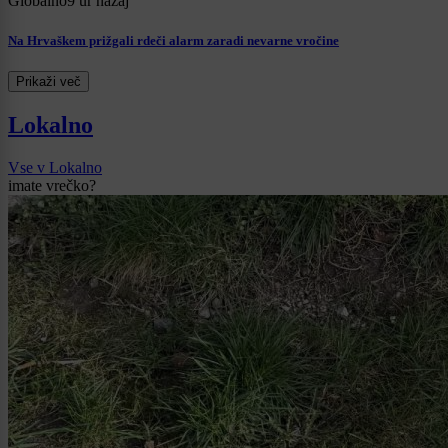
Globalno
9 ur nazaj
Na Hrvaškem prižgali rdeči alarm zaradi nevarne vročine
Prikaži več
Lokalno
Vse v Lokalno
imate vrečko?