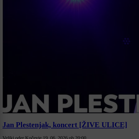
Jan Plestenjak, koncert [ŽIVE ULICE]
Veliki oder Kočevje
19. 06. 2026
ob
20:00