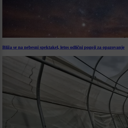
Bliža se na nebesni spektakel, letos odlični pogoji za opazovanje