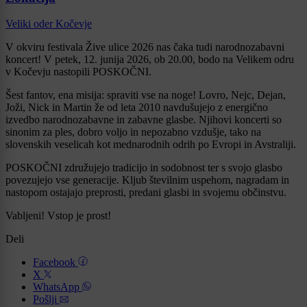
Veliki oder Kočevje
V okviru festivala Žive ulice 2026 nas čaka tudi narodnozabavni
koncert! V petek, 12. junija 2026, ob 20.00, bodo na Velikem odru
v Kočevju nastopili POSKOČNI.
Šest fantov, ena misija: spraviti vse na noge! Lovro, Nejc, Dejan,
Joži, Nick in Martin že od leta 2010 navdušujejo z energično
izvedbo narodnozabavne in zabavne glasbe. Njihovi koncerti so
sinonim za ples, dobro voljo in nepozabno vzdušje, tako na
slovenskih veselicah kot mednarodnih odrih po Evropi in Avstraliji.
POSKOČNI združujejo tradicijo in sodobnost ter s svojo glasbo
povezujejo vse generacije. Kljub številnim uspehom, nagradam in
nastopom ostajajo preprosti, predani glasbi in svojemu občinstvu.
Vabljeni! Vstop je prost!
Deli
Facebook
X
WhatsApp
Pošlji