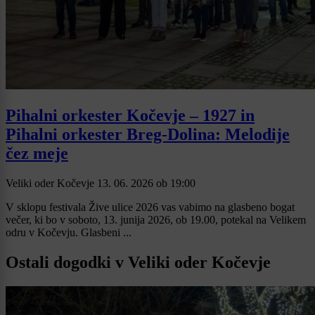
Pihalni orkester Kočevje – 1927 in
Pihalni orkester Breg-Dolina: Melodije
čez meje
Veliki oder Kočevje
13. 06. 2026
ob
19:00
V sklopu festivala Žive ulice 2026 vas vabimo na glasbeno bogat
večer, ki bo v soboto, 13. junija 2026, ob 19.00, potekal na Velikem
odru v Kočevju. Glasbeni ...
Ostali dogodki v Veliki oder Kočevje