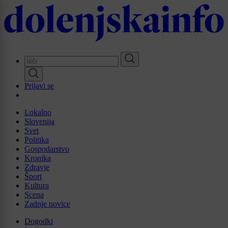
Skip
to
main
content
Prijavi se
Lokalno
Slovenija
Svet
Politika
Gospodarstvo
Kronika
Zdravje
Šport
Kultura
Scena
Zadnje novice
Dogodki