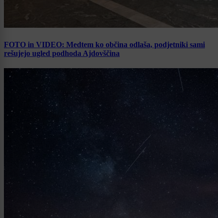
FOTO in VIDEO: Medtem ko občina odlaša, podjetniki sami
rešujejo ugled podhoda Ajdovščina