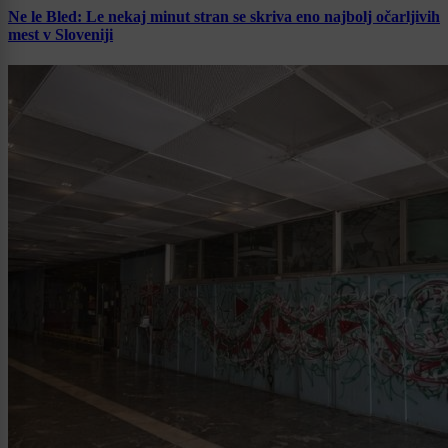
Ne le Bled: Le nekaj minut stran se skriva eno najbolj očarljivih
mest v Sloveniji