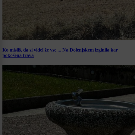
Ko misliš, da si videl že vse ... Na Dolenjskem izginila kar
pokošena trava