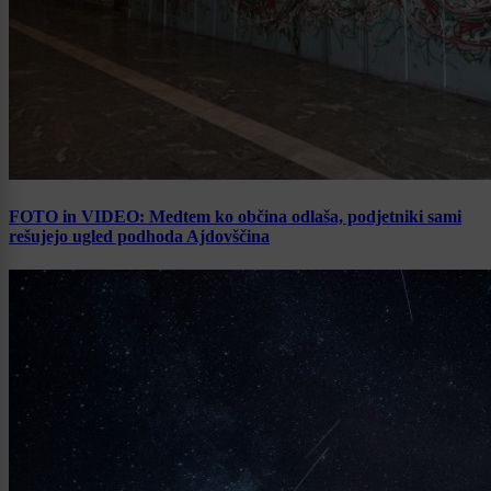
FOTO in VIDEO: Medtem ko občina odlaša, podjetniki sami
rešujejo ugled podhoda Ajdovščina