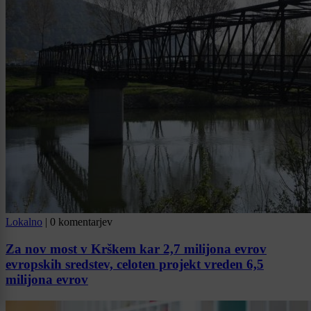
Lokalno
|
0 komentarjev
Za nov most v Krškem kar 2,7 milijona evrov
evropskih sredstev, celoten projekt vreden 6,5
milijona evrov