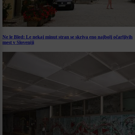
Ne le Bled: Le nekaj minut stran se skriva eno najbolj očarljivih
mest v Sloveniji