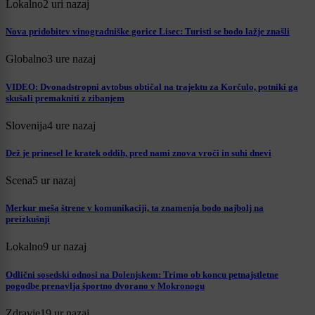
Lokalno
2 uri nazaj
Nova pridobitev vinogradniške gorice Lisec: Turisti se bodo lažje znašli
Globalno
3 ure nazaj
VIDEO: Dvonadstropni avtobus obtičal na trajektu za Korčulo, potniki ga
skušali premakniti z zibanjem
Slovenija
4 ure nazaj
Dež je prinesel le kratek oddih, pred nami znova vroči in suhi dnevi
Scena
5 ur nazaj
Merkur meša štrene v komunikaciji, ta znamenja bodo najbolj na
preizkušnji
Lokalno
9 ur nazaj
Odlični sosedski odnosi na Dolenjskem: Trimo ob koncu petnajstletne
pogodbe prenavlja športno dvorano v Mokronogu
Zdravje
19 ur nazaj