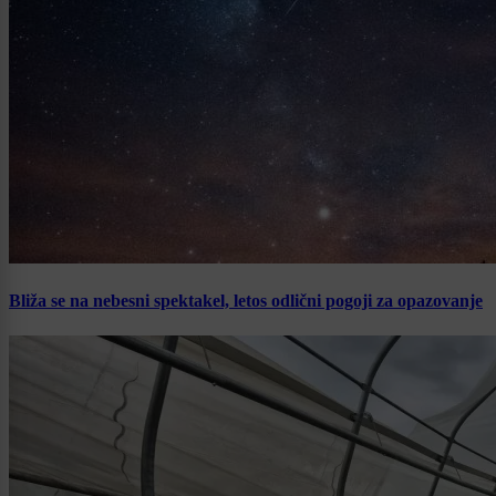
Bliža se na nebesni spektakel, letos odlični pogoji za opazovanje