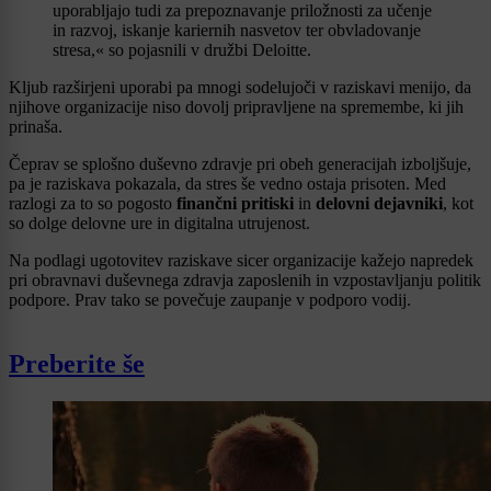
uporabljajo tudi za prepoznavanje priložnosti za učenje
in razvoj, iskanje kariernih nasvetov ter obvladovanje
stresa,« so pojasnili v družbi Deloitte.
Kljub razširjeni uporabi pa mnogi sodelujoči v raziskavi menijo, da
njihove organizacije niso dovolj pripravljene na spremembe, ki jih
prinaša.
Čeprav se splošno duševno zdravje pri obeh generacijah izboljšuje,
pa je raziskava pokazala, da stres še vedno ostaja prisoten. Med
razlogi za to so pogosto
finančni pritiski
in
delovni dejavniki
, kot
so dolge delovne ure in digitalna utrujenost.
Na podlagi ugotovitev raziskave sicer organizacije kažejo napredek
pri obravnavi duševnega zdravja zaposlenih in vzpostavljanju politik
podpore. Prav tako se povečuje zaupanje v podporo vodij.
Preberite še