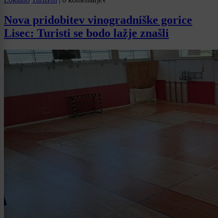
Nova pridobitev vinogradniške gorice
Lisec: Turisti se bodo lažje znašli