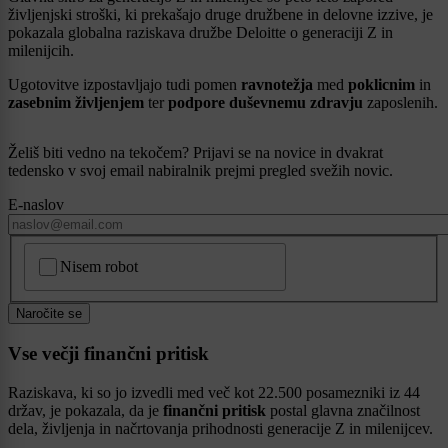
življenjski stroški, ki prekašajo druge družbene in delovne izzive, je
pokazala globalna raziskava družbe Deloitte o generaciji Z in
milenijcih.
Ugotovitve izpostavljajo tudi pomen
ravnotežja
med
poklicnim
in
zasebnim življenjem
ter
podpore duševnemu zdravju
zaposlenih.
Želiš biti vedno na tekočem? Prijavi se na novice in dvakrat
tedensko v svoj email nabiralnik prejmi pregled svežih novic.
E-naslov
CAPTCHA
Nisem robot
Naročite se
Vse večji finančni pritisk
Raziskava, ki so jo izvedli med več kot 22.500 posamezniki iz 44
držav, je pokazala, da je
finančni pritisk
postal glavna značilnost
dela, življenja in načrtovanja prihodnosti generacije Z in milenijcev.