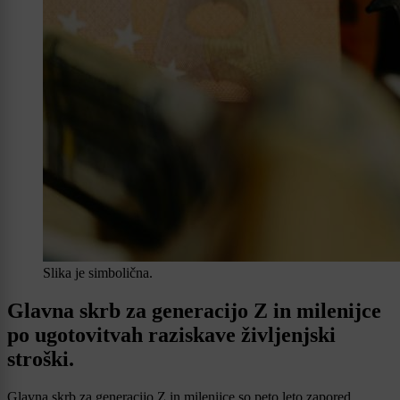
Slika je simbolična.
Glavna skrb za generacijo Z in milenijce
po ugotovitvah raziskave življenjski
stroški.
Glavna skrb za generacijo Z in milenijce so peto leto zapored