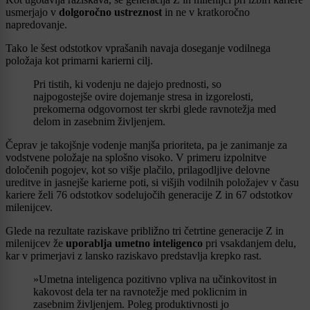
usmerjajo v
dolgoročno ustreznost
in ne v kratkoročno
napredovanje.
Tako le šest odstotkov vprašanih navaja doseganje vodilnega
položaja kot primarni karierni cilj.
Pri tistih, ki vodenju ne dajejo prednosti, so
najpogostejše ovire dojemanje stresa in izgorelosti,
prekomerna odgovornost ter skrbi glede ravnotežja med
delom in zasebnim življenjem.
Čeprav je takojšnje vodenje manjša prioriteta, pa je zanimanje za
vodstvene položaje na splošno visoko. V primeru izpolnitve
določenih pogojev, kot so višje plačilo, prilagodljive delovne
ureditve in jasnejše karierne poti, si višjih vodilnih položajev v času
kariere želi 76 odstotkov sodelujočih generacije Z in 67 odstotkov
milenijcev.
Glede na rezultate raziskave približno tri četrtine generacije Z in
milenijcev že
uporablja umetno inteligenco
pri vsakdanjem delu,
kar v primerjavi z lansko raziskavo predstavlja krepko rast.
»Umetna inteligenca pozitivno vpliva na učinkovitost in
kakovost dela ter na ravnotežje med poklicnim in
zasebnim življenjem. Poleg produktivnosti jo