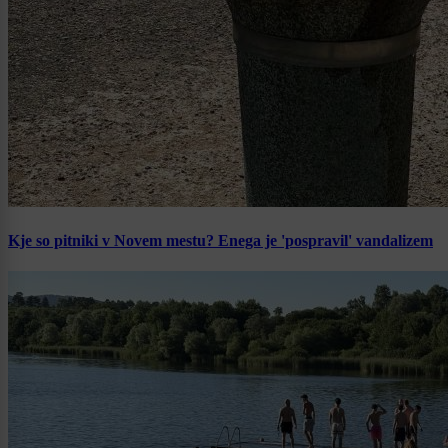
Kje so pitniki v Novem mestu? Enega je 'pospravil' vandalizem