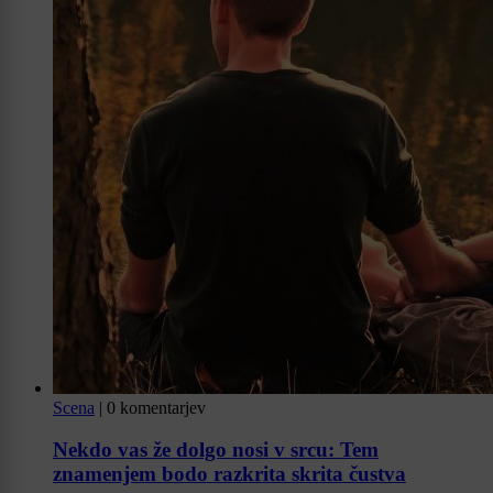
Scena
|
0 komentarjev
Nekdo vas že dolgo nosi v srcu: Tem
znamenjem bodo razkrita skrita čustva