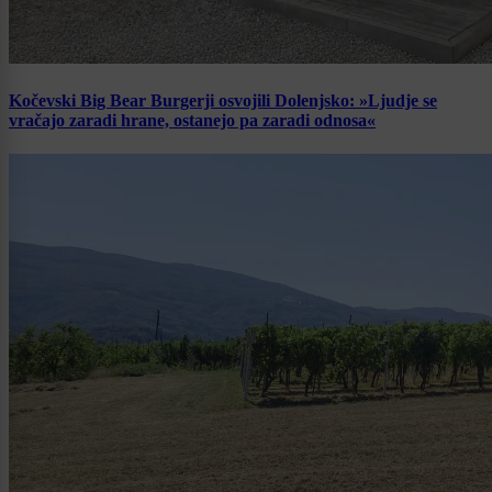
Kočevski Big Bear Burgerji osvojili Dolenjsko: »Ljudje se
vračajo zaradi hrane, ostanejo pa zaradi odnosa«