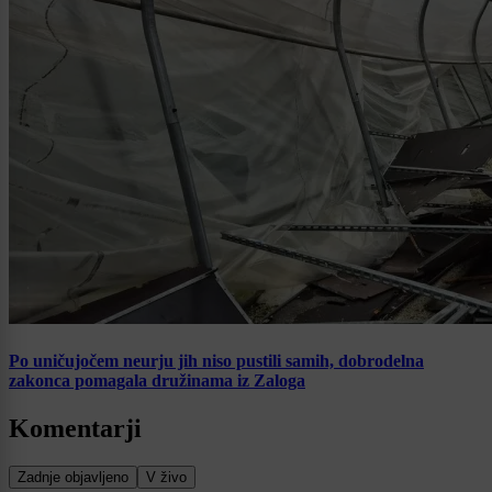
Po uničujočem neurju jih niso pustili samih, dobrodelna
zakonca pomagala družinama iz Zaloga
Komentarji
Zadnje objavljeno
V živo