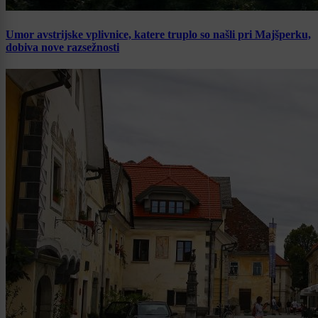
Umor avstrijske vplivnice, katere truplo so našli pri Majšperku,
dobiva nove razsežnosti