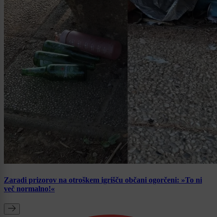
Zaradi prizorov na otroškem igrišču občani ogorčeni: »To ni
več normalno!«