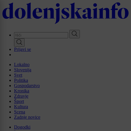
Skip
to
main
content
Prijavi se
Lokalno
Slovenija
Svet
Politika
Gospodarstvo
Kronika
Zdravje
Šport
Kultura
Scena
Zadnje novice
Dogodki