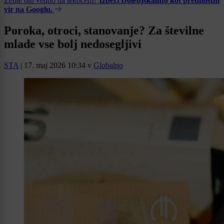
Želite biti vedno na tekočem?
Izberi Dolenjskainfo kot prednostni
vir na Googlu.
Poroka, otroci, stanovanje? Za številne
mlade vse bolj nedosegljivi
STA
|
17. maj 2026 10:34
v
Globalno