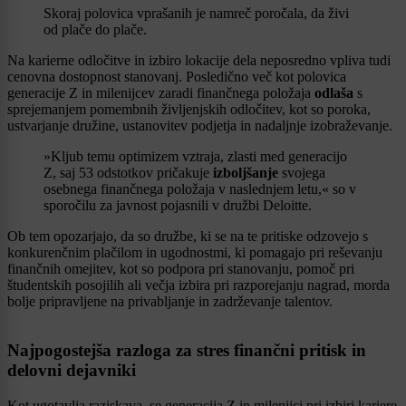
Skoraj polovica vprašanih je namreč poročala, da živi
od plače do plače.
Na karierne odločitve in izbiro lokacije dela neposredno vpliva tudi
cenovna dostopnost stanovanj. Posledično več kot polovica
generacije Z in milenijcev zaradi finančnega položaja
odlaša
s
sprejemanjem pomembnih življenjskih odločitev, kot so poroka,
ustvarjanje družine, ustanovitev podjetja in nadaljnje izobraževanje.
»Kljub temu optimizem vztraja, zlasti med generacijo
Z, saj 53 odstotkov pričakuje
izboljšanje
svojega
osebnega finančnega položaja v naslednjem letu,« so v
sporočilu za javnost pojasnili v družbi Deloitte.
Ob tem opozarjajo, da so družbe, ki se na te pritiske odzovejo s
konkurenčnim plačilom in ugodnostmi, ki pomagajo pri reševanju
finančnih omejitev, kot so podpora pri stanovanju, pomoč pri
študentskih posojilih ali večja izbira pri razporejanju nagrad, morda
bolje pripravljene na privabljanje in zadrževanje talentov.
Najpogostejša razloga za stres finančni pritisk in
delovni dejavniki
Kot ugotavlja raziskava, se generacija Z in milenijci pri izbiri kariere