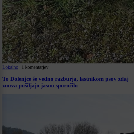
Lokalno
|
1 komentarjev
To Dolenjce še vedno razburja, lastnikom psov zdaj
znova pošiljajo jasno sporočilo