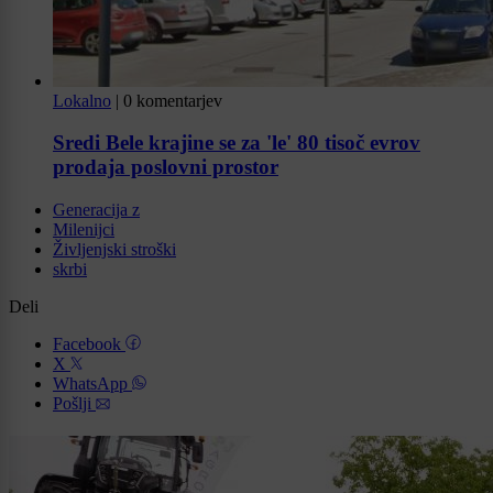
Lokalno
|
0 komentarjev
Sredi Bele krajine se za 'le' 80 tisoč evrov
prodaja poslovni prostor
Generacija z
Milenijci
Življenjski stroški
skrbi
Deli
Facebook
X
WhatsApp
Pošlji