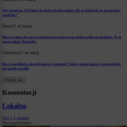
Nov trend na TikToku, ki skrbi strokovnjake: Ali so injekcije za porjavitev
resnične?
Šport
21 ur nazaj
Klara Lukan bo na evropskem prvenstvu ena od favoritk za medaljo: To je
napovedala Dolenjka
Globalno
21 ur nazaj
Brez vozniškega dovoljenja za volanom? Tako visoko kazen vam napišejo
pri naših sosedih
Prikaži več
Komentarji
Lokalno
Vse v Lokalno
Nova pridobitev