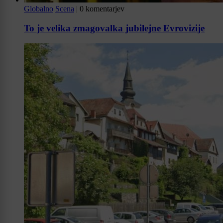
Globalno
Scena
|
0 komentarjev
To je velika zmagovalka jubilejne Evrovizije