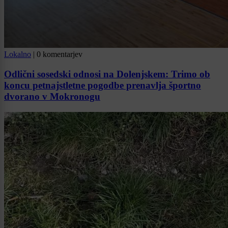
Lokalno
|
0 komentarjev
Odlični sosedski odnosi na Dolenjskem: Trimo ob
koncu petnajstletne pogodbe prenavlja športno
dvorano v Mokronogu