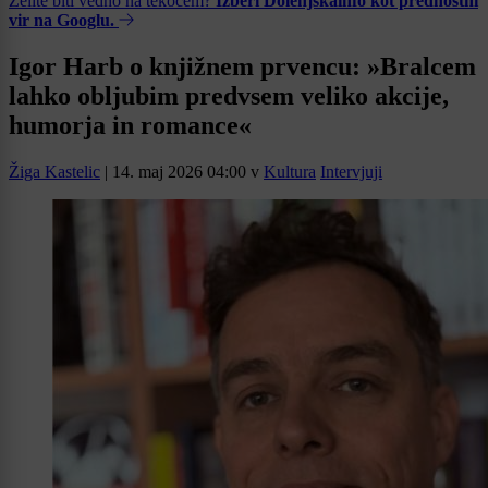
Želite biti vedno na tekočem?
Izberi Dolenjskainfo kot prednostni
vir na Googlu.
Igor Harb o knjižnem prvencu: »Bralcem
lahko obljubim predvsem veliko akcije,
humorja in romance«
Žiga Kastelic
|
14. maj 2026 04:00
v
Kultura
Intervjuji