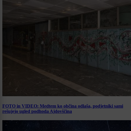
FOTO in VIDEO: Medtem ko občina odlaša, podjetniki sami
rešujejo ugled podhoda Ajdovščina