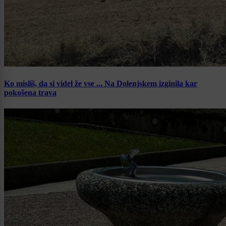
Ko misliš, da si videl že vse ... Na Dolenjskem izginila kar
pokošena trava