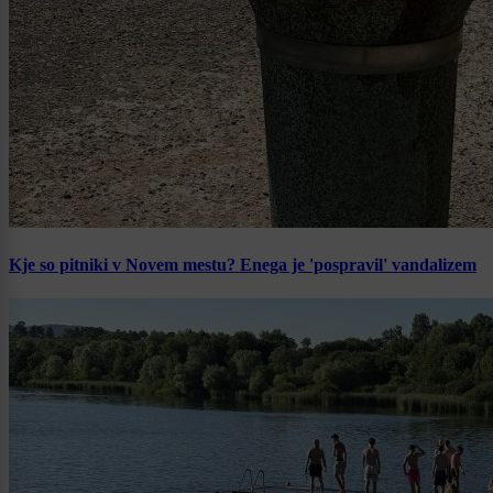
Kje so pitniki v Novem mestu? Enega je 'pospravil' vandalizem