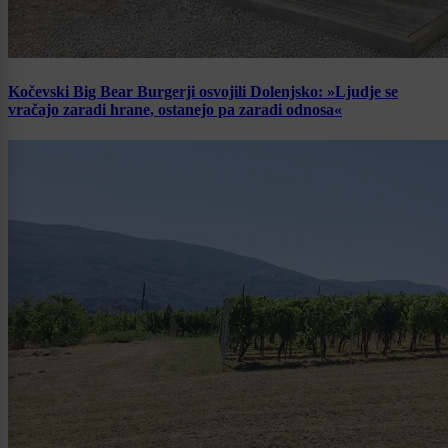
Kočevski Big Bear Burgerji osvojili Dolenjsko: »Ljudje se
vračajo zaradi hrane, ostanejo pa zaradi odnosa«