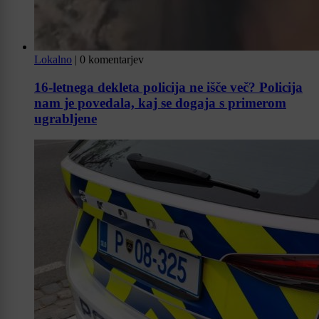
Lokalno
|
0 komentarjev
16-letnega dekleta policija ne išče več? Policija
nam je povedala, kaj se dogaja s primerom
ugrabljene