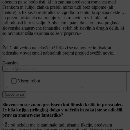
obenem pa se bodo tisti, ki jih zanima predvsem romanca med
Frankom in Julijo, zlahka prebili mimo tudi brez diplome (ali
mature) iz fizike. Gre skratka za zgodbo o fantu, ki spozna dekle …
in potem pristaneta na urjenju za astronavte in v Ljubljani
prihodnosti in v vesolju. A obenem upam, da je to novo poglavje
slovenske znanstvene fantastike, sploh ob številnih drugih delih, ki
so ravnokar izšla oziroma so še v pripravi.«
Želiš biti vedno na tekočem? Prijavi se na novice in dvakrat
tedensko v svoj email nabiralnik prejmi pregled svežih novic.
E-naslov
CAPTCHA
Nisem robot
Naročite se
Slovencem ste znani predvsem kot filmski kritik in prevajalec.
Je bila knjiga (trilogija) dolgo v načrtih in zakaj ste se odločili
prav za znanstveno fantastiko?
»Že od nekdaj me je zanimalo tudi pisanje fikcije, predvsem