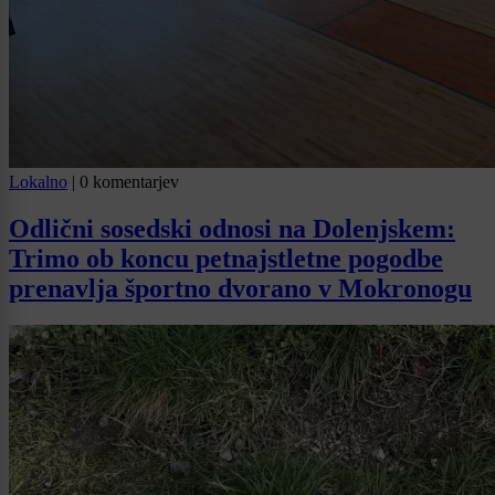
Lokalno
|
0 komentarjev
Odlični sosedski odnosi na Dolenjskem:
Trimo ob koncu petnajstletne pogodbe
prenavlja športno dvorano v Mokronogu