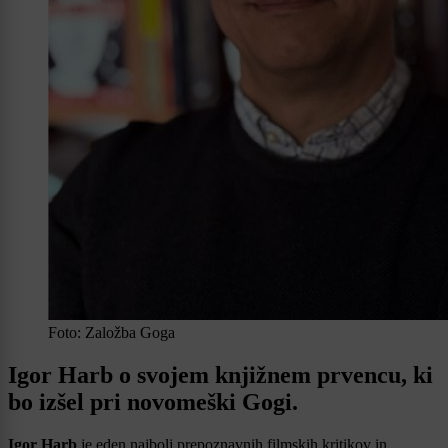
Foto: Založba Goga
Igor Harb o svojem knjižnem prvencu, ki
bo izšel pri novomeški Gogi.
Igor Harb
je eden najbolj prepoznavnih filmskih kritikov in