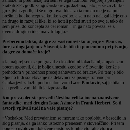
žanrske, in pred nekaj leti sem se tega tudi lotil. Najprej s pisanjem
kratkih ZF zgodb za igričarsko revijo Jazbina, nato pa še za zbirko
grozljivih zgodb, ki še ni gotova. Ideja za ta roman me je najprej
prešinila kot koncept za kratko zgodbo, a sem nato nalagal ideje eno
na drugo in razvijal like, ki so hoteli početi stvari po svoje, tako da
sem prišel do koncepta za cel roman – in ga nato povezal še z
dvema drugima idejama v trilogijo.«
Preberemo lahko, da gre za »astronavtsko urjenje v Planici«,
torej z dogajanjem v Sloveniji. Je bilo to pomembno pri pisanju,
da gre za domače kraje?
»Ja, najprej sem se poigraval z eksotičnimi lokacijami, ampak sem
potem ugotovil, da je bolje umestiti zgodbo v Slovenijo, ker že s
prehodom v prihodnost precej zahtevam od bralcev. Pri tem je bilo
ključno tudi sodelovanje na delavnici za pisanje romanc pri
Cankarjevi založbi pod mentorstvom
Lare Paukovič
, saj je bila to
ena prvih stvari, ki jih je izpostavila.«
Kot prevajalec ste prevedli številna velika imena znanstvene
fantastike, med drugim Isaac Asimov in Frank Herbert. So ti
avtorji vplivali tudi na vaše pisanje?
»Vsekakor. Med prevajanjem se moram tako poglobiti v besedilo in
slog pisanja, da ga lahko ustrezno prenesem v slovenščino. Pri tem
pogosto ugotovim določene pristope, ki jih avtor ali avtorica