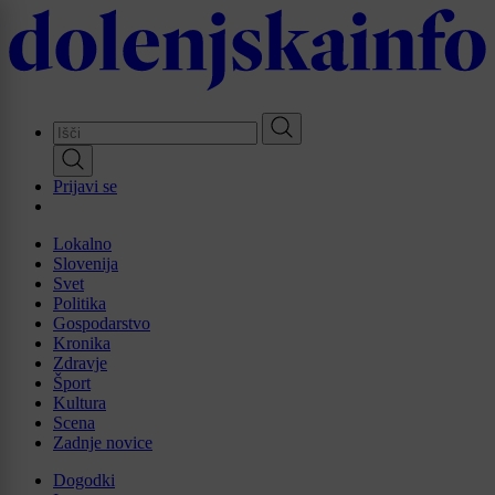
Skip
to
main
content
Prijavi se
Lokalno
Slovenija
Svet
Politika
Gospodarstvo
Kronika
Zdravje
Šport
Kultura
Scena
Zadnje novice
Dogodki