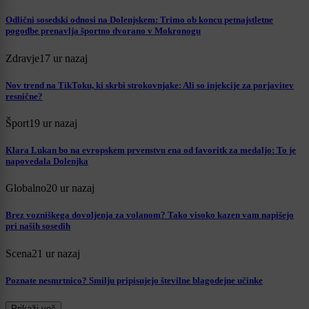
Odlični sosedski odnosi na Dolenjskem: Trimo ob koncu petnajstletne
pogodbe prenavlja športno dvorano v Mokronogu
Zdravje
17 ur nazaj
Nov trend na TikToku, ki skrbi strokovnjake: Ali so injekcije za porjavitev
resnične?
Šport
19 ur nazaj
Klara Lukan bo na evropskem prvenstvu ena od favoritk za medaljo: To je
napovedala Dolenjka
Globalno
20 ur nazaj
Brez vozniškega dovoljenja za volanom? Tako visoko kazen vam napišejo
pri naših sosedih
Scena
21 ur nazaj
Poznate nesmrtnico? Smilju pripisujejo številne blagodejne učinke
Prikaži več