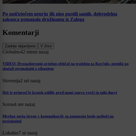
Po uničujočem neurju jih niso pustili samih, dobrodelna
zakonca pomagala družinama iz Zaloga
Komentarji
Zadnje objavljeno
V živo
Globalno
42 minut nazaj
VIDEO: Dvonadstropni avtobus obtičal na trajektu za Korčulo, potniki ga
skušali premakniti z zibanjem
Slovenija
2 uri nazaj
Dež je prinesel le kratek oddih, pred nami znova vroči in suhi dnevi
Scena
4 ure nazaj
Merkur meša štrene v komunikaciji, ta znamenja bodo najbolj na
preizkušnji
Lokalno
7 ur nazaj