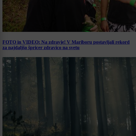
FOTO in VIDEO: Na zdravje! V Mariboru postavljali rekord
za najdaljšo špricer zdravico na svetu