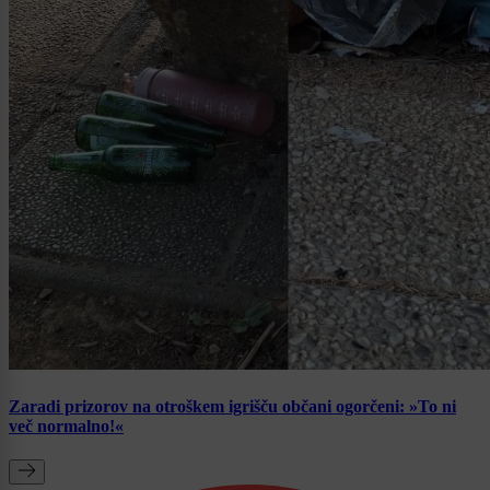
Zaradi prizorov na otroškem igrišču občani ogorčeni: »To ni
več normalno!«