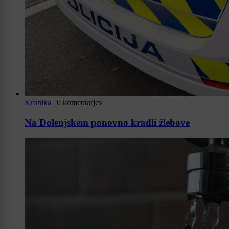
Kronika
|
0 komentarjev
Na Dolenjskem ponovno kradli žlebove