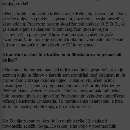
svojega dela?
»Hehe, kritiki smo vedno kritični, a ne? Rekel bi, da sem kot nekdo,
ki se že dolga leta preživlja s pisanjem, pozoren na vsako besedilo,
ki ga oddam. Predvsem pa sem skozi žanrski podkast O.B.O.D., ki
ga soustvarjam s slikarjem Mitom Gegičem (tudi avtorjem
naslovnice) in pisateljem Aljošo Harlamovom, začel drugače
razumevati žanre in me je zato tudi toliko bolj zanimalo preučevati,
kaj vse je mogoče znotraj okvirjev ZF in romance.«
S katerimi naslovi bi v knjižnem in filmskem svetu primerjali
knjigo?
»Na koncu knjige sem navedel tudi »navdihe in priporočila«, to je
seznam knjig in filmov o katerih sem razmišljal med pisanjem in jih
priporočam v branje oziroma ogled. Tukaj so vključeni očitni
»osumljenci« – denimo prej omenjeni roman V orbiti, Herbertov
Peščeni planet, Zvezdne steze in The Expanse, ampak tudi nekaj
bolj presenetljivih, denimo film Pred sončnim vzhodom ameriškega
režiserja Richarda Linklaterja. To morda deluje nenavadno, a brez
skrbi, ko boste prebrali knjigo, bo imelo smisel.«
Ko Zemlja zdrsne za obzorje bo uradno izšla 22. maja pri
novomeški založbi Goga. Do takrat je na voljo v prednaročilih.