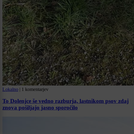
Lokalno
|
1 komentarjev
To Dolenjce še vedno razburja, lastnikom psov zdaj
znova pošiljajo jasno sporočilo