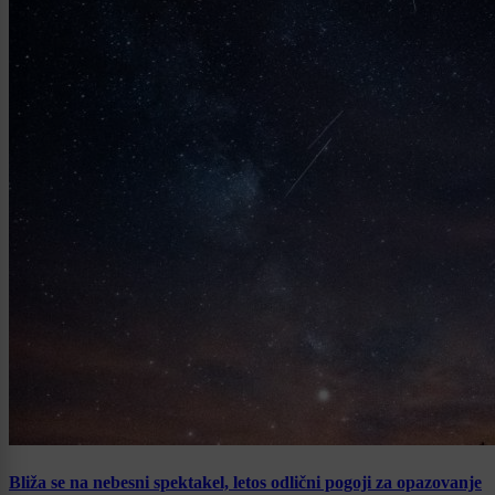
Bliža se na nebesni spektakel, letos odlični pogoji za opazovanje