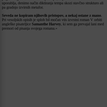
uporablja, denimo način diktiranja tempa skozi stavčno strukturo ali
pa gradnjo izvirnih metafor.
Seveda ne kopiram njihovih pristopov, a nekaj ostane z mano
.
Pri vesoljskih opisih je sploh bil močan vtis izvrstni roman V orbiti
angleške pisateljice
Samanthe Harvey
, ki sem ga prevajal lani med
premori od pisanja svojega romana.«