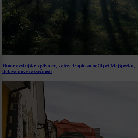
Umor avstrijske vplivnice, katere truplo so našli pri Majšperku,
dobiva nove razsežnosti