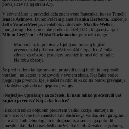
prevajalcev na tej strani Alp.
V slovenščino je prevedel dela znanstvene fantastike, kot so Temelji
Isaaca Asimova
, Dune: Peščeni planet
Franka Herberta
, Izničenje
Jeffa VanderMeerja
, Fentabotovi dnevniki
Marthe Wells
in
mnogi drugi. Brez omembe podkasta O.B.O.D., ki ga ustvarja z
Mitom Gegičem
in
Aljošo Harlamovim
, prav tako ne gre.
Mariborčan, ki prebiva v Ljubljani, bo svoj knjižni
prvenec izdal pri novomeški založbi Goga. Ko Zemlja
zdrsne za obzorje je njegov prvenec in prvi del trilogije
Na robu obzorja.
Še pred izidom knjige smo mu postavili nekaj hitrih in preprostih
vprašanj, na katera je odgovoril v svojem slogu. Kaj čaka bralce
njegovega prvenca, kje je našel navdih in kako sta branži prevajanja
in kritištva vplivala na njegovo pisanje.
»Najtežje« vprašanje za začetek, bi nam lahko predstavili vaš
knjižni prvenec? Kaj čaka bralce?
»Bralcem lahko obljubim predvsem veliko akcije, humorja in
romance. Kar se tiče znanstvenofantastičnega vidika, sem ga zgradil
na realističnih tehnologijah in dognanjih, a sem se ga potrudil
umestiti tako, da bo navdušil oboževalke in oboževalce tega žanra,