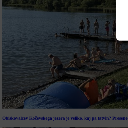
Obiskovalcev Kočevskega jezera je veliko, kaj pa tatvin? Presen