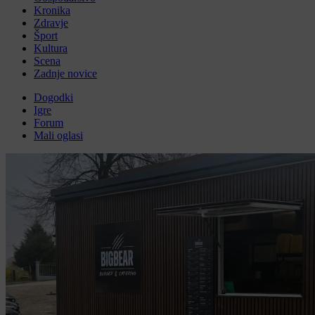
Kronika
Zdravje
Šport
Kultura
Scena
Zadnje novice
Dogodki
Igre
Forum
Mali oglasi