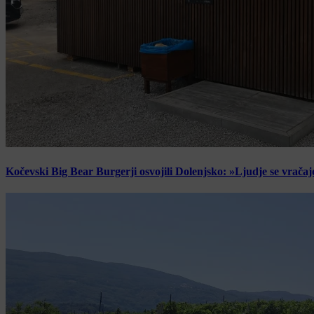
Kočevski Big Bear Burgerji osvojili Dolenjsko: »Ljudje se vračaj