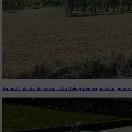
Ko misliš, da si videl že vse ... Na Dolenjskem izginila kar pokoše