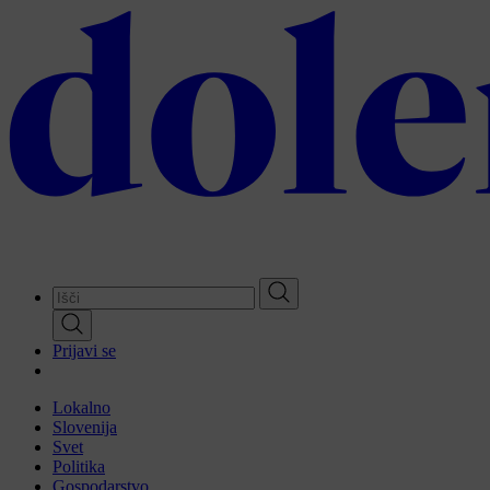
Skip
to
main
content
Prijavi se
Lokalno
Slovenija
Svet
Politika
Gospodarstvo