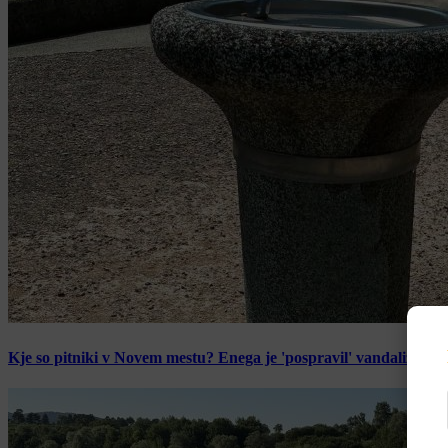
Kje so pitniki v Novem mestu? Enega je 'pospravil' vandalizem