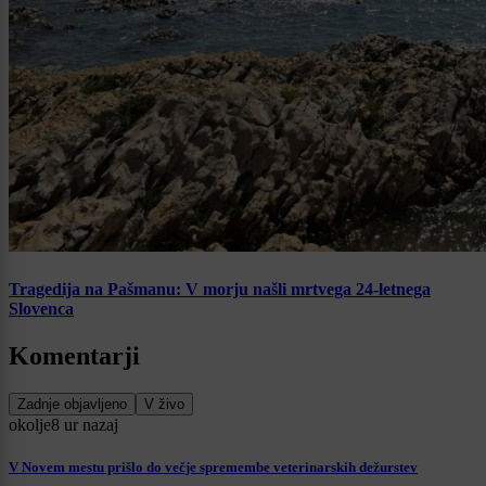
Tragedija na Pašmanu: V morju našli mrtvega 24-letnega
Slovenca
Komentarji
Zadnje objavljeno
V živo
okolje
8 ur nazaj
V Novem mestu prišlo do večje spremembe veterinarskih dežurstev