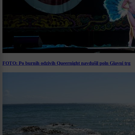
FOTO: Po burnih odzivih Queernight navdušil poln Glavni trg