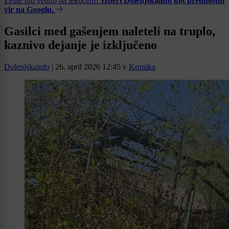
Želite biti vedno na tekočem?
Izberi Dolenjskainfo kot prednostni
vir na Googlu.
Gasilci med gašenjem naleteli na truplo,
kaznivo dejanje je izključeno
Dolenjskainfo
|
26. april 2026 12:45
v
Kronika