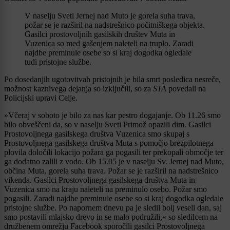
V naselju Sveti Jernej nad Muto je gorela suha trava,
požar se je razširil na nadstrešnico počitniškega objekta.
Gasilci prostovoljnih gasilskih društev Muta in
Vuzenica so med gašenjem naleteli na truplo. Zaradi
najdbe preminule osebe so si kraj dogodka ogledale
tudi pristojne službe.
Po dosedanjih ugotovitvah pristojnih je bila smrt posledica nesreče,
možnost kaznivega dejanja so izključili, so za
STA
povedali na
Policijski upravi Celje.
»Včeraj v soboto je bilo za nas kar pestro dogajanje. Ob 11.26 smo
bilo obveščeni da, so v naselju Sveti Primož opazili dim. Gasilci
Prostovoljnega gasilskega društva Vuzenica smo skupaj s
Prostovoljnega gasilskega društva Muta s pomočjo brezpilotnega
plovila določili lokacijo požara ga pogasili ter prekopali območje ter
ga dodatno zalili z vodo. Ob 15.05 je v naselju Sv. Jernej nad Muto,
občina Muta, gorela suha trava. Požar se je razširil na nadstrešnico
vikenda. Gasilci Prostovoljnega gasilskega društva Muta in
Vuzenica smo na kraju naleteli na preminulo osebo. Požar smo
pogasili. Zaradi najdbe preminule osebe so si kraj dogodka ogledale
pristojne službe. Po napornem dnevu pa je sledil bolj veseli dan, saj
smo postavili mlajsko drevo in se malo podružili,« so sledilcem na
družbenem omrežju Facebook sporočili gasilci Prostovoljnega