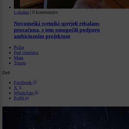
Lokalno
|
0 komentarjev
Novomeški svetniki sprejeli rebalans
proračuna, s tem omogočili podporo
ambicioznim projektom
Požar
Pgd vuzenica
Muta
Truplo
Deli
Facebook
X
WhatsApp
Pošlji