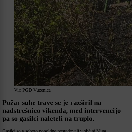
Vir: PGD Vuzenica
Požar suhe trave se je razširil na
nadstrešnico vikenda, med intervencijo
pa so gasilci naleteli na truplo.
Gasilci so v soboto popoldne posredovali v občini Muta.