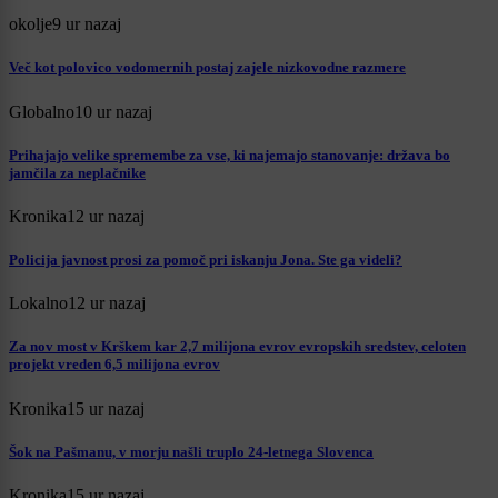
okolje
9 ur nazaj
Več kot polovico vodomernih postaj zajele nizkovodne razmere
Globalno
10 ur nazaj
Prihajajo velike spremembe za vse, ki najemajo stanovanje: država bo
jamčila za neplačnike
Kronika
12 ur nazaj
Policija javnost prosi za pomoč pri iskanju Jona. Ste ga videli?
Lokalno
12 ur nazaj
Za nov most v Krškem kar 2,7 milijona evrov evropskih sredstev, celoten
projekt vreden 6,5 milijona evrov
Kronika
15 ur nazaj
Šok na Pašmanu, v morju našli truplo 24-letnega Slovenca
Kronika
15 ur nazaj