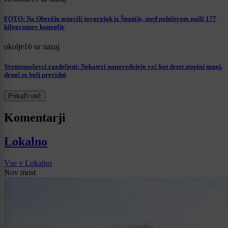
FOTO: Na Obrežju ustavili tovornjak iz Španije, med pohištvom našli 177
kilogramov konoplje
okolje
16 ur nazaj
Vremenoslovci razdeljeni: Nekateri napovedujejo več kot deset stopinj manj,
drugi so bolj previdni
Prikaži več
Komentarji
Lokalno
Vse v Lokalno
Nov most