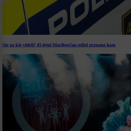
Ste ga kje videli? 45-letni Mariborčan odšel neznano kam