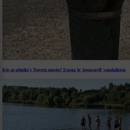
Kje so pitniki v Novem mestu? Enega je 'pospravil' vandalizem