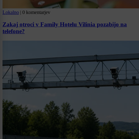
Lokalno
|
0 komentarjev
Zakaj otroci v Family Hotelu Vilinia pozabijo na
telefone?