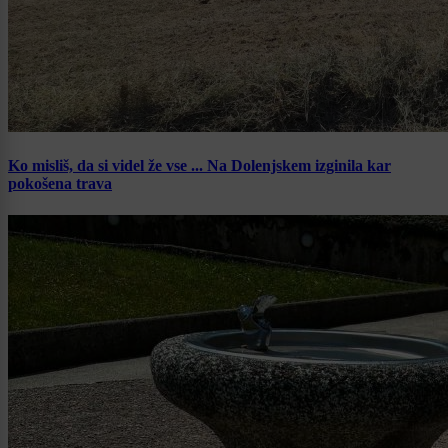
Ko misliš, da si videl že vse ... Na Dolenjskem izginila kar
pokošena trava