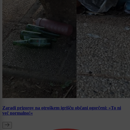
Zaradi prizorov na otroškem igrišču občani ogorčeni: »To ni
več normalno!«