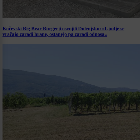
Kočevski Big Bear Burgerji osvojili Dolenjsko: »Ljudje se
vračajo zaradi hrane, ostanejo pa zaradi odnosa«