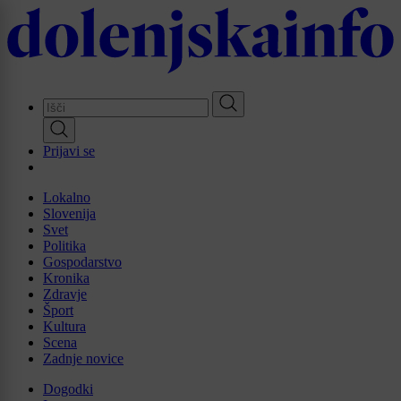
Skip
to
main
content
Prijavi se
Lokalno
Slovenija
Svet
Politika
Gospodarstvo
Kronika
Zdravje
Šport
Kultura
Scena
Zadnje novice
Dogodki