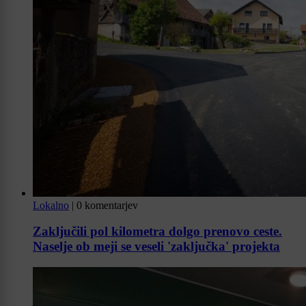
Lokalno
|
0 komentarjev
Zaključili pol kilometra dolgo prenovo ceste.
Naselje ob meji se veseli 'zaključka' projekta