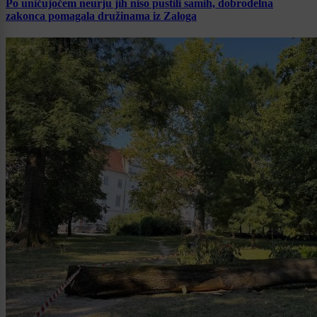
Po uničujočem neurju jih niso pustili samih, dobrodelna
zakonca pomagala družinama iz Zaloga