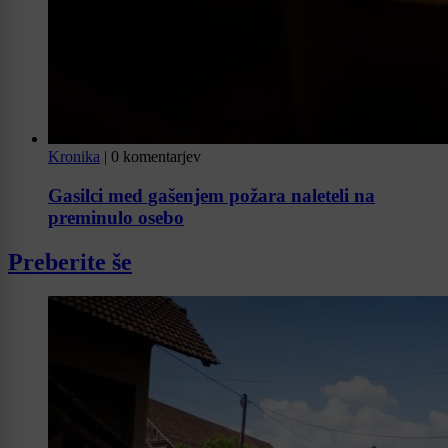
Kronika
|
0 komentarjev
Gasilci med gašenjem požara naleteli na
preminulo osebo
Preberite še