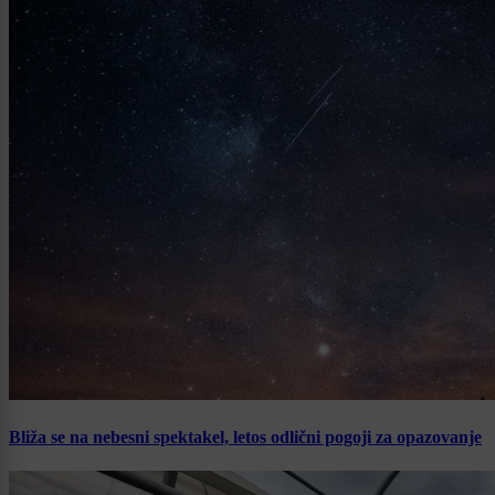
Bliža se na nebesni spektakel, letos odlični pogoji za opazovanje