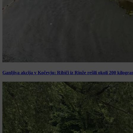
Ganljiva akcija v Kočevju: Ribiči iz Rinže rešili okoli 200 kilogr