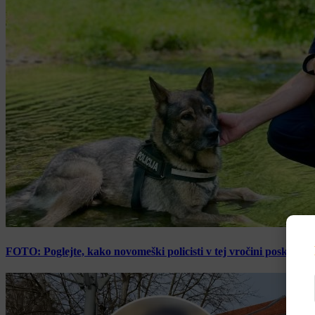
FOTO: Poglejte, kako novomeški policisti v tej vročini poskrbijo 