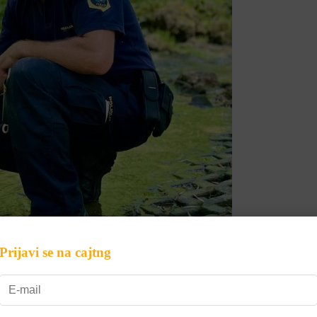
Prijavi se na cajtng
za svoje štirinožne sodelavce