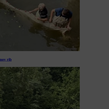
amov rib