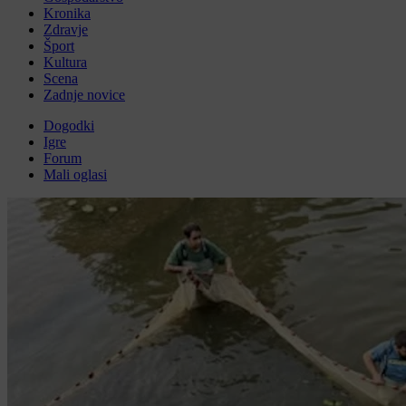
Kronika
Zdravje
Šport
Kultura
Scena
Zadnje novice
Dogodki
Igre
Forum
Mali oglasi