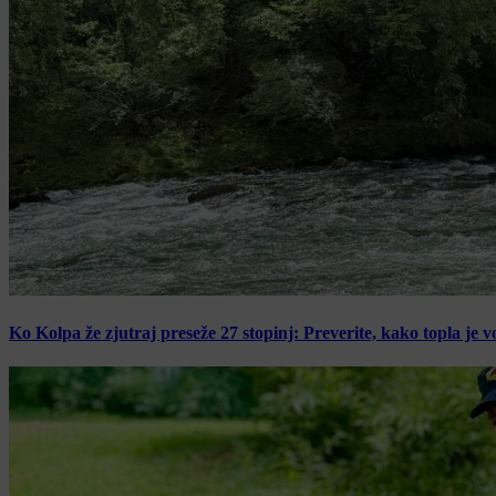
Ko Kolpa že zjutraj preseže 27 stopinj: Preverite, kako topla je v