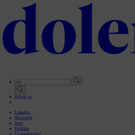
Skip
to
main
content
Prijavi se
Lokalno
Slovenija
Svet
Politika
Gospodarstvo