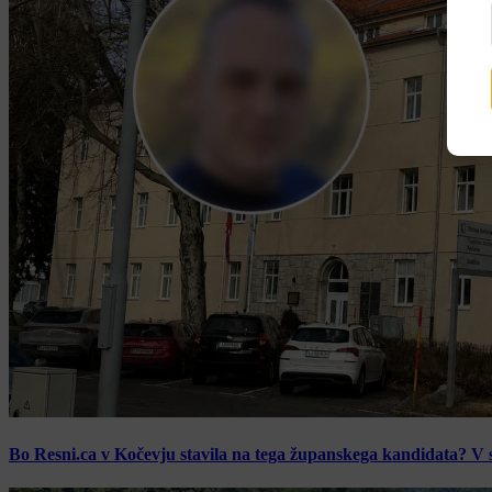
Bo Resni.ca v Kočevju stavila na tega županskega kandidata? V s