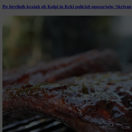
Po številnih krajah ob Kolpi in Krki policisti opozarjajo: Skrivan