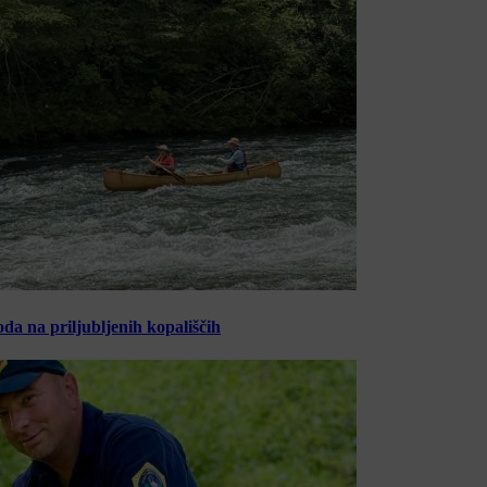
oda na priljubljenih kopališčih