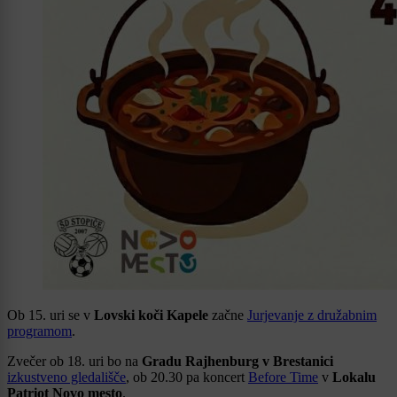
Ob 15. uri se v
Lovski koči Kapele
začne
Jurjevanje z družabnim
programom
.
Zvečer ob 18. uri bo na
Gradu Rajhenburg v Brestanici
izkustveno gledališče
, ob 20.30 pa koncert
Before Time
v
Lokalu
Patriot Novo mesto
.