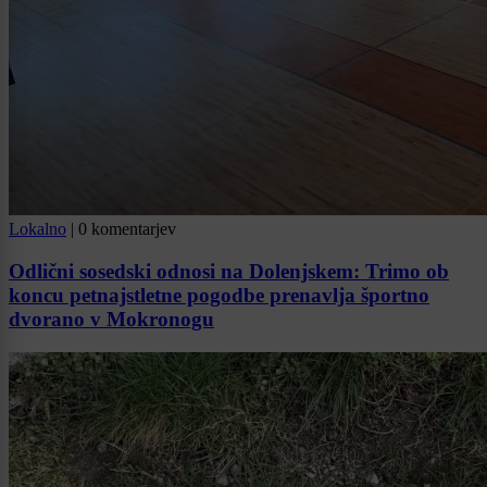
Lokalno
|
0 komentarjev
Odlični sosedski odnosi na Dolenjskem: Trimo ob
koncu petnajstletne pogodbe prenavlja športno
dvorano v Mokronogu