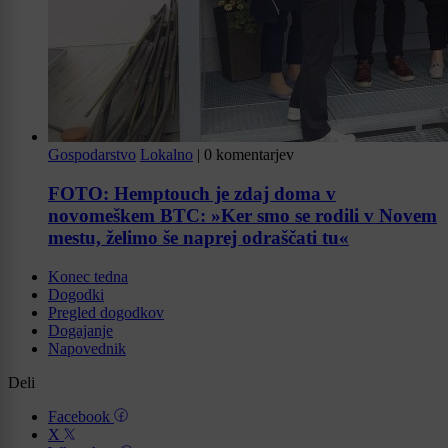
Gospodarstvo
Lokalno
|
0 komentarjev
FOTO: Hemptouch je zdaj doma v
novomeškem BTC: »Ker smo se rodili v Novem
mestu, želimo še naprej odraščati tu«
Konec tedna
Dogodki
Pregled dogodkov
Dogajanje
Napovednik
Deli
Facebook
X