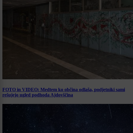
FOTO in VIDEO: Medtem ko občina odlaša, podjetniki sami
rešujejo ugled podhoda Ajdovščina