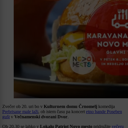
Zvečer ob 20. uri bo v
Kulturnem domu Črnomelj
komedija
Prebrisane male laži
, ob istem času pa koncert
etno bande Poseben
gušt
v
Večnamenski dvorani Dvor
.
Ob 20.30 se lahko v
Lokalu Patriot Novo mesto
pridružite
večeru