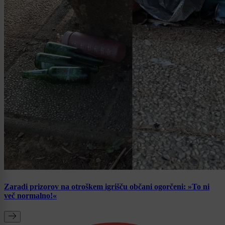
Zaradi prizorov na otroškem igrišču občani ogorčeni: »To ni
več normalno!«