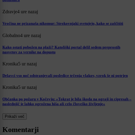
Zdravje
4 ure nazaj
Vročina ne prizanaša nikomur: Strokovnjaki svetujejo, kako se zaščititi
Globalno
4 ure nazaj
Kako ostati pobožen na plaži? Katoliški portal delil sedem preprostih
nasvetov za vernike na dopustu
Kronika
5 ur nazaj
Delavci vso noč odstranjevali posledice trčenja vlakov, vzrok še ni potrjen
Kronika
5 ur nazaj
Občanka po požaru v Kočevju: »Tokrat je bila škoda na ograji in cipresah –
naslednjič je lahko ogrožena hiša ali celo človeško življenje«
Prikaži več
Komentarji