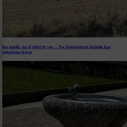
Ko misliš, da si videl že vse ... Na Dolenjskem izginila kar
pokošena trava