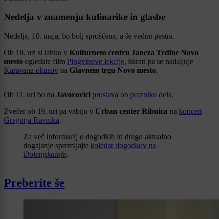
Nedelja v znamenju kulinarike in glasbe
Nedelja, 10. maja, bo bolj sproščena, a še vedno pestra.
Ob 10. uri si lahko v
Kulturnem centru Janeza Trdine Novo
mesto
ogledate film
Pingvinove lekcije
, hkrati pa se nadaljuje
Karavana okusov
na
Glavnem trgu Novo mesto
.
Ob 11. uri bo na
Javorovici
proslava ob prazniku dela
.
Zvečer ob 19. uri pa vabijo v
Urban center Ribnica
na
koncert
Gregorja Ravnika
.
Za več informacij o dogodkih in drugo aktualno
dogajanje spremljajte
koledar dogodkov na
Dolenjskainfo
.
Preberite še