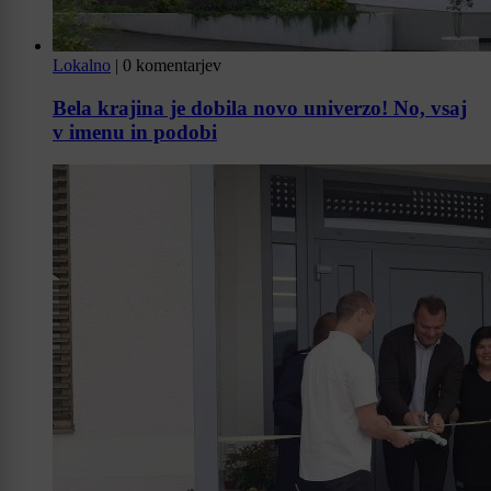
Lokalno
|
0 komentarjev
Bela krajina je dobila novo univerzo! No, vsaj
v imenu in podobi