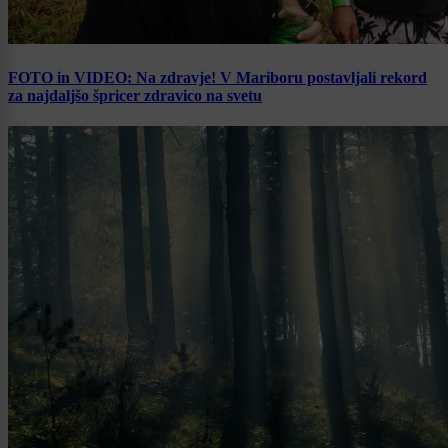
FOTO in VIDEO: Na zdravje! V Mariboru postavljali rekord
za najdaljšo špricer zdravico na svetu