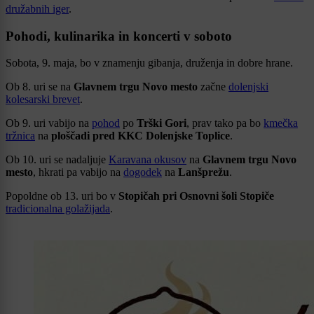
družabnih iger
.
Pohodi, kulinarika in koncerti v soboto
Sobota, 9. maja, bo v znamenju gibanja, druženja in dobre hrane.
Ob 8. uri se na
Glavnem trgu Novo mesto
začne
dolenjski
kolesarski brevet
.
Ob 9. uri vabijo na
pohod
po
Trški Gori
, prav tako pa bo
kmečka
tržnica
na
ploščadi pred KKC Dolenjske Toplice
.
Ob 10. uri se nadaljuje
Karavana okusov
na
Glavnem trgu Novo
mesto
, hkrati pa vabijo na
dogodek
na
Lanšprežu
.
Popoldne ob 13. uri bo v
Stopičah pri Osnovni šoli Stopiče
tradicionalna golažijada
.