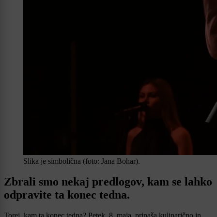
Slika je simbolična (foto: Jana Bohar).
Zbrali smo nekaj predlogov, kam se lahko
odpravite ta konec tedna.
Torej, kam ta konec tedna? Petek, 8. maja, prinaša kulinarično in