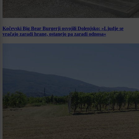
Kočevski Big Bear Burgerji osvojili Dolenjsko: »Ljudje se
vračajo zaradi hrane, ostanejo pa zaradi odnosa«