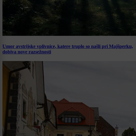
Umor avstrijske vplivnice, katere truplo so našli pri Majšperku,
dobiva nove razsežnosti