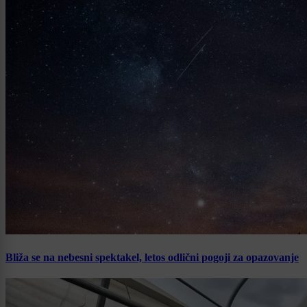
Bliža se na nebesni spektakel, letos odlični pogoji za opazovanje