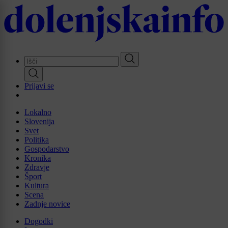
Skip
to
main
content
Prijavi se
Lokalno
Slovenija
Svet
Politika
Gospodarstvo
Kronika
Zdravje
Šport
Kultura
Scena
Zadnje novice
Dogodki