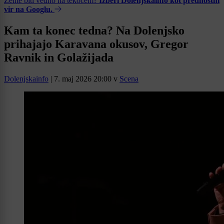
Želite biti vedno na tekočem?
Izberi Dolenjskainfo kot prednostni
vir na Googlu.
Kam ta konec tedna? Na Dolenjsko
prihajajo Karavana okusov, Gregor
Ravnik in Golažijada
Dolenjskainfo
|
7. maj 2026 20:00
v
Scena