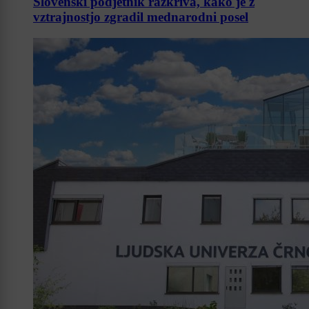
Slovenski podjetnik razkriva, kako je z
vztrajnostjo zgradil mednarodni posel