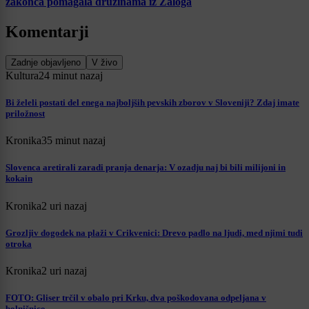
zakonca pomagala družinama iz Zaloga
Komentarji
Zadnje objavljeno
V živo
Kultura
24 minut nazaj
Bi želeli postati del enega najboljših pevskih zborov v Sloveniji? Zdaj imate
priložnost
Kronika
35 minut nazaj
Slovenca aretirali zaradi pranja denarja: V ozadju naj bi bili milijoni in
kokain
Kronika
2 uri nazaj
Grozljiv dogodek na plaži v Crikvenici: Drevo padlo na ljudi, med njimi tudi
otroka
Kronika
2 uri nazaj
FOTO: Gliser trčil v obalo pri Krku, dva poškodovana odpeljana v
bolnišnico