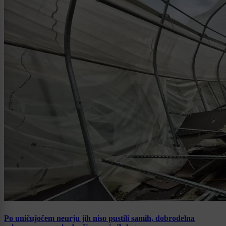
Po uničujočem neurju jih niso pustili samih, dobrodelna