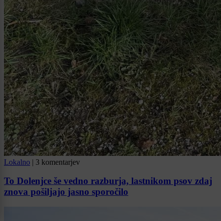
Lokalno
|
3 komentarjev
To Dolenjce še vedno razburja, lastnikom psov zdaj
znova pošiljajo jasno sporočilo