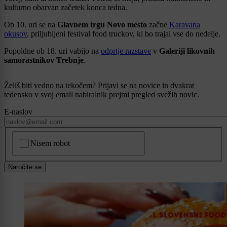
kulturno obarvan začetek konca tedna.
Ob 10. uri se na
Glavnem trgu Novo mesto
začne
Karavana
okusov
, priljubljeni festival food truckov, ki bo trajal vse do nedelje.
Popoldne ob 18. uri vabijo na
odprtje razstave
v
Galeriji likovnih
samorastnikov Trebnje
.
Želiš biti vedno na tekočem? Prijavi se na novice in dvakrat
tedensko v svoj email nabiralnik prejmi pregled svežih novic.
E-naslov
CAPTCHA
Nisem robot
Naročite se