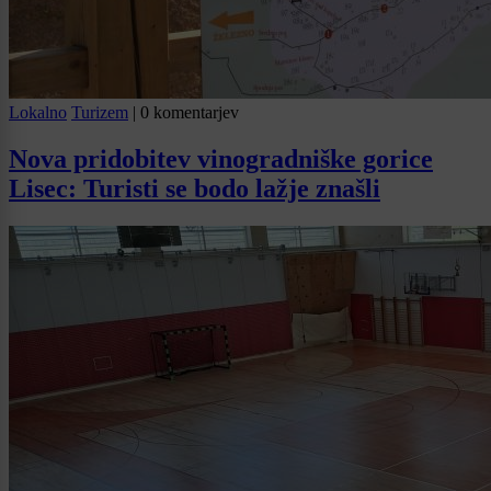
Lokalno
Turizem
|
0 komentarjev
Nova pridobitev vinogradniške gorice
Lisec: Turisti se bodo lažje znašli