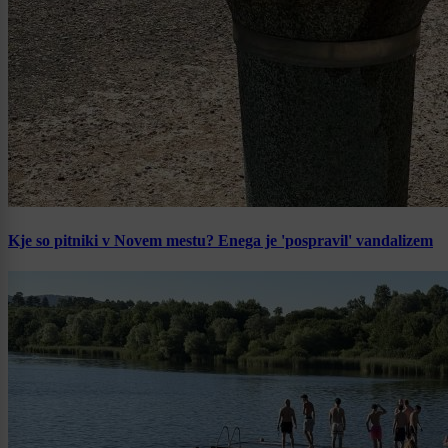
Kje so pitniki v Novem mestu? Enega je 'pospravil' vandalizem