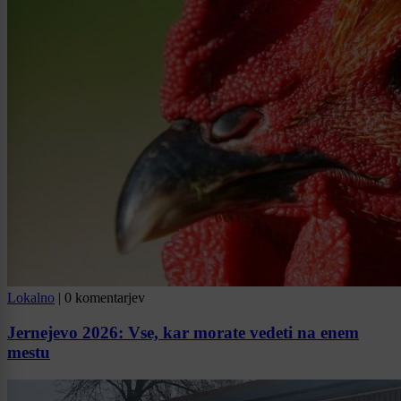
Lokalno
|
0 komentarjev
Jernejevo 2026: Vse, kar morate vedeti na enem
mestu