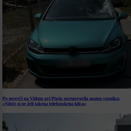
Po nesreči na Vidmu pri Ptuju spregovorila mama voznika:
»Nihče si ne želi takega telefonskega klica«