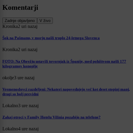
Komentarji
Zadnje objavljeno
V živo
Kronika
2 uri nazaj
Šok na Pašmanu, v morju našli truplo 24-letnega Slovenca
Kronika
2 uri nazaj
FOTO: Na Obrežju ustavili tovornjak iz Španije, med pohištvom našli 177
kilogramov konoplje
okolje
3 ure nazaj
Vremenoslovci razdeljeni: Nekateri napovedujejo več kot deset stopinj manj,
drugi so bolj previdni
Lokalno
3 ure nazaj
Zakaj otroci v Family Hotelu Vilinia pozabijo na telefone?
Lokalno
4 ure nazaj