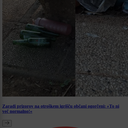
Zaradi prizorov na otroškem igrišču občani ogorčeni: »To ni
več normalno!«