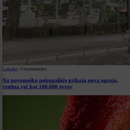
Lokalno
|
0 komentarjev
Na novomeško pokopališče prihaja nova ograja,
vredna več kot 100.000 evrov