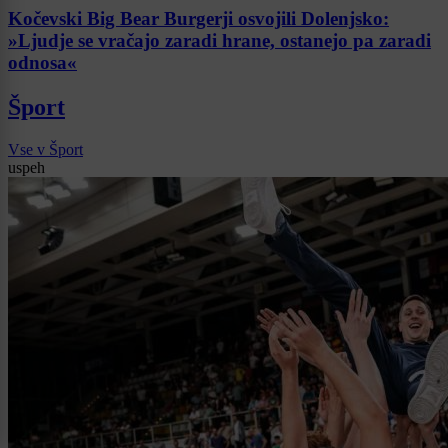
Kočevski Big Bear Burgerji osvojili Dolenjsko:
»Ljudje se vračajo zaradi hrane, ostanejo pa zaradi
odnosa«
Šport
Vse v Šport
uspeh