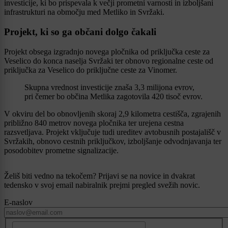
investicije, ki bo prispevala k večji prometni varnosti in izboljšani
infrastrukturi na območju med Metliko in Svržaki.
Projekt, ki so ga občani dolgo čakali
Projekt obsega izgradnjo novega pločnika od priključka ceste za
Veselico do konca naselja Svržaki ter obnovo regionalne ceste od
priključka za Veselico do priključne ceste za Vinomer.
Skupna vrednost investicije znaša 3,3 milijona evrov,
pri čemer bo občina Metlika zagotovila 420 tisoč evrov.
V okviru del bo obnovljenih skoraj 2,9 kilometra cestišča, zgrajenih
približno 840 metrov novega pločnika ter urejena cestna
razsvetljava. Projekt vključuje tudi ureditev avtobusnih postajališč v
Svržakih, obnovo cestnih priključkov, izboljšanje odvodnjavanja ter
posodobitev prometne signalizacije.
Želiš biti vedno na tekočem? Prijavi se na novice in dvakrat
tedensko v svoj email nabiralnik prejmi pregled svežih novic.
E-naslov
CAPTCHA