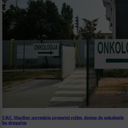
UKC Maribor spreminja prometni režim, dostop do onkologije
bo drugačen