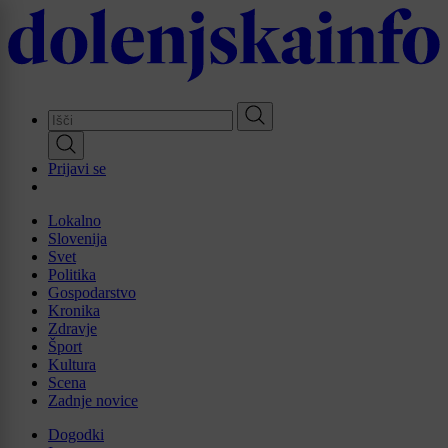
Skip
to
main
content
Prijavi se
Lokalno
Slovenija
Svet
Politika
Gospodarstvo
Kronika
Zdravje
Šport
Kultura
Scena
Zadnje novice
Dogodki