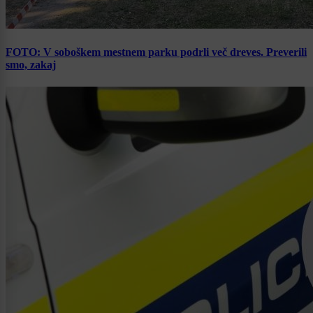
FOTO: V soboškem mestnem parku podrli več dreves. Preverili
smo, zakaj