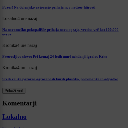
Pozor! Na dolenjsko avtocesto prihaja nov nadzor hitrosti
Lokalno
4 ure nazaj
Na novomeško pokopališče prihaja nova ograja, vredna več kot 100.000
evrov
Kronika
4 ure nazaj
Pretresljivo slovo: Pri komaj 24 letih umrl nekdanji igralec Krke
Kronika
4 ure nazaj
Sredi velike požarne ogroženosti kurili plastiko, pnevmatike in odpadke
Prikaži več
Komentarji
Lokalno