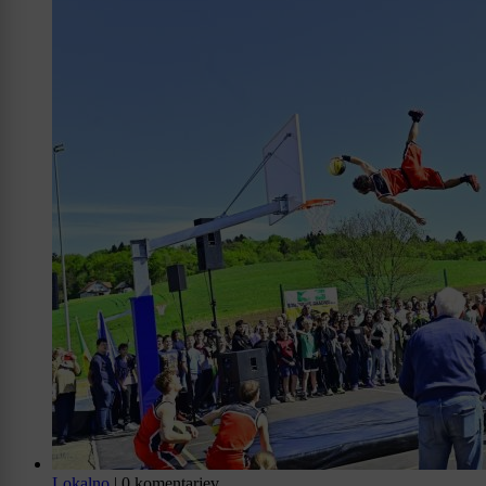
Lokalno
|
0 komentarjev