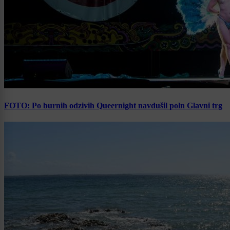
FOTO: Po burnih odzivih Queernight navdušil poln Glavni trg