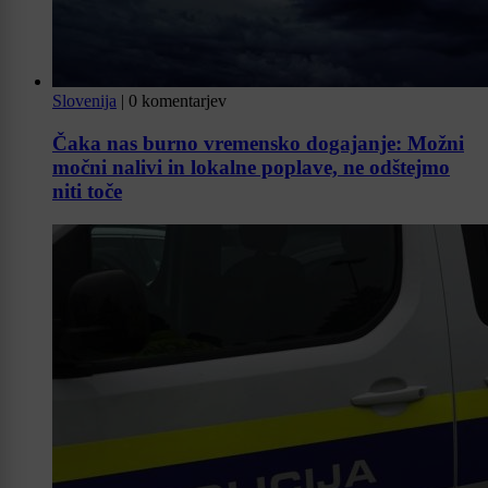
Slovenija
|
0 komentarjev
Čaka nas burno vremensko dogajanje: Možni
močni nalivi in lokalne poplave, ne odštejmo
niti toče