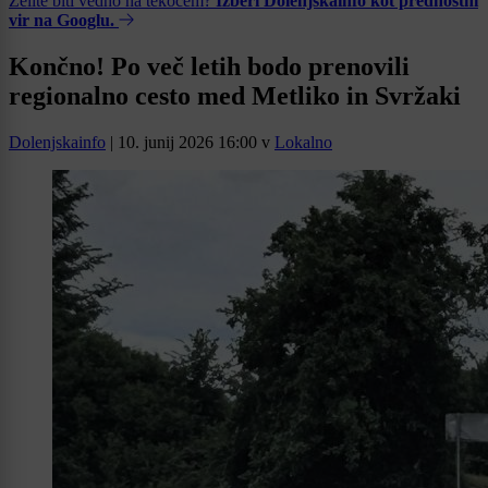
Želite biti vedno na tekočem?
Izberi Dolenjskainfo kot prednostni
vir na Googlu.
Končno! Po več letih bodo prenovili
regionalno cesto med Metliko in Svržaki
Dolenjskainfo
|
10. junij 2026 16:00
v
Lokalno