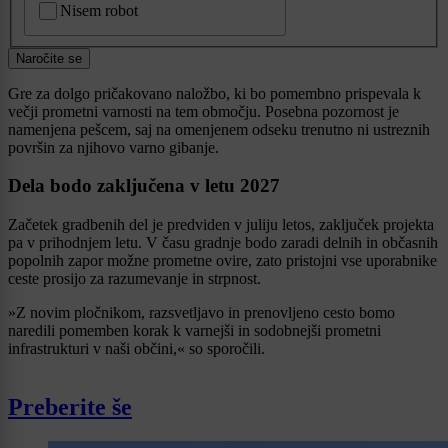
Nisem robot
Naročite se
Gre za dolgo pričakovano naložbo, ki bo pomembno prispevala k
večji prometni varnosti na tem območju. Posebna pozornost je
namenjena pešcem, saj na omenjenem odseku trenutno ni ustreznih
površin za njihovo varno gibanje.
Dela bodo zaključena v letu 2027
Začetek gradbenih del je predviden v juliju letos, zaključek projekta
pa v prihodnjem letu. V času gradnje bodo zaradi delnih in občasnih
popolnih zapor možne prometne ovire, zato pristojni vse uporabnike
ceste prosijo za razumevanje in strpnost.
»Z novim pločnikom, razsvetljavo in prenovljeno cesto bomo
naredili pomemben korak k varnejši in sodobnejši prometni
infrastrukturi v naši občini,« so sporočili.
Preberite še