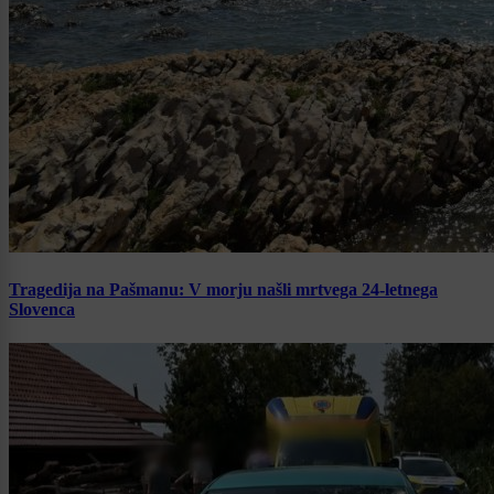
Tragedija na Pašmanu: V morju našli mrtvega 24-letnega
Slovenca