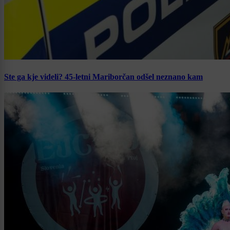
Ste ga kje videli? 45-letni Mariborčan odšel neznano kam