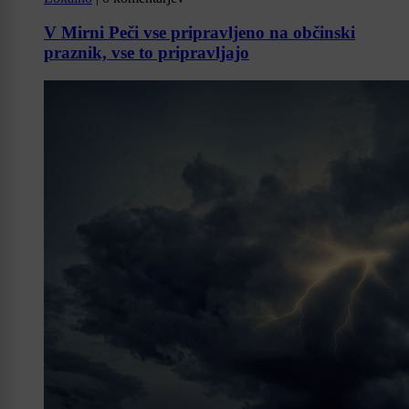
V Mirni Peči vse pripravljeno na občinski
praznik, vse to pripravljajo