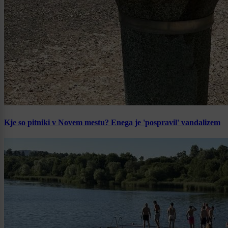
Kje so pitniki v Novem mestu? Enega je 'pospravil' vandalizem