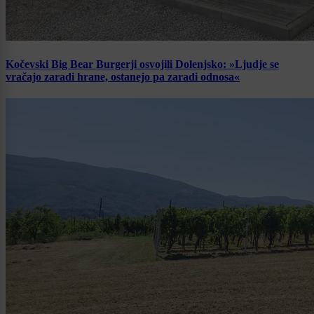
Kočevski Big Bear Burgerji osvojili Dolenjsko: »Ljudje se
vračajo zaradi hrane, ostanejo pa zaradi odnosa«