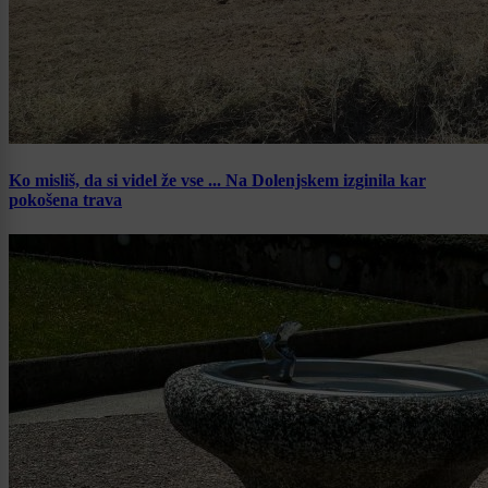
Ko misliš, da si videl že vse ... Na Dolenjskem izginila kar
pokošena trava