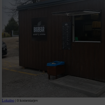
Lokalno
|
0 komentarjev