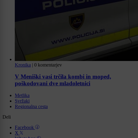
Kronika
|
0 komentarjev
V Meniški vasi trčila kombi in moped,
poškodovani dve mladoletnici
Metlika
Svržaki
Regionalna cesta
Deli
Facebook
X