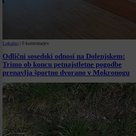
Lokalno
|
0 komentarjev
Odlični sosedski odnosi na Dolenjskem:
Trimo ob koncu petnajstletne pogodbe
prenavlja športno dvorano v Mokronogu