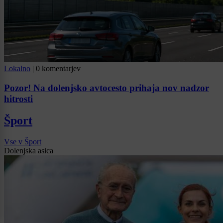
Lokalno
|
0 komentarjev
Pozor! Na dolenjsko avtocesto prihaja nov nadzor
hitrosti
Šport
Vse v Šport
Dolenjska asica