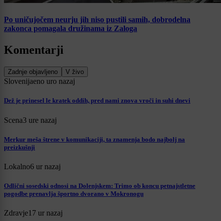
Po uničujočem neurju jih niso pustili samih, dobrodelna
zakonca pomagala družinama iz Zaloga
Komentarji
Zadnje objavljeno
V živo
Slovenija
eno uro nazaj
Dež je prinesel le kratek oddih, pred nami znova vroči in suhi dnevi
Scena
3 ure nazaj
Merkur meša štrene v komunikaciji, ta znamenja bodo najbolj na
preizkušnji
Lokalno
6 ur nazaj
Odlični sosedski odnosi na Dolenjskem: Trimo ob koncu petnajstletne
pogodbe prenavlja športno dvorano v Mokronogu
Zdravje
17 ur nazaj