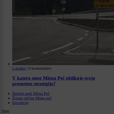
Lokalno
|
0 komentarjev
V katero smer Mirna Peč oblikuje svojo
prometno strategijo?
Športni park Mirna Peč
Župan občine Mirna peč
Investicija
Deli