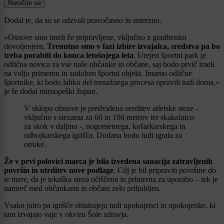
Naročite se
Dodal je, da so se odzvali pravočasno in ustrezno.
»Osnove smo imeli že pripravljene, vključno z gradbenim
dovoljenjem.
Trenutno smo v fazi izbire izvajalca, sredstva pa bo
treba porabiti do konca letošnjega leta
. Urejen športni park je
odlična novica za vse naše občanke in občane, saj bodo prvič imeli
na voljo primeren in sodoben športni objekt. Imamo odlične
športnike, ki bodo lahko del trenažnega procesa opravili tudi doma,«
je še dodal mirnopeški župan.
V sklopu obnove je predvidena ureditev atletske steze -
vključno s stezama za 60 in 100 metrov ter skakalnico
za skok v daljino -, nogometnega, košarkarskega in
odbojkarskega igrišča. Dodana bodo tudi igrala za
otroke.
Že v prvi polovici marca je bila izvedena sanacija zatravljenih
površin in utrditev nove podlage
. Cilj je bil pripraviti površine do
te mere, da je tekaška steza očiščena in primerna za uporabo – tek je
namreč med občankami in občani zelo priljubljen.
Vsako jutro pa igrišče obiskujejo tudi upokojenci in upokojenke, ki
tam izvajajo vaje v okviru Šole zdravja.