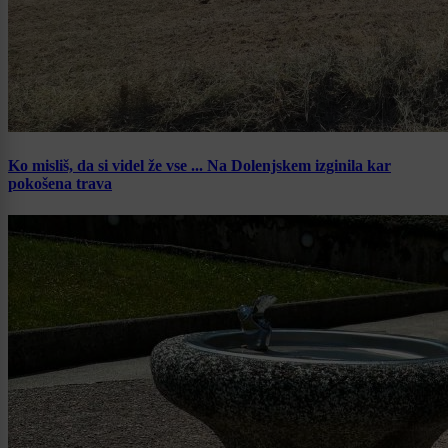
Ko misliš, da si videl že vse ... Na Dolenjskem izginila kar
pokošena trava