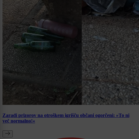
Zaradi prizorov na otroškem igrišču občani ogorčeni: »To ni
več normalno!«