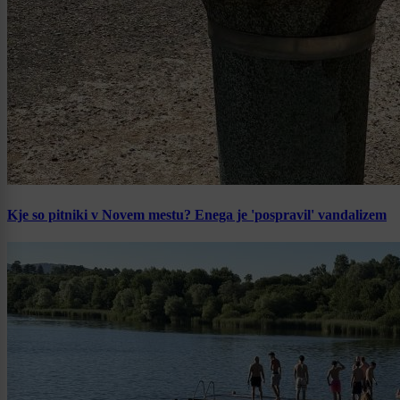
Kje so pitniki v Novem mestu? Enega je 'pospravil' vandalizem