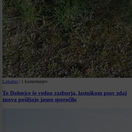
Lokalno
|
1 komentarjev
To Dolenjce še vedno razburja, lastnikom psov zdaj
znova pošiljajo jasno sporočilo