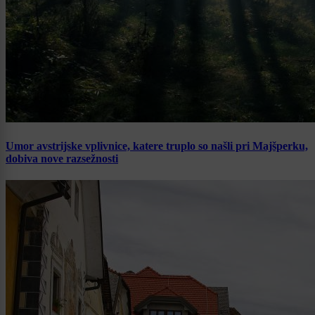
Umor avstrijske vplivnice, katere truplo so našli pri Majšperku,
dobiva nove razsežnosti