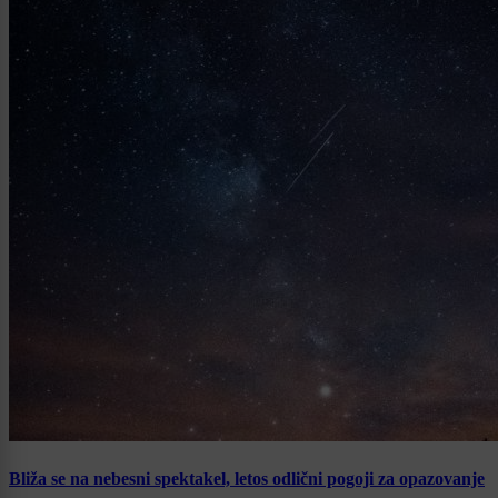
Bliža se na nebesni spektakel, letos odlični pogoji za opazovanje