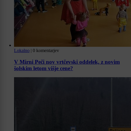
Lokalno
|
0 komentarjev
V Mirni Peči nov vrtčevski oddelek, z novim
šolskim letom višje cene?