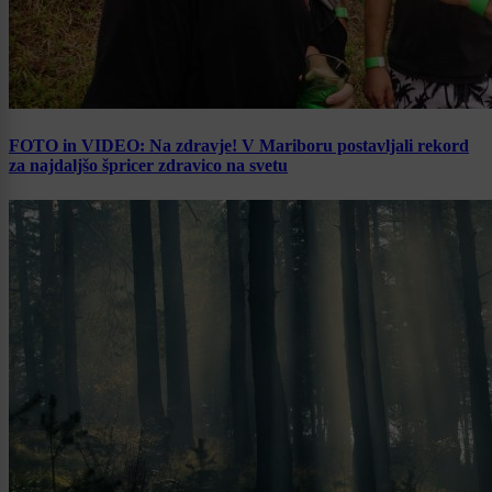
FOTO in VIDEO: Na zdravje! V Mariboru postavljali rekord
za najdaljšo špricer zdravico na svetu