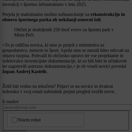
investicij v športno infrastrukturo v letu 2025.
Prejela je maksimalno možno sofinanciranje za
rekonstrukcijo in
obnovo športnega parka ob nekdanji osnovni šoli
.
Občini je dodeljenih 250 tisoč evrov za športni park v
Mirni Peči.
»To je odlična novica, ki smo jo prejeli z ministrstva za
gospodarstvo, turizem in šport. Aprila smo se morali hitro odzvati na
objavo razpisa. Pohvalil bi občinsko upravo ter vse projektante in
izdelovalce investicijske dokumentacije, ki so bili hitri in učinkoviti
ter zagotovili ustrezno dokumentacijo,« je ob veseli novici povedal
župan Andrej Kastelic
.
Želiš biti vedno na tekočem? Prijavi se na novice in dvakrat
tedensko v svoj email nabiralnik prejmi pregled svežih novic.
E-naslov
CAPTCHA
Nisem robot