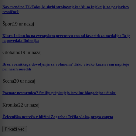
Nov trend na TikToku, ki skrbi strokovnjake: Ali so injekcije za porjavitev
resnične?
Šport
19 ur nazaj
Klara Lukan bo na evropskem prvenstvu ena od favoritk za medaljo: To je
napovedala Dolenjka
Globalno
19 ur nazaj
Brez vozniškega dovoljenja za volanom? Tako visoko kazen vam napišejo
pri naših sosedih
Scena
20 ur nazaj
Poznate nesmrtnico? Smilju pripisujejo številne blagodejne učinke
Kronika
22 ur nazaj
Železniška nesreča v bližini Zagreba: Trčila vlaka, proga zaprta
Prikaži več