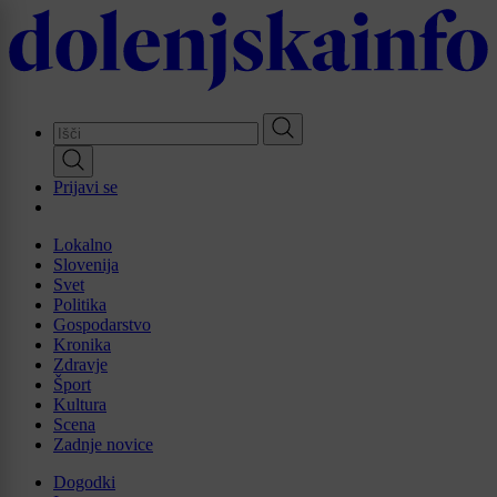
Skip
to
main
content
Prijavi se
Lokalno
Slovenija
Svet
Politika
Gospodarstvo
Kronika
Zdravje
Šport
Kultura
Scena
Zadnje novice
Dogodki