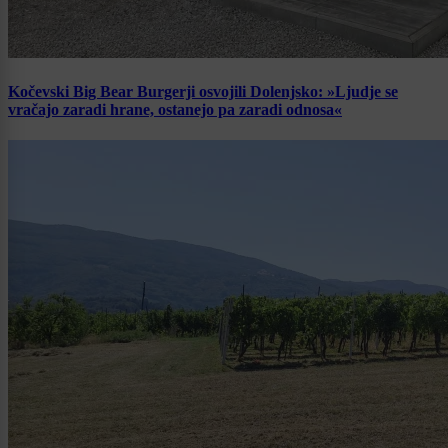
Kočevski Big Bear Burgerji osvojili Dolenjsko: »Ljudje se
vračajo zaradi hrane, ostanejo pa zaradi odnosa«