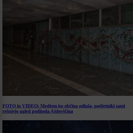
FOTO in VIDEO: Medtem ko občina odlaša, podjetniki sami
rešujejo ugled podhoda Ajdovščina