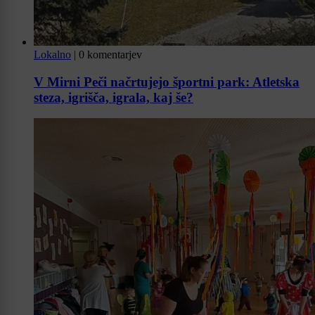
Lokalno
|
0 komentarjev
V Mirni Peči načrtujejo športni park: Atletska
steza, igrišča, igrala, kaj še?