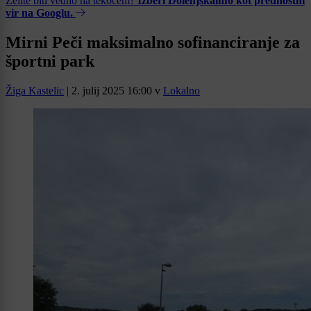
Želite biti vedno na tekočem?
Izberi Dolenjskainfo kot prednostni
vir na Googlu.
Mirni Peči maksimalno sofinanciranje za
športni park
Žiga Kastelic
|
2. julij 2025 16:00
v
Lokalno