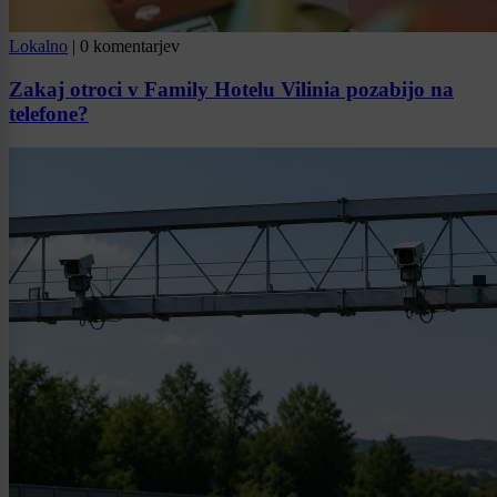
Lokalno
|
0 komentarjev
Zakaj otroci v Family Hotelu Vilinia pozabijo na
telefone?