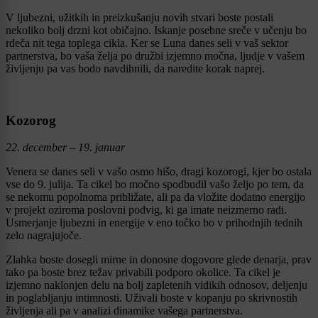
V ljubezni, užitkih in preizkušanju novih stvari boste postali
nekoliko bolj drzni kot običajno. Iskanje posebne sreče v učenju bo
rdeča nit tega toplega cikla. Ker se Luna danes seli v vaš sektor
partnerstva, bo vaša želja po družbi izjemno močna, ljudje v vašem
življenju pa vas bodo navdihnili, da naredite korak naprej.
Kozorog
22. december – 19. januar
Venera se danes seli v vašo osmo hišo, dragi kozorogi, kjer bo ostala
vse do 9. julija. Ta cikel bo močno spodbudil vašo željo po tem, da
se nekomu popolnoma približate, ali pa da vložite dodatno energijo
v projekt oziroma poslovni podvig, ki ga imate neizmerno radi.
Usmerjanje ljubezni in energije v eno točko bo v prihodnjih tednih
zelo nagrajujoče.
Zlahka boste dosegli mirne in donosne dogovore glede denarja, prav
tako pa boste brez težav privabili podporo okolice. Ta cikel je
izjemno naklonjen delu na bolj zapletenih vidikih odnosov, deljenju
in poglabljanju intimnosti. Uživali boste v kopanju po skrivnostih
življenja ali pa v analizi dinamike vašega partnerstva.