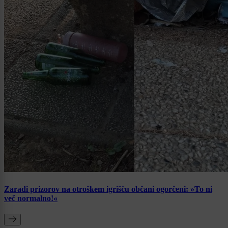
Zaradi prizorov na otroškem igrišču občani ogorčeni: »To ni
več normalno!«