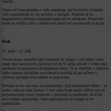
veselja.
Danes se Luna premika v vaše znamenje, kar bo močno dvignilo
vaše razpoloženje in vas navdalo z energijo. Pojavila se bo
nagnjenost k sledenju trenutnim kapricam in utrinkom. Hrepeneli
boste po večjem stiku z okolico ter iskali več spontanosti in akcije.
Rak
21. junij – 22. julij
Venera danes zapušča vaše znamenje in vstopa v vaš sektor virov,
dragi raki, kar pomeni, da boste vse do 9. julija uživali v veliko bolj
udobnem in umirjenem življenjskem ritmu. To je obdobje, v katerem
lahko opazno izboljšate svoj finančni položaj ali pa začnete z
užitkom razvijati svoje talente in potenciale.
Prebujal se bo vaš okus za preprostejše, bolj neposredne užitke – in
enako velja za vaša čustva! V tem ciklu boste imeli odličen nos za
prepoznavanje prave vrednosti v projektih in predmetih, ki bi jih
sicer zlahka spregledali. Vaša naklonjenost do drugih se bo
stabilizirala.