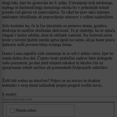
dragi biki, kjer bo gostovala do 9. julija. Ustvarjanje bolj udobnega,
toplega in harmoničnega domačega okolja bo v prihodnjih tednih
postalo vaš glavni vir zadovoljstva. Ta cikel bo prav tako izjemno
naklonjen izboljšanju ali popravljanju odnosov z vašimi najdražjimi.
Zelo koristno bo, če ta čas izkoristite za prenovo doma, gostitve,
druženja in različne družinske aktivnosti. To je obdobje, ko se splača
vlagati v lastno udobje, dom in občutek varnosti. Na čustveni ravni
boste z novimi ljudmi morda sprva igrali na varno, ali pa boste pravo
ljubezen našli povsem blizu svojega doma.
Danes Luna zapušča vaše znamenje in se seli v sektor virov, kjer bo
ostala dobra dva dni. Čeprav bodo praktične zadeve hitro pritegnile
vašo pozornost, pa dan pred mlajem nikakor ni idealen čas za
sprejemanje trdnih načrtov ali pomembnih življenjskih odločitev.
Želiš biti vedno na tekočem? Prijavi se na novice in dvakrat
tedensko v svoj email nabiralnik prejmi pregled svežih novic.
E-naslov
CAPTCHA
Nisem robot