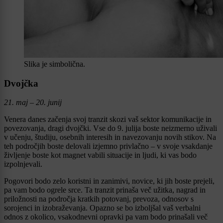
Slika je simbolična.
Dvojčka
21. maj – 20. junij
Venera danes začenja svoj tranzit skozi vaš sektor komunikacije in
povezovanja, dragi dvojčki. Vse do 9. julija boste neizmerno uživali
v učenju, študiju, osebnih interesih in navezovanju novih stikov. Na
teh področjih boste delovali izjemno privlačno – v svoje vsakdanje
življenje boste kot magnet vabili situacije in ljudi, ki vas bodo
izpolnjevali.
Pogovori bodo zelo koristni in zanimivi, novice, ki jih boste prejeli,
pa vam bodo ogrele srce. Ta tranzit prinaša več užitka, nagrad in
priložnosti na področja kratkih potovanj, prevoza, odnosov s
sorojenci in izobraževanja. Opazno se bo izboljšal vaš verbalni
odnos z okolico, vsakodnevni opravki pa vam bodo prinašali več