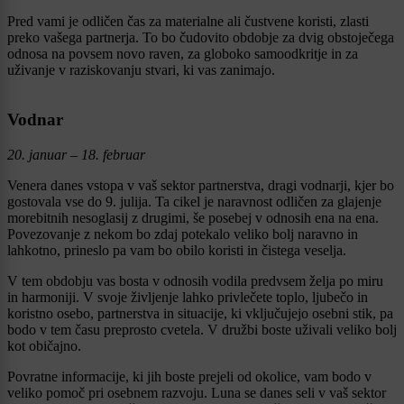
Pred vami je odličen čas za materialne ali čustvene koristi, zlasti
preko vašega partnerja. To bo čudovito obdobje za dvig obstoječega
odnosa na povsem novo raven, za globoko samoodkritje in za
uživanje v raziskovanju stvari, ki vas zanimajo.
Vodnar
20. januar – 18. februar
Venera danes vstopa v vaš sektor partnerstva, dragi vodnarji, kjer bo
gostovala vse do 9. julija. Ta cikel je naravnost odličen za glajenje
morebitnih nesoglasij z drugimi, še posebej v odnosih ena na ena.
Povezovanje z nekom bo zdaj potekalo veliko bolj naravno in
lahkotno, prineslo pa vam bo obilo koristi in čistega veselja.
V tem obdobju vas bosta v odnosih vodila predvsem želja po miru
in harmoniji. V svoje življenje lahko privlečete toplo, ljubečo in
koristno osebo, partnerstva in situacije, ki vključujejo osebni stik, pa
bodo v tem času preprosto cvetela. V družbi boste uživali veliko bolj
kot običajno.
Povratne informacije, ki jih boste prejeli od okolice, vam bodo v
veliko pomoč pri osebnem razvoju. Luna se danes seli v vaš sektor