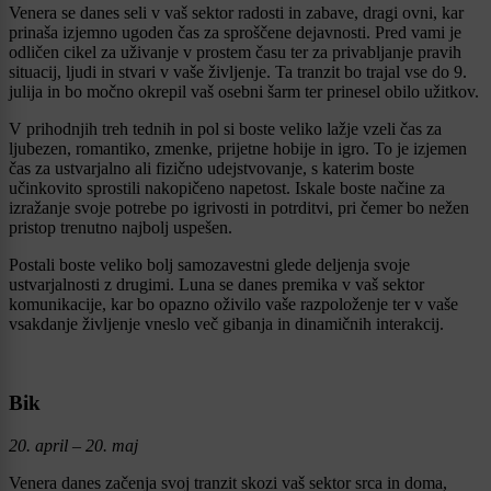
Venera se danes seli v vaš sektor radosti in zabave, dragi ovni, kar
prinaša izjemno ugoden čas za sproščene dejavnosti. Pred vami je
odličen cikel za uživanje v prostem času ter za privabljanje pravih
situacij, ljudi in stvari v vaše življenje. Ta tranzit bo trajal vse do 9.
julija in bo močno okrepil vaš osebni šarm ter prinesel obilo užitkov.
V prihodnjih treh tednih in pol si boste veliko lažje vzeli čas za
ljubezen, romantiko, zmenke, prijetne hobije in igro. To je izjemen
čas za ustvarjalno ali fizično udejstvovanje, s katerim boste
učinkovito sprostili nakopičeno napetost. Iskale boste načine za
izražanje svoje potrebe po igrivosti in potrditvi, pri čemer bo nežen
pristop trenutno najbolj uspešen.
Postali boste veliko bolj samozavestni glede deljenja svoje
ustvarjalnosti z drugimi. Luna se danes premika v vaš sektor
komunikacije, kar bo opazno oživilo vaše razpoloženje ter v vaše
vsakdanje življenje vneslo več gibanja in dinamičnih interakcij.
Bik
20. april – 20. maj
Venera danes začenja svoj tranzit skozi vaš sektor srca in doma,