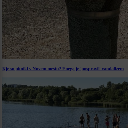
Kje so pitniki v Novem mestu? Enega je 'pospravil' vandalizem