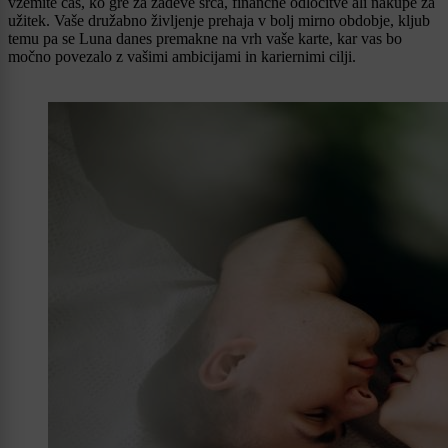
vzemite čas, ko gre za zadeve srca, finančne odločitve ali nakupe za
užitek. Vaše družabno življenje prehaja v bolj mirno obdobje, kljub
temu pa se Luna danes premakne na vrh vaše karte, kar vas bo
močno povezalo z vašimi ambicijami in kariernimi cilji.