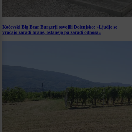
Kočevski Big Bear Burgerji osvojili Dolenjsko: »Ljudje se
vračajo zaradi hrane, ostanejo pa zaradi odnosa«