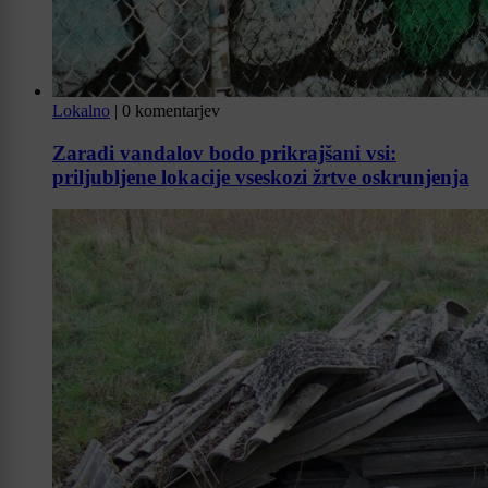
Lokalno
|
0 komentarjev
Zaradi vandalov bodo prikrajšani vsi:
priljubljene lokacije vseskozi žrtve oskrunjenja