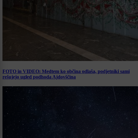
FOTO in VIDEO: Medtem ko občina odlaša, podjetniki sami
rešujejo ugled podhoda Ajdovščina