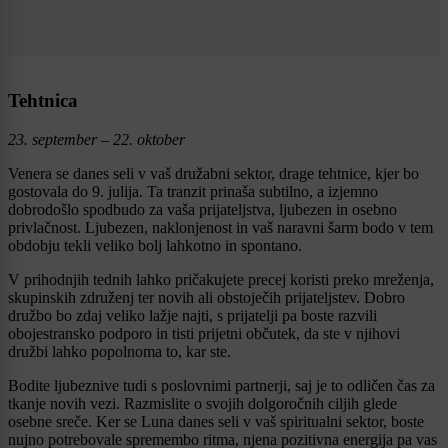
Tehtnica
23. september – 22. oktober
Venera se danes seli v vaš družabni sektor, drage tehtnice, kjer bo
gostovala do 9. julija. Ta tranzit prinaša subtilno, a izjemno
dobrodošlo spodbudo za vaša prijateljstva, ljubezen in osebno
privlačnost. Ljubezen, naklonjenost in vaš naravni šarm bodo v tem
obdobju tekli veliko bolj lahkotno in spontano.
V prihodnjih tednih lahko pričakujete precej koristi preko mreženja,
skupinskih združenj ter novih ali obstoječih prijateljstev. Dobro
družbo bo zdaj veliko lažje najti, s prijatelji pa boste razvili
obojestransko podporo in tisti prijetni občutek, da ste v njihovi
družbi lahko popolnoma to, kar ste.
Bodite ljubeznive tudi s poslovnimi partnerji, saj je to odličen čas za
tkanje novih vezi. Razmislite o svojih dolgoročnih ciljih glede
osebne sreče. Ker se Luna danes seli v vaš spiritualni sektor, boste
nujno potrebovale spremembo ritma, njena pozitivna energija pa vas