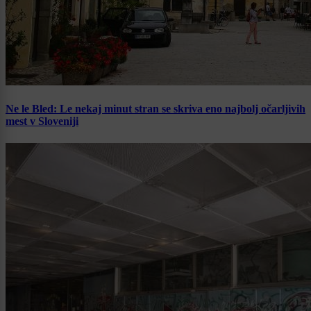
Ne le Bled: Le nekaj minut stran se skriva eno najbolj očarljivih
mest v Sloveniji