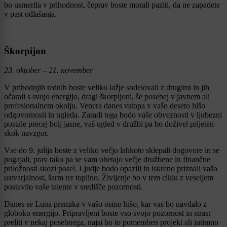
bo usmerila v prihodnost, čeprav boste morali paziti, da ne zapadete
v past odlašanja.
Škorpijon
23. oktober – 21. november
V prihodnjih tednih boste veliko lažje sodelovali z drugimi in jih
očarali s svojo energijo, dragi škorpijoni, še posebej v javnem ali
profesionalnem okolju. Venera danes vstopa v vašo deseto hišo
odgovornosti in ugleda. Zaradi tega bodo vaše obveznosti v ljubezni
postale precej bolj jasne, vaš ugled v družbi pa bo doživel prijeten
skok navzgor.
Vse do 9. julija boste z veliko večjo lahkoto sklepali dogovore in se
pogajali, prav tako pa se vam obetajo večje družbene in finančne
priložnosti skozi posel. Ljudje bodo opazili in iskreno priznali vašo
ustvarjalnost, šarm ter toplino. Življenje bo v tem ciklu z veseljem
postavilo vaše talente v središče pozornosti.
Danes se Luna premika v vašo osmo hišo, kar vas bo navdalo z
globoko energijo. Pripravljeni boste vso svojo pozornost in strast
preliti v nekaj posebnega, najsi bo to pomemben projekt ali intimno