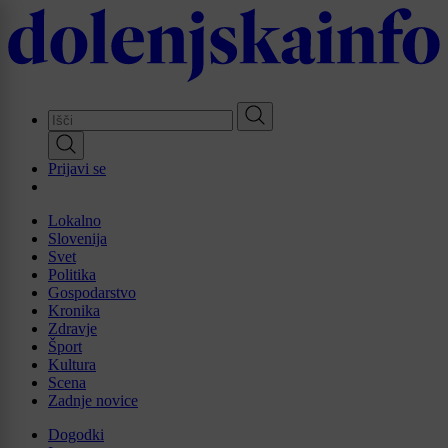
Skip
to
main
content
Prijavi se
Lokalno
Slovenija
Svet
Politika
Gospodarstvo
Kronika
Zdravje
Šport
Kultura
Scena
Zadnje novice
Dogodki