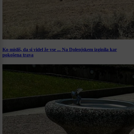
Ko misliš, da si videl že vse ... Na Dolenjskem izginila kar
pokošena trava