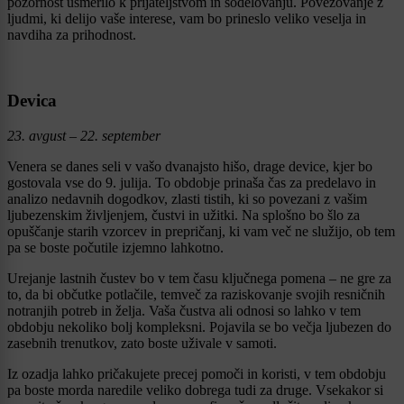
pozornost usmerilo k prijateljstvom in sodelovanju. Povezovanje z
ljudmi, ki delijo vaše interese, vam bo prineslo veliko veselja in
navdiha za prihodnost.
Devica
23. avgust – 22. september
Venera se danes seli v vašo dvanajsto hišo, drage device, kjer bo
gostovala vse do 9. julija. To obdobje prinaša čas za predelavo in
analizo nedavnih dogodkov, zlasti tistih, ki so povezani z vašim
ljubezenskim življenjem, čustvi in užitki. Na splošno bo šlo za
opuščanje starih vzorcev in prepričanj, ki vam več ne služijo, ob tem
pa se boste počutile izjemno lahkotno.
Urejanje lastnih čustev bo v tem času ključnega pomena – ne gre za
to, da bi občutke potlačile, temveč za raziskovanje svojih resničnih
notranjih potreb in želja. Vaša čustva ali odnosi so lahko v tem
obdobju nekoliko bolj kompleksni. Pojavila se bo večja ljubezen do
zasebnih trenutkov, zato boste uživale v samoti.
Iz ozadja lahko pričakujete precej pomoči in koristi, v tem obdobju
pa boste morda naredile veliko dobrega tudi za druge. Vsekakor si