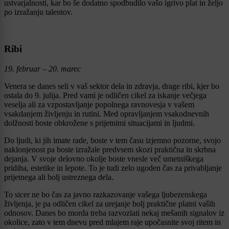
ustvarjalnosti, kar bo še dodatno spodbudilo vašo igrivo plat in željo
po izražanju talentov.
Ribi
19. februar – 20. marec
Venera se danes seli v vaš sektor dela in zdravja, drage ribi, kjer bo
ostala do 9. julija. Pred vami je odličen cikel za iskanje večjega
veselja ali za vzpostavljanje popolnega ravnovesja v vašem
vsakdanjem življenju in rutini. Med opravljanjem vsakodnevnih
dolžnosti boste obkrožene s prijetnimi situacijami in ljudmi.
Do ljudi, ki jih imate rade, boste v tem času izjemno pozorne, svojo
naklonjenost pa boste izražale predvsem skozi praktična in skrbna
dejanja. V svoje delovno okolje boste vnesle več umetniškega
pridiha, estetike in lepote. To je tudi zelo ugoden čas za privabljanje
prijetnega ali bolj ustreznega dela.
To sicer ne bo čas za javno razkazovanje vašega ljubezenskega
življenja, je pa odličen cikel za urejanje bolj praktične platni vaših
odnosov. Danes bo morda treba razvozlati nekaj mešanih signalov iz
okolice, zato v tem dnevu pred mlajem raje upočasnite svoj ritem in