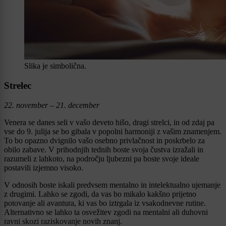
Slika je simbolična.
Strelec
22. november – 21. december
Venera se danes seli v vašo deveto hišo, dragi strelci, in od zdaj pa
vse do 9. julija se bo gibala v popolni harmoniji z vašim znamenjem.
To bo opazno dvignilo vašo osebno privlačnost in poskrbelo za
obilo zabave. V prihodnjih tednih boste svoja čustva izražali in
razumeli z lahkoto, na področju ljubezni pa boste svoje ideale
postavili izjemno visoko.
V odnosih boste iskali predvsem mentalno in intelektualno ujemanje
z drugimi. Lahko se zgodi, da vas bo mikalo kakšno prijetno
potovanje ali avantura, ki vas bo iztrgala iz vsakodnevne rutine.
Alternativno se lahko ta osvežitev zgodi na mentalni ali duhovni
ravni skozi raziskovanje novih znanj.