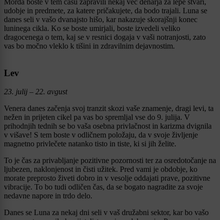
Morda boste v tem času zapravili nekaj več denarja za lepe stvari,
udobje in predmete, za katere pričakujete, da bodo trajali. Luna se
danes seli v vašo dvanajsto hišo, kar nakazuje skorajšnji konec
luninega cikla. Ko se boste umirjali, boste izvedeli veliko
dragocenega o tem, kaj se v resnici dogaja v vaši notranjosti, zato
vas bo močno vleklo k tišini in zdravilnim dejavnostim.
Lev
23. julij – 22. avgust
Venera danes začenja svoj tranzit skozi vaše znamenje, dragi levi, ta
nežen in prijeten cikel pa vas bo spremljal vse do 9. julija. V
prihodnjih tednih se bo vaša osebna privlačnost in karizma dvignila
v višave! S tem boste v odličnem položaju, da v svoje življenje
magnetno privlečete natanko tisto in tiste, ki si jih želite.
To je čas za privabljanje pozitivne pozornosti ter za osredotočanje na
ljubezen, naklonjenost in čisti užitek. Pred vami je obdobje, ko
morate preprosto živeti dobro in v vesolje oddajati prave, pozitivne
vibracije. To bo tudi odličen čas, da se bogato nagradite za svoje
nedavne napore in trdo delo.
Danes se Luna za nekaj dni seli v vaš družabni sektor, kar bo vašo