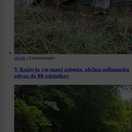
okolje
|
0 komentarjev
V Kočevju vse manj azbesta, občina sofinancira
odvoz do 80 odstotkov