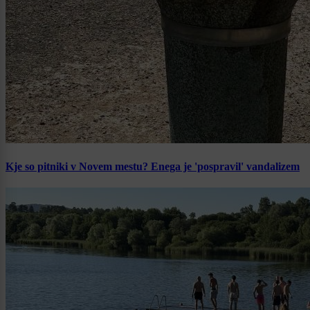
Kje so pitniki v Novem mestu? Enega je 'pospravil' vandalizem