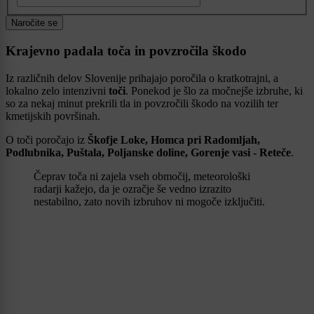
Naročite se
Krajevno padala toča in povzročila škodo
Iz različnih delov Slovenije prihajajo poročila o kratkotrajni, a
lokalno zelo intenzivni
toči
. Ponekod je šlo za močnejše izbruhe, ki
so za nekaj minut prekrili tla in povzročili škodo na vozilih ter
kmetijskih površinah.
O toči poročajo iz
Škofje Loke, Homca pri Radomljah,
Podlubnika, Puštala, Poljanske doline, Gorenje vasi - Reteče
.
Čeprav toča ni zajela vseh območij, meteorološki
radarji kažejo, da je ozračje še vedno izrazito
nestabilno, zato novih izbruhov ni mogoče izključiti.