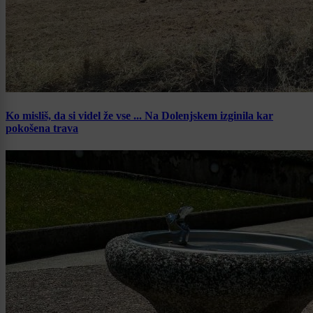
Ko misliš, da si videl že vse ... Na Dolenjskem izginila kar
pokošena trava