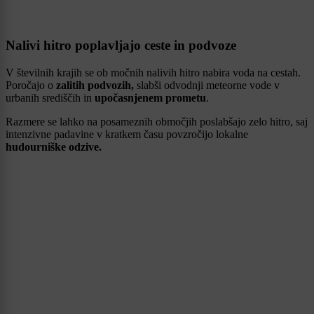
Nalivi hitro poplavljajo ceste in podvoze
V številnih krajih se ob močnih nalivih hitro nabira voda na cestah.
Poročajo o
zalitih podvozih,
slabši odvodnji meteorne vode v
urbanih središčih in
upočasnjenem prometu
.
Razmere se lahko na posameznih območjih poslabšajo zelo hitro, saj
intenzivne padavine v kratkem času povzročijo lokalne
hudourniške odzive.