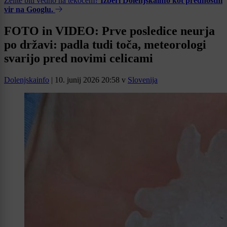
Želite biti vedno na tekočem?
Izberi Dolenjskainfo kot prednostni
vir na Googlu.
FOTO in VIDEO: Prve posledice neurja
po državi: padla tudi toča, meteorologi
svarijo pred novimi celicami
Dolenjskainfo
|
10. junij 2026 20:58
v
Slovenija