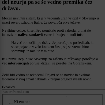
del neurja pa se še vedno premika čez
državo.
Močan nevihtni sistem, ki je v večernih urah vstopil v Slovenijo iz
smeri severovzhodne Italije, že povzroča prve težave.
Nevihtne celice, ki se hitro pomikajo proti vzhodu, prinašajo
intenzivne
nalive, sunkovit veter
in krajevno tudi
točo
.
Na več območjih po državi že poročajo o posledicah, ki
so se pojavile v zelo kratkem času, saj se vreme hitro
spreminja iz minute v minuto.
Iz Uprave Republike Slovenije za zaščito in reševanje poročajo o
več
intervencijah
po vsej državi, še posebej na Gorenjskem.
Želiš biti vedno na tekočem? Prijavi se na novice in dvakrat
tedensko v svoj email nabiralnik prejmi pregled svežih novic.
E-naslov
CAPTCHA
Nisem robot