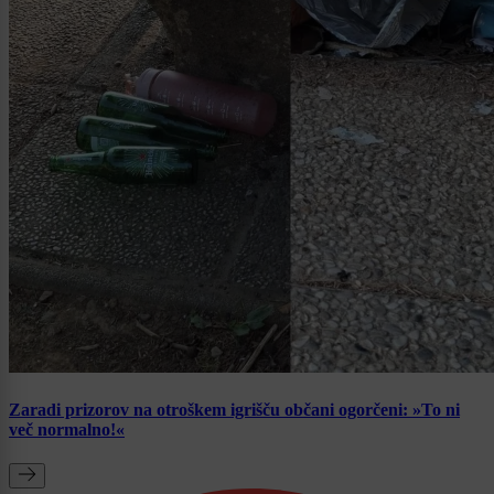
Zaradi prizorov na otroškem igrišču občani ogorčeni: »To ni
več normalno!«