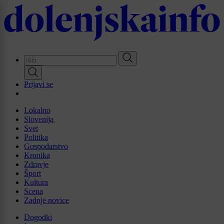
Skip
to
main
content
Prijavi se
Lokalno
Slovenija
Svet
Politika
Gospodarstvo
Kronika
Zdravje
Šport
Kultura
Scena
Zadnje novice
Dogodki