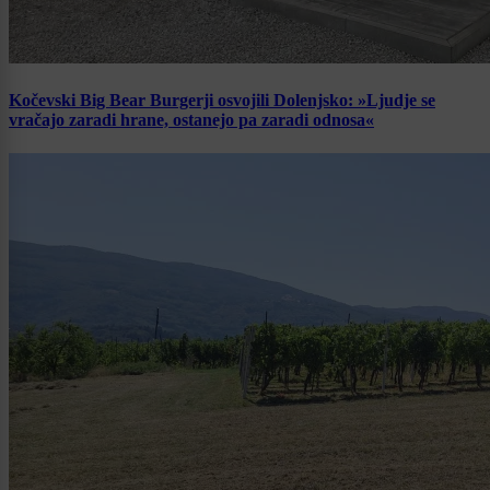
Kočevski Big Bear Burgerji osvojili Dolenjsko: »Ljudje se
vračajo zaradi hrane, ostanejo pa zaradi odnosa«