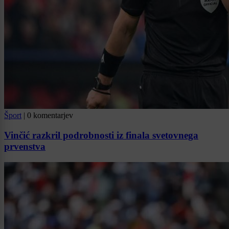
Šport
|
0 komentarjev
Vinčić razkril podrobnosti iz finala svetovnega
prvenstva