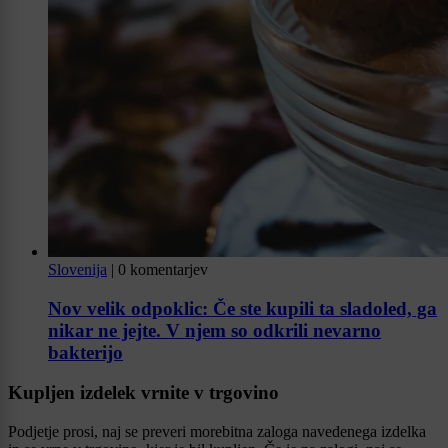
Slovenija
|
0 komentarjev
Nov velik odpoklic: Če ste kupili ta sladoled, ga
nikar ne jejte. V njem so odkrili nevarno
bakterijo
Kupljen izdelek vrnite v trgovino
Podjetje prosi, naj se preveri morebitna zaloga navedenega izdelka