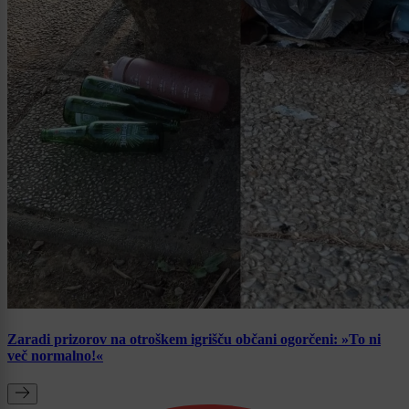
Zaradi prizorov na otroškem igrišču občani ogorčeni: »To ni
več normalno!«