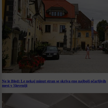
Ne le Bled: Le nekaj minut stran se skriva eno najbolj očarljivih
mest v Sloveniji