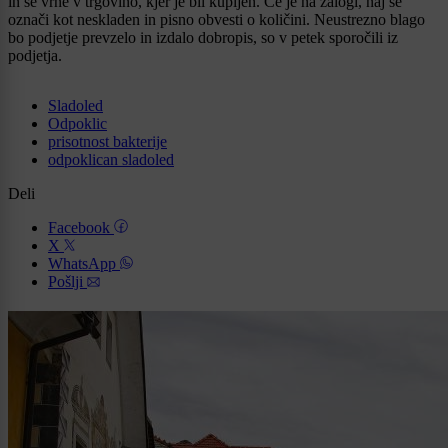
in se vrne v trgovino, kjer je bil kupljen. Če je na zalogi, naj se
označi kot neskladen in pisno obvesti o količini. Neustrezno blago
bo podjetje prevzelo in izdalo dobropis, so v petek sporočili iz
podjetja.
Sladoled
Odpoklic
prisotnost bakterije
odpoklican sladoled
Deli
Facebook
X
WhatsApp
Pošlji