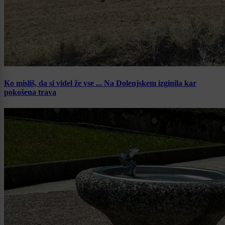
Ko misliš, da si videl že vse ... Na Dolenjskem izginila kar
pokošena trava