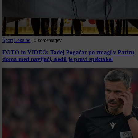
Šport
Lokalno
|
0 komentarjev
FOTO in VIDEO: Tadej Pogačar po zmagi v Parizu
doma med navijači, sledil je pravi spektakel