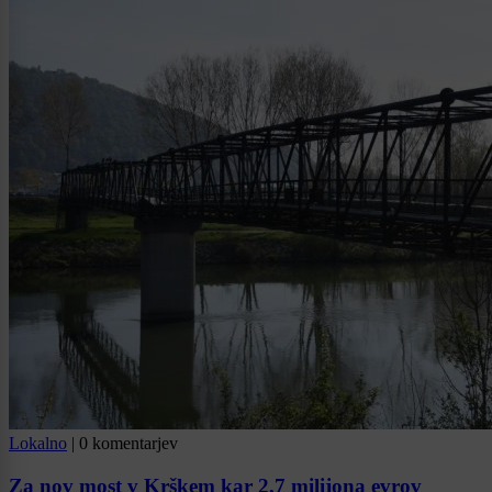
Lokalno
|
0 komentarjev
Za nov most v Krškem kar 2,7 milijona evrov