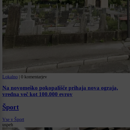
Lokalno
|
0 komentarjev
Na novomeško pokopališče prihaja nova ograja,
vredna več kot 100.000 evrov
Šport
Vse v Šport
uspeh