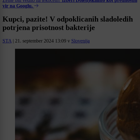
Želite biti vedno na tekočem?
Izberi Dolenjskainfo kot prednostni
vir na Googlu.
Kupci, pazite! V odpoklicanih sladoledih
potrjena prisotnost bakterije
STA
|
21. september 2024 13:09
v
Slovenija