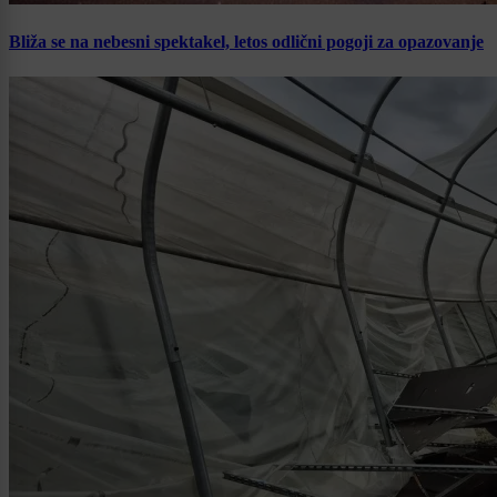
Bliža se na nebesni spektakel, letos odlični pogoji za opazovanje