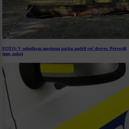
FOTO: V soboškem mestnem parku podrli več dreves. Preverili
smo, zakaj