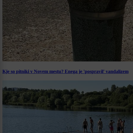
Kje so pitniki v Novem mestu? Enega je 'pospravil' vandalizem