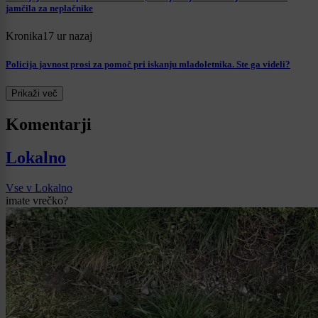
jamčila za neplačnike
Kronika
17 ur nazaj
Policija javnost prosi za pomoč pri iskanju mladoletnika. Ste ga videli?
Prikaži več
Komentarji
Lokalno
Vse v Lokalno
imate vrečko?