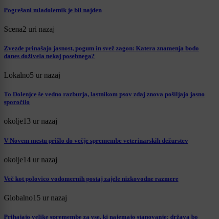
Pogrešani mladoletnik je bil najden
Scena
2 uri nazaj
Zvezde prinašajo jasnost, pogum in svež zagon: Katera znamenja bodo
danes doživela nekaj posebnega?
Lokalno
5 ur nazaj
To Dolenjce še vedno razburja, lastnikom psov zdaj znova pošiljajo jasno
sporočilo
okolje
13 ur nazaj
V Novem mestu prišlo do večje spremembe veterinarskih dežurstev
okolje
14 ur nazaj
Več kot polovico vodomernih postaj zajele nizkovodne razmere
Globalno
15 ur nazaj
Prihajajo velike spremembe za vse, ki najemajo stanovanje: država bo