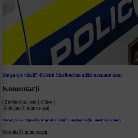
Ste ga kje videli? 45-letni Mariborčan odšel neznano kam
Komentarji
Zadnje objavljeno
V živo
Globalno
10 minut nazaj
Pozor, če se odpravljate proti morju! Ponekod večkilometrske kolone
Kronika
51 minut nazaj