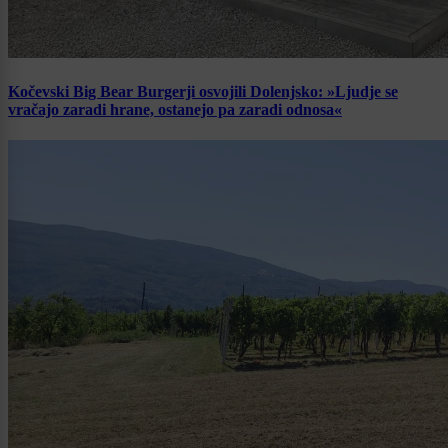
Kočevski Big Bear Burgerji osvojili Dolenjsko: »Ljudje se
vračajo zaradi hrane, ostanejo pa zaradi odnosa«