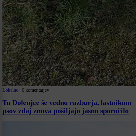
Lokalno
|
0 komentarjev
To Dolenjce še vedno razburja, lastnikom
psov zdaj znova pošiljajo jasno sporočilo