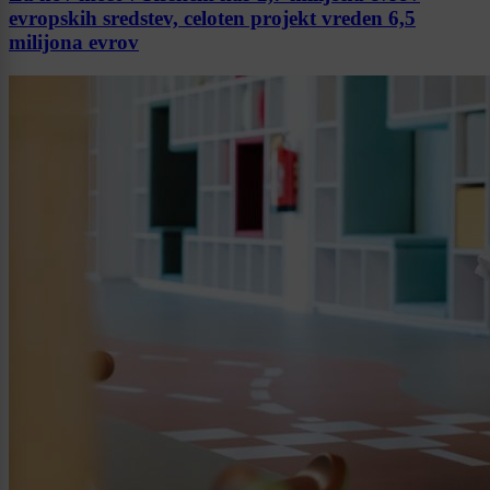
evropskih sredstev, celoten projekt vreden 6,5
milijona evrov