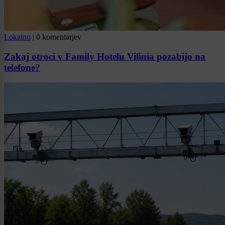
Lokalno
|
0 komentarjev
Zakaj otroci v Family Hotelu Vilinia pozabijo na
telefone?