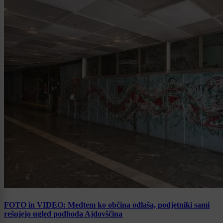
FOTO in VIDEO: Medtem ko občina odlaša, podjetniki sami
rešujejo ugled podhoda Ajdovščina