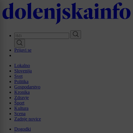
Skip
to
main
content
Prijavi se
Lokalno
Slovenija
Svet
Politika
Gospodarstvo
Kronika
Zdravje
Šport
Kultura
Scena
Zadnje novice
Dogodki