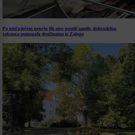
Po uničujočem neurju jih niso pustili samih, dobrodelna
zakonca pomagala družinama iz Zaloga