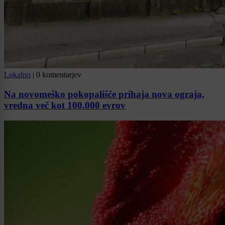
Lokalno
|
0 komentarjev
Na novomeško pokopališče prihaja nova ograja,
vredna več kot 100.000 evrov