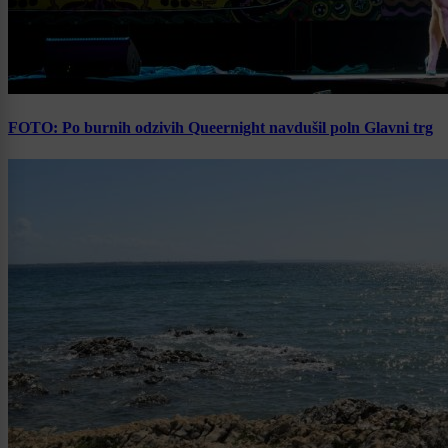
FOTO: Po burnih odzivih Queernight navdušil poln Glavni trg