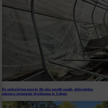
Po uničujočem neurju jih niso pustili samih, dobrodelna
zakonca pomagala družinama iz Zaloga