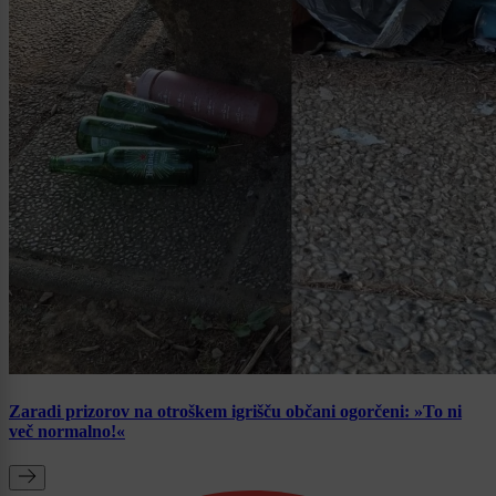
Zaradi prizorov na otroškem igrišču občani ogorčeni: »To ni
več normalno!«