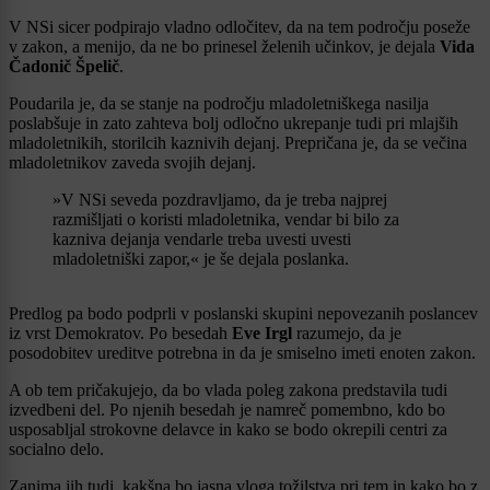
V NSi sicer podpirajo vladno odločitev, da na tem področju poseže
v zakon, a menijo, da ne bo prinesel želenih učinkov, je dejala
Vida
Čadonič Špelič
.
Poudarila je, da se stanje na področju mladoletniškega nasilja
poslabšuje in zato zahteva bolj odločno ukrepanje tudi pri mlajših
mladoletnikih, storilcih kaznivih dejanj. Prepričana je, da se večina
mladoletnikov zaveda svojih dejanj.
»V NSi seveda pozdravljamo, da je treba najprej
razmišljati o koristi mladoletnika, vendar bi bilo za
kazniva dejanja vendarle treba uvesti uvesti
mladoletniški zapor,« je še dejala poslanka.
Predlog pa bodo podprli v poslanski skupini nepovezanih poslancev
iz vrst Demokratov. Po besedah
Eve Irgl
razumejo, da je
posodobitev ureditve potrebna in da je smiselno imeti enoten zakon.
A ob tem pričakujejo, da bo vlada poleg zakona predstavila tudi
izvedbeni del. Po njenih besedah je namreč pomembno, kdo bo
usposabljal strokovne delavce in kako se bodo okrepili centri za
socialno delo.
Zanima jih tudi, kakšna bo jasna vloga tožilstva pri tem in kako bo z