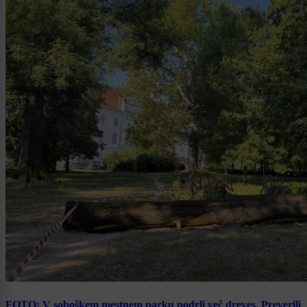
FOTO: V soboškem mestnem parku podrli več dreves. Preverili