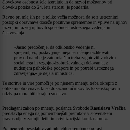
človekova osebnost šele izgrajuje in da razvoj možganov pri
človeku poteka do 24. leta starosti, je poudarila.
Ravno pri mlajših pa je toliko večja možnost, da se z ustreznimi
postopki obravnave doseže pozitivne spremembe in vplive na njihov
razvoj in razvoj njihovih sposobnosti ustreznega vedenja in
čustvovanja.
»Jasno predočenje, da odklonsko vedenje ni
sprejemljivo, postavljanje meja ter učenje razlikovati
prav od narobe je zato mlajšim treba zagotoviti v okviru
socialnega in vzgojno-izobraževalnega delovanja, z
nudenjem psihološke podpore in po potrebi ustreznega
zdravljenja,« je dejala ministrica.
Te storitve in vire pomoči je po njenem mnenju treba okrepiti z
oblikami obravnave, ki so dokazano učinkovite, kazenskopravni
odziv pa mora biti skrajno sredstvo.
Predlagani zakon po mnenju poslanca Svobode
Rastislava Vrečka
predstavlja enega najpomembnejših premikov v slovenskem
pravosodju v zadnjih letih in »civilizacijski korak naprej«.
Po njegovih besedah v zadnjih letih spremljamo porast