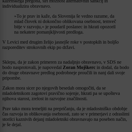
kazenskega pregona, širi možnost alternativnih sankcij in
individualizira obravnavo.
»To je prav in kaže, da Slovenija še vedno razume, da
mlad človek ni dokončno oblikovana osebnost, temveč
bitje v razvoju,« je poudaril poslanec in hkrati opozoril
na nekatere pomanjkljivosti predloga.
V Levici med drugim želijo jasnejše roke v postopkih in boljšo
razporeditev strokovnih ekip po državi.
Sklepu, da je zakon primeren za nadaljnjo obravnavo, v SDS ne
bodo nasprotovali, je napovedal
Zoran Mojškerc
in dodal, da bodo
do druge obravnave predlog podrobneje proučili in nanj dali svoje
pripombe.
Zakon mora sicer po njegovih besedah omogočiti, da se
mladoletnikom zagotovi pravično sojenje, hkrati pa se upošteva
njihova starost, zrelost in razvojne značilnosti.
Prav tako mora temeljiti na prepričanju, da je mladostniško obdobje
čas razvoja in oblikovanja osebnosti, zato se v primerjavi z odraslimi
storilci kaznivih dejanj mladoletniki obravnavajo na poseben način,
je še dejal.