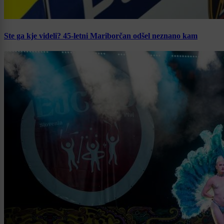
Ste ga kje videli? 45-letni Mariborčan odšel neznano kam