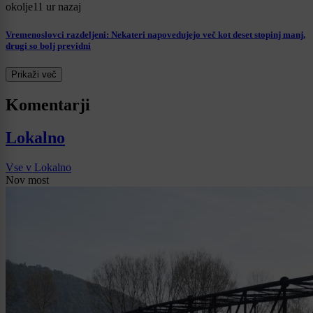
okolje
11 ur nazaj
Vremenoslovci razdeljeni: Nekateri napovedujejo več kot deset stopinj manj,
drugi so bolj previdni
Prikaži več
Komentarji
Lokalno
Vse v Lokalno
Nov most