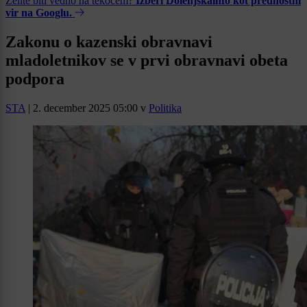
Želite biti vedno na tekočem?
Izberi Dolenjskainfo kot prednostni
vir na Googlu.
Zakonu o kazenski obravnavi
mladoletnikov se v prvi obravnavi obeta
podpora
STA
|
2. december 2025 05:00
v
Politika