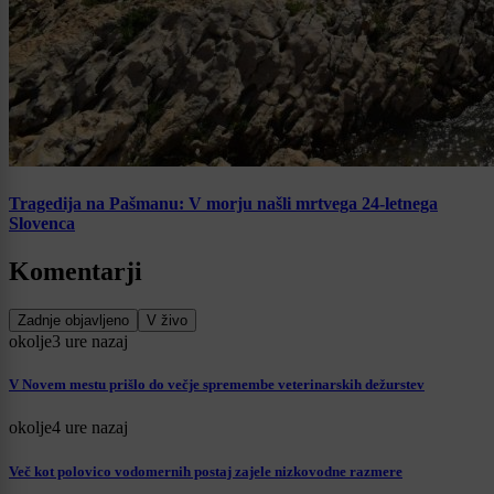
Tragedija na Pašmanu: V morju našli mrtvega 24-letnega
Slovenca
Komentarji
Zadnje objavljeno
V živo
okolje
3 ure nazaj
V Novem mestu prišlo do večje spremembe veterinarskih dežurstev
okolje
4 ure nazaj
Več kot polovico vodomernih postaj zajele nizkovodne razmere