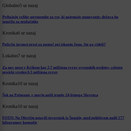
Globalno
5 ur nazaj
Prihajajo velike spremembe za vse, ki najemajo stanovanje: država bo
jamčila za neplačnike
Kronika
6 ur nazaj
Policija javnost prosi za pomoč pri iskanju Jona. Ste ga videli?
Lokalno
7 ur nazaj
Za nov most v Krškem kar 2,7 milijona evrov evropskih sredstev, celoten
projekt vreden 6,5 milijona evrov
Kronika
10 ur nazaj
Šok na Pašmanu, v morju našli truplo 24-letnega Slovenca
Kronika
10 ur nazaj
FOTO: Na Obrežju ustavili tovornjak iz Španije, med pohištvom našli 177
kilogramov konoplje