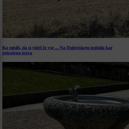
Ko misliš, da si videl že vse ... Na Dolenjskem izginila kar
pokošena trava