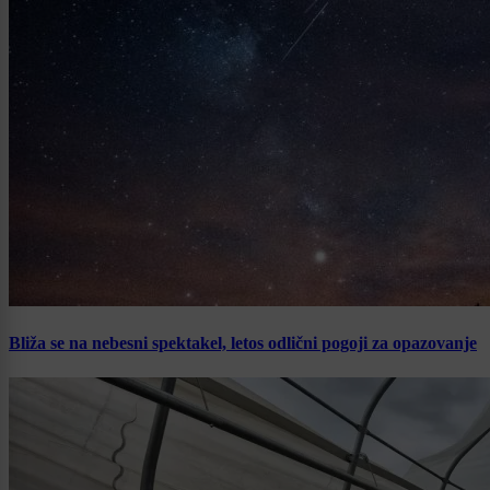
Bliža se na nebesni spektakel, letos odlični pogoji za opazovanje