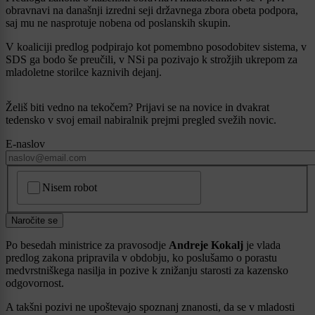
obravnavi na današnji izredni seji državnega zbora obeta podpora,
saj mu ne nasprotuje nobena od poslanskih skupin.
V koaliciji predlog podpirajo kot pomembno posodobitev sistema, v
SDS ga bodo še preučili, v NSi pa pozivajo k strožjih ukrepom za
mladoletne storilce kaznivih dejanj.
Želiš biti vedno na tekočem? Prijavi se na novice in dvakrat
tedensko v svoj email nabiralnik prejmi pregled svežih novic.
E-naslov
CAPTCHA
Nisem robot
Naročite se
Po besedah ministrice za pravosodje
Andreje Kokalj
je vlada
predlog zakona pripravila v obdobju, ko poslušamo o porastu
medvrstniškega nasilja in pozive k znižanju starosti za kazensko
odgovornost.
A takšni pozivi ne upoštevajo spoznanj znanosti, da se v mladosti