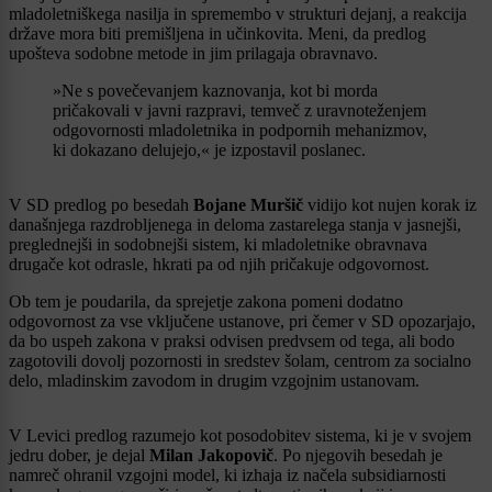
mladoletniškega nasilja in spremembo v strukturi dejanj, a reakcija
države mora biti premišljena in učinkovita. Meni, da predlog
upošteva sodobne metode in jim prilagaja obravnavo.
»Ne s povečevanjem kaznovanja, kot bi morda
pričakovali v javni razpravi, temveč z uravnoteženjem
odgovornosti mladoletnika in podpornih mehanizmov,
ki dokazano delujejo,« je izpostavil poslanec.
V SD predlog po besedah
Bojane Muršič
vidijo kot nujen korak iz
današnjega razdrobljenega in deloma zastarelega stanja v jasnejši,
preglednejši in sodobnejši sistem, ki mladoletnike obravnava
drugače kot odrasle, hkrati pa od njih pričakuje odgovornost.
Ob tem je poudarila, da sprejetje zakona pomeni dodatno
odgovornost za vse vključene ustanove, pri čemer v SD opozarjajo,
da bo uspeh zakona v praksi odvisen predvsem od tega, ali bodo
zagotovili dovolj pozornosti in sredstev šolam, centrom za socialno
delo, mladinskim zavodom in drugim vzgojnim ustanovam.
V Levici predlog razumejo kot posodobitev sistema, ki je v svojem
jedru dober, je dejal
Milan Jakopovič
. Po njegovih besedah je
namreč ohranil vzgojni model, ki izhaja iz načela subsidiarnosti