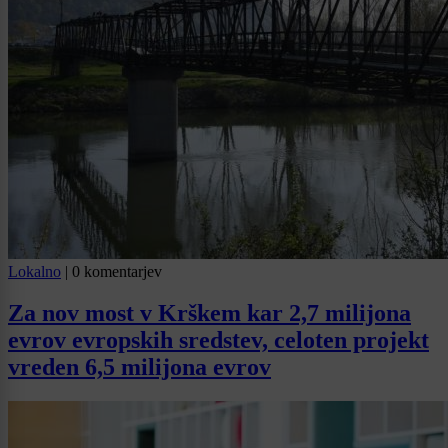
Lokalno
|
0 komentarjev
Za nov most v Krškem kar 2,7 milijona
evrov evropskih sredstev, celoten projekt
vreden 6,5 milijona evrov