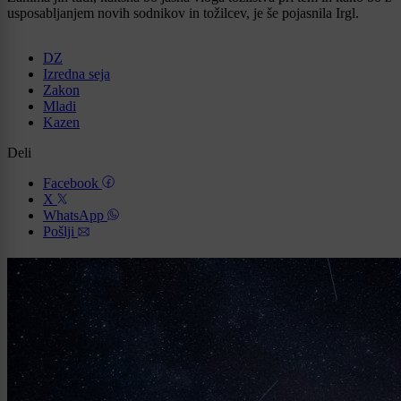
usposabljanjem novih sodnikov in tožilcev, je še pojasnila Irgl.
DZ
Izredna seja
Zakon
Mladi
Kazen
Deli
Facebook
X
WhatsApp
Pošlji