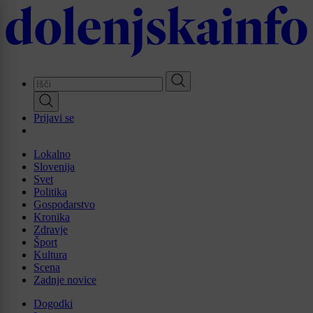
Skip
to
main
content
Prijavi se
Lokalno
Slovenija
Svet
Politika
Gospodarstvo
Kronika
Zdravje
Šport
Kultura
Scena
Zadnje novice
Dogodki