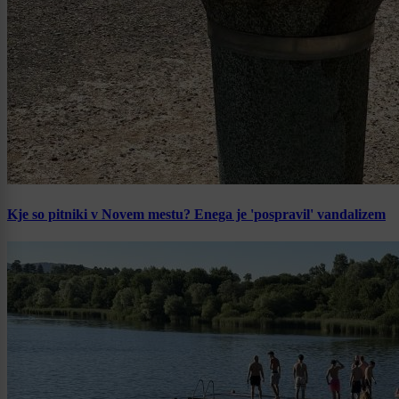
Kje so pitniki v Novem mestu? Enega je 'pospravil' vandalizem