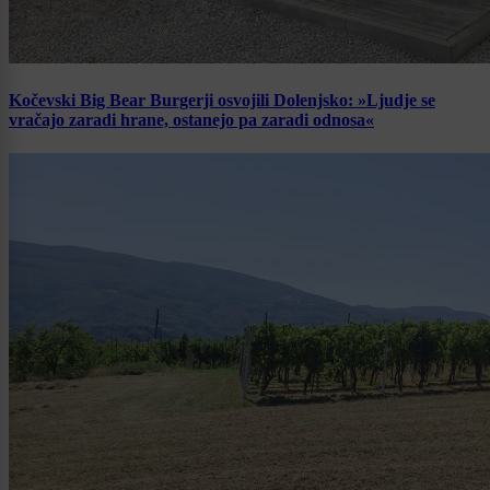
Kočevski Big Bear Burgerji osvojili Dolenjsko: »Ljudje se
vračajo zaradi hrane, ostanejo pa zaradi odnosa«