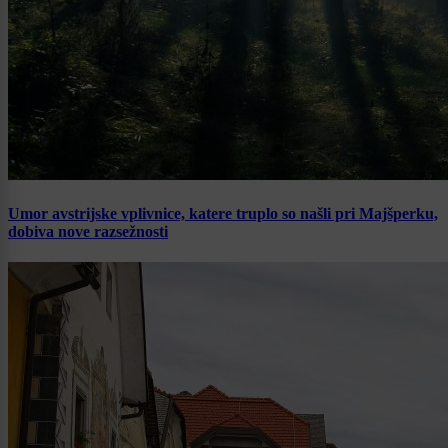
Umor avstrijske vplivnice, katere truplo so našli pri Majšperku,
dobiva nove razsežnosti