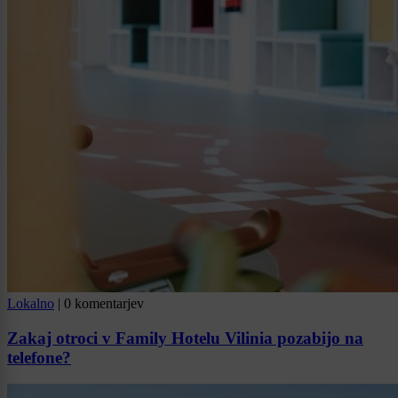
Lokalno
|
0 komentarjev
Zakaj otroci v Family Hotelu Vilinia pozabijo na
telefone?