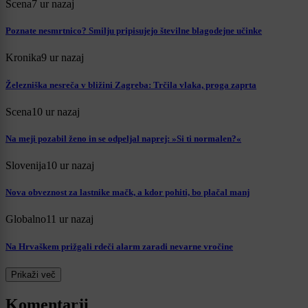
Scena
7 ur nazaj
Poznate nesmrtnico? Smilju pripisujejo številne blagodejne učinke
Kronika
9 ur nazaj
Železniška nesreča v bližini Zagreba: Trčila vlaka, proga zaprta
Scena
10 ur nazaj
Na meji pozabil ženo in se odpeljal naprej: »Si ti normalen?«
Slovenija
10 ur nazaj
Nova obveznost za lastnike mačk, a kdor pohiti, bo plačal manj
Globalno
11 ur nazaj
Na Hrvaškem prižgali rdeči alarm zaradi nevarne vročine
Prikaži več
Komentarji