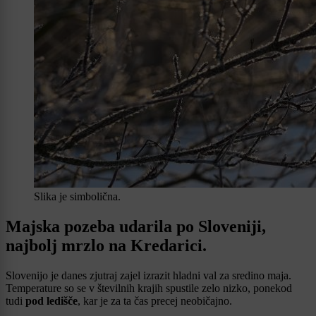
Slika je simbolična.
Majska pozeba udarila po Sloveniji,
najbolj mrzlo na Kredarici.
Slovenijo je danes zjutraj zajel izrazit hladni val za sredino maja.
Temperature so se v številnih krajih spustile zelo nizko, ponekod
tudi
pod ledišče
, kar je za ta čas precej neobičajno.