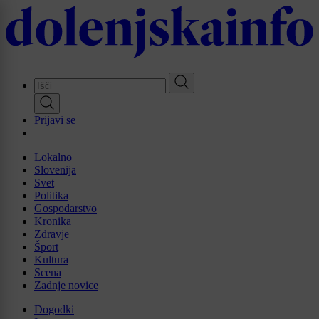
Skip
to
main
content
Prijavi se
Lokalno
Slovenija
Svet
Politika
Gospodarstvo
Kronika
Zdravje
Šport
Kultura
Scena
Zadnje novice
Dogodki