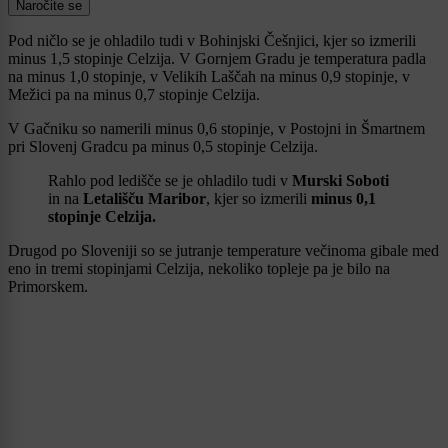
Naročite se
Pod ničlo se je ohladilo tudi v Bohinjski Češnjici, kjer so izmerili
minus 1,5 stopinje Celzija. V Gornjem Gradu je temperatura padla
na minus 1,0 stopinje, v Velikih Laščah na minus 0,9 stopinje, v
Mežici pa na minus 0,7 stopinje Celzija.
V Gačniku so namerili minus 0,6 stopinje, v Postojni in Šmartnem
pri Slovenj Gradcu pa minus 0,5 stopinje Celzija.
Rahlo pod ledišče se je ohladilo tudi v
Murski Soboti
in na
Letališču Maribor
, kjer so izmerili
minus 0,1
stopinje Celzija.
Drugod po Sloveniji so se jutranje temperature večinoma gibale med
eno in tremi stopinjami Celzija, nekoliko topleje pa je bilo na
Primorskem.