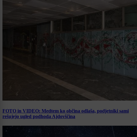
FOTO in VIDEO: Medtem ko občina odlaša, podjetniki sami
rešujejo ugled podhoda Ajdovščina