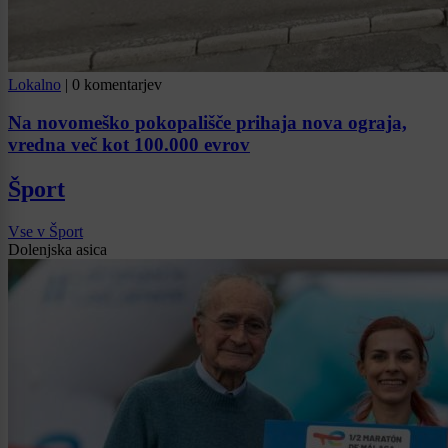
Lokalno
|
0 komentarjev
Na novomeško pokopališče prihaja nova ograja,
vredna več kot 100.000 evrov
Šport
Vse v Šport
Dolenjska asica