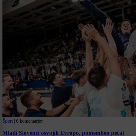
Šport
|
0 komentarjev
Mladi Slovenci osvojili Evropo, pomemben pečat