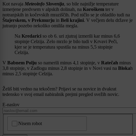
Kot navaja
Meteoinfo Slovenija
, so bile najnižje temperature
izmerjene predvsem v alpskih dolinah, na
Koroškem
ter v
notranjskih in kočevskih mraziščih. Pod ničlo se je ohladilo tudi na
Štajerskem, v Prekmurju
in
Beli krajini
. V večjem delu države je
jutranjo pozebo nekoliko omilila megla.
Na
Kredarici
so ob 6. uri zjutraj izmerili kar minus 6,6
stopinje Celzija. Zelo mrzlo je bilo tudi v Krvavi Peči,
kjer se je temperatura spustila na minus 5,5 stopinje
Celzija.
V
Babnem Polju
so namerili minus 4,1 stopinje, v
Ratečah
minus
3,8 stopinje, v Zadlogu minus 2,8 stopinje in v Novi vasi na
Bloka
h
minus 2,5 stopinje Celzija.
Želiš biti vedno na tekočem? Prijavi se na novice in dvakrat
tedensko v svoj email nabiralnik prejmi pregled svežih novic.
E-naslov
CAPTCHA
Nisem robot