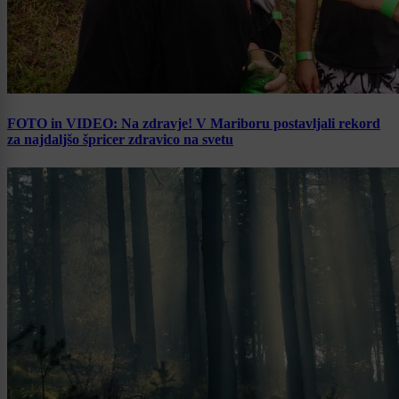
FOTO in VIDEO: Na zdravje! V Mariboru postavljali rekord
za najdaljšo špricer zdravico na svetu