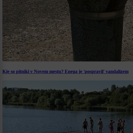
Kje so pitniki v Novem mestu? Enega je 'pospravil' vandalizem