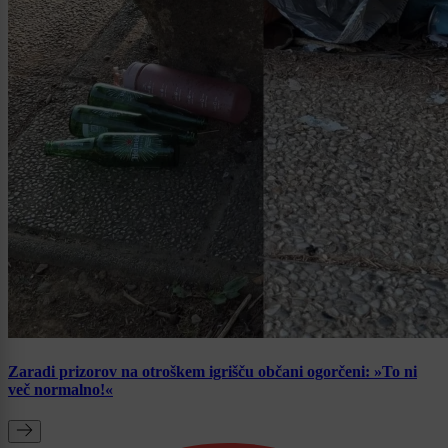
Zaradi prizorov na otroškem igrišču občani ogorčeni: »To ni
več normalno!«