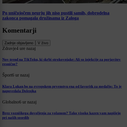
Po uničujočem neurju jih niso pustili samih, dobrodelna
zakonca pomagala družinama iz Zaloga
Komentarji
Zadnje objavljeno
V živo
Zdravje
4 ure nazaj
Nov trend na TikToku, ki skrbi strokovnjake: Ali so injekcije za porjavitev
resnične?
Šport
6 ur nazaj
Klara Lukan bo na evropskem prvenstvu ena od favoritk za medaljo: To je
napovedala Dolenjka
Globalno
6 ur nazaj
Brez vozniškega dovoljenja za volanom? Tako visoko kazen vam napišejo
pri naših sosedih