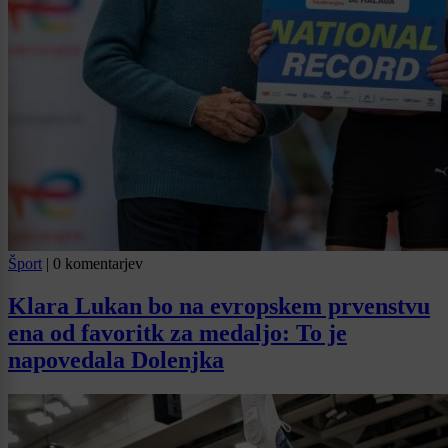
Šport
|
0 komentarjev
Klara Lukan bo na evropskem prvenstvu
ena od favoritk za medaljo: To je
napovedala Dolenjka