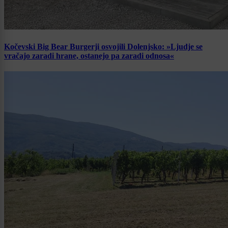
Kočevski Big Bear Burgerji osvojili Dolenjsko: »Ljudje se
vračajo zaradi hrane, ostanejo pa zaradi odnosa«