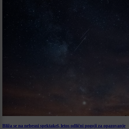
Bliža se na nebesni spektakel, letos odlični pogoji za opazovanje