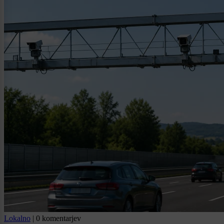
Lokalno
|
0 komentarjev