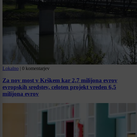
Lokalno
|
0 komentarjev
Za nov most v Krškem kar 2,7 milijona evrov
evropskih sredstev, celoten projekt vreden 6,5
milijona evrov