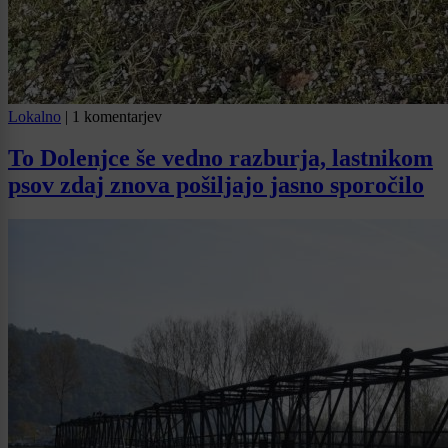
Lokalno
|
1 komentarjev
To Dolenjce še vedno razburja, lastnikom
psov zdaj znova pošiljajo jasno sporočilo