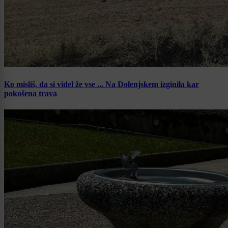
Ko misliš, da si videl že vse ... Na Dolenjskem izginila kar
pokošena trava