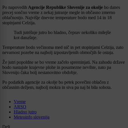
Po napovedih
Agencije Republike Slovenije za okolje
bo danes
precej sončno vreme z nekaj jutranje megle in občasno zmerno
oblačnostjo. Najvišje dnevne temperature bodo med 14 in 18
stopinjami Celzija.
Tudi jutrišnje jutro bo hladno, čeprav nekoliko milejše
kot današnje.
Temperature bodo večinoma med nič in pet stopinjami Celzija, zato
nevarnost pozebe na najbolj izpostavljenih območjih še ostaja.
Že jutri popoldne se bo vreme začelo spreminjati. Na zahodu države
bodo nastajale krajevne plohe in posamezne nevihte, nato pa
Slovenijo čaka bolj nestanovitno obdobje.
Po podatkih agencije za okolje bo petek povečini oblačen z
občasnim dežjem, najbolj mokra in siva pa naj bi bila sobota.
Vreme
ARSO
Hladno jutro
Meteoinfo slovenija
Deli