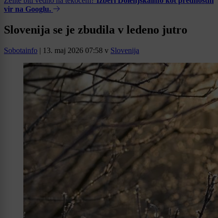
Želite biti vedno na tekočem?
Izberi Dolenjskainfo kot prednostni
vir na Googlu.
Slovenija se je zbudila v ledeno jutro
Sobotainfo
|
13. maj 2026 07:58
v
Slovenija