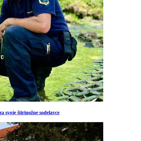
Prijavi se na cajtng
za svoje štirinožne sodelavce