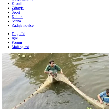
Kronika
Zdravje
Šport
Kultura
Scena
Zadnje novice
Dogodki
Igre
Forum
Mali oglasi