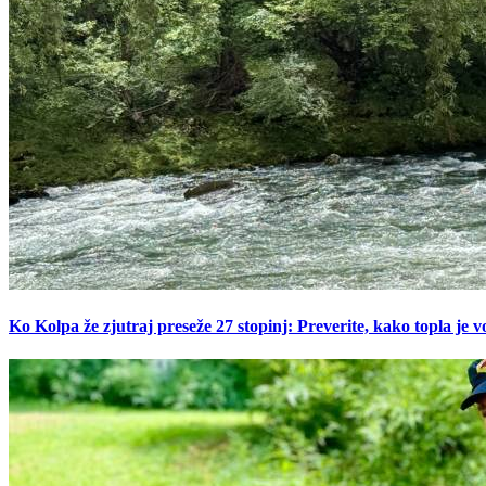
Ko Kolpa že zjutraj preseže 27 stopinj: Preverite, kako topla je v