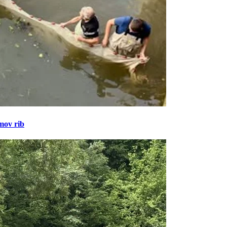
amov rib