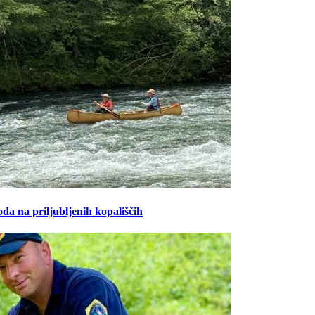
oda na priljubljenih kopališčih