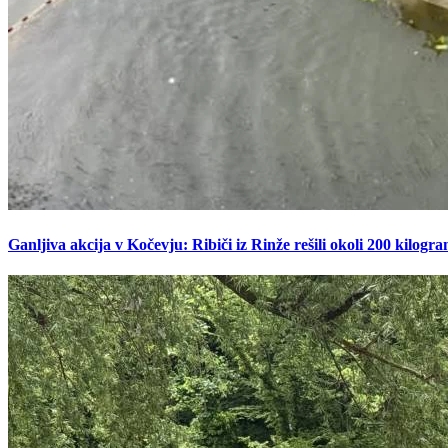
Ganljiva akcija v Kočevju: Ribiči iz Rinže rešili okoli 200 kilogr