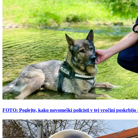
FOTO: Poglejte, kako novomeški policisti v tej vročini poskrbijo 