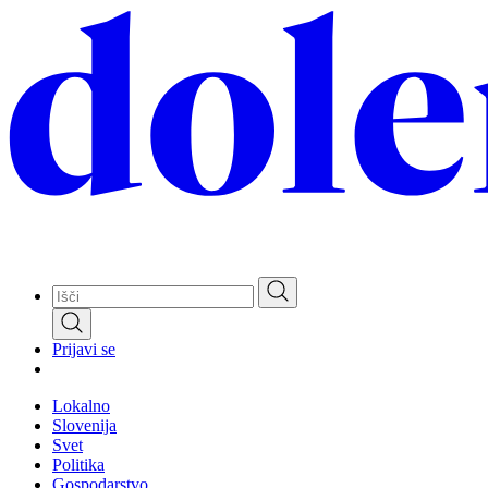
Skip
to
main
content
Prijavi se
Lokalno
Slovenija
Svet
Politika
Gospodarstvo