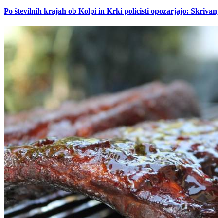
Po številnih krajah ob Kolpi in Krki policisti opozarjajo: Skrivan