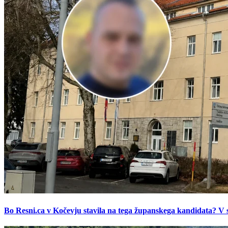
Bo Resni.ca v Kočevju stavila na tega županskega kandidata? V s