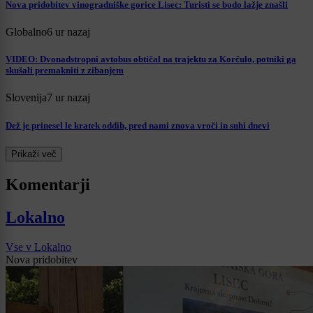
Nova pridobitev vinogradniške gorice Lisec: Turisti se bodo lažje znašli
Globalno
6 ur nazaj
VIDEO: Dvonadstropni avtobus obtičal na trajektu za Korčulo, potniki ga
skušali premakniti z zibanjem
Slovenija
7 ur nazaj
Dež je prinesel le kratek oddih, pred nami znova vroči in suhi dnevi
Prikaži več
Komentarji
Lokalno
Vse v Lokalno
Nova pridobitev