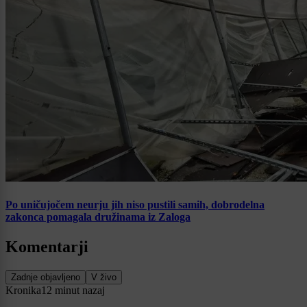
Po uničujočem neurju jih niso pustili samih, dobrodelna
zakonca pomagala družinama iz Zaloga
Komentarji
Zadnje objavljeno
V živo
Kronika
12 minut nazaj