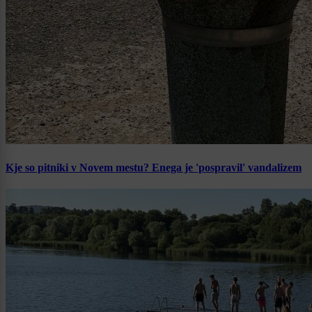
Kje so pitniki v Novem mestu? Enega je 'pospravil' vandalizem