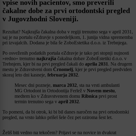
vpise novih pacientov, smo preverili
čakalne dobe za prvi ortodontski pregled
v Jugovzhodni Sloveniji.
Rezultat? Najkrajša čakalna doba v regiji trenutno sega v april 2031,
saj je na portalu eZdravje s ponedeljkom, 1. junija vidna sprememba
pri izvajalcih. Dodana je bila še ZoboEstetika d.o.o. iz Trebnjega.
Po osveženih podatkih portala eZdravje je tako pri stopnji nujnosti
»redno« trenutno
najkrajša
čakalna dobav ZoboEstetiki d.o.o. v
Trebnjem, kjer bi na prvi pregled čakali do
aprila 2031
. Na drugem
mestu je Zdravstveni dom
Črnomelj
, kjer je prvi pregled predviden
skoraj leto dni kasneje,
februarja 2032
.
Mesec dni pozneje,
marca 2032
, sta na vrsti ambulanti
MG Ortodont in Ortodontija Ferlež v
Novem mestu
,
medtem ko v Zdravstvenem domu
Ribnica
prvi prost
termin trenutno sega v
april
2032
.
To pomeni, da bi otrok, ki bi bil danes naročen na prvi ortodontski
pregled, na vrsto lahko prišel šele čez pet oziroma šest let.
Želiš biti vedno na tekočem? Prijavi se na novice in dvakrat