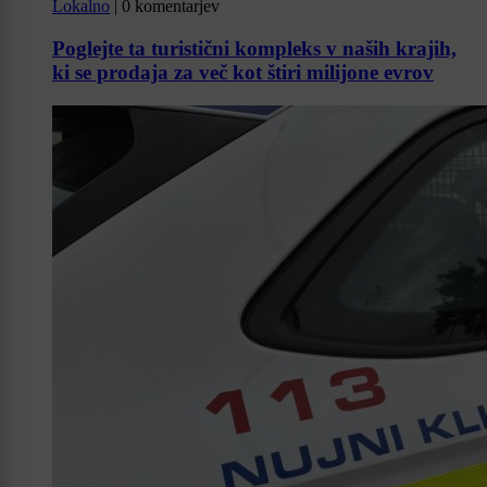
Lokalno
|
0 komentarjev
Poglejte ta turistični kompleks v naših krajih,
ki se prodaja za več kot štiri milijone evrov