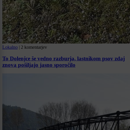
Lokalno
|
2 komentarjev
To Dolenjce še vedno razburja, lastnikom psov zdaj
znova pošiljajo jasno sporočilo