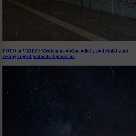
FOTO in VIDEO: Medtem ko občina odlaša, podjetniki sami
rešujejo ugled podhoda Ajdovščina