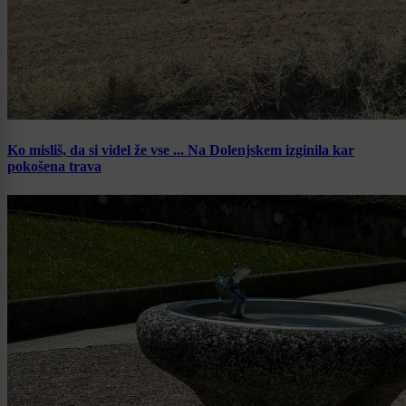
Ko misliš, da si videl že vse ... Na Dolenjskem izginila kar
pokošena trava