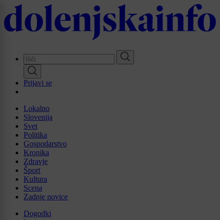
Skip
to
main
content
Prijavi se
Lokalno
Slovenija
Svet
Politika
Gospodarstvo
Kronika
Zdravje
Šport
Kultura
Scena
Zadnje novice
Dogodki