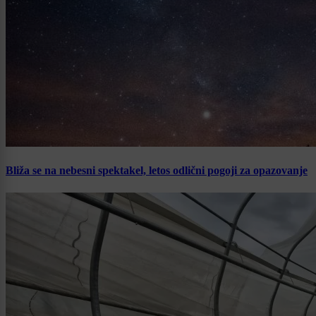
Bliža se na nebesni spektakel, letos odlični pogoji za opazovanje