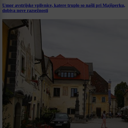
Umor avstrijske vplivnice, katere truplo so našli pri Majšperku,
dobiva nove razsežnosti