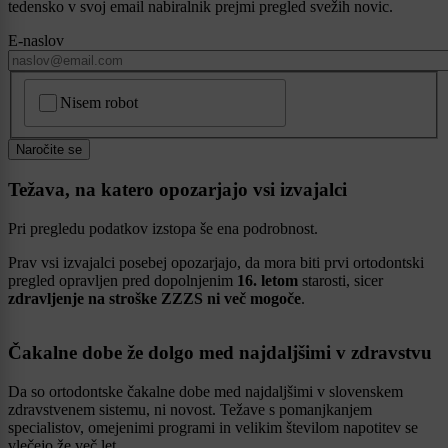
tedensko v svoj email nabiralnik prejmi pregled svežih novic.
E-naslov
CAPTCHA
Nisem robot
Naročite se
Težava, na katero opozarjajo vsi izvajalci
Pri pregledu podatkov izstopa še ena podrobnost.
Prav vsi izvajalci posebej opozarjajo, da mora biti prvi ortodontski
pregled opravljen pred dopolnjenim
16. letom
starosti, sicer
zdravljenje na stroške ZZZS ni več mogoče
.
Čakalne dobe že dolgo med najdaljšimi v zdravstvu
Da so ortodontske čakalne dobe med najdaljšimi v slovenskem
zdravstvenem sistemu, ni novost. Težave s pomanjkanjem
specialistov, omejenimi programi in velikim številom napotitev se
vlečejo že več let.