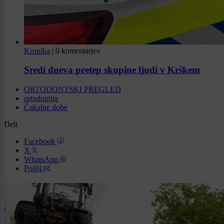
Kronika
|
0 komentarjev
Sredi dneva pretep skupine ljudi v Krškem
ORTODONTSKI PREGLED
ortodontija
Čakalne dobe
Deli
Facebook
X
WhatsApp
Pošlji