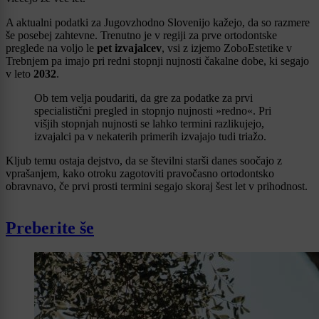
A aktualni podatki za Jugovzhodno Slovenijo kažejo, da so razmere
še posebej zahtevne. Trenutno je v regiji za prve ortodontske
preglede na voljo le
pet izvajalcev
, vsi z izjemo ZoboEstetike v
Trebnjem pa imajo pri redni stopnji nujnosti čakalne dobe, ki segajo
v leto
2032
.
Ob tem velja poudariti, da gre za podatke za prvi
specialistični pregled in stopnjo nujnosti »redno«. Pri
višjih stopnjah nujnosti se lahko termini razlikujejo,
izvajalci pa v nekaterih primerih izvajajo tudi triažo.
Kljub temu ostaja dejstvo, da se številni starši danes soočajo z
vprašanjem, kako otroku zagotoviti pravočasno ortodontsko
obravnavo, če prvi prosti termini segajo skoraj šest let v prihodnost.
Preberite še