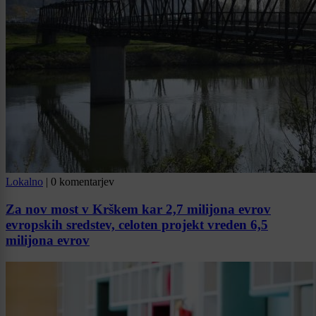
Lokalno
|
0 komentarjev
Za nov most v Krškem kar 2,7 milijona evrov
evropskih sredstev, celoten projekt vreden 6,5
milijona evrov