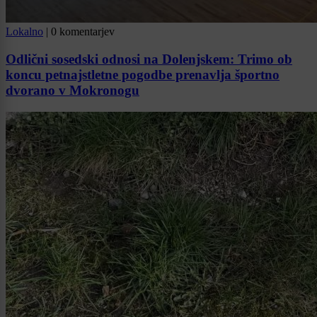
Lokalno
|
0 komentarjev
Odlični sosedski odnosi na Dolenjskem: Trimo ob
koncu petnajstletne pogodbe prenavlja športno
dvorano v Mokronogu