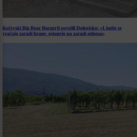
Kočevski Big Bear Burgerji osvojili Dolenjsko: »Ljudje se
vračajo zaradi hrane, ostanejo pa zaradi odnosa«