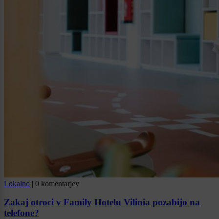
Lokalno
|
0 komentarjev
Zakaj otroci v Family Hotelu Vilinia pozabijo na
telefone?