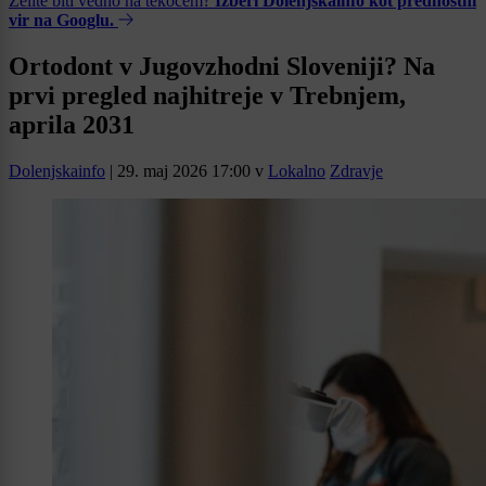
Želite biti vedno na tekočem?
Izberi Dolenjskainfo kot prednostni
vir na Googlu.
Ortodont v Jugovzhodni Sloveniji? Na
prvi pregled najhitreje v Trebnjem,
aprila 2031
Dolenjskainfo
|
29. maj 2026 17:00
v
Lokalno
Zdravje