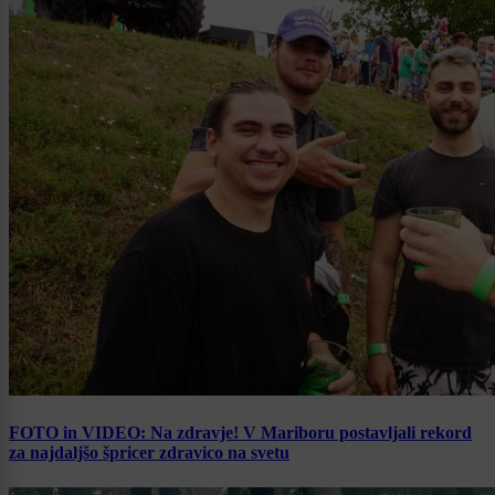
FOTO in VIDEO: Na zdravje! V Mariboru postavljali rekord
za najdaljšo špricer zdravico na svetu