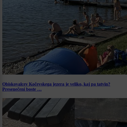
Obiskovalcev Kočevskega jezera je veliko, kaj pa tatvin?
Presenečeni boste …