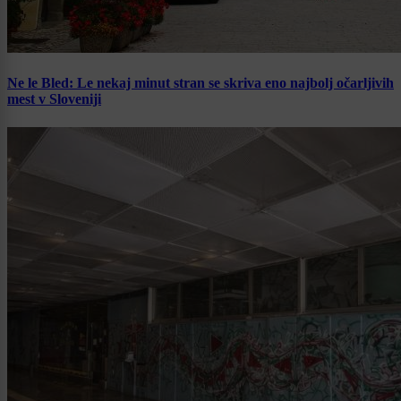
Ne le Bled: Le nekaj minut stran se skriva eno najbolj očarljivih
mest v Sloveniji