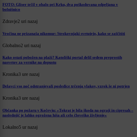
FOTO: Gliser trčil v obalo pri Krku, dva poškodovana odpeljana v
bolnišnico
Zdravje
2 uri nazaj
Vročina ne prizanaša nikomur: Strokovnjaki svetujejo, kako se zaščititi
Globalno
2 uri nazaj
Kako ostati pobožen na plaži? Katoliški portal delil sedem preprostih
nasvetov za vernike na dopustu
Kronika
3 ure nazaj
Delavci vso noč odstranjevali posledice trčenja vlakov, vzrok še ni potrjen
Kronika
3 ure nazaj
Občanka po požaru v Kočevju: »Tokrat je bila škoda na ograji in cipresah –
naslednjič je lahko ogrožena hiša ali celo človeško življenje«
Lokalno
5 ur nazaj