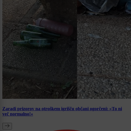
Zaradi prizorov na otroškem igrišču občani ogorčeni: »To ni
več normalno!«