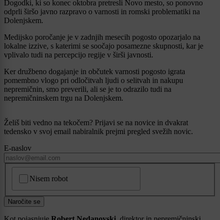
Dogodki, ki so konec oktobra pretresli Novo mesto, so ponovno
odprli širšo javno razpravo o varnosti in romski problematiki na
Dolenjskem.
Medijsko poročanje je v zadnjih mesecih pogosto opozarjalo na
lokalne izzive, s katerimi se soočajo posamezne skupnosti, kar je
vplivalo tudi na percepcijo regije v širši javnosti.
Ker družbeno dogajanje in občutek varnosti pogosto igrata
pomembno vlogo pri odločitvah ljudi o selitvah in nakupu
nepremičnin, smo preverili, ali se je to odrazilo tudi na
nepremičninskem trgu na Dolenjskem.
Želiš biti vedno na tekočem? Prijavi se na novice in dvakrat
tedensko v svoj email nabiralnik prejmi pregled svežih novic.
E-naslov
CAPTCHA
Nisem robot
Naročite se
Kot pojasnjuje
Robert Nedanovski
, direktor in nepremičninski