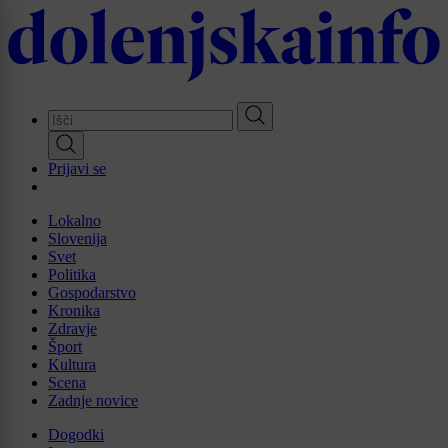
Skip
to
main
content
Prijavi se
Lokalno
Slovenija
Svet
Politika
Gospodarstvo
Kronika
Zdravje
Šport
Kultura
Scena
Zadnje novice
Dogodki