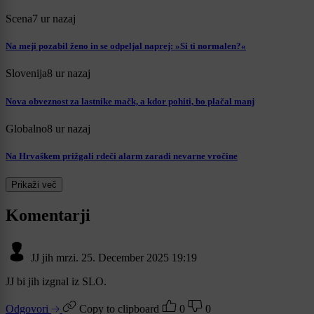
Scena
7 ur nazaj
Na meji pozabil ženo in se odpeljal naprej: »Si ti normalen?«
Slovenija
8 ur nazaj
Nova obveznost za lastnike mačk, a kdor pohiti, bo plačal manj
Globalno
8 ur nazaj
Na Hrvaškem prižgali rdeči alarm zaradi nevarne vročine
Prikaži več
Komentarji
JJ jih mrzi.
25. December 2025 19:19
JJ bi jih izgnal iz SLO.
Odgovori
Copy to clipboard
0
0