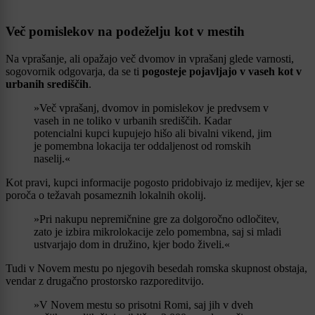
Več pomislekov na podeželju kot v mestih
Na vprašanje, ali opažajo več dvomov in vprašanj glede varnosti,
sogovornik odgovarja, da se ti
pogosteje pojavljajo v vaseh kot v
urbanih središčih
.
»Več vprašanj, dvomov in pomislekov je predvsem v
vaseh in ne toliko v urbanih središčih. Kadar
potencialni kupci kupujejo hišo ali bivalni vikend, jim
je pomembna lokacija ter oddaljenost od romskih
naselij.«
Kot pravi, kupci informacije pogosto pridobivajo iz medijev, kjer se
poroča o težavah posameznih lokalnih okolij.
»Pri nakupu nepremičnine gre za dolgoročno odločitev,
zato je izbira mikrolokacije zelo pomembna, saj si mladi
ustvarjajo dom in družino, kjer bodo živeli.«
Tudi v Novem mestu po njegovih besedah romska skupnost obstaja,
vendar z drugačno prostorsko razporeditvijo.
»V Novem mestu so prisotni Romi, saj jih v dveh