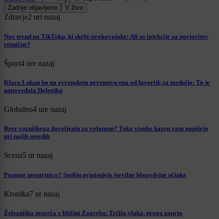
Zadnje objavljeno
V živo
Zdravje
2 uri nazaj
Nov trend na TikToku, ki skrbi strokovnjake: Ali so injekcije za porjavitev
resnične?
Šport
4 ure nazaj
Klara Lukan bo na evropskem prvenstvu ena od favoritk za medaljo: To je
napovedala Dolenjka
Globalno
4 ure nazaj
Brez vozniškega dovoljenja za volanom? Tako visoko kazen vam napišejo
pri naših sosedih
Scena
5 ur nazaj
Poznate nesmrtnico? Smilju pripisujejo številne blagodejne učinke
Kronika
7 ur nazaj
Železniška nesreča v bližini Zagreba: Trčila vlaka, proga zaprta