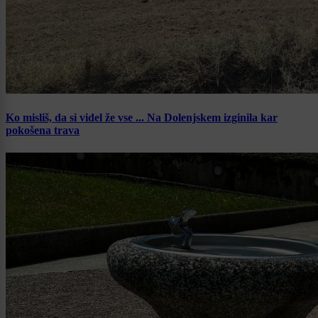
Ko misliš, da si videl že vse ... Na Dolenjskem izginila kar
pokošena trava