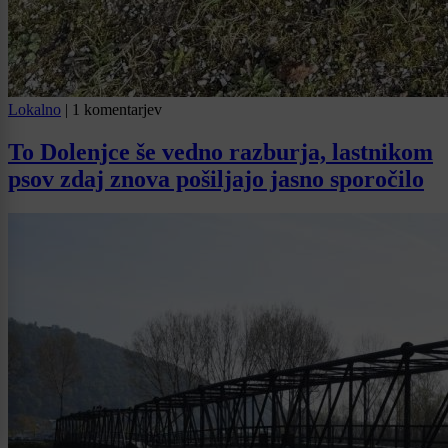
Lokalno
|
1 komentarjev
To Dolenjce še vedno razburja, lastnikom
psov zdaj znova pošiljajo jasno sporočilo