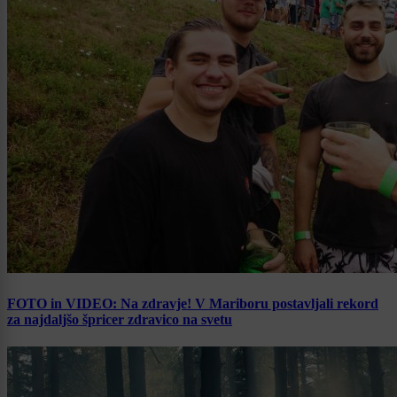
FOTO in VIDEO: Na zdravje! V Mariboru postavljali rekord
za najdaljšo špricer zdravico na svetu