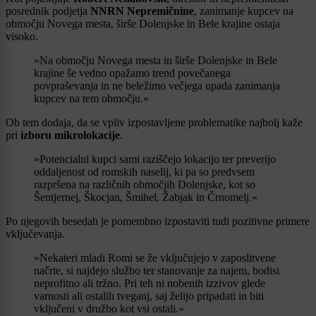
posrednik podjetja
NNRN Nepremičnine
, zanimanje kupcev na
območju Novega mesta, širše Dolenjske in Bele krajine ostaja
visoko.
»Na območju Novega mesta in širše Dolenjske in Bele
krajine še vedno opažamo trend povečanega
povpraševanja in ne beležimo večjega upada zanimanja
kupcev na tem območju.«
Ob tem dodaja, da se vpliv izpostavljene problematike najbolj kaže
pri
izboru mikrolokacije
.
»Potencialni kupci sami raziščejo lokacijo ter preverijo
oddaljenost od romskih naselij, ki pa so predvsem
razpršena na različnih območjih Dolenjske, kot so
Šentjernej, Škocjan, Šmihel, Žabjak in Črnomelj.«
Po njegovih besedah je pomembno izpostaviti tudi pozitivne primere
vključevanja.
»Nekateri mladi Romi se že vključujejo v zaposlitvene
načrte, si najdejo službo ter stanovanje za najem, bodisi
neprofitno ali tržno. Pri teh ni nobenih izzivov glede
varnosti ali ostalih tveganj, saj želijo pripadati in biti
vključeni v družbo kot vsi ostali.«