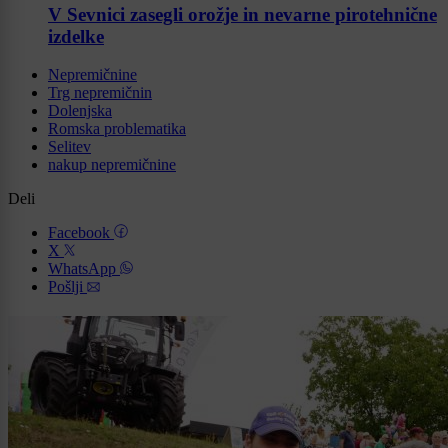
V Sevnici zasegli orožje in nevarne pirotehnične
izdelke
Nepremičnine
Trg nepremičnin
Dolenjska
Romska problematika
Selitev
nakup nepremičnine
Deli
Facebook
X
WhatsApp
Pošlji