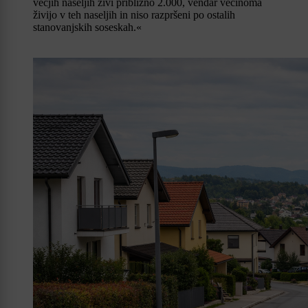
večjih naseljih živi približno 2.000, vendar večinoma
živijo v teh naseljih in niso razpršeni po ostalih
stanovanjskih soseskah.«