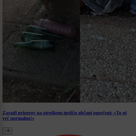
Zaradi prizorov na otroškem igrišču občani ogorčeni: »To ni
več normalno!«