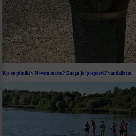
Kje so pitniki v Novem mestu? Enega je 'pospravil' vandalizem