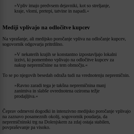
»Vpliv imajo predvsem dejavniki, kot so streljanje,
kraje, vlomi, pretepi, tatvine in napadi.«
Mediji vplivajo na odločitve kupcev
Na vprašanje, ali medijsko poročanje vpliva na odločanje kupcev,
sogovornik odgovarja pritrdilno.
»V nekaterih krajih se konstantno izpostavljajo lokalni
izzivi, ki pomembno vplivajo na odločitve kupcev za
nakup nepremičnine na tem območju.«
To se po njegovih besedah odraža tudi na vrednotenju nepremičnin.
»Ravno zaradi tega je takšna nepremičnina manj
zanimiva in slabše ovrednotena oziroma težje
prodajljiva.«
Čeprav odmevni dogodki in intenzivno medijsko poročanje vplivajo
na zaznavo posameznih okolij, sogovornik poudarja, da
nepremičninski trg na Dolenjskem za zdaj ostaja stabilen,
povpraševanje pa visoko.