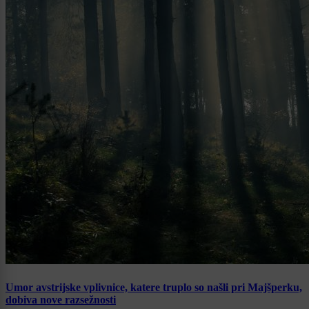
Umor avstrijske vplivnice, katere truplo so našli pri Majšperku,
dobiva nove razsežnosti