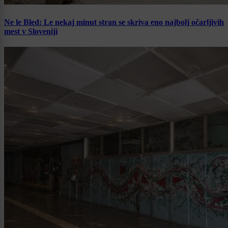
Ne le Bled: Le nekaj minut stran se skriva eno najbolj očarljivih
mest v Sloveniji