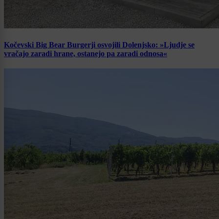
Kočevski Big Bear Burgerji osvojili Dolenjsko: »Ljudje se
vračajo zaradi hrane, ostanejo pa zaradi odnosa«