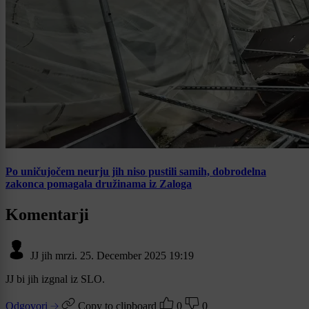
Po uničujočem neurju jih niso pustili samih, dobrodelna
zakonca pomagala družinama iz Zaloga
Komentarji
JJ jih mrzi.
25. December 2025 19:19
JJ bi jih izgnal iz SLO.
Odgovori
Copy to clipboard
0
0