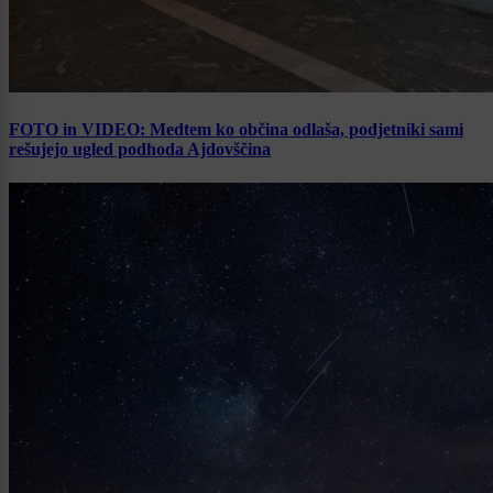
FOTO in VIDEO: Medtem ko občina odlaša, podjetniki sami
rešujejo ugled podhoda Ajdovščina