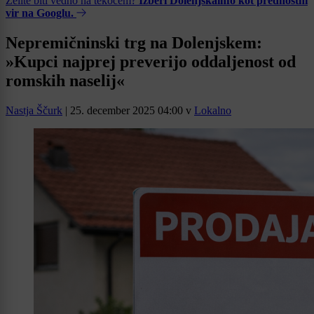
Želite biti vedno na tekočem?
Izberi Dolenjskainfo kot prednostni
vir na Googlu.
Nepremičninski trg na Dolenjskem:
»Kupci najprej preverijo oddaljenost od
romskih naselij«
Nastja Ščurk
|
25. december 2025 04:00
v
Lokalno