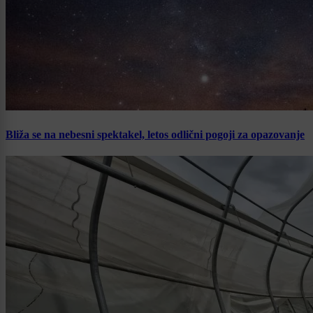
Bliža se na nebesni spektakel, letos odlični pogoji za opazovanje