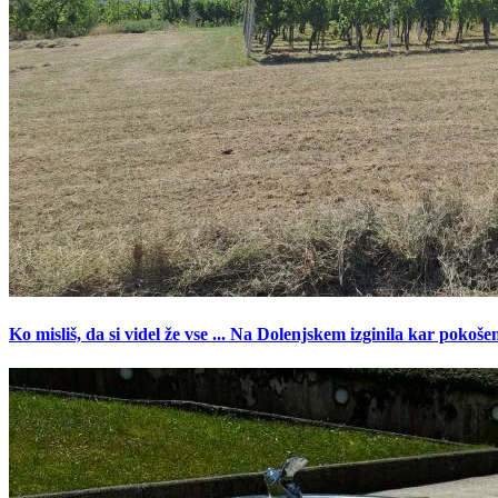
Ko misliš, da si videl že vse ... Na Dolenjskem izginila kar pokoše