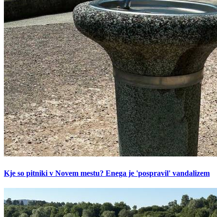
Kje so pitniki v Novem mestu? Enega je 'pospravil' vandalizem