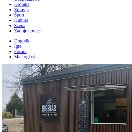
Kronika
Zdravje
Šport
Kultura
Scena
Zadnje novice
Dogodki
Igre
Forum
Mali oglasi