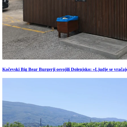
Kočevski Big Bear Burgerji osvojili Dolenjsko: »Ljudje se vračaj