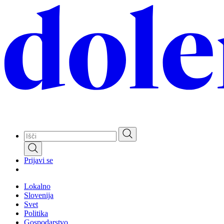
Skip
to
main
content
Prijavi se
Lokalno
Slovenija
Svet
Politika
Gospodarstvo