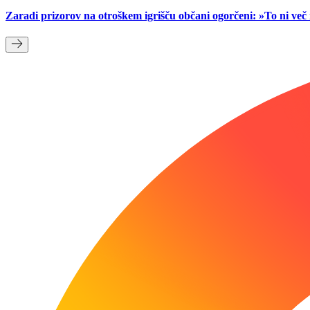
Zaradi prizorov na otroškem igrišču občani ogorčeni: »To ni ve