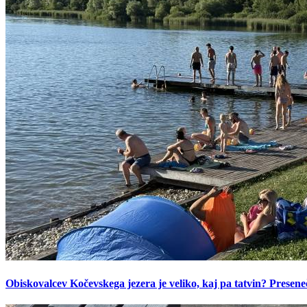
Obiskovalcev Kočevskega jezera je veliko, kaj pa tatvin? Presen