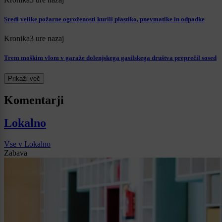
Sredi velike požarne ogroženosti kurili plastiko, pnevmatike in odpadke
Kronika
3 ure nazaj
Trem moškim vlom v garaže dolenjskega gasilskega društva preprečil sosed
Prikaži več
Komentarji
Lokalno
Vse v Lokalno
Zabava