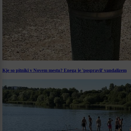
Kje so pitniki v Novem mestu? Enega je 'pospravil' vandalizem