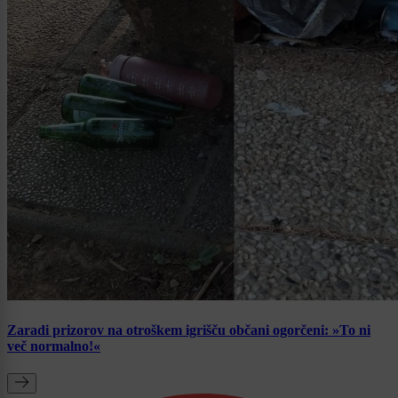
Zaradi prizorov na otroškem igrišču občani ogorčeni: »To ni
več normalno!«