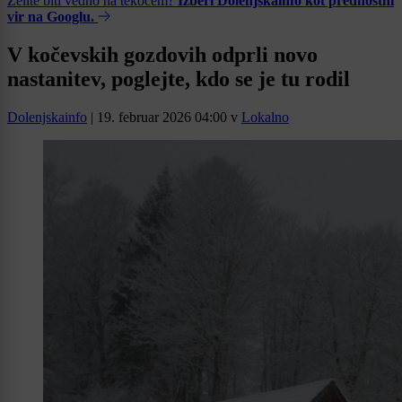
Želite biti vedno na tekočem?
Izberi Dolenjskainfo kot prednostni
vir na Googlu.
V kočevskih gozdovih odprli novo
nastanitev, poglejte, kdo se je tu rodil
Dolenjskainfo
|
19. februar 2026 04:00
v
Lokalno