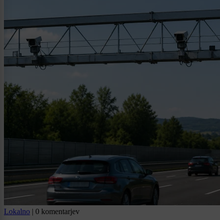
Lokalno
|
0 komentarjev