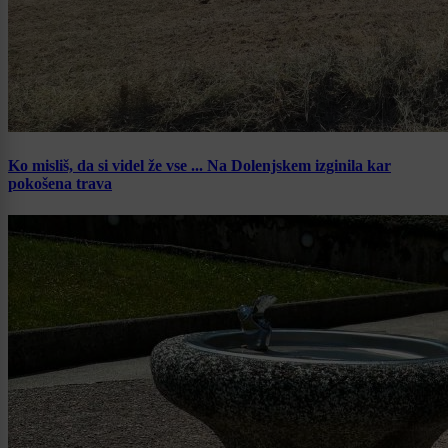
Ko misliš, da si videl že vse ... Na Dolenjskem izginila kar
pokošena trava