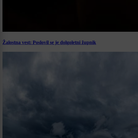
Žalostna vest: Poslovil se je dolgoletni župnik