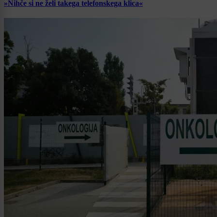
»Nihče si ne želi takega telefonskega klica«