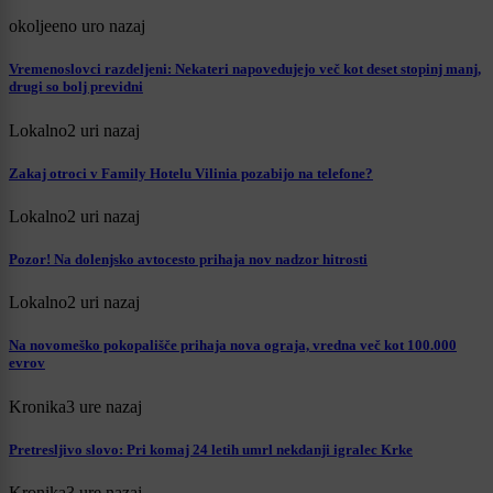
okolje
eno uro nazaj
Vremenoslovci razdeljeni: Nekateri napovedujejo več kot deset stopinj manj,
drugi so bolj previdni
Lokalno
2 uri nazaj
Zakaj otroci v Family Hotelu Vilinia pozabijo na telefone?
Lokalno
2 uri nazaj
Pozor! Na dolenjsko avtocesto prihaja nov nadzor hitrosti
Lokalno
2 uri nazaj
Na novomeško pokopališče prihaja nova ograja, vredna več kot 100.000
evrov
Kronika
3 ure nazaj
Pretresljivo slovo: Pri komaj 24 letih umrl nekdanji igralec Krke
Kronika
3 ure nazaj