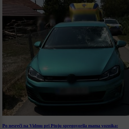
Po nesreči na Vidmu pri Ptuju spregovorila mama voznika: