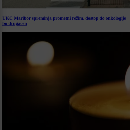
UKC Maribor spreminja prometni režim, dostop do onkologije
bo drugačen