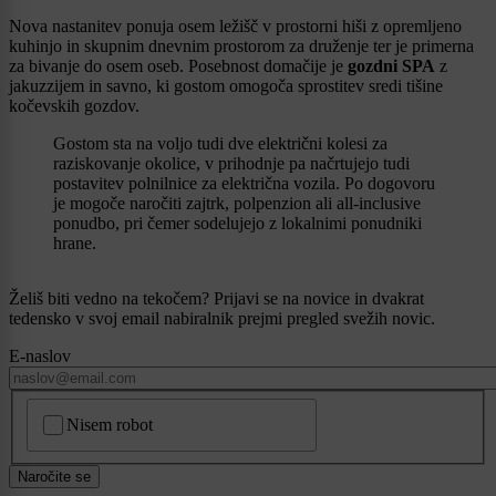
Nova nastanitev ponuja osem ležišč v prostorni hiši z opremljeno
kuhinjo in skupnim dnevnim prostorom za druženje ter je primerna
za bivanje do osem oseb. Posebnost domačije je
gozdni SPA
z
jakuzzijem in savno, ki gostom omogoča sprostitev sredi tišine
kočevskih gozdov.
Gostom sta na voljo tudi dve električni kolesi za
raziskovanje okolice, v prihodnje pa načrtujejo tudi
postavitev polnilnice za električna vozila. Po dogovoru
je mogoče naročiti zajtrk, polpenzion ali all-inclusive
ponudbo, pri čemer sodelujejo z lokalnimi ponudniki
hrane.
Želiš biti vedno na tekočem? Prijavi se na novice in dvakrat
tedensko v svoj email nabiralnik prejmi pregled svežih novic.
E-naslov
CAPTCHA
Nisem robot
Naročite se