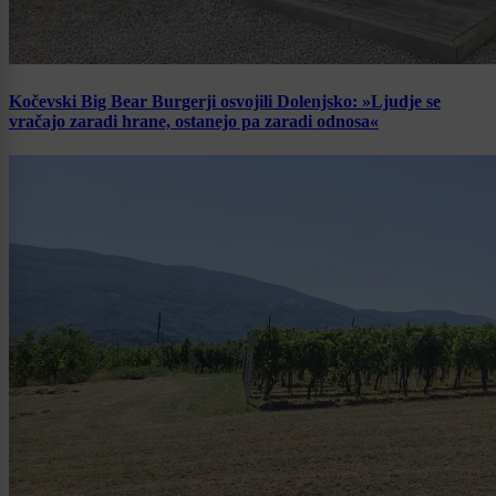
Kočevski Big Bear Burgerji osvojili Dolenjsko: »Ljudje se
vračajo zaradi hrane, ostanejo pa zaradi odnosa«