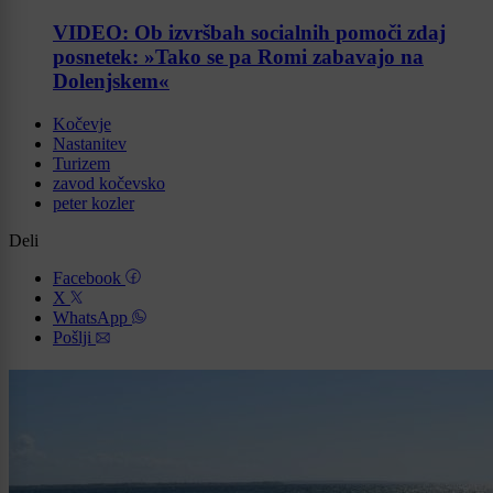
VIDEO: Ob izvršbah socialnih pomoči zdaj
posnetek: »Tako se pa Romi zabavajo na
Dolenjskem«
Kočevje
Nastanitev
Turizem
zavod kočevsko
peter kozler
Deli
Facebook
X
WhatsApp
Pošlji