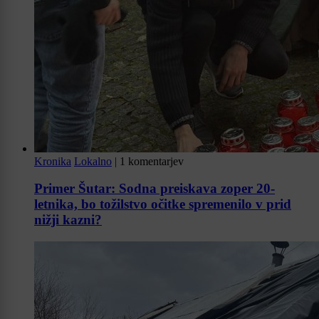
Kronika
Lokalno
|
1 komentarjev
Primer Šutar: Sodna preiskava zoper 20-
letnika, bo tožilstvo očitke spremenilo v prid
nižji kazni?