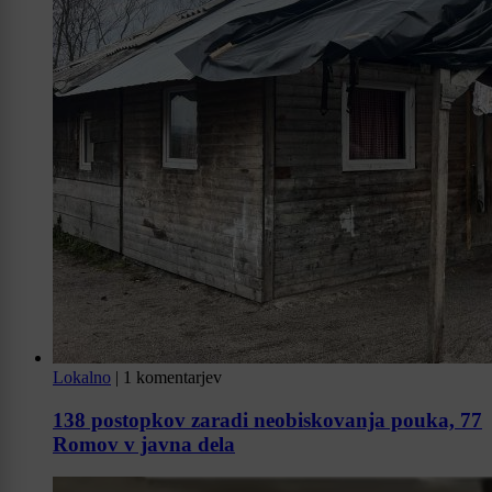
Lokalno
|
1 komentarjev
138 postopkov zaradi neobiskovanja pouka, 77
Romov v javna dela