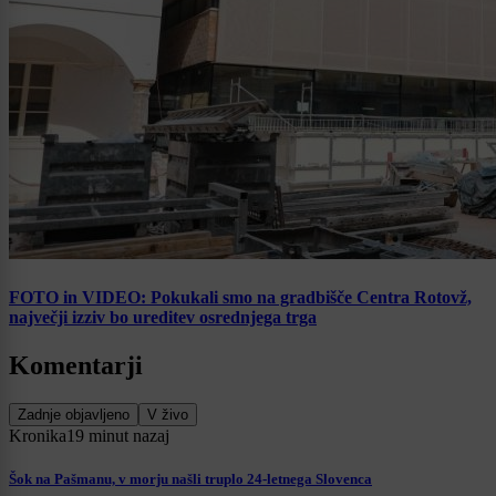
FOTO in VIDEO: Pokukali smo na gradbišče Centra Rotovž,
največji izziv bo ureditev osrednjega trga
Komentarji
Zadnje objavljeno
V živo
Kronika
19 minut nazaj
Šok na Pašmanu, v morju našli truplo 24-letnega Slovenca