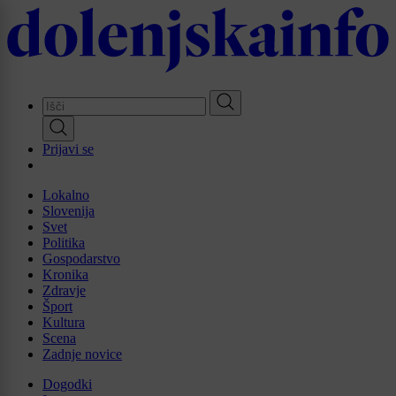
Skip
to
main
content
Prijavi se
Lokalno
Slovenija
Svet
Politika
Gospodarstvo
Kronika
Zdravje
Šport
Kultura
Scena
Zadnje novice
Dogodki