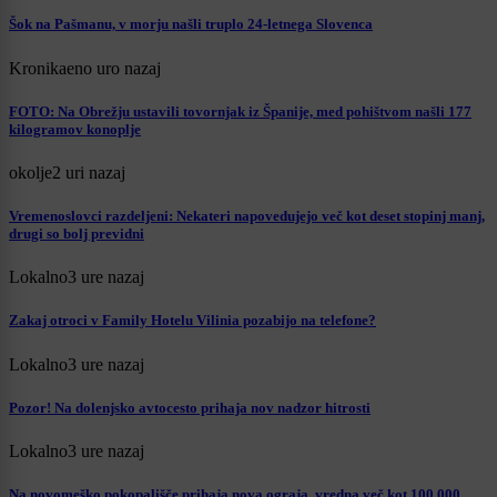
Šok na Pašmanu, v morju našli truplo 24-letnega Slovenca
Kronika
eno uro nazaj
FOTO: Na Obrežju ustavili tovornjak iz Španije, med pohištvom našli 177
kilogramov konoplje
okolje
2 uri nazaj
Vremenoslovci razdeljeni: Nekateri napovedujejo več kot deset stopinj manj,
drugi so bolj previdni
Lokalno
3 ure nazaj
Zakaj otroci v Family Hotelu Vilinia pozabijo na telefone?
Lokalno
3 ure nazaj
Pozor! Na dolenjsko avtocesto prihaja nov nadzor hitrosti
Lokalno
3 ure nazaj
Na novomeško pokopališče prihaja nova ograja, vredna več kot 100.000