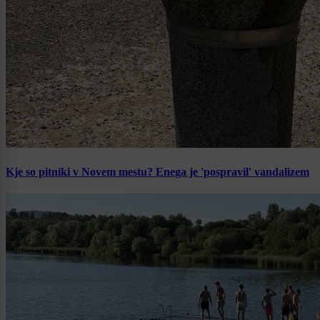
Kje so pitniki v Novem mestu? Enega je 'pospravil' vandalizem