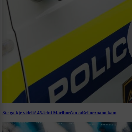
Ste ga kje videli? 45-letni Mariborčan odšel neznano kam