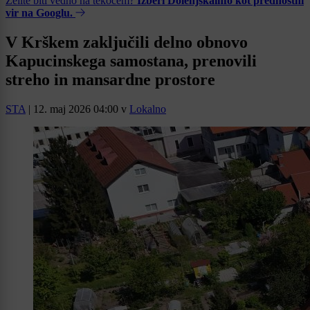
Želite biti vedno na tekočem?
Izberi Dolenjskainfo kot prednostni
vir na Googlu.
V Krškem zaključili delno obnovo
Kapucinskega samostana, prenovili
streho in mansardne prostore
STA
|
12. maj 2026 04:00
v
Lokalno