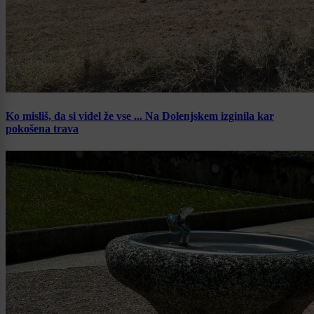
Ko misliš, da si videl že vse ... Na Dolenjskem izginila kar
pokošena trava