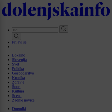
Skip
to
main
content
Prijavi se
Lokalno
Slovenija
Svet
Politika
Gospodarstvo
Kronika
Zdravje
Šport
Kultura
Scena
Zadnje novice
Dogodki