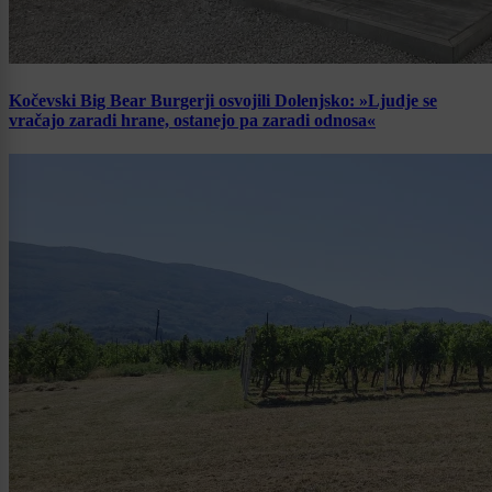
Kočevski Big Bear Burgerji osvojili Dolenjsko: »Ljudje se
vračajo zaradi hrane, ostanejo pa zaradi odnosa«