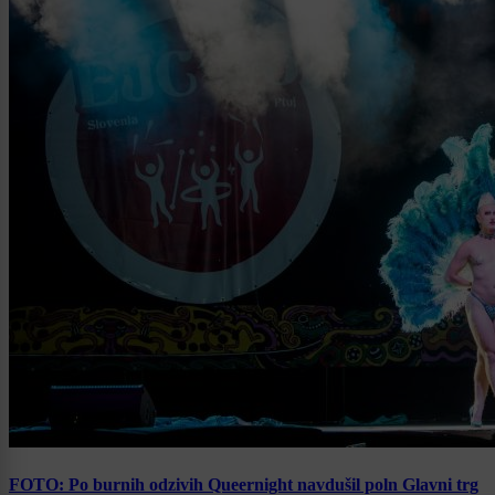
FOTO: Po burnih odzivih Queernight navdušil poln Glavni trg