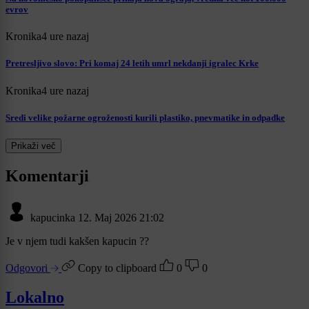
evrov
Kronika
4 ure nazaj
Pretresljivo slovo: Pri komaj 24 letih umrl nekdanji igralec Krke
Kronika
4 ure nazaj
Sredi velike požarne ogroženosti kurili plastiko, pnevmatike in odpadke
Prikaži več
Komentarji
kapucinka
12. Maj 2026 21:02
Je v njem tudi kakšen kapucin ??
Odgovori
Copy to clipboard
0
0
Lokalno