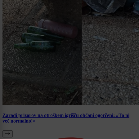
Zaradi prizorov na otroškem igrišču občani ogorčeni: »To ni
več normalno!«