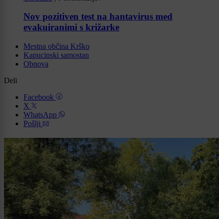
Nov pozitiven test na hantavirus med
evakuiranimi s križarke
Mestna občina Krško
Kapucinski samostan
Obnova
Deli
Facebook
X
WhatsApp
Pošlji