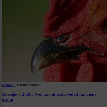
Lokalno
|
0 komentarjev
Jernejevo 2026: Vse, kar morate vedeti na enem
mestu