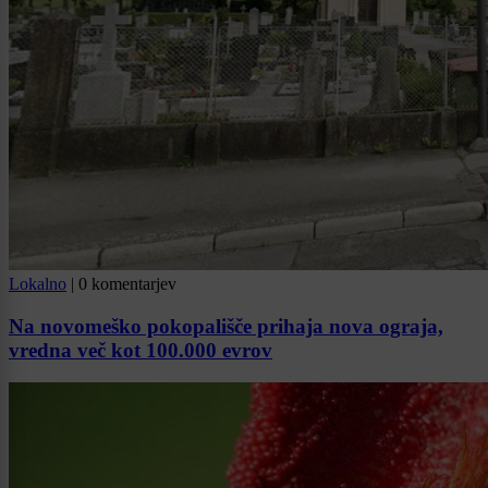
Lokalno
|
0 komentarjev
Na novomeško pokopališče prihaja nova ograja,
vredna več kot 100.000 evrov