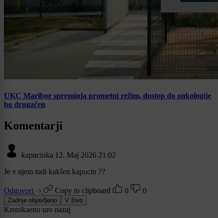
UKC Maribor spreminja prometni režim, dostop do onkologije
bo drugačen
Komentarji
kapucinka
12. Maj 2026 21:02
Je v njem tudi kakšen kapucin ??
Odgovori
Copy to clipboard
0
0
Zadnje objavljeno
V živo
Kronika
eno uro nazaj