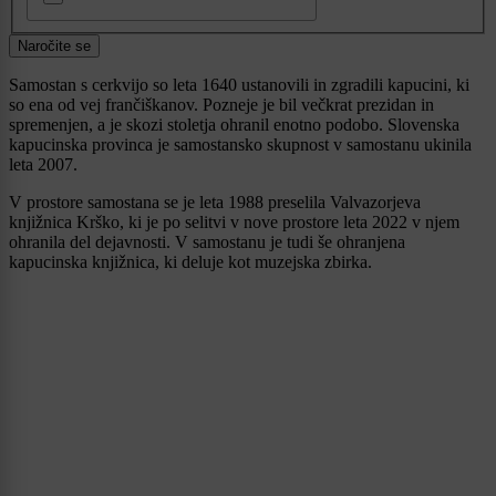
Naročite se
Samostan s cerkvijo so leta 1640 ustanovili in zgradili kapucini, ki
so ena od vej frančiškanov. Pozneje je bil večkrat prezidan in
spremenjen, a je skozi stoletja ohranil enotno podobo. Slovenska
kapucinska provinca je samostansko skupnost v samostanu ukinila
leta 2007.
V prostore samostana se je leta 1988 preselila Valvazorjeva
knjižnica Krško, ki je po selitvi v nove prostore leta 2022 v njem
ohranila del dejavnosti. V samostanu je tudi še ohranjena
kapucinska knjižnica, ki deluje kot muzejska zbirka.