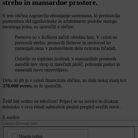
streho in mansardne prostore.
S tem občina zagotavlja ohranjanje samostana, ki predstavlja
pomemben del zgodovinske in arhitekturne podobe starega
mestnega jedra, so sporočili z občine.
Prenovo so v Krškem začeli oktobra lani. V celoti so
prenovili streho, prenovili žlebove in strelovod ter
zamenjali okna v podstrešnem delu oziroma frčadah.
Ostrešje so toplotno izolirali, v mansardnih prostorih
naredili nov strop iz mavčnih plošč, pobrusili parket in
namestili novo razsvetljavo.
Dela, ki jih je v celoti financirala občina, so stala nekaj manj kot
370.000 evrov,
so še sporočili.
Želiš biti vedno na tekočem? Prijavi se na novice in dvakrat
tedensko v svoj email nabiralnik prejmi pregled svežih novic.
E-naslov
CAPTCHA
Nisem robot