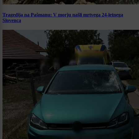
Tragedija na Pašmanu: V morju našli mrtvega 24-letnega
Slovenca