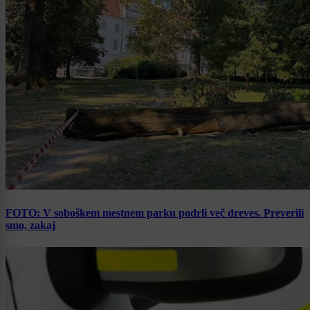
FOTO: V soboškem mestnem parku podrli več dreves. Preverili
smo, zakaj