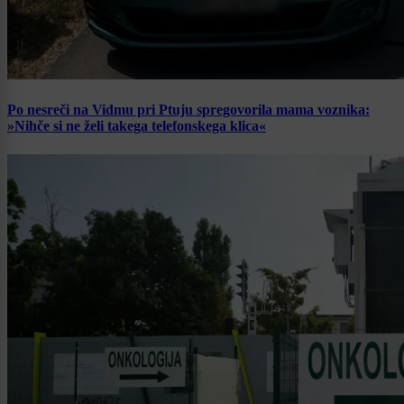
Po nesreči na Vidmu pri Ptuju spregovorila mama voznika:
»Nihče si ne želi takega telefonskega klica«