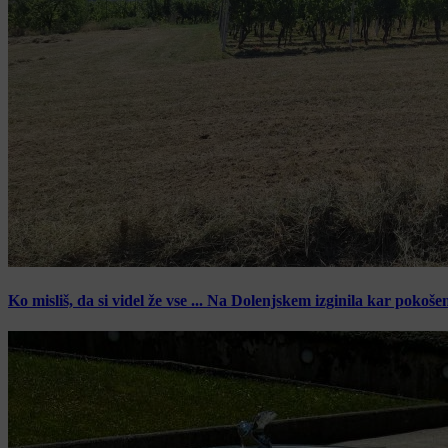
Ko misliš, da si videl že vse ... Na Dolenjskem izginila kar pokoše