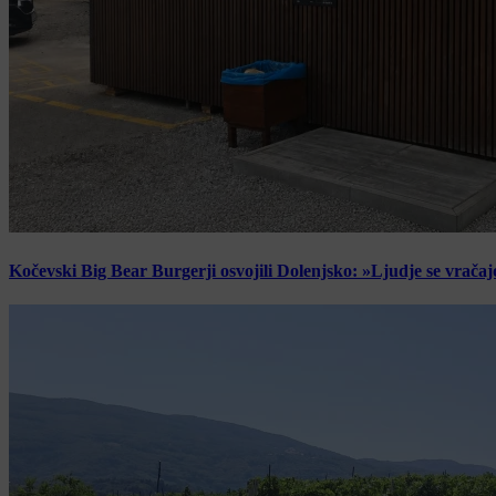
Kočevski Big Bear Burgerji osvojili Dolenjsko: »Ljudje se vračaj