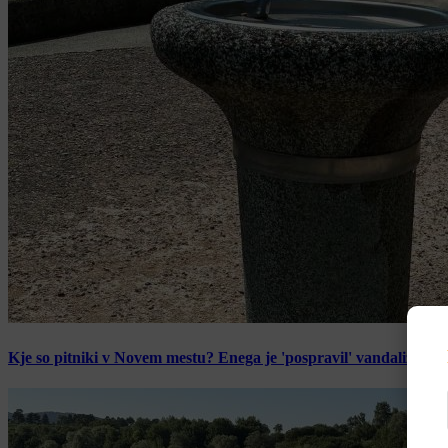
Kje so pitniki v Novem mestu? Enega je 'pospravil' vandalizem