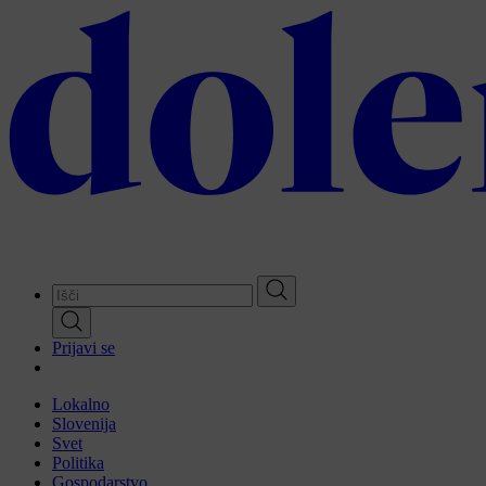
Skip
to
main
content
Prijavi se
Lokalno
Slovenija
Svet
Politika
Gospodarstvo