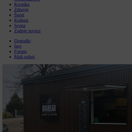
Kronika
Zdravje
Šport
Kultura
Scena
Zadnje novice
Dogodki
Igre
Forum
Mali oglasi