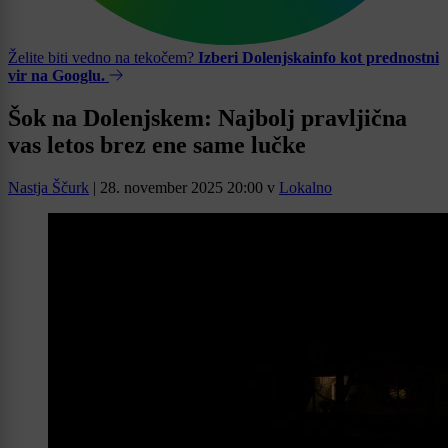
Želite biti vedno na tekočem?
Izberi Dolenjskainfo kot prednostni
vir na Googlu.
Šok na Dolenjskem: Najbolj pravljična
vas letos brez ene same lučke
Nastja Ščurk
|
28. november 2025 20:00
v
Lokalno