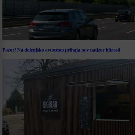
Pozor! Na dolenjsko avtocesto prihaja nov nadzor hitrosti