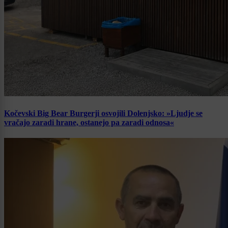
Kočevski Big Bear Burgerji osvojili Dolenjsko: »Ljudje se
vračajo zaradi hrane, ostanejo pa zaradi odnosa«