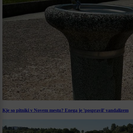
Kje so pitniki v Novem mestu? Enega je 'pospravil' vandalizem