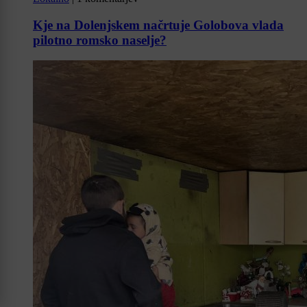
Kje na Dolenjskem načrtuje Golobova vlada
pilotno romsko naselje?