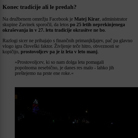
Konec tradicije ali le predah?
Na družbenem omrežju Facebook je
Matej Kirar
, administrator
skupine Zavinek sporočil, da letos
po 25 letih neprekinjenega
okraševanja in v 27. letu tradicije okrasitve ne bo
.
Razlogi sicer ne prihajajo s finančnih primanjkljajev, pač pa glavno
vlogo igra človeški faktor. Življenje teče hitro, obveznosti se
kopičijo,
prostovoljcev pa je iz leta v leto manj
.
»Prostovoljcev, ki so nam dolga leta pomagali
popolnoma nesebično, je danes res malo - lahko jih
preštejemo na prste ene roke.«