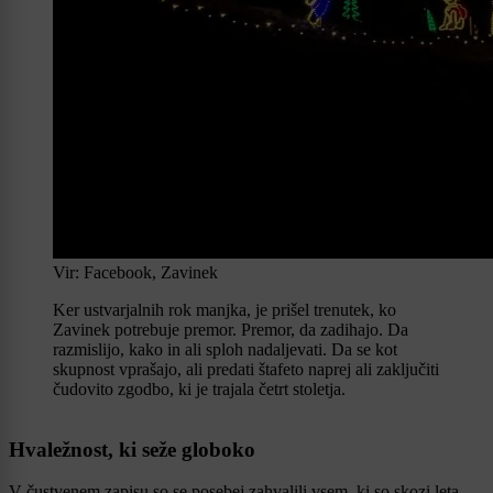
Vir: Facebook, Zavinek
Ker ustvarjalnih rok manjka, je prišel trenutek, ko
Zavinek potrebuje premor. Premor, da zadihajo. Da
razmislijo, kako in ali sploh nadaljevati. Da se kot
skupnost vprašajo, ali predati štafeto naprej ali zaključiti
čudovito zgodbo, ki je trajala četrt stoletja.
Hvaležnost, ki seže globoko
V čustvenem zapisu so se posebej zahvalili vsem, ki so skozi leta