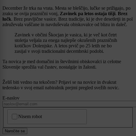
December že trka na vrata. Mesta se bleščijo, lučke se prižigajo, po
zraku se ovija praznični vonj,
Zavinek pa letos ostaja tišji
.
Brez
lučk
. Brez pravljične vasice. Brez tradicije, ki je dve desetletji in pol
združevala vaščane in navduševala obiskovalce od blizu in daleč.
Zavinek v občini Škocjan je vasica, ki je več kot četrt
stoletja veljala za enega najlepše okrašenih prazničnih
kotičkov Dolenjske. A letos prvič po 25 letih ne bo
zasijal v svoji tradicionalni decembrski podobi.
Ta novica je med domačini in številnimi obiskovalci iz celotne
Slovenije sprožila val čustev, nostalgije in žalosti.
Želiš biti vedno na tekočem? Prijavi se na novice in dvakrat
tedensko v svoj email nabiralnik prejmi pregled svežih novic.
E-naslov
CAPTCHA
Nisem robot
Naročite se