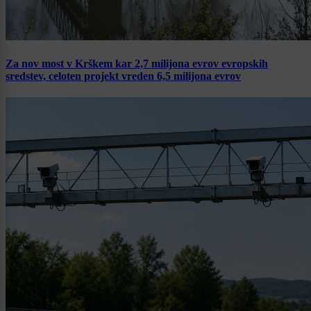
Za nov most v Krškem kar 2,7 milijona evrov evropskih
sredstev, celoten projekt vreden 6,5 milijona evrov