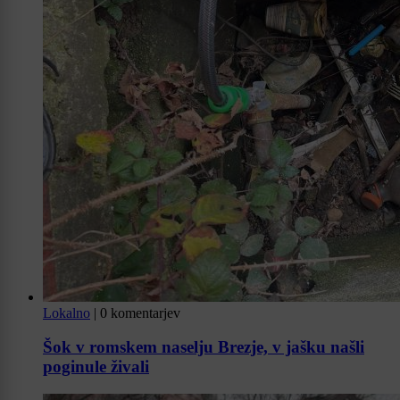
Lokalno
|
0 komentarjev
Šok v romskem naselju Brezje, v jašku našli
poginule živali