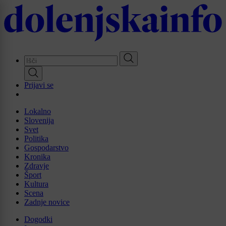
Skip
to
main
content
Prijavi se
Lokalno
Slovenija
Svet
Politika
Gospodarstvo
Kronika
Zdravje
Šport
Kultura
Scena
Zadnje novice
Dogodki