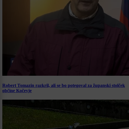
Robert Tomazin razkril, ali se bo potegoval za županski stolček
občine Kočevje