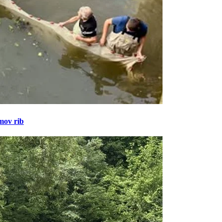
amov rib