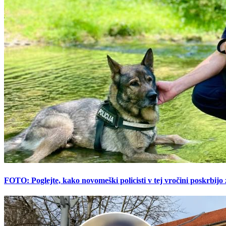
FOTO: Poglejte, kako novomeški policisti v tej vročini poskrbijo 