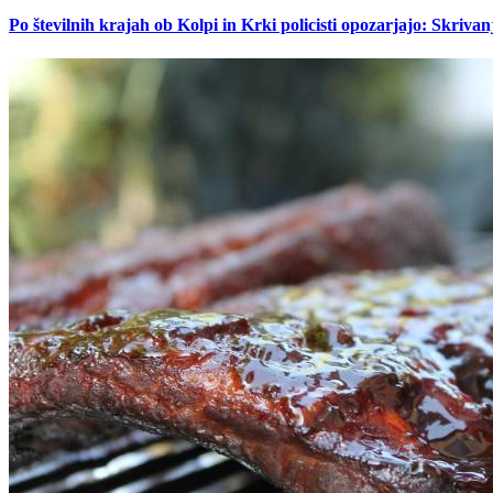
Po številnih krajah ob Kolpi in Krki policisti opozarjajo: Skrivan