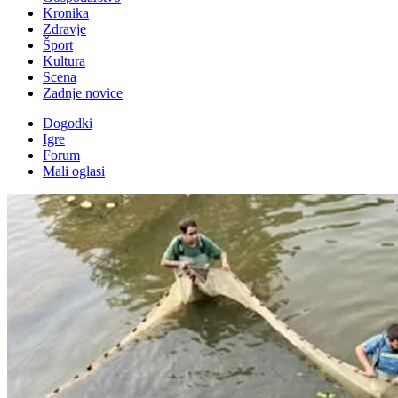
Kronika
Zdravje
Šport
Kultura
Scena
Zadnje novice
Dogodki
Igre
Forum
Mali oglasi