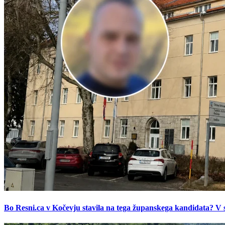
Bo Resni.ca v Kočevju stavila na tega županskega kandidata? V s