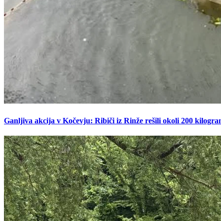
Ganljiva akcija v Kočevju: Ribiči iz Rinže rešili okoli 200 kilogr