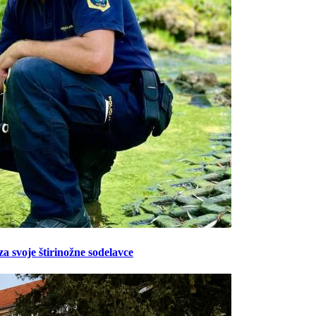
Prijavi se na cajtng
za svoje štirinožne sodelavce