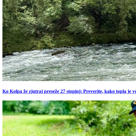
Ko Kolpa že zjutraj preseže 27 stopinj: Preverite, kako topla je v