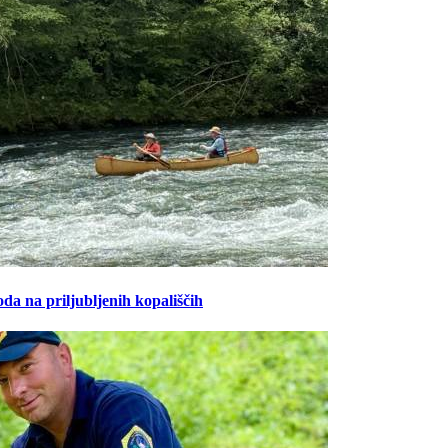
oda na priljubljenih kopališčih