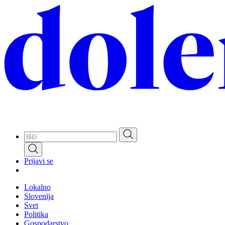
Skip
to
main
content
Prijavi se
Lokalno
Slovenija
Svet
Politika
Gospodarstvo