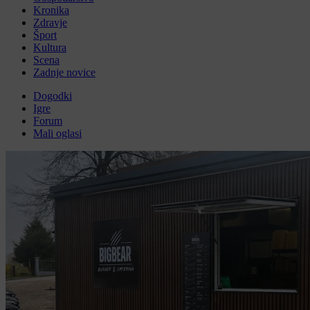
Kronika
Zdravje
Šport
Kultura
Scena
Zadnje novice
Dogodki
Igre
Forum
Mali oglasi