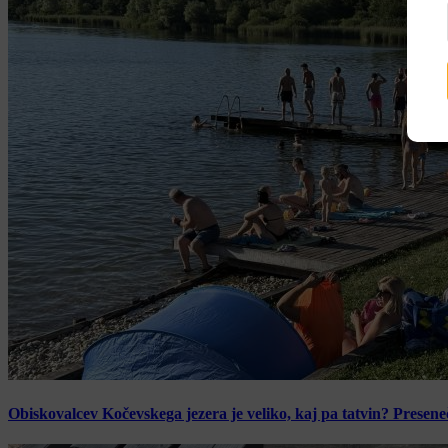
Obiskovalcev Kočevskega jezera je veliko, kaj pa tatvin? Presen