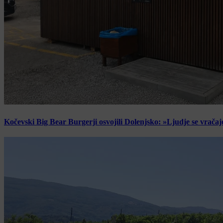
Kočevski Big Bear Burgerji osvojili Dolenjsko: »Ljudje se vračaj