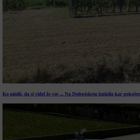
Ko misliš, da si videl že vse ... Na Dolenjskem izginila kar pokoše