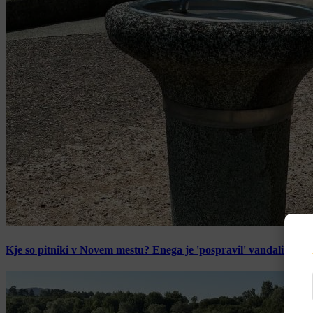
Kje so pitniki v Novem mestu? Enega je 'pospravil' vandalizem