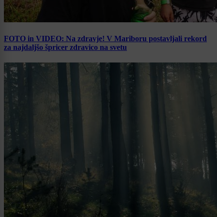
FOTO in VIDEO: Na zdravje! V Mariboru postavljali rekord
za najdaljšo špricer zdravico na svetu