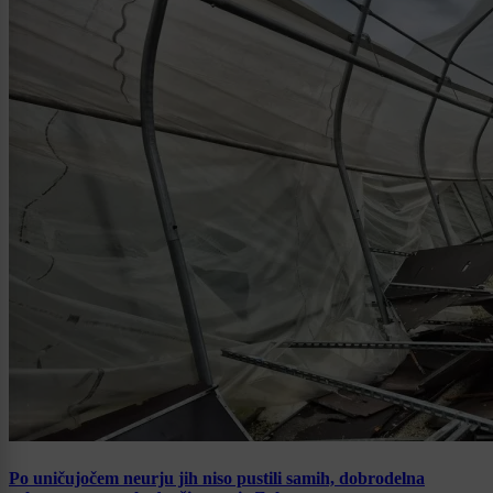
Po uničujočem neurju jih niso pustili samih, dobrodelna