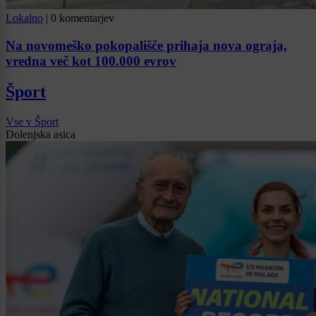
Lokalno
|
0 komentarjev
Na novomeško pokopališče prihaja nova ograja,
vredna več kot 100.000 evrov
Šport
Vse v Šport
Dolenjska asica