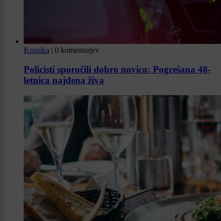
Kronika
|
0 komentarjev
Policisti sporočili dobro novico: Pogrešana 48-
letnica najdena živa