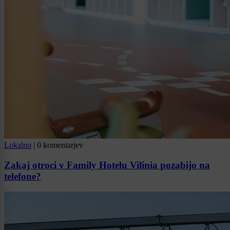
Lokalno
|
0 komentarjev
Zakaj otroci v Family Hotelu Vilinia pozabijo na
telefone?