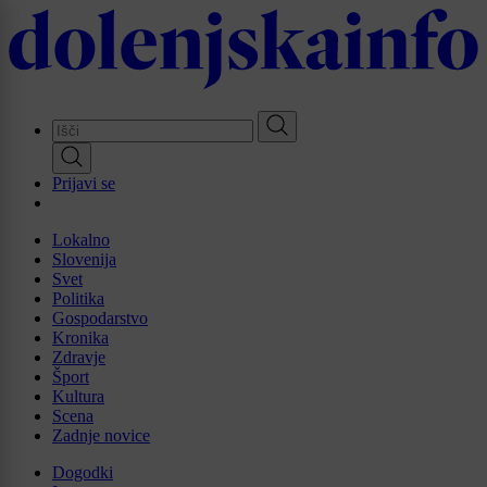
Skip
to
main
content
Prijavi se
Lokalno
Slovenija
Svet
Politika
Gospodarstvo
Kronika
Zdravje
Šport
Kultura
Scena
Zadnje novice
Dogodki