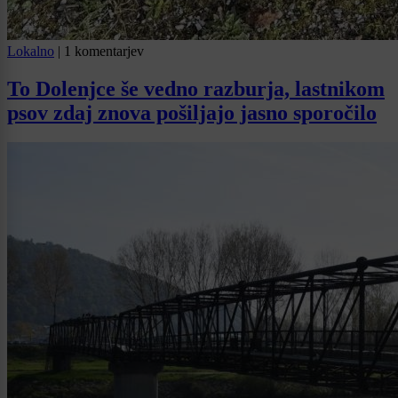
Lokalno
|
1 komentarjev
To Dolenjce še vedno razburja, lastnikom
psov zdaj znova pošiljajo jasno sporočilo