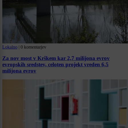
Lokalno
|
0 komentarjev
Za nov most v Krškem kar 2,7 milijona evrov
evropskih sredstev, celoten projekt vreden 6,5
milijona evrov