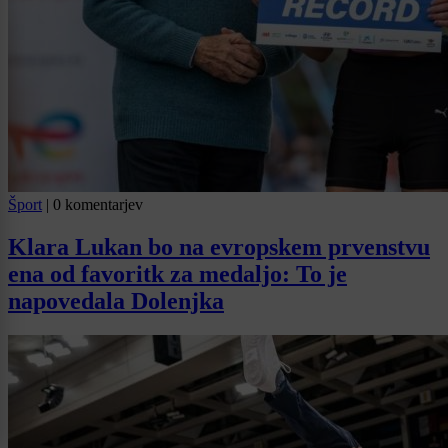
Šport
|
0 komentarjev
Klara Lukan bo na evropskem prvenstvu
ena od favoritk za medaljo: To je
napovedala Dolenjka