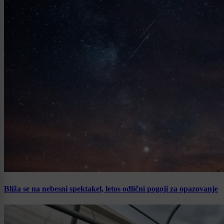
Bliža se na nebesni spektakel, letos odlični pogoji za opazovanje