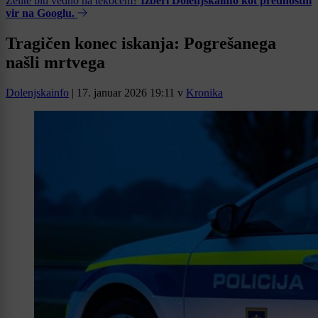
Želite biti vedno na tekočem?
Izberi Dolenjskainfo kot prednostni
vir na Googlu.
Tragičen konec iskanja: Pogrešanega
našli mrtvega
Dolenjskainfo
|
17. januar 2026 19:11
v
Kronika