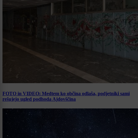
FOTO in VIDEO: Medtem ko občina odlaša, podjetniki sami
rešujejo ugled podhoda Ajdovščina