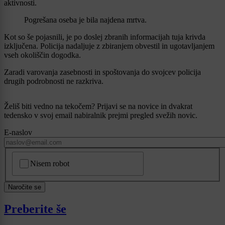
aktivnosti.
Pogrešana oseba je bila najdena mrtva.
Kot so še pojasnili, je po doslej zbranih informacijah tuja krivda
izključena. Policija nadaljuje z zbiranjem obvestil in ugotavljanjem
vseh okoliščin dogodka.
Zaradi varovanja zasebnosti in spoštovanja do svojcev policija
drugih podrobnosti ne razkriva.
Želiš biti vedno na tekočem? Prijavi se na novice in dvakrat
tedensko v svoj email nabiralnik prejmi pregled svežih novic.
E-naslov
CAPTCHA
Nisem robot
Naročite se
Preberite še