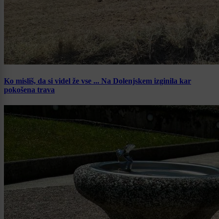
Ko misliš, da si videl že vse ... Na Dolenjskem izginila kar
pokošena trava