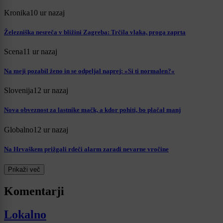
Kronika
10 ur nazaj
Železniška nesreča v bližini Zagreba: Trčila vlaka, proga zaprta
Scena
11 ur nazaj
Na meji pozabil ženo in se odpeljal naprej: »Si ti normalen?«
Slovenija
12 ur nazaj
Nova obveznost za lastnike mačk, a kdor pohiti, bo plačal manj
Globalno
12 ur nazaj
Na Hrvaškem prižgali rdeči alarm zaradi nevarne vročine
Prikaži več
Komentarji
Lokalno