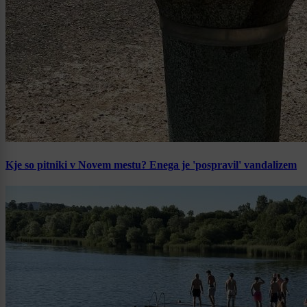
Kje so pitniki v Novem mestu? Enega je 'pospravil' vandalizem