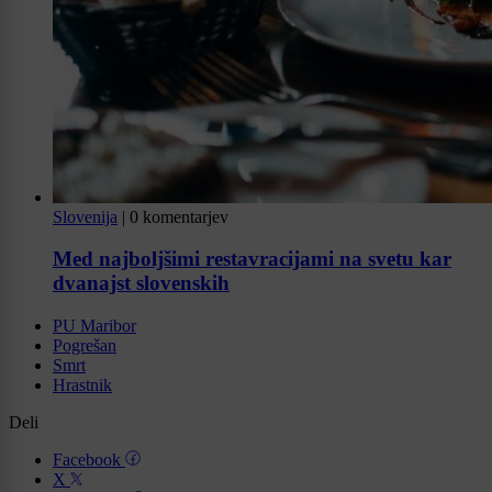
Slovenija
|
0 komentarjev
Med najboljšimi restavracijami na svetu kar
dvanajst slovenskih
PU Maribor
Pogrešan
Smrt
Hrastnik
Deli
Facebook
X