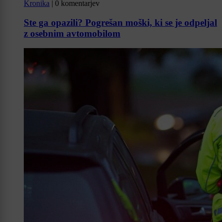
Kronika
|
0 komentarjev
Ste ga opazili? Pogrešan moški, ki se je odpeljal
z osebnim avtomobilom