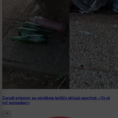
Zaradi prizorov na otroškem igrišču občani ogorčeni: »To ni
več normalno!«