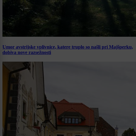
Umor avstrijske vplivnice, katere truplo so našli pri Majšperku,
dobiva nove razsežnosti