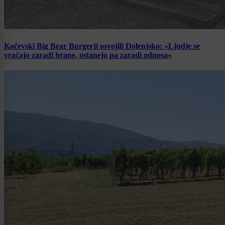
Kočevski Big Bear Burgerji osvojili Dolenjsko: »Ljudje se
vračajo zaradi hrane, ostanejo pa zaradi odnosa«