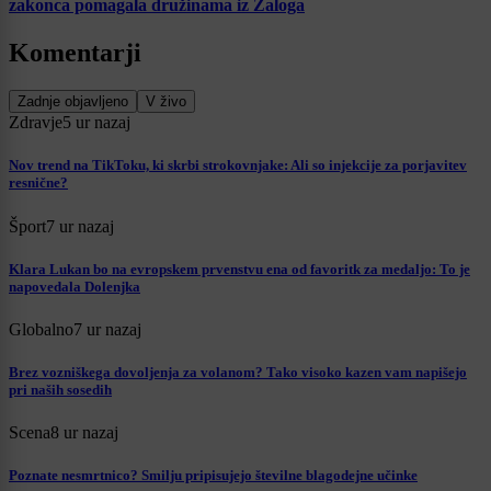
zakonca pomagala družinama iz Zaloga
Komentarji
Zadnje objavljeno
V živo
Zdravje
5 ur nazaj
Nov trend na TikToku, ki skrbi strokovnjake: Ali so injekcije za porjavitev
resnične?
Šport
7 ur nazaj
Klara Lukan bo na evropskem prvenstvu ena od favoritk za medaljo: To je
napovedala Dolenjka
Globalno
7 ur nazaj
Brez vozniškega dovoljenja za volanom? Tako visoko kazen vam napišejo
pri naših sosedih
Scena
8 ur nazaj
Poznate nesmrtnico? Smilju pripisujejo številne blagodejne učinke