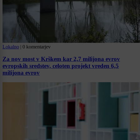
Lokalno
|
0 komentarjev
Za nov most v Krškem kar 2,7 milijona evrov
evropskih sredstev, celoten projekt vreden 6,5
milijona evrov