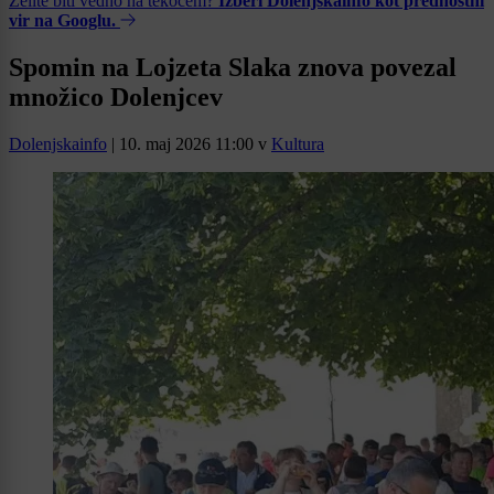
Želite biti vedno na tekočem?
Izberi Dolenjskainfo kot prednostni
vir na Googlu.
Spomin na Lojzeta Slaka znova povezal
množico Dolenjcev
Dolenjskainfo
|
10. maj 2026 11:00
v
Kultura