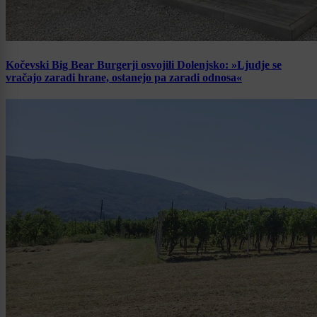
Kočevski Big Bear Burgerji osvojili Dolenjsko: »Ljudje se
vračajo zaradi hrane, ostanejo pa zaradi odnosa«