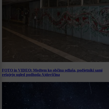
FOTO in VIDEO: Medtem ko občina odlaša, podjetniki sami
rešujejo ugled podhoda Ajdovščina