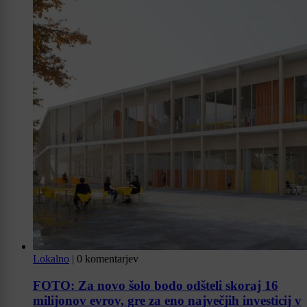
Lokalno
|
0 komentarjev
FOTO: Za novo šolo bodo odšteli skoraj 16
milijonov evrov, gre za eno največjih investicij v