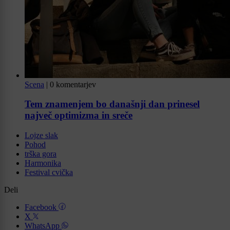
Scena
|
0 komentarjev
Tem znamenjem bo današnji dan prinesel
največ optimizma in sreče
Lojze slak
Pohod
trška gora
Harmonika
Festival cvička
Deli
Facebook
X
WhatsApp