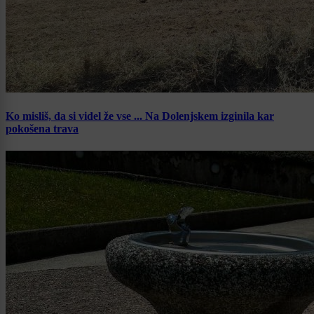
Ko misliš, da si videl že vse ... Na Dolenjskem izginila kar
pokošena trava