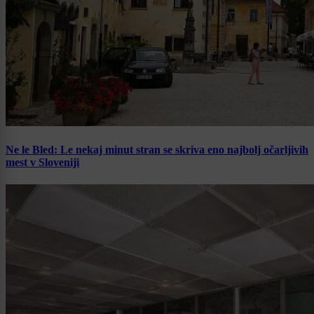
Ne le Bled: Le nekaj minut stran se skriva eno najbolj očarljivih
mest v Sloveniji