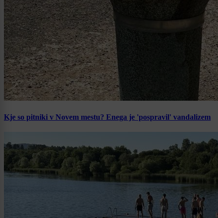
Kje so pitniki v Novem mestu? Enega je 'pospravil' vandalizem