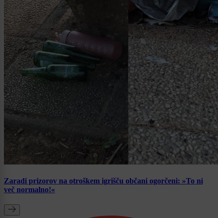
Zaradi prizorov na otroškem igrišču občani ogorčeni: »To ni
več normalno!«