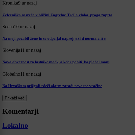
Kronika
9 ur nazaj
Železniška nesreča v bližini Zagreba: Trčila vlaka, proga zaprta
Scena
10 ur nazaj
Na meji pozabil ženo in se odpeljal naprej: »Si ti normalen?«
Slovenija
11 ur nazaj
Nova obveznost za lastnike mačk, a kdor pohiti, bo plačal manj
Globalno
11 ur nazaj
Na Hrvaškem prižgali rdeči alarm zaradi nevarne vročine
Prikaži več
Komentarji
Lokalno