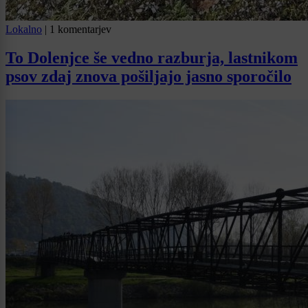
Lokalno
|
1 komentarjev
To Dolenjce še vedno razburja, lastnikom
psov zdaj znova pošiljajo jasno sporočilo