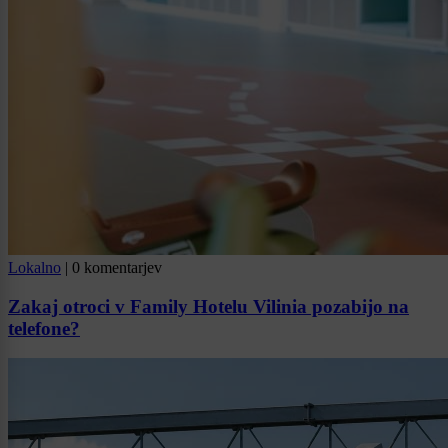
Lokalno
|
0 komentarjev
Zakaj otroci v Family Hotelu Vilinia pozabijo na
telefone?