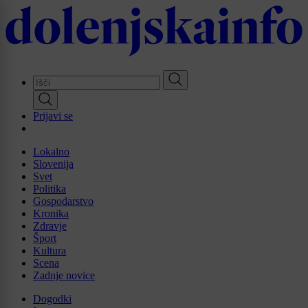
Skip
to
main
content
Prijavi se
Lokalno
Slovenija
Svet
Politika
Gospodarstvo
Kronika
Zdravje
Šport
Kultura
Scena
Zadnje novice
Dogodki