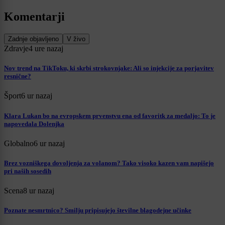
Komentarji
Zadnje objavljeno
V živo
Zdravje
4 ure nazaj
Nov trend na TikToku, ki skrbi strokovnjake: Ali so injekcije za porjavitev
resnične?
Šport
6 ur nazaj
Klara Lukan bo na evropskem prvenstvu ena od favoritk za medaljo: To je
napovedala Dolenjka
Globalno
6 ur nazaj
Brez vozniškega dovoljenja za volanom? Tako visoko kazen vam napišejo
pri naših sosedih
Scena
8 ur nazaj
Poznate nesmrtnico? Smilju pripisujejo številne blagodejne učinke