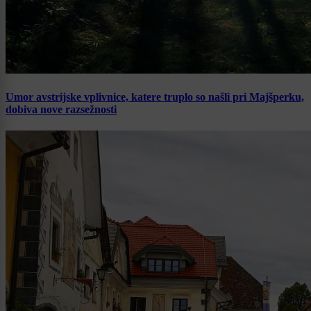
Umor avstrijske vplivnice, katere truplo so našli pri Majšperku,
dobiva nove razsežnosti