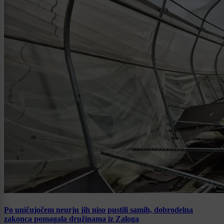
Po uničujočem neurju jih niso pustili samih, dobrodelna
zakonca pomagala družinama iz Zaloga