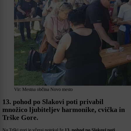
Vir: Mestna občina Novo mesto
13. pohod po Slakovi poti privabil
množico ljubiteljev harmonike, cvička in
Trške Gore.
Na Trški gori je včeraj potekal že
13. pohod po Slakovi poti
,