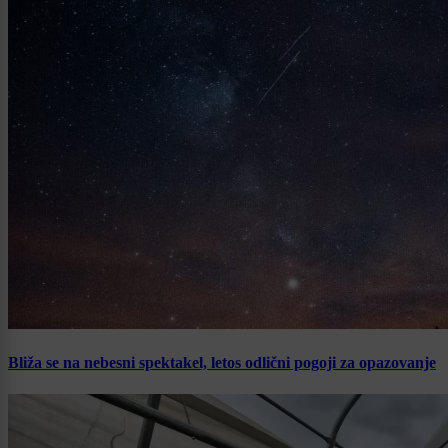
Bliža se na nebesni spektakel, letos odlični pogoji za opazovanje