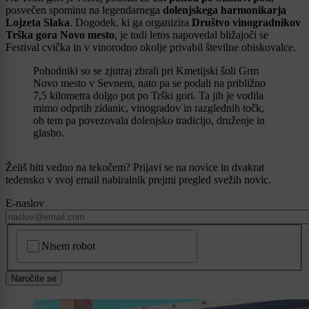
posvečen spominu na legendarnega
dolenjskega harmonikarja
Lojzeta Slaka
. Dogodek, ki ga organizira
Društvo vinogradnikov
Trška gora Novo mesto
, je tudi letos napovedal bližajoči se
Festival cvička in v vinorodno okolje privabil številne obiskovalce.
Pohodniki so se zjutraj zbrali pri Kmetijski šoli Grm
Novo mesto v Sevnem, nato pa se podali na približno
7,5 kilometra dolgo pot po Trški gori. Ta jih je vodila
mimo odprtih zidanic, vinogradov in razglednih točk,
ob tem pa povezovala dolenjsko tradicijo, druženje in
glasbo.
Želiš biti vedno na tekočem? Prijavi se na novice in dvakrat
tedensko v svoj email nabiralnik prejmi pregled svežih novic.
E-naslov
CAPTCHA
Nisem robot
Naročite se